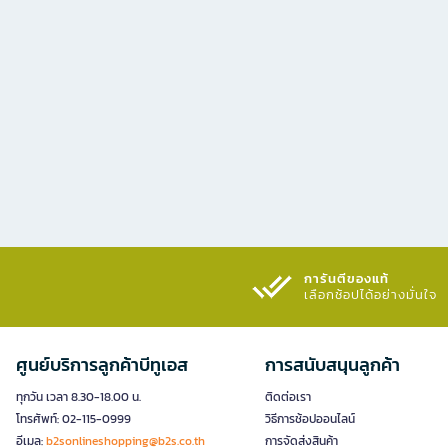
การันตีของแท้
เลือกช้อปได้อย่างมั่นใจ​
ศูนย์บริการลูกค้าบีทูเอส
การสนับสนุนลูกค้า
ทุกวัน เวลา 8.30-18.00 น.
ติดต่อเรา
โทรศัพท์: 02-115-0999
วิธีการช้อปออนไลน์
อีเมล:
b2sonlineshopping@b2s.co.th
การจัดส่งสินค้า