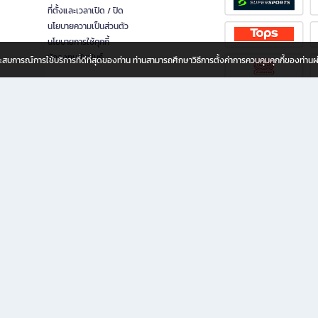
ที่ตั้งและเวลาเปิด / ปิด
นโยบายความเป็นส่วนตัว
นโยบายการใช้คุกกี้
นักลงทุนสัมพันธ์
อประสบการณ์การใช้บริการที่ดีที่สุดของท่าน ท่านสามารถศึกษาวิธีการตั้งค่าการควบคุมคุกกี้ของท่าน
ทุกวัย
ขียน ให้คุณรู้สึกเหมือนมีร้านหนังสือใกล้ฉันอยู่ในมือ ช้อปง่าย ไม่ต้องออกจากบ้าน เพราะ b2
 ชั่วโมง พร้อมโปรโมชั่นและสิทธิพิเศษมากมาย