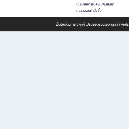
นโยบายการเปลี่ยน/คืนสินค้า
ตรวจสอบคำสั่งซื้อ
เว็บไซต์นี้มีการใช้คุกกี้ โปรดยอมรับนโยบายคุกกี้เพื่
B2S ธุรกิจในเครือ เซ็นทรัล รีเทล คอร์ปอเรชั่น จำกัด (มหาชน)
B2S Online แหล่งรวมหนังสือ เครื่องเขียน และแรงบันดาลใจสำหรับ
B2S Online คือร้านหนังสือและเครื่องเขียนออนไลน์ที่ครบครัน ตอบโจทย์คนรักการอ่านและงานเ
ทำไม B2S Online คือแหล่งช้อปปิ้งที่คุณไม่ควรพลาด
ไม่ว่าคุณจะเป็นนักเรียน นักศึกษา คนทำงาน B2S พร้อมให้คุณเลือกสินค้าคุณภาพได้ตลอด 24