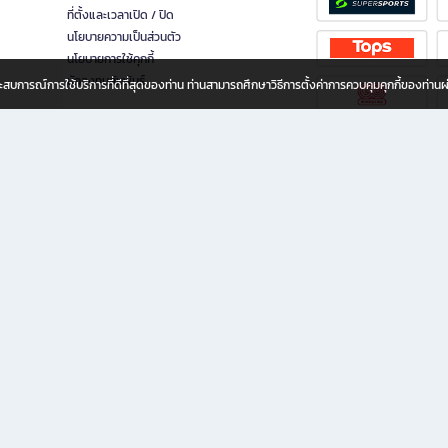
ที่ตั้งและเวลาเปิด / ปิด
นโยบายความเป็นส่วนตัว
นโยบายการใช้คุกกี้
นักลงทุนสัมพันธ์
อประสบการณ์การใช้บริการที่ดีที่สุดของท่าน ท่านสามารถศึกษาวิธีการตั้งค่าการควบคุมคุกกี้ของท่าน
ทุกวัย
ขียน ให้คุณรู้สึกเหมือนมีร้านหนังสือใกล้ฉันอยู่ในมือ ช้อปง่าย ไม่ต้องออกจากบ้าน เพราะ b2
 ชั่วโมง พร้อมโปรโมชั่นและสิทธิพิเศษมากมาย