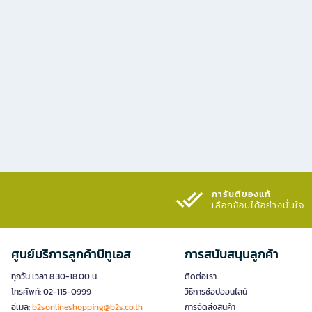
การันตีของแท้
เลือกช้อปได้อย่างมั่นใจ​
ศูนย์บริการลูกค้าบีทูเอส
การสนับสนุนลูกค้า
ทุกวัน เวลา 8.30-18.00 น.
ติดต่อเรา
โทรศัพท์: 02-115-0999
วิธีการช้อปออนไลน์
อีเมล:
b2sonlineshopping@b2s.co.th
การจัดส่งสินค้า