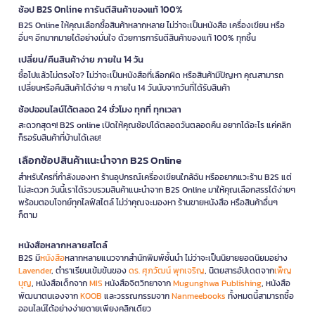
ช้อป B2S Online การันตีสินค้าของแท้ 100%
B2S Online ให้คุณเลือกซื้อสินค้าหลากหลาย ไม่ว่าจะเป็นหนังสือ เครื่องเขียน หรือ
อื่นๆ อีกมากมายได้อย่างมั่นใจ ด้วยการการันตีสินค้าของแท้ 100% ทุกชิ้น
เปลี่ยน/คืนสินค้าง่าย ภายใน 14 วัน
ซื้อไปแล้วไม่ตรงใจ? ไม่ว่าจะเป็นหนังสือที่เลือกผิด หรือสินค้ามีปัญหา คุณสามารถ
เปลี่ยนหรือคืนสินค้าได้ง่าย ๆ ภายใน 14 วันนับจากวันที่ได้รับสินค้า
ช้อปออนไลน์ได้ตลอด 24 ชั่วโมง ทุกที่ ทุกเวลา
สะดวกสุดๆ! B2S online เปิดให้คุณช้อปได้ตลอดวันตลอดคืน อยากได้อะไร แค่คลิก
ก็รอรับสินค้าที่บ้านได้เลย!
เลือกช้อปสินค้าแนะนำจาก B2S Online
สำหรับใครที่กำลังมองหา ร้านอุปกรณ์เครื่องเขียนใกล้ฉัน หรืออยากแวะร้าน B2S แต่
ไม่สะดวก วันนี้เราได้รวบรวมสินค้าแนะนำจาก B2S Online มาให้คุณเลือกสรรได้ง่ายๆ
พร้อมตอบโจทย์ทุกไลฟ์สไตล์ ไม่ว่าคุณจะมองหา ร้านขายหนังสือ หรือสินค้าอื่นๆ
ก็ตาม
หนังสือหลากหลายสไตล์
B2S มี
หนังสือ
หลากหลายแนวจากสำนักพิมพ์ชั้นนำ ไม่ว่าจะเป็นนิยายยอดนิยมอย่าง
Lavender
, ตำราเรียนเข้มข้นของ
ดร. ศุภวัฒน์ พุกเจริญ
, นิตยสารอัปเดตจาก
เพ็ญ
บุญ
, หนังสือเด็กจาก
MIS
หนังสือจิตวิทยาจาก
Mugunghwa Publishing
, หนังสือ
พัฒนาตนเองจาก
KOOB
และวรรณกรรมจาก
Nanmeebooks
ทั้งหมดนี้สามารถซื้อ
ออนไลน์ได้อย่างง่ายดายเพียงคลิกเดียว