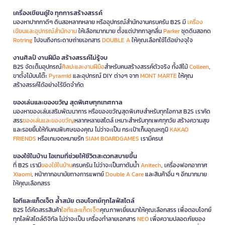
เครื่องเขียนคู่ใจ ทุกการสร้างสรรค์
มองหาปากกาดีๆ ดินสอหลากหลาย หรืออุปกรณ์สำนักงานครบครัน B2S มี
เครื่อง
เขียนและอุปกรณ์สำนักงาน
ให้เลือกมากมาย ตั้งแต่ปากกาลูกลื่น
Parker
ชุดดินสอกด
Rotring
ไปจนถึงกระดาษถ่ายเอกสาร
DOUBLE A
ให้คุณเลือกใช้ได้อย่างจุใจ
งานศิลป์ งานฝีมือ สร้างสรรค์ไม่รู้จบ
B2S จัดเต็มอุปกรณ์
ศิลปะและงานฝีมือ
สำหรับคนสร้างสรรค์ตัวจริง ทั้งสีไม้
Colleen
,
ขาตั้งไม้บนโต๊ะ
Pyramid
และอุปกรณ์ DIY ต่างๆ จาก
MONT MARTE
ให้คุณ
สร้างสรรค์ได้อย่างไร้ขีดจำกัด
ของเล่นและของขวัญ สุดพิเศษทุกเทศกาล
มองหาของเล่นเสริมพัฒนาการ หรือของขวัญสุดพิเศษสำหรับทุกโอกาส B2S เราคัด
สรร
ของเล่นและของขวัญ
หลากหลายสไตล์ เหมาะสำหรับทุกเพศทุกวัย สร้างความสุข
และรอยยิ้มให้กับคนพิเศษของคุณ ไม่ว่าจะเป็น กระเป๋าเก็บอุณหภูมิ
KAKAO
FRIENDS
หรือเกมจดหมายรัก
SIAM BOARDGAMES
เรามีครบ!
ของใช้ในบ้าน ไอเทมที่ช่วยให้ชีวิตสะดวกสบายขึ้น
ที่ B2S เรามี
ของใช้ในบ้าน
ครบครัน ไม่ว่าจะเป็นกาต้มน้ำ
Anitech
, เครื่องฟอกอากาศ
Xiaomi
, หน้ากากอนามัยทางการแพทย์
Double A Care
และสินค้าอื่น ๆ อีกมากมาย
ให้คุณเลือกสรร
ไอทีและแก็ดเจ็ต ล้ำสมัย ตอบโจทย์ทุกไลฟ์สไตล์
B2S ได้คัดสรรสินค้า
ไอทีและแก็ดเจ็ต
คุณภาพเยี่ยมมาให้คุณเลือกสรร เพื่อตอบโจทย์
ทุกไลฟ์สไตล์ดิจิทัล ไม่ว่าจะเป็น เครื่องทำลายเอกสาร
NEO
เพื่อความปลอดภัยของ