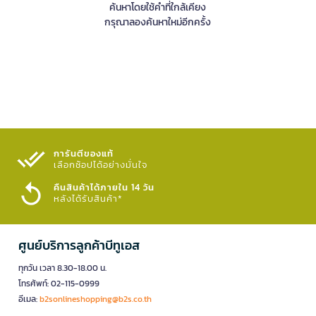
ค้นหาโดยใช้คำที่ใกล้เคียง
กรุณาลองค้นหาใหม่อีกครั้ง
การันตีของแท้
เลือกช้อปได้อย่างมั่นใจ​
คืนสินค้าได้ภายใน 14 วัน
หลังได้รับสินค้า*
ศูนย์บริการลูกค้าบีทูเอส
ทุกวัน เวลา 8.30-18.00 น.
โทรศัพท์: 02-115-0999
อีเมล:
b2sonlineshopping@b2s.co.th