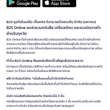
B2S ธุรกิจในเครือ เซ็นทรัล รีเทล คอร์ปอเรชั่น จำกัด (มหาชน)
B2S Online แหล่งรวมหนังสือ เครื่องเขียน และแรงบันดาลใจ
สำหรับทุกวัย
B2S Online คือร้านหนังสือและเครื่องเขียนออนไลน์ที่ครบครัน ตอบโจทย์คนรักการ
อ่านและงานเขียน ให้คุณรู้สึกเหมือนมีร้านหนังสือใกล้ฉันอยู่ในมือ ช้อปง่าย ไม่ต้อง
ออกจากบ้าน เพราะ b2s มีทั้งหนังสือหลากหลายแนวและเครื่องเขียนคุณภาพ พร้อม
สิทธิพิเศษที่ไม่ควรพลาด!
ทำไม B2S Online คือแหล่งช้อปปิ้งที่คุณไม่ควรพลาด
ไม่ว่าคุณจะเป็นนักเรียน นักศึกษา คนทำงาน B2S พร้อมให้คุณเลือกสินค้าคุณภาพได้
ตลอด 24 ชั่วโมง พร้อมโปรโมชั่นและสิทธิพิเศษมากมาย
ฟรี! ค่าจัดส่งทั่วไทย *เมื่อสั่งครบขั้นต่ำที่บริษัทกำหนด
ช้อปเพลินเกินคุ้ม! เพียงมียอดสั่งซื้อสินค้าขั้นต่ำที่บริษัทกำหนด รับสิทธิ์ส่งฟรีถึงบ้าน
ไม่ต้องจ่ายเพิ่ม
มั่นใจ หนังสือถึงมือปลอดภัย ด้วยบับเบิ้ล 3 ชั้น
หนังสือทุกเล่มจากบีทูเอสห่อด้วยบับเบิ้ลหนาแน่นถึง 3 ชั้น หมดกังวลเรื่องความเสีย
หายระหว่างจัดส่ง พร้อมส่งตรงถึงมือคุณในสภาพสมบูรณ์