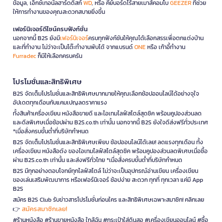
ข้อมูล, เอ็กซ์เทอนัลฮาร์ดดิสก์
WD
, หรือ คีย์บอร์ดไร้สายเมาส์คอมโบ
GEEZER
ที่ช่วย
ให้การทำงานของคุณสะดวกสบายยิ่งขึ้น
เฟอร์นิเจอร์ดีไซน์ครบฟังก์ชั่น
นอกจากนี้ B2S ยังมี
เฟอร์นิเจอร์
ครบทุกฟังก์ชันให้คุณได้เลือกสรรเพื่อตกแต่งบ้าน
และที่ทำงาน ไม่ว่าจะเป็นโต๊ะทำงานพับได้ จากแบรนด์
ONE
หรือ เก้าอี้ทำงาน
Furradec
ก็มีให้เลือกครบครัน
โปรโมชั่นและสิทธิพิเศษ
B2S จัดเต็มโปรโมชั่นและสิทธิพิเศษมากมายให้คุณเลือกช้อปออนไลน์ได้อย่างจุใจ
อัปเดตทุกเดือนกับแคมเปญลดราคาแรง
ทั้งสินค้าเครื่องเขียน หนังสือขายดี และไอเทมไลฟ์สไตล์สุดชิค พร้อมคูปองส่วนลด
และดีลพิเศษเมื่อช้อปผ่าน B2S.co.th เท่านั้น นอกจากนี้ B2S ยังใจดีส่งฟรีทั่วประเทศ
*เมื่อสั่งครบขั้นต่ำที่บริษัทกำหนด
B2S จัดเต็มโปรโมชั่นและสิทธิพิเศษเพียบ ช้อปออนไลน์ได้เลย! ลดแรงทุกเดือน ทั้ง
เครื่องเขียน หนังสือดัง ของไอเทมไลฟ์สไตล์สุดชิค พร้อมคูปองส่วนลดพิเศษเมื่อซื้อ
ผ่าน B2S.co.th เท่านั้น และส่งฟรีทั่วไทย *เมื่อสั่งครบขั้นต่ำที่บริษัทกำหนด
B2S มีทุกอย่างตอบโจทย์ทุกไลฟ์สไตล์ ไม่ว่าจะเป็นอุปกรณ์อ่านเขียน เครื่องเขียน
ของเล่นเสริมพัฒนาการ หรือเฟอร์นิเจอร์ ช้อปง่าย สะดวก ทุกที่ ทุกเวลา แค่มี App
B2S
สมัคร B2S Club รับข่าวสารโปรโมชั่นก่อนใคร และสิทธิพิเศษเฉพาะสมาชิก! คลิกเลย
สมัครสมาชิกเลย!
👉
#ร้านหนังสือ #ร้านขายหนังสือ ใกล้ฉัน #กระเป๋าใส่ดินสอ #เครื่องเขียนออนไลน์ #ซื้อ