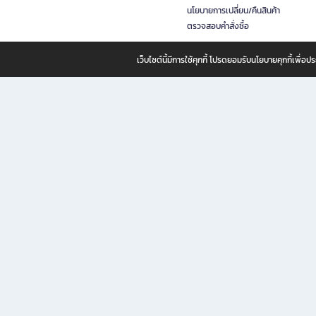
นโยบายการเปลี่ยน/คืนสินค้า
ตรวจสอบคำสั่งซื้อ
เว็บไซต์นี้มีการใช้คุกกี้ โปรดยอมรับนโยบายคุกกี้เพื่
B2S ธุรกิจในเครือ เซ็นทรัล รีเทล คอร์ปอเรชั่น จำกัด (มหาชน)
B2S Online แหล่งรวมหนังสือ เครื่องเขียน และแรงบันดาลใจสำหรับ
B2S Online คือร้านหนังสือและเครื่องเขียนออนไลน์ที่ครบครัน ตอบโจทย์คนรักการอ่านและงานเ
ทำไม B2S Online คือแหล่งช้อปปิ้งที่คุณไม่ควรพลาด
ไม่ว่าคุณจะเป็นนักเรียน นักศึกษา คนทำงาน B2S พร้อมให้คุณเลือกสินค้าคุณภาพได้ตลอด 24