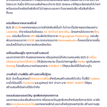
ไม่สะดวก วันนี้เราได้รวบรวมสินค้าแนะนำจาก B2S Online มาให้คุณเลือกสรรได้ง่ายๆ
พร้อมตอบโจทย์ทุกไลฟ์สไตล์ ไม่ว่าคุณจะมองหา ร้านขายหนังสือ หรือสินค้าอื่นๆ
ก็ตาม
หนังสือหลากหลายสไตล์
B2S มี
หนังสือ
หลากหลายแนวจากสำนักพิมพ์ชั้นนำ ไม่ว่าจะเป็นนิยายยอดนิยมอย่าง
Lavender
, ตำราเรียนเข้มข้นของ
ดร. ศุภวัฒน์ พุกเจริญ
, นิตยสารอัปเดตจาก
เพ็ญ
บุญ
, หนังสือเด็กจาก
MIS
หนังสือจิตวิทยาจาก
Mugunghwa Publishing
, หนังสือ
พัฒนาตนเองจาก
KOOB
และวรรณกรรมจาก
Nanmeebooks
ทั้งหมดนี้สามารถซื้อ
ออนไลน์ได้อย่างง่ายดายเพียงคลิกเดียว
เครื่องเขียนคู่ใจ ทุกการสร้างสรรค์
มองหาปากกาดีๆ ดินสอหลากหลาย หรืออุปกรณ์สำนักงานครบครัน B2S มี
เครื่อง
เขียนและอุปกรณ์สำนักงาน
ให้เลือกมากมาย ตั้งแต่ปากกาลูกลื่น
Parker
ชุดดินสอกด
Rotring
ไปจนถึงกระดาษถ่ายเอกสาร
DOUBLE A
ให้คุณเลือกใช้ได้อย่างจุใจ
งานศิลป์ งานฝีมือ สร้างสรรค์ไม่รู้จบ
B2S จัดเต็มอุปกรณ์
ศิลปะและงานฝีมือ
สำหรับคนสร้างสรรค์ตัวจริง ทั้งสีไม้
Colleen
,
ขาตั้งไม้บนโต๊ะ
Pyramid
และอุปกรณ์ DIY ต่างๆ จาก
MONT MARTE
ให้คุณ
สร้างสรรค์ได้อย่างไร้ขีดจำกัด
ของเล่นและของขวัญ สุดพิเศษทุกเทศกาล
มองหาของเล่นเสริมพัฒนาการ หรือของขวัญสุดพิเศษสำหรับทุกโอกาส B2S เราคัด
สรร
ของเล่นและของขวัญ
หลากหลายสไตล์ เหมาะสำหรับทุกเพศทุกวัย สร้างความสุข