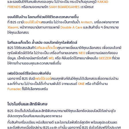
และรอยยิ้มให้กับคนพิเศษของคุณ ไม่ว่าจะเป็น กระเป๋าเก็บอุณหภูมิ
KAKAO
FRIENDS
หรือเกมจดหมายรัก
SIAM BOARDGAMES
เรามีครบ!
ของใช้ในบ้าน ไอเทมที่ช่วยให้ชีวิตสะดวกสบายขึ้น
ที่ B2S เรามี
ของใช้ในบ้าน
ครบครัน ไม่ว่าจะเป็นกาต้มน้ำ
Anitech
, เครื่องฟอกอากาศ
Xiaomi
, หน้ากากอนามัยทางการแพทย์
Double A Care
และสินค้าอื่น ๆ อีกมากมาย
ให้คุณเลือกสรร
ไอทีและแก็ดเจ็ต ล้ำสมัย ตอบโจทย์ทุกไลฟ์สไตล์
B2S ได้คัดสรรสินค้า
ไอทีและแก็ดเจ็ต
คุณภาพเยี่ยมมาให้คุณเลือกสรร เพื่อตอบโจทย์
ทุกไลฟ์สไตล์ดิจิทัล ไม่ว่าจะเป็น เครื่องทำลายเอกสาร
NEO
เพื่อความปลอดภัยของ
ข้อมูล, เอ็กซ์เทอนัลฮาร์ดดิสก์
WD
, หรือ คีย์บอร์ดไร้สายเมาส์คอมโบ
GEEZER
ที่ช่วย
ให้การทำงานของคุณสะดวกสบายยิ่งขึ้น
เฟอร์นิเจอร์ดีไซน์ครบฟังก์ชั่น
นอกจากนี้ B2S ยังมี
เฟอร์นิเจอร์
ครบทุกฟังก์ชันให้คุณได้เลือกสรรเพื่อตกแต่งบ้าน
และที่ทำงาน ไม่ว่าจะเป็นโต๊ะทำงานพับได้ จากแบรนด์
ONE
หรือ เก้าอี้ทำงาน
Furradec
ก็มีให้เลือกครบครัน
โปรโมชั่นและสิทธิพิเศษ
B2S จัดเต็มโปรโมชั่นและสิทธิพิเศษมากมายให้คุณเลือกช้อปออนไลน์ได้อย่างจุใจ
อัปเดตทุกเดือนกับแคมเปญลดราคาแรง
ทั้งสินค้าเครื่องเขียน หนังสือขายดี และไอเทมไลฟ์สไตล์สุดชิค พร้อมคูปองส่วนลด
และดีลพิเศษเมื่อช้อปผ่าน B2S.co.th เท่านั้น นอกจากนี้ B2S ยังใจดีส่งฟรีทั่วประเทศ