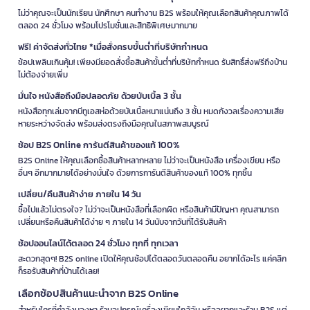
ไม่ว่าคุณจะเป็นนักเรียน นักศึกษา คนทำงาน B2S พร้อมให้คุณเลือกสินค้าคุณภาพได้
ตลอด 24 ชั่วโมง พร้อมโปรโมชั่นและสิทธิพิเศษมากมาย
ฟรี! ค่าจัดส่งทั่วไทย *เมื่อสั่งครบขั้นต่ำที่บริษัทกำหนด
ช้อปเพลินเกินคุ้ม! เพียงมียอดสั่งซื้อสินค้าขั้นต่ำที่บริษัทกำหนด รับสิทธิ์ส่งฟรีถึงบ้าน
ไม่ต้องจ่ายเพิ่ม
มั่นใจ หนังสือถึงมือปลอดภัย ด้วยบับเบิ้ล 3 ชั้น
หนังสือทุกเล่มจากบีทูเอสห่อด้วยบับเบิ้ลหนาแน่นถึง 3 ชั้น หมดกังวลเรื่องความเสีย
หายระหว่างจัดส่ง พร้อมส่งตรงถึงมือคุณในสภาพสมบูรณ์
ช้อป B2S Online การันตีสินค้าของแท้ 100%
B2S Online ให้คุณเลือกซื้อสินค้าหลากหลาย ไม่ว่าจะเป็นหนังสือ เครื่องเขียน หรือ
อื่นๆ อีกมากมายได้อย่างมั่นใจ ด้วยการการันตีสินค้าของแท้ 100% ทุกชิ้น
เปลี่ยน/คืนสินค้าง่าย ภายใน 14 วัน
ซื้อไปแล้วไม่ตรงใจ? ไม่ว่าจะเป็นหนังสือที่เลือกผิด หรือสินค้ามีปัญหา คุณสามารถ
เปลี่ยนหรือคืนสินค้าได้ง่าย ๆ ภายใน 14 วันนับจากวันที่ได้รับสินค้า
ช้อปออนไลน์ได้ตลอด 24 ชั่วโมง ทุกที่ ทุกเวลา
สะดวกสุดๆ! B2S online เปิดให้คุณช้อปได้ตลอดวันตลอดคืน อยากได้อะไร แค่คลิก
ก็รอรับสินค้าที่บ้านได้เลย!
เลือกช้อปสินค้าแนะนำจาก B2S Online
สำหรับใครที่กำลังมองหา ร้านอุปกรณ์เครื่องเขียนใกล้ฉัน หรืออยากแวะร้าน B2S แต่