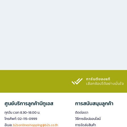
การันตีของแท้
เลือกช้อปได้อย่างมั่นใจ​
ศูนย์บริการลูกค้าบีทูเอส
การสนับสนุนลูกค้า
ทุกวัน เวลา 8.30-18.00 น.
ติดต่อเรา
โทรศัพท์: 02-115-0999
วิธีการช้อปออนไลน์
อีเมล:
b2sonlineshopping@b2s.co.th
การจัดส่งสินค้า