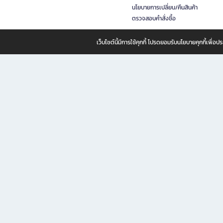
นโยบายการเปลี่ยน/คืนสินค้า
ตรวจสอบคำสั่งซื้อ
เว็บไซต์นี้มีการใช้คุกกี้ โปรดยอมรับนโยบายคุกกี้เพื่
B2S ธุรกิจในเครือ เซ็นทรัล รีเทล คอร์ปอเรชั่น จำกัด (มหาชน)
B2S Online แหล่งรวมหนังสือ เครื่องเขียน และแรงบันดาลใจสำหรับ
B2S Online คือร้านหนังสือและเครื่องเขียนออนไลน์ที่ครบครัน ตอบโจทย์คนรักการอ่านและงานเ
ทำไม B2S Online คือแหล่งช้อปปิ้งที่คุณไม่ควรพลาด
ไม่ว่าคุณจะเป็นนักเรียน นักศึกษา คนทำงาน B2S พร้อมให้คุณเลือกสินค้าคุณภาพได้ตลอด 24