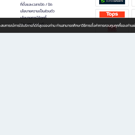
ที่ตั้งและเวลาเปิด / ปิด
นโยบายความเป็นส่วนตัว
นโยบายการใช้คุกกี้
นักลงทุนสัมพันธ์
อประสบการณ์การใช้บริการที่ดีที่สุดของท่าน ท่านสามารถศึกษาวิธีการตั้งค่าการควบคุมคุกกี้ของท่าน
ทุกวัย
ขียน ให้คุณรู้สึกเหมือนมีร้านหนังสือใกล้ฉันอยู่ในมือ ช้อปง่าย ไม่ต้องออกจากบ้าน เพราะ b2
 ชั่วโมง พร้อมโปรโมชั่นและสิทธิพิเศษมากมาย