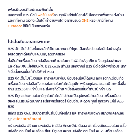
เฟอร์นิเจอร์ดีไซน์ครบฟังก์ชั่น
นอกจากนี้ B2S ยังมี
เฟอร์นิเจอร์
ครบทุกฟังก์ชันให้คุณได้เลือกสรรเพื่อตกแต่งบ้าน
และที่ทำงาน ไม่ว่าจะเป็นโต๊ะทำงานพับได้ จากแบรนด์
ONE
หรือ เก้าอี้ทำงาน
Furradec
ก็มีให้เลือกครบครัน
โปรโมชั่นและสิทธิพิเศษ
B2S จัดเต็มโปรโมชั่นและสิทธิพิเศษมากมายให้คุณเลือกช้อปออนไลน์ได้อย่างจุใจ
อัปเดตทุกเดือนกับแคมเปญลดราคาแรง
ทั้งสินค้าเครื่องเขียน หนังสือขายดี และไอเทมไลฟ์สไตล์สุดชิค พร้อมคูปองส่วนลด
และดีลพิเศษเมื่อช้อปผ่าน B2S.co.th เท่านั้น นอกจากนี้ B2S ยังใจดีส่งฟรีทั่วประเทศ
*เมื่อสั่งครบขั้นต่ำที่บริษัทกำหนด
B2S จัดเต็มโปรโมชั่นและสิทธิพิเศษเพียบ ช้อปออนไลน์ได้เลย! ลดแรงทุกเดือน ทั้ง
เครื่องเขียน หนังสือดัง ของไอเทมไลฟ์สไตล์สุดชิค พร้อมคูปองส่วนลดพิเศษเมื่อซื้อ
ผ่าน B2S.co.th เท่านั้น และส่งฟรีทั่วไทย *เมื่อสั่งครบขั้นต่ำที่บริษัทกำหนด
B2S มีทุกอย่างตอบโจทย์ทุกไลฟ์สไตล์ ไม่ว่าจะเป็นอุปกรณ์อ่านเขียน เครื่องเขียน
ของเล่นเสริมพัฒนาการ หรือเฟอร์นิเจอร์ ช้อปง่าย สะดวก ทุกที่ ทุกเวลา แค่มี App
B2S
สมัคร B2S Club รับข่าวสารโปรโมชั่นก่อนใคร และสิทธิพิเศษเฉพาะสมาชิก! คลิกเลย
สมัครสมาชิกเลย!
👉
#ร้านหนังสือ #ร้านขายหนังสือ ใกล้ฉัน #กระเป๋าใส่ดินสอ #เครื่องเขียนออนไลน์ #ซื้อ
หนังสือ ออนไลน์ #เครื่องเขียน บีทูเอส #ขาย หนังสือ ออนไลน์ #B2S #ร้านเครื่อง