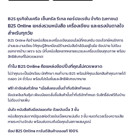
B2S ธุรกิจในเครือ เซ็นทรัล รีเทล คอร์ปอเรชั่น จำกัด (มหาชน)
B2S Online แหล่งรวมหนังสือ เครื่องเขียน และแรงบันดาลใจ
สำหรับทุกวัย
B2S Online คือร้านหนังสือและเครื่องเขียนออนไลน์ที่ครบครัน ตอบโจทย์คนรักการ
อ่านและงานเขียน ให้คุณรู้สึกเหมือนมีร้านหนังสือใกล้ฉันอยู่ในมือ ช้อปง่าย ไม่ต้อง
ออกจากบ้าน เพราะ b2s มีทั้งหนังสือหลากหลายแนวและเครื่องเขียนคุณภาพ พร้อม
สิทธิพิเศษที่ไม่ควรพลาด!
ทำไม B2S Online คือแหล่งช้อปปิ้งที่คุณไม่ควรพลาด
ไม่ว่าคุณจะเป็นนักเรียน นักศึกษา คนทำงาน B2S พร้อมให้คุณเลือกสินค้าคุณภาพได้
ตลอด 24 ชั่วโมง พร้อมโปรโมชั่นและสิทธิพิเศษมากมาย
ฟรี! ค่าจัดส่งทั่วไทย *เมื่อสั่งครบขั้นต่ำที่บริษัทกำหนด
ช้อปเพลินเกินคุ้ม! เพียงมียอดสั่งซื้อสินค้าขั้นต่ำที่บริษัทกำหนด รับสิทธิ์ส่งฟรีถึงบ้าน
ไม่ต้องจ่ายเพิ่ม
มั่นใจ หนังสือถึงมือปลอดภัย ด้วยบับเบิ้ล 3 ชั้น
หนังสือทุกเล่มจากบีทูเอสห่อด้วยบับเบิ้ลหนาแน่นถึง 3 ชั้น หมดกังวลเรื่องความเสีย
หายระหว่างจัดส่ง พร้อมส่งตรงถึงมือคุณในสภาพสมบูรณ์
ช้อป B2S Online การันตีสินค้าของแท้ 100%