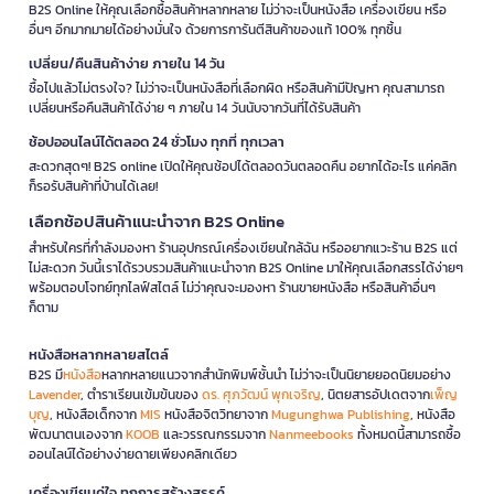
B2S Online ให้คุณเลือกซื้อสินค้าหลากหลาย ไม่ว่าจะเป็นหนังสือ เครื่องเขียน หรือ
อื่นๆ อีกมากมายได้อย่างมั่นใจ ด้วยการการันตีสินค้าของแท้ 100% ทุกชิ้น
เปลี่ยน/คืนสินค้าง่าย ภายใน 14 วัน
ซื้อไปแล้วไม่ตรงใจ? ไม่ว่าจะเป็นหนังสือที่เลือกผิด หรือสินค้ามีปัญหา คุณสามารถ
เปลี่ยนหรือคืนสินค้าได้ง่าย ๆ ภายใน 14 วันนับจากวันที่ได้รับสินค้า
ช้อปออนไลน์ได้ตลอด 24 ชั่วโมง ทุกที่ ทุกเวลา
สะดวกสุดๆ! B2S online เปิดให้คุณช้อปได้ตลอดวันตลอดคืน อยากได้อะไร แค่คลิก
ก็รอรับสินค้าที่บ้านได้เลย!
เลือกช้อปสินค้าแนะนำจาก B2S Online
สำหรับใครที่กำลังมองหา ร้านอุปกรณ์เครื่องเขียนใกล้ฉัน หรืออยากแวะร้าน B2S แต่
ไม่สะดวก วันนี้เราได้รวบรวมสินค้าแนะนำจาก B2S Online มาให้คุณเลือกสรรได้ง่ายๆ
พร้อมตอบโจทย์ทุกไลฟ์สไตล์ ไม่ว่าคุณจะมองหา ร้านขายหนังสือ หรือสินค้าอื่นๆ
ก็ตาม
หนังสือหลากหลายสไตล์
B2S มี
หนังสือ
หลากหลายแนวจากสำนักพิมพ์ชั้นนำ ไม่ว่าจะเป็นนิยายยอดนิยมอย่าง
Lavender
, ตำราเรียนเข้มข้นของ
ดร. ศุภวัฒน์ พุกเจริญ
, นิตยสารอัปเดตจาก
เพ็ญ
บุญ
, หนังสือเด็กจาก
MIS
หนังสือจิตวิทยาจาก
Mugunghwa Publishing
, หนังสือ
พัฒนาตนเองจาก
KOOB
และวรรณกรรมจาก
Nanmeebooks
ทั้งหมดนี้สามารถซื้อ
ออนไลน์ได้อย่างง่ายดายเพียงคลิกเดียว
เครื่องเขียนคู่ใจ ทุกการสร้างสรรค์