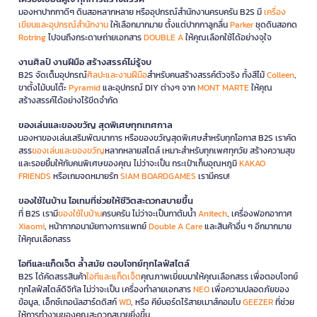
มองหาปากกาดีๆ ดินสอหลากหลาย หรืออุปกรณ์สำนักงานครบครัน B2S มี
เครื่อง
เขียนและอุปกรณ์สำนักงาน
ให้เลือกมากมาย ตั้งแต่ปากกาลูกลื่น
Parker
ชุดดินสอกด
Rotring
ไปจนถึงกระดาษถ่ายเอกสาร
DOUBLE A
ให้คุณเลือกใช้ได้อย่างจุใจ
งานศิลป์ งานฝีมือ สร้างสรรค์ไม่รู้จบ
B2S จัดเต็มอุปกรณ์
ศิลปะและงานฝีมือ
สำหรับคนสร้างสรรค์ตัวจริง ทั้งสีไม้
Colleen
,
ขาตั้งไม้บนโต๊ะ
Pyramid
และอุปกรณ์ DIY ต่างๆ จาก
MONT MARTE
ให้คุณ
สร้างสรรค์ได้อย่างไร้ขีดจำกัด
ของเล่นและของขวัญ สุดพิเศษทุกเทศกาล
มองหาของเล่นเสริมพัฒนาการ หรือของขวัญสุดพิเศษสำหรับทุกโอกาส B2S เราคัด
สรร
ของเล่นและของขวัญ
หลากหลายสไตล์ เหมาะสำหรับทุกเพศทุกวัย สร้างความสุข
และรอยยิ้มให้กับคนพิเศษของคุณ ไม่ว่าจะเป็น กระเป๋าเก็บอุณหภูมิ
KAKAO
FRIENDS
หรือเกมจดหมายรัก
SIAM BOARDGAMES
เรามีครบ!
ของใช้ในบ้าน ไอเทมที่ช่วยให้ชีวิตสะดวกสบายขึ้น
ที่ B2S เรามี
ของใช้ในบ้าน
ครบครัน ไม่ว่าจะเป็นกาต้มน้ำ
Anitech
, เครื่องฟอกอากาศ
Xiaomi
, หน้ากากอนามัยทางการแพทย์
Double A Care
และสินค้าอื่น ๆ อีกมากมาย
ให้คุณเลือกสรร
ไอทีและแก็ดเจ็ต ล้ำสมัย ตอบโจทย์ทุกไลฟ์สไตล์
B2S ได้คัดสรรสินค้า
ไอทีและแก็ดเจ็ต
คุณภาพเยี่ยมมาให้คุณเลือกสรร เพื่อตอบโจทย์
ทุกไลฟ์สไตล์ดิจิทัล ไม่ว่าจะเป็น เครื่องทำลายเอกสาร
NEO
เพื่อความปลอดภัยของ
ข้อมูล, เอ็กซ์เทอนัลฮาร์ดดิสก์
WD
, หรือ คีย์บอร์ดไร้สายเมาส์คอมโบ
GEEZER
ที่ช่วย
ให้การทำงานของคุณสะดวกสบายยิ่งขึ้น