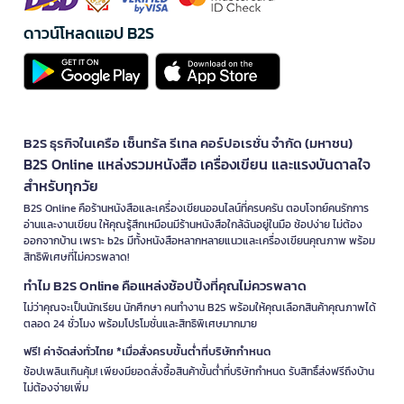
ดาวน์โหลดแอป B2S
B2S ธุรกิจในเครือ เซ็นทรัล รีเทล คอร์ปอเรชั่น จำกัด (มหาชน)
B2S Online แหล่งรวมหนังสือ เครื่องเขียน และแรงบันดาลใจ
สำหรับทุกวัย
B2S Online คือร้านหนังสือและเครื่องเขียนออนไลน์ที่ครบครัน ตอบโจทย์คนรักการ
อ่านและงานเขียน ให้คุณรู้สึกเหมือนมีร้านหนังสือใกล้ฉันอยู่ในมือ ช้อปง่าย ไม่ต้อง
ออกจากบ้าน เพราะ b2s มีทั้งหนังสือหลากหลายแนวและเครื่องเขียนคุณภาพ พร้อม
สิทธิพิเศษที่ไม่ควรพลาด!
ทำไม B2S Online คือแหล่งช้อปปิ้งที่คุณไม่ควรพลาด
ไม่ว่าคุณจะเป็นนักเรียน นักศึกษา คนทำงาน B2S พร้อมให้คุณเลือกสินค้าคุณภาพได้
ตลอด 24 ชั่วโมง พร้อมโปรโมชั่นและสิทธิพิเศษมากมาย
ฟรี! ค่าจัดส่งทั่วไทย *เมื่อสั่งครบขั้นต่ำที่บริษัทกำหนด
ช้อปเพลินเกินคุ้ม! เพียงมียอดสั่งซื้อสินค้าขั้นต่ำที่บริษัทกำหนด รับสิทธิ์ส่งฟรีถึงบ้าน
ไม่ต้องจ่ายเพิ่ม