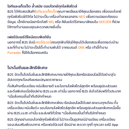
ไอทีและแก็ดเจ็ต ล้ำสมัย ตอบโจทย์ทุกไลฟ์สไตล์
B2S ได้คัดสรรสินค้า
ไอทีและแก็ดเจ็ต
คุณภาพเยี่ยมมาให้คุณเลือกสรร เพื่อตอบโจทย์
ทุกไลฟ์สไตล์ดิจิทัล ไม่ว่าจะเป็น เครื่องทำลายเอกสาร
NEO
เพื่อความปลอดภัยของ
ข้อมูล, เอ็กซ์เทอนัลฮาร์ดดิสก์
WD
, หรือ คีย์บอร์ดไร้สายเมาส์คอมโบ
GEEZER
ที่ช่วย
ให้การทำงานของคุณสะดวกสบายยิ่งขึ้น
เฟอร์นิเจอร์ดีไซน์ครบฟังก์ชั่น
นอกจากนี้ B2S ยังมี
เฟอร์นิเจอร์
ครบทุกฟังก์ชันให้คุณได้เลือกสรรเพื่อตกแต่งบ้าน
และที่ทำงาน ไม่ว่าจะเป็นโต๊ะทำงานพับได้ จากแบรนด์
ONE
หรือ เก้าอี้ทำงาน
Furradec
ก็มีให้เลือกครบครัน
โปรโมชั่นและสิทธิพิเศษ
B2S จัดเต็มโปรโมชั่นและสิทธิพิเศษมากมายให้คุณเลือกช้อปออนไลน์ได้อย่างจุใจ
อัปเดตทุกเดือนกับแคมเปญลดราคาแรง
ทั้งสินค้าเครื่องเขียน หนังสือขายดี และไอเทมไลฟ์สไตล์สุดชิค พร้อมคูปองส่วนลด
และดีลพิเศษเมื่อช้อปผ่าน B2S.co.th เท่านั้น นอกจากนี้ B2S ยังใจดีส่งฟรีทั่วประเทศ
*เมื่อสั่งครบขั้นต่ำที่บริษัทกำหนด
B2S จัดเต็มโปรโมชั่นและสิทธิพิเศษเพียบ ช้อปออนไลน์ได้เลย! ลดแรงทุกเดือน ทั้ง
เครื่องเขียน หนังสือดัง ของไอเทมไลฟ์สไตล์สุดชิค พร้อมคูปองส่วนลดพิเศษเมื่อซื้อ
ผ่าน B2S.co.th เท่านั้น และส่งฟรีทั่วไทย *เมื่อสั่งครบขั้นต่ำที่บริษัทกำหนด
B2S มีทุกอย่างตอบโจทย์ทุกไลฟ์สไตล์ ไม่ว่าจะเป็นอุปกรณ์อ่านเขียน เครื่องเขียน
ของเล่นเสริมพัฒนาการ หรือเฟอร์นิเจอร์ ช้อปง่าย สะดวก ทุกที่ ทุกเวลา แค่มี App