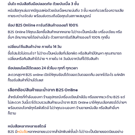
มั่นใจ หนังสือถึงมือปลอดภัย ด้วยบับเบิ้ล 3 ชั้น
หนังสือทุกเล่มจากบีทูเอสห่อด้วยบับเบิ้ลหนาแน่นถึง 3 ชั้น หมดกังวลเรื่องความเสีย
หายระหว่างจัดส่ง พร้อมส่งตรงถึงมือคุณในสภาพสมบูรณ์
ช้อป B2S Online การันตีสินค้าของแท้ 100%
B2S Online ให้คุณเลือกซื้อสินค้าหลากหลาย ไม่ว่าจะเป็นหนังสือ เครื่องเขียน หรือ
อื่นๆ อีกมากมายได้อย่างมั่นใจ ด้วยการการันตีสินค้าของแท้ 100% ทุกชิ้น
เปลี่ยน/คืนสินค้าง่าย ภายใน 14 วัน
ซื้อไปแล้วไม่ตรงใจ? ไม่ว่าจะเป็นหนังสือที่เลือกผิด หรือสินค้ามีปัญหา คุณสามารถ
เปลี่ยนหรือคืนสินค้าได้ง่าย ๆ ภายใน 14 วันนับจากวันที่ได้รับสินค้า
ช้อปออนไลน์ได้ตลอด 24 ชั่วโมง ทุกที่ ทุกเวลา
สะดวกสุดๆ! B2S online เปิดให้คุณช้อปได้ตลอดวันตลอดคืน อยากได้อะไร แค่คลิก
ก็รอรับสินค้าที่บ้านได้เลย!
เลือกช้อปสินค้าแนะนำจาก B2S Online
สำหรับใครที่กำลังมองหา ร้านอุปกรณ์เครื่องเขียนใกล้ฉัน หรืออยากแวะร้าน B2S แต่
ไม่สะดวก วันนี้เราได้รวบรวมสินค้าแนะนำจาก B2S Online มาให้คุณเลือกสรรได้ง่ายๆ
พร้อมตอบโจทย์ทุกไลฟ์สไตล์ ไม่ว่าคุณจะมองหา ร้านขายหนังสือ หรือสินค้าอื่นๆ
ก็ตาม
หนังสือหลากหลายสไตล์
B2S มี
หนังสือ
หลากหลายแนวจากสำนักพิมพ์ชั้นนำ ไม่ว่าจะเป็นนิยายยอดนิยมอย่าง