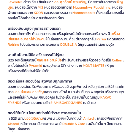
Lavender
, ตำราเรียนเข้มข้นของ
ดร. ศุภวัฒน์ พุกเจริญ
, นิตยสารอัปเดตจาก
เพ็ญ
บุญ
, หนังสือเด็กจาก
MIS
หนังสือจิตวิทยาจาก
Mugunghwa Publishing
, หนังสือ
พัฒนาตนเองจาก
KOOB
และวรรณกรรมจาก
Nanmeebooks
ทั้งหมดนี้สามารถซื้อ
ออนไลน์ได้อย่างง่ายดายเพียงคลิกเดียว
เครื่องเขียนคู่ใจ ทุกการสร้างสรรค์
มองหาปากกาดีๆ ดินสอหลากหลาย หรืออุปกรณ์สำนักงานครบครัน B2S มี
เครื่อง
เขียนและอุปกรณ์สำนักงาน
ให้เลือกมากมาย ตั้งแต่ปากกาลูกลื่น
Parker
ชุดดินสอกด
Rotring
ไปจนถึงกระดาษถ่ายเอกสาร
DOUBLE A
ให้คุณเลือกใช้ได้อย่างจุใจ
งานศิลป์ งานฝีมือ สร้างสรรค์ไม่รู้จบ
B2S จัดเต็มอุปกรณ์
ศิลปะและงานฝีมือ
สำหรับคนสร้างสรรค์ตัวจริง ทั้งสีไม้
Colleen
,
ขาตั้งไม้บนโต๊ะ
Pyramid
และอุปกรณ์ DIY ต่างๆ จาก
MONT MARTE
ให้คุณ
สร้างสรรค์ได้อย่างไร้ขีดจำกัด
ของเล่นและของขวัญ สุดพิเศษทุกเทศกาล
มองหาของเล่นเสริมพัฒนาการ หรือของขวัญสุดพิเศษสำหรับทุกโอกาส B2S เราคัด
สรร
ของเล่นและของขวัญ
หลากหลายสไตล์ เหมาะสำหรับทุกเพศทุกวัย สร้างความสุข
และรอยยิ้มให้กับคนพิเศษของคุณ ไม่ว่าจะเป็น กระเป๋าเก็บอุณหภูมิ
KAKAO
FRIENDS
หรือเกมจดหมายรัก
SIAM BOARDGAMES
เรามีครบ!
ของใช้ในบ้าน ไอเทมที่ช่วยให้ชีวิตสะดวกสบายขึ้น
ที่ B2S เรามี
ของใช้ในบ้าน
ครบครัน ไม่ว่าจะเป็นกาต้มน้ำ
Anitech
, เครื่องฟอกอากาศ
Xiaomi
, หน้ากากอนามัยทางการแพทย์
Double A Care
และสินค้าอื่น ๆ อีกมากมาย
ให้คุณเลือกสรร