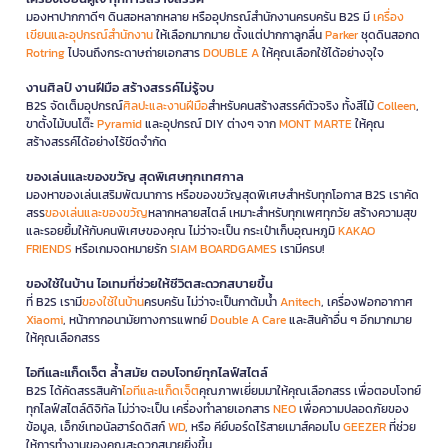
มองหาปากกาดีๆ ดินสอหลากหลาย หรืออุปกรณ์สำนักงานครบครัน B2S มี
เครื่อง
เขียนและอุปกรณ์สำนักงาน
ให้เลือกมากมาย ตั้งแต่ปากกาลูกลื่น
Parker
ชุดดินสอกด
Rotring
ไปจนถึงกระดาษถ่ายเอกสาร
DOUBLE A
ให้คุณเลือกใช้ได้อย่างจุใจ
งานศิลป์ งานฝีมือ สร้างสรรค์ไม่รู้จบ
B2S จัดเต็มอุปกรณ์
ศิลปะและงานฝีมือ
สำหรับคนสร้างสรรค์ตัวจริง ทั้งสีไม้
Colleen
,
ขาตั้งไม้บนโต๊ะ
Pyramid
และอุปกรณ์ DIY ต่างๆ จาก
MONT MARTE
ให้คุณ
สร้างสรรค์ได้อย่างไร้ขีดจำกัด
ของเล่นและของขวัญ สุดพิเศษทุกเทศกาล
มองหาของเล่นเสริมพัฒนาการ หรือของขวัญสุดพิเศษสำหรับทุกโอกาส B2S เราคัด
สรร
ของเล่นและของขวัญ
หลากหลายสไตล์ เหมาะสำหรับทุกเพศทุกวัย สร้างความสุข
และรอยยิ้มให้กับคนพิเศษของคุณ ไม่ว่าจะเป็น กระเป๋าเก็บอุณหภูมิ
KAKAO
FRIENDS
หรือเกมจดหมายรัก
SIAM BOARDGAMES
เรามีครบ!
ของใช้ในบ้าน ไอเทมที่ช่วยให้ชีวิตสะดวกสบายขึ้น
ที่ B2S เรามี
ของใช้ในบ้าน
ครบครัน ไม่ว่าจะเป็นกาต้มน้ำ
Anitech
, เครื่องฟอกอากาศ
Xiaomi
, หน้ากากอนามัยทางการแพทย์
Double A Care
และสินค้าอื่น ๆ อีกมากมาย
ให้คุณเลือกสรร
ไอทีและแก็ดเจ็ต ล้ำสมัย ตอบโจทย์ทุกไลฟ์สไตล์
B2S ได้คัดสรรสินค้า
ไอทีและแก็ดเจ็ต
คุณภาพเยี่ยมมาให้คุณเลือกสรร เพื่อตอบโจทย์
ทุกไลฟ์สไตล์ดิจิทัล ไม่ว่าจะเป็น เครื่องทำลายเอกสาร
NEO
เพื่อความปลอดภัยของ
ข้อมูล, เอ็กซ์เทอนัลฮาร์ดดิสก์
WD
, หรือ คีย์บอร์ดไร้สายเมาส์คอมโบ
GEEZER
ที่ช่วย
ให้การทำงานของคุณสะดวกสบายยิ่งขึ้น