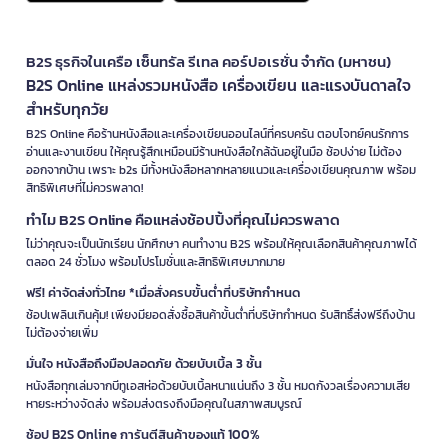
B2S ธุรกิจในเครือ เซ็นทรัล รีเทล คอร์ปอเรชั่น จำกัด (มหาชน)
B2S Online แหล่งรวมหนังสือ เครื่องเขียน และแรงบันดาลใจ
สำหรับทุกวัย
B2S Online คือร้านหนังสือและเครื่องเขียนออนไลน์ที่ครบครัน ตอบโจทย์คนรักการ
อ่านและงานเขียน ให้คุณรู้สึกเหมือนมีร้านหนังสือใกล้ฉันอยู่ในมือ ช้อปง่าย ไม่ต้อง
ออกจากบ้าน เพราะ b2s มีทั้งหนังสือหลากหลายแนวและเครื่องเขียนคุณภาพ พร้อม
สิทธิพิเศษที่ไม่ควรพลาด!
ทำไม B2S Online คือแหล่งช้อปปิ้งที่คุณไม่ควรพลาด
ไม่ว่าคุณจะเป็นนักเรียน นักศึกษา คนทำงาน B2S พร้อมให้คุณเลือกสินค้าคุณภาพได้
ตลอด 24 ชั่วโมง พร้อมโปรโมชั่นและสิทธิพิเศษมากมาย
ฟรี! ค่าจัดส่งทั่วไทย *เมื่อสั่งครบขั้นต่ำที่บริษัทกำหนด
ช้อปเพลินเกินคุ้ม! เพียงมียอดสั่งซื้อสินค้าขั้นต่ำที่บริษัทกำหนด รับสิทธิ์ส่งฟรีถึงบ้าน
ไม่ต้องจ่ายเพิ่ม
มั่นใจ หนังสือถึงมือปลอดภัย ด้วยบับเบิ้ล 3 ชั้น
หนังสือทุกเล่มจากบีทูเอสห่อด้วยบับเบิ้ลหนาแน่นถึง 3 ชั้น หมดกังวลเรื่องความเสีย
หายระหว่างจัดส่ง พร้อมส่งตรงถึงมือคุณในสภาพสมบูรณ์
ช้อป B2S Online การันตีสินค้าของแท้ 100%