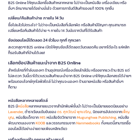
B2S Online ให้คุณเลือกซื้อสินค้าหลากหลาย ไม่ว่าจะเป็นหนังสือ เครื่องเขียน หรือ
อื่นๆ อีกมากมายได้อย่างมั่นใจ ด้วยการการันตีสินค้าของแท้ 100% ทุกชิ้น
เปลี่ยน/คืนสินค้าง่าย ภายใน 14 วัน
ซื้อไปแล้วไม่ตรงใจ? ไม่ว่าจะเป็นหนังสือที่เลือกผิด หรือสินค้ามีปัญหา คุณสามารถ
เปลี่ยนหรือคืนสินค้าได้ง่าย ๆ ภายใน 14 วันนับจากวันที่ได้รับสินค้า
ช้อปออนไลน์ได้ตลอด 24 ชั่วโมง ทุกที่ ทุกเวลา
สะดวกสุดๆ! B2S online เปิดให้คุณช้อปได้ตลอดวันตลอดคืน อยากได้อะไร แค่คลิก
ก็รอรับสินค้าที่บ้านได้เลย!
เลือกช้อปสินค้าแนะนำจาก B2S Online
สำหรับใครที่กำลังมองหา ร้านอุปกรณ์เครื่องเขียนใกล้ฉัน หรืออยากแวะร้าน B2S แต่
ไม่สะดวก วันนี้เราได้รวบรวมสินค้าแนะนำจาก B2S Online มาให้คุณเลือกสรรได้ง่ายๆ
พร้อมตอบโจทย์ทุกไลฟ์สไตล์ ไม่ว่าคุณจะมองหา ร้านขายหนังสือ หรือสินค้าอื่นๆ
ก็ตาม
หนังสือหลากหลายสไตล์
B2S มี
หนังสือ
หลากหลายแนวจากสำนักพิมพ์ชั้นนำ ไม่ว่าจะเป็นนิยายยอดนิยมอย่าง
Lavender
, ตำราเรียนเข้มข้นของ
ดร. ศุภวัฒน์ พุกเจริญ
, นิตยสารอัปเดตจาก
เพ็ญ
บุญ
, หนังสือเด็กจาก
MIS
หนังสือจิตวิทยาจาก
Mugunghwa Publishing
, หนังสือ
พัฒนาตนเองจาก
KOOB
และวรรณกรรมจาก
Nanmeebooks
ทั้งหมดนี้สามารถซื้อ
ออนไลน์ได้อย่างง่ายดายเพียงคลิกเดียว
เครื่องเขียนคู่ใจ ทุกการสร้างสรรค์