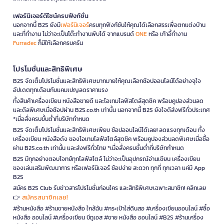
เฟอร์นิเจอร์ดีไซน์ครบฟังก์ชั่น
นอกจากนี้ B2S ยังมี
เฟอร์นิเจอร์
ครบทุกฟังก์ชันให้คุณได้เลือกสรรเพื่อตกแต่งบ้าน
และที่ทำงาน ไม่ว่าจะเป็นโต๊ะทำงานพับได้ จากแบรนด์
ONE
หรือ เก้าอี้ทำงาน
Furradec
ก็มีให้เลือกครบครัน
โปรโมชั่นและสิทธิพิเศษ
B2S จัดเต็มโปรโมชั่นและสิทธิพิเศษมากมายให้คุณเลือกช้อปออนไลน์ได้อย่างจุใจ
อัปเดตทุกเดือนกับแคมเปญลดราคาแรง
ทั้งสินค้าเครื่องเขียน หนังสือขายดี และไอเทมไลฟ์สไตล์สุดชิค พร้อมคูปองส่วนลด
และดีลพิเศษเมื่อช้อปผ่าน B2S.co.th เท่านั้น นอกจากนี้ B2S ยังใจดีส่งฟรีทั่วประเทศ
*เมื่อสั่งครบขั้นต่ำที่บริษัทกำหนด
B2S จัดเต็มโปรโมชั่นและสิทธิพิเศษเพียบ ช้อปออนไลน์ได้เลย! ลดแรงทุกเดือน ทั้ง
เครื่องเขียน หนังสือดัง ของไอเทมไลฟ์สไตล์สุดชิค พร้อมคูปองส่วนลดพิเศษเมื่อซื้อ
ผ่าน B2S.co.th เท่านั้น และส่งฟรีทั่วไทย *เมื่อสั่งครบขั้นต่ำที่บริษัทกำหนด
B2S มีทุกอย่างตอบโจทย์ทุกไลฟ์สไตล์ ไม่ว่าจะเป็นอุปกรณ์อ่านเขียน เครื่องเขียน
ของเล่นเสริมพัฒนาการ หรือเฟอร์นิเจอร์ ช้อปง่าย สะดวก ทุกที่ ทุกเวลา แค่มี App
B2S
สมัคร B2S Club รับข่าวสารโปรโมชั่นก่อนใคร และสิทธิพิเศษเฉพาะสมาชิก! คลิกเลย
สมัครสมาชิกเลย!
👉
#ร้านหนังสือ #ร้านขายหนังสือ ใกล้ฉัน #กระเป๋าใส่ดินสอ #เครื่องเขียนออนไลน์ #ซื้อ
หนังสือ ออนไลน์ #เครื่องเขียน บีทูเอส #ขาย หนังสือ ออนไลน์ #B2S #ร้านเครื่อง