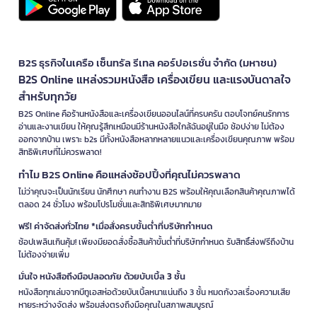
B2S ธุรกิจในเครือ เซ็นทรัล รีเทล คอร์ปอเรชั่น จำกัด (มหาชน)
B2S Online แหล่งรวมหนังสือ เครื่องเขียน และแรงบันดาลใจ
สำหรับทุกวัย
B2S Online คือร้านหนังสือและเครื่องเขียนออนไลน์ที่ครบครัน ตอบโจทย์คนรักการ
อ่านและงานเขียน ให้คุณรู้สึกเหมือนมีร้านหนังสือใกล้ฉันอยู่ในมือ ช้อปง่าย ไม่ต้อง
ออกจากบ้าน เพราะ b2s มีทั้งหนังสือหลากหลายแนวและเครื่องเขียนคุณภาพ พร้อม
สิทธิพิเศษที่ไม่ควรพลาด!
ทำไม B2S Online คือแหล่งช้อปปิ้งที่คุณไม่ควรพลาด
ไม่ว่าคุณจะเป็นนักเรียน นักศึกษา คนทำงาน B2S พร้อมให้คุณเลือกสินค้าคุณภาพได้
ตลอด 24 ชั่วโมง พร้อมโปรโมชั่นและสิทธิพิเศษมากมาย
ฟรี! ค่าจัดส่งทั่วไทย *เมื่อสั่งครบขั้นต่ำที่บริษัทกำหนด
ช้อปเพลินเกินคุ้ม! เพียงมียอดสั่งซื้อสินค้าขั้นต่ำที่บริษัทกำหนด รับสิทธิ์ส่งฟรีถึงบ้าน
ไม่ต้องจ่ายเพิ่ม
มั่นใจ หนังสือถึงมือปลอดภัย ด้วยบับเบิ้ล 3 ชั้น
หนังสือทุกเล่มจากบีทูเอสห่อด้วยบับเบิ้ลหนาแน่นถึง 3 ชั้น หมดกังวลเรื่องความเสีย
หายระหว่างจัดส่ง พร้อมส่งตรงถึงมือคุณในสภาพสมบูรณ์