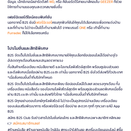
ข้อมูล, เอ็กซ์เทอนัลฮาร์ดดิสก์
WD
, หรือ คีย์บอร์ดไร้สายเมาส์คอมโบ
GEEZER
ที่ช่วย
ให้การทำงานของคุณสะดวกสบายยิ่งขึ้น
เฟอร์นิเจอร์ดีไซน์ครบฟังก์ชั่น
นอกจากนี้ B2S ยังมี
เฟอร์นิเจอร์
ครบทุกฟังก์ชันให้คุณได้เลือกสรรเพื่อตกแต่งบ้าน
และที่ทำงาน ไม่ว่าจะเป็นโต๊ะทำงานพับได้ จากแบรนด์
ONE
หรือ เก้าอี้ทำงาน
Furradec
ก็มีให้เลือกครบครัน
โปรโมชั่นและสิทธิพิเศษ
B2S จัดเต็มโปรโมชั่นและสิทธิพิเศษมากมายให้คุณเลือกช้อปออนไลน์ได้อย่างจุใจ
อัปเดตทุกเดือนกับแคมเปญลดราคาแรง
ทั้งสินค้าเครื่องเขียน หนังสือขายดี และไอเทมไลฟ์สไตล์สุดชิค พร้อมคูปองส่วนลด
และดีลพิเศษเมื่อช้อปผ่าน B2S.co.th เท่านั้น นอกจากนี้ B2S ยังใจดีส่งฟรีทั่วประเทศ
*เมื่อสั่งครบขั้นต่ำที่บริษัทกำหนด
B2S จัดเต็มโปรโมชั่นและสิทธิพิเศษเพียบ ช้อปออนไลน์ได้เลย! ลดแรงทุกเดือน ทั้ง
เครื่องเขียน หนังสือดัง ของไอเทมไลฟ์สไตล์สุดชิค พร้อมคูปองส่วนลดพิเศษเมื่อซื้อ
ผ่าน B2S.co.th เท่านั้น และส่งฟรีทั่วไทย *เมื่อสั่งครบขั้นต่ำที่บริษัทกำหนด
B2S มีทุกอย่างตอบโจทย์ทุกไลฟ์สไตล์ ไม่ว่าจะเป็นอุปกรณ์อ่านเขียน เครื่องเขียน
ของเล่นเสริมพัฒนาการ หรือเฟอร์นิเจอร์ ช้อปง่าย สะดวก ทุกที่ ทุกเวลา แค่มี App
B2S
สมัคร B2S Club รับข่าวสารโปรโมชั่นก่อนใคร และสิทธิพิเศษเฉพาะสมาชิก! คลิกเลย
สมัครสมาชิกเลย!
👉
#ร้านหนังสือ #ร้านขายหนังสือ ใกล้ฉัน #กระเป๋าใส่ดินสอ #เครื่องเขียนออนไลน์ #ซื้อ