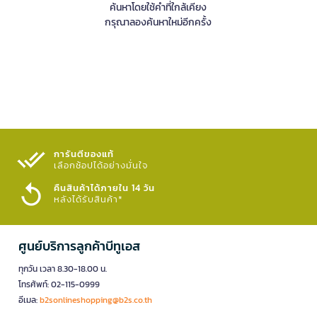
ค้นหาโดยใช้คำที่ใกล้เคียง
กรุณาลองค้นหาใหม่อีกครั้ง
การันตีของแท้
เลือกช้อปได้อย่างมั่นใจ​
คืนสินค้าได้ภายใน 14 วัน
หลังได้รับสินค้า*
ศูนย์บริการลูกค้าบีทูเอส
ทุกวัน เวลา 8.30-18.00 น.
โทรศัพท์: 02-115-0999
อีเมล:
b2sonlineshopping@b2s.co.th