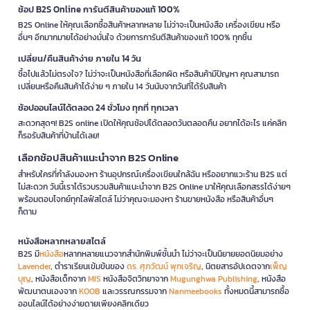
ช้อป B2S Online การันตีสินค้าของแท้ 100%
B2S Online ให้คุณเลือกซื้อสินค้าหลากหลาย ไม่ว่าจะเป็นหนังสือ เครื่องเขียน หรือ
อื่นๆ อีกมากมายได้อย่างมั่นใจ ด้วยการการันตีสินค้าของแท้ 100% ทุกชิ้น
เปลี่ยน/คืนสินค้าง่าย ภายใน 14 วัน
ซื้อไปแล้วไม่ตรงใจ? ไม่ว่าจะเป็นหนังสือที่เลือกผิด หรือสินค้ามีปัญหา คุณสามารถ
เปลี่ยนหรือคืนสินค้าได้ง่าย ๆ ภายใน 14 วันนับจากวันที่ได้รับสินค้า
ช้อปออนไลน์ได้ตลอด 24 ชั่วโมง ทุกที่ ทุกเวลา
สะดวกสุดๆ! B2S online เปิดให้คุณช้อปได้ตลอดวันตลอดคืน อยากได้อะไร แค่คลิก
ก็รอรับสินค้าที่บ้านได้เลย!
เลือกช้อปสินค้าแนะนำจาก B2S Online
สำหรับใครที่กำลังมองหา ร้านอุปกรณ์เครื่องเขียนใกล้ฉัน หรืออยากแวะร้าน B2S แต่
ไม่สะดวก วันนี้เราได้รวบรวมสินค้าแนะนำจาก B2S Online มาให้คุณเลือกสรรได้ง่ายๆ
พร้อมตอบโจทย์ทุกไลฟ์สไตล์ ไม่ว่าคุณจะมองหา ร้านขายหนังสือ หรือสินค้าอื่นๆ
ก็ตาม
หนังสือหลากหลายสไตล์
B2S มี
หนังสือ
หลากหลายแนวจากสำนักพิมพ์ชั้นนำ ไม่ว่าจะเป็นนิยายยอดนิยมอย่าง
Lavender
, ตำราเรียนเข้มข้นของ
ดร. ศุภวัฒน์ พุกเจริญ
, นิตยสารอัปเดตจาก
เพ็ญ
บุญ
, หนังสือเด็กจาก
MIS
หนังสือจิตวิทยาจาก
Mugunghwa Publishing
, หนังสือ
พัฒนาตนเองจาก
KOOB
และวรรณกรรมจาก
Nanmeebooks
ทั้งหมดนี้สามารถซื้อ
ออนไลน์ได้อย่างง่ายดายเพียงคลิกเดียว