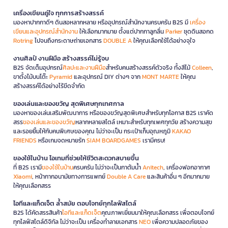
เครื่องเขียนคู่ใจ ทุกการสร้างสรรค์
มองหาปากกาดีๆ ดินสอหลากหลาย หรืออุปกรณ์สำนักงานครบครัน B2S มี
เครื่อง
เขียนและอุปกรณ์สำนักงาน
ให้เลือกมากมาย ตั้งแต่ปากกาลูกลื่น
Parker
ชุดดินสอกด
Rotring
ไปจนถึงกระดาษถ่ายเอกสาร
DOUBLE A
ให้คุณเลือกใช้ได้อย่างจุใจ
งานศิลป์ งานฝีมือ สร้างสรรค์ไม่รู้จบ
B2S จัดเต็มอุปกรณ์
ศิลปะและงานฝีมือ
สำหรับคนสร้างสรรค์ตัวจริง ทั้งสีไม้
Colleen
,
ขาตั้งไม้บนโต๊ะ
Pyramid
และอุปกรณ์ DIY ต่างๆ จาก
MONT MARTE
ให้คุณ
สร้างสรรค์ได้อย่างไร้ขีดจำกัด
ของเล่นและของขวัญ สุดพิเศษทุกเทศกาล
มองหาของเล่นเสริมพัฒนาการ หรือของขวัญสุดพิเศษสำหรับทุกโอกาส B2S เราคัด
สรร
ของเล่นและของขวัญ
หลากหลายสไตล์ เหมาะสำหรับทุกเพศทุกวัย สร้างความสุข
และรอยยิ้มให้กับคนพิเศษของคุณ ไม่ว่าจะเป็น กระเป๋าเก็บอุณหภูมิ
KAKAO
FRIENDS
หรือเกมจดหมายรัก
SIAM BOARDGAMES
เรามีครบ!
ของใช้ในบ้าน ไอเทมที่ช่วยให้ชีวิตสะดวกสบายขึ้น
ที่ B2S เรามี
ของใช้ในบ้าน
ครบครัน ไม่ว่าจะเป็นกาต้มน้ำ
Anitech
, เครื่องฟอกอากาศ
Xiaomi
, หน้ากากอนามัยทางการแพทย์
Double A Care
และสินค้าอื่น ๆ อีกมากมาย
ให้คุณเลือกสรร
ไอทีและแก็ดเจ็ต ล้ำสมัย ตอบโจทย์ทุกไลฟ์สไตล์
B2S ได้คัดสรรสินค้า
ไอทีและแก็ดเจ็ต
คุณภาพเยี่ยมมาให้คุณเลือกสรร เพื่อตอบโจทย์
ทุกไลฟ์สไตล์ดิจิทัล ไม่ว่าจะเป็น เครื่องทำลายเอกสาร
NEO
เพื่อความปลอดภัยของ