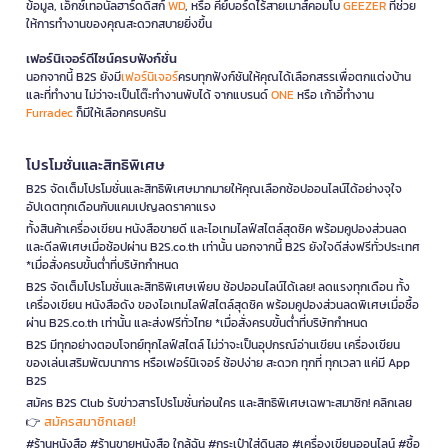
ข้อมูล, เอ็กซ์เทอนัลฮาร์ดดิสก์
WD
, หรือ คีย์บอร์ดไร้สายเมาส์คอมโบ
GEEZER
ที่ช่วย
ให้การทำงานของคุณสะดวกสบายยิ่งขึ้น
เฟอร์นิเจอร์ดีไซน์ครบฟังก์ชั่น
นอกจากนี้ B2S ยังมี
เฟอร์นิเจอร์
ครบทุกฟังก์ชันให้คุณได้เลือกสรรเพื่อตกแต่งบ้าน
และที่ทำงาน ไม่ว่าจะเป็นโต๊ะทำงานพับได้ จากแบรนด์
ONE
หรือ เก้าอี้ทำงาน
Furradec
ก็มีให้เลือกครบครัน
โปรโมชั่นและสิทธิพิเศษ
B2S จัดเต็มโปรโมชั่นและสิทธิพิเศษมากมายให้คุณเลือกช้อปออนไลน์ได้อย่างจุใจ
อัปเดตทุกเดือนกับแคมเปญลดราคาแรง
ทั้งสินค้าเครื่องเขียน หนังสือขายดี และไอเทมไลฟ์สไตล์สุดชิค พร้อมคูปองส่วนลด
และดีลพิเศษเมื่อช้อปผ่าน B2S.co.th เท่านั้น นอกจากนี้ B2S ยังใจดีส่งฟรีทั่วประเทศ
*เมื่อสั่งครบขั้นต่ำที่บริษัทกำหนด
B2S จัดเต็มโปรโมชั่นและสิทธิพิเศษเพียบ ช้อปออนไลน์ได้เลย! ลดแรงทุกเดือน ทั้ง
เครื่องเขียน หนังสือดัง ของไอเทมไลฟ์สไตล์สุดชิค พร้อมคูปองส่วนลดพิเศษเมื่อซื้อ
ผ่าน B2S.co.th เท่านั้น และส่งฟรีทั่วไทย *เมื่อสั่งครบขั้นต่ำที่บริษัทกำหนด
B2S มีทุกอย่างตอบโจทย์ทุกไลฟ์สไตล์ ไม่ว่าจะเป็นอุปกรณ์อ่านเขียน เครื่องเขียน
ของเล่นเสริมพัฒนาการ หรือเฟอร์นิเจอร์ ช้อปง่าย สะดวก ทุกที่ ทุกเวลา แค่มี App
B2S
สมัคร B2S Club รับข่าวสารโปรโมชั่นก่อนใคร และสิทธิพิเศษเฉพาะสมาชิก! คลิกเลย
สมัครสมาชิกเลย!
👉
#ร้านหนังสือ #ร้านขายหนังสือ ใกล้ฉัน #กระเป๋าใส่ดินสอ #เครื่องเขียนออนไลน์ #ซื้อ