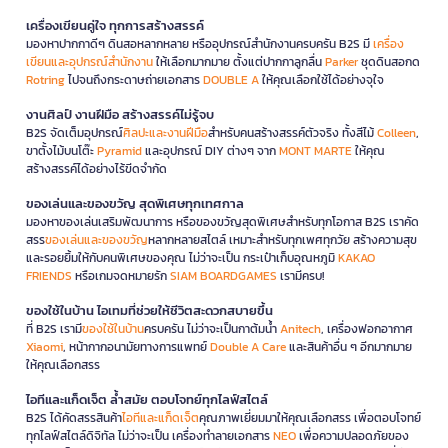
เครื่องเขียนคู่ใจ ทุกการสร้างสรรค์
มองหาปากกาดีๆ ดินสอหลากหลาย หรืออุปกรณ์สำนักงานครบครัน B2S มี
เครื่อง
เขียนและอุปกรณ์สำนักงาน
ให้เลือกมากมาย ตั้งแต่ปากกาลูกลื่น
Parker
ชุดดินสอกด
Rotring
ไปจนถึงกระดาษถ่ายเอกสาร
DOUBLE A
ให้คุณเลือกใช้ได้อย่างจุใจ
งานศิลป์ งานฝีมือ สร้างสรรค์ไม่รู้จบ
B2S จัดเต็มอุปกรณ์
ศิลปะและงานฝีมือ
สำหรับคนสร้างสรรค์ตัวจริง ทั้งสีไม้
Colleen
,
ขาตั้งไม้บนโต๊ะ
Pyramid
และอุปกรณ์ DIY ต่างๆ จาก
MONT MARTE
ให้คุณ
สร้างสรรค์ได้อย่างไร้ขีดจำกัด
ของเล่นและของขวัญ สุดพิเศษทุกเทศกาล
มองหาของเล่นเสริมพัฒนาการ หรือของขวัญสุดพิเศษสำหรับทุกโอกาส B2S เราคัด
สรร
ของเล่นและของขวัญ
หลากหลายสไตล์ เหมาะสำหรับทุกเพศทุกวัย สร้างความสุข
และรอยยิ้มให้กับคนพิเศษของคุณ ไม่ว่าจะเป็น กระเป๋าเก็บอุณหภูมิ
KAKAO
FRIENDS
หรือเกมจดหมายรัก
SIAM BOARDGAMES
เรามีครบ!
ของใช้ในบ้าน ไอเทมที่ช่วยให้ชีวิตสะดวกสบายขึ้น
ที่ B2S เรามี
ของใช้ในบ้าน
ครบครัน ไม่ว่าจะเป็นกาต้มน้ำ
Anitech
, เครื่องฟอกอากาศ
Xiaomi
, หน้ากากอนามัยทางการแพทย์
Double A Care
และสินค้าอื่น ๆ อีกมากมาย
ให้คุณเลือกสรร
ไอทีและแก็ดเจ็ต ล้ำสมัย ตอบโจทย์ทุกไลฟ์สไตล์
B2S ได้คัดสรรสินค้า
ไอทีและแก็ดเจ็ต
คุณภาพเยี่ยมมาให้คุณเลือกสรร เพื่อตอบโจทย์
ทุกไลฟ์สไตล์ดิจิทัล ไม่ว่าจะเป็น เครื่องทำลายเอกสาร
NEO
เพื่อความปลอดภัยของ