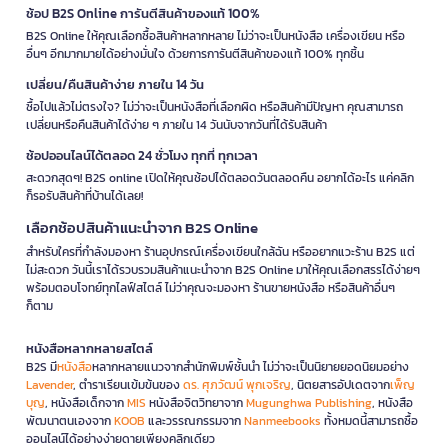
ช้อป B2S Online การันตีสินค้าของแท้ 100%
B2S Online ให้คุณเลือกซื้อสินค้าหลากหลาย ไม่ว่าจะเป็นหนังสือ เครื่องเขียน หรือ
อื่นๆ อีกมากมายได้อย่างมั่นใจ ด้วยการการันตีสินค้าของแท้ 100% ทุกชิ้น
เปลี่ยน/คืนสินค้าง่าย ภายใน 14 วัน
ซื้อไปแล้วไม่ตรงใจ? ไม่ว่าจะเป็นหนังสือที่เลือกผิด หรือสินค้ามีปัญหา คุณสามารถ
เปลี่ยนหรือคืนสินค้าได้ง่าย ๆ ภายใน 14 วันนับจากวันที่ได้รับสินค้า
ช้อปออนไลน์ได้ตลอด 24 ชั่วโมง ทุกที่ ทุกเวลา
สะดวกสุดๆ! B2S online เปิดให้คุณช้อปได้ตลอดวันตลอดคืน อยากได้อะไร แค่คลิก
ก็รอรับสินค้าที่บ้านได้เลย!
เลือกช้อปสินค้าแนะนำจาก B2S Online
สำหรับใครที่กำลังมองหา ร้านอุปกรณ์เครื่องเขียนใกล้ฉัน หรืออยากแวะร้าน B2S แต่
ไม่สะดวก วันนี้เราได้รวบรวมสินค้าแนะนำจาก B2S Online มาให้คุณเลือกสรรได้ง่ายๆ
พร้อมตอบโจทย์ทุกไลฟ์สไตล์ ไม่ว่าคุณจะมองหา ร้านขายหนังสือ หรือสินค้าอื่นๆ
ก็ตาม
หนังสือหลากหลายสไตล์
B2S มี
หนังสือ
หลากหลายแนวจากสำนักพิมพ์ชั้นนำ ไม่ว่าจะเป็นนิยายยอดนิยมอย่าง
Lavender
, ตำราเรียนเข้มข้นของ
ดร. ศุภวัฒน์ พุกเจริญ
, นิตยสารอัปเดตจาก
เพ็ญ
บุญ
, หนังสือเด็กจาก
MIS
หนังสือจิตวิทยาจาก
Mugunghwa Publishing
, หนังสือ
พัฒนาตนเองจาก
KOOB
และวรรณกรรมจาก
Nanmeebooks
ทั้งหมดนี้สามารถซื้อ
ออนไลน์ได้อย่างง่ายดายเพียงคลิกเดียว