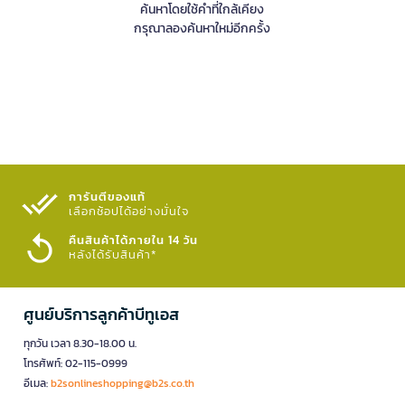
ค้นหาโดยใช้คำที่ใกล้เคียง
กรุณาลองค้นหาใหม่อีกครั้ง
การันตีของแท้
เลือกช้อปได้อย่างมั่นใจ​
คืนสินค้าได้ภายใน 14 วัน
หลังได้รับสินค้า*
ศูนย์บริการลูกค้าบีทูเอส
ทุกวัน เวลา 8.30-18.00 น.
โทรศัพท์: 02-115-0999
อีเมล:
b2sonlineshopping@b2s.co.th