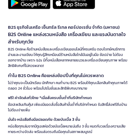
B2S ธุรกิจในเครือ เซ็นทรัล รีเทล คอร์ปอเรชั่น จำกัด (มหาชน)
B2S Online แหล่งรวมหนังสือ เครื่องเขียน และแรงบันดาลใจ
สำหรับทุกวัย
B2S Online คือร้านหนังสือและเครื่องเขียนออนไลน์ที่ครบครัน ตอบโจทย์คนรักการ
อ่านและงานเขียน ให้คุณรู้สึกเหมือนมีร้านหนังสือใกล้ฉันอยู่ในมือ ช้อปง่าย ไม่ต้อง
ออกจากบ้าน เพราะ b2s มีทั้งหนังสือหลากหลายแนวและเครื่องเขียนคุณภาพ พร้อม
สิทธิพิเศษที่ไม่ควรพลาด!
ทำไม B2S Online คือแหล่งช้อปปิ้งที่คุณไม่ควรพลาด
ไม่ว่าคุณจะเป็นนักเรียน นักศึกษา คนทำงาน B2S พร้อมให้คุณเลือกสินค้าคุณภาพได้
ตลอด 24 ชั่วโมง พร้อมโปรโมชั่นและสิทธิพิเศษมากมาย
ฟรี! ค่าจัดส่งทั่วไทย *เมื่อสั่งครบขั้นต่ำที่บริษัทกำหนด
ช้อปเพลินเกินคุ้ม! เพียงมียอดสั่งซื้อสินค้าขั้นต่ำที่บริษัทกำหนด รับสิทธิ์ส่งฟรีถึงบ้าน
ไม่ต้องจ่ายเพิ่ม
มั่นใจ หนังสือถึงมือปลอดภัย ด้วยบับเบิ้ล 3 ชั้น
หนังสือทุกเล่มจากบีทูเอสห่อด้วยบับเบิ้ลหนาแน่นถึง 3 ชั้น หมดกังวลเรื่องความเสีย
หายระหว่างจัดส่ง พร้อมส่งตรงถึงมือคุณในสภาพสมบูรณ์