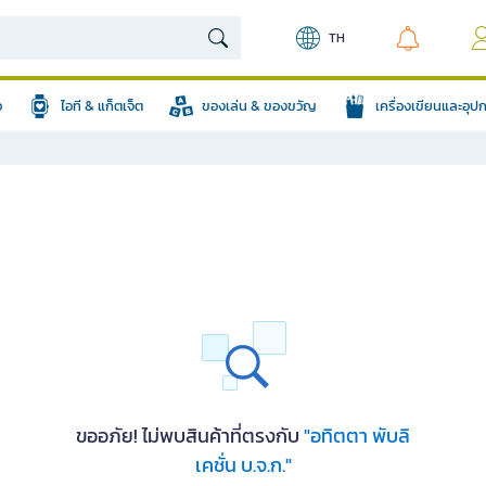
TH
อ
ไอที & แก็ตเจ็ต
ของเล่น & ของขวัญ
เครื่องเขียนและอุ
ขออภัย! ไม่พบสินค้าที่ตรงกับ
"อทิตตา พับลิ
เคชั่น บ.จ.ก."