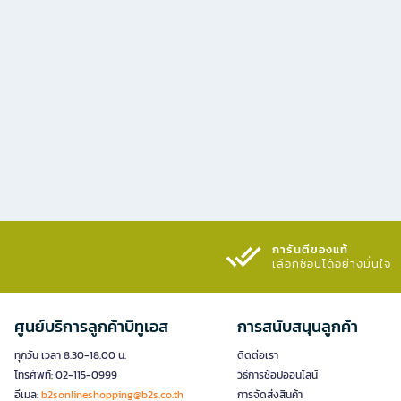
การันตีของแท้
เลือกช้อปได้อย่างมั่นใจ​
ศูนย์บริการลูกค้าบีทูเอส
การสนับสนุนลูกค้า
ทุกวัน เวลา 8.30-18.00 น.
ติดต่อเรา
โทรศัพท์: 02-115-0999
วิธีการช้อปออนไลน์
อีเมล:
b2sonlineshopping@b2s.co.th
การจัดส่งสินค้า