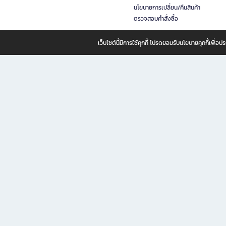
นโยบายการเปลี่ยน/คืนสินค้า
ตรวจสอบคำสั่งซื้อ
เว็บไซต์นี้มีการใช้คุกกี้ โปรดยอมรับนโยบายคุกกี้เพื่
B2S ธุรกิจในเครือ เซ็นทรัล รีเทล คอร์ปอเรชั่น จำกัด (มหาชน)
B2S Online แหล่งรวมหนังสือ เครื่องเขียน และแรงบันดาลใจสำหรับ
B2S Online คือร้านหนังสือและเครื่องเขียนออนไลน์ที่ครบครัน ตอบโจทย์คนรักการอ่านและงานเ
ทำไม B2S Online คือแหล่งช้อปปิ้งที่คุณไม่ควรพลาด
ไม่ว่าคุณจะเป็นนักเรียน นักศึกษา คนทำงาน B2S พร้อมให้คุณเลือกสินค้าคุณภาพได้ตลอด 24