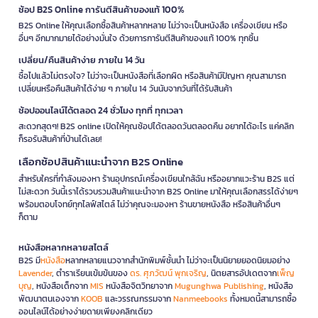
ช้อป B2S Online การันตีสินค้าของแท้ 100%
B2S Online ให้คุณเลือกซื้อสินค้าหลากหลาย ไม่ว่าจะเป็นหนังสือ เครื่องเขียน หรือ
อื่นๆ อีกมากมายได้อย่างมั่นใจ ด้วยการการันตีสินค้าของแท้ 100% ทุกชิ้น
เปลี่ยน/คืนสินค้าง่าย ภายใน 14 วัน
ซื้อไปแล้วไม่ตรงใจ? ไม่ว่าจะเป็นหนังสือที่เลือกผิด หรือสินค้ามีปัญหา คุณสามารถ
เปลี่ยนหรือคืนสินค้าได้ง่าย ๆ ภายใน 14 วันนับจากวันที่ได้รับสินค้า
ช้อปออนไลน์ได้ตลอด 24 ชั่วโมง ทุกที่ ทุกเวลา
สะดวกสุดๆ! B2S online เปิดให้คุณช้อปได้ตลอดวันตลอดคืน อยากได้อะไร แค่คลิก
ก็รอรับสินค้าที่บ้านได้เลย!
เลือกช้อปสินค้าแนะนำจาก B2S Online
สำหรับใครที่กำลังมองหา ร้านอุปกรณ์เครื่องเขียนใกล้ฉัน หรืออยากแวะร้าน B2S แต่
ไม่สะดวก วันนี้เราได้รวบรวมสินค้าแนะนำจาก B2S Online มาให้คุณเลือกสรรได้ง่ายๆ
พร้อมตอบโจทย์ทุกไลฟ์สไตล์ ไม่ว่าคุณจะมองหา ร้านขายหนังสือ หรือสินค้าอื่นๆ
ก็ตาม
หนังสือหลากหลายสไตล์
B2S มี
หนังสือ
หลากหลายแนวจากสำนักพิมพ์ชั้นนำ ไม่ว่าจะเป็นนิยายยอดนิยมอย่าง
Lavender
, ตำราเรียนเข้มข้นของ
ดร. ศุภวัฒน์ พุกเจริญ
, นิตยสารอัปเดตจาก
เพ็ญ
บุญ
, หนังสือเด็กจาก
MIS
หนังสือจิตวิทยาจาก
Mugunghwa Publishing
, หนังสือ
พัฒนาตนเองจาก
KOOB
และวรรณกรรมจาก
Nanmeebooks
ทั้งหมดนี้สามารถซื้อ
ออนไลน์ได้อย่างง่ายดายเพียงคลิกเดียว