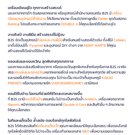
เครื่องเขียนคู่ใจ ทุกการสร้างสรรค์
มองหาปากกาดีๆ ดินสอหลากหลาย หรืออุปกรณ์สำนักงานครบครัน B2S มี
เครื่อง
เขียนและอุปกรณ์สำนักงาน
ให้เลือกมากมาย ตั้งแต่ปากกาลูกลื่น
Parker
ชุดดินสอกด
Rotring
ไปจนถึงกระดาษถ่ายเอกสาร
DOUBLE A
ให้คุณเลือกใช้ได้อย่างจุใจ
งานศิลป์ งานฝีมือ สร้างสรรค์ไม่รู้จบ
B2S จัดเต็มอุปกรณ์
ศิลปะและงานฝีมือ
สำหรับคนสร้างสรรค์ตัวจริง ทั้งสีไม้
Colleen
,
ขาตั้งไม้บนโต๊ะ
Pyramid
และอุปกรณ์ DIY ต่างๆ จาก
MONT MARTE
ให้คุณ
สร้างสรรค์ได้อย่างไร้ขีดจำกัด
ของเล่นและของขวัญ สุดพิเศษทุกเทศกาล
มองหาของเล่นเสริมพัฒนาการ หรือของขวัญสุดพิเศษสำหรับทุกโอกาส B2S เราคัด
สรร
ของเล่นและของขวัญ
หลากหลายสไตล์ เหมาะสำหรับทุกเพศทุกวัย สร้างความสุข
และรอยยิ้มให้กับคนพิเศษของคุณ ไม่ว่าจะเป็น กระเป๋าเก็บอุณหภูมิ
KAKAO
FRIENDS
หรือเกมจดหมายรัก
SIAM BOARDGAMES
เรามีครบ!
ของใช้ในบ้าน ไอเทมที่ช่วยให้ชีวิตสะดวกสบายขึ้น
ที่ B2S เรามี
ของใช้ในบ้าน
ครบครัน ไม่ว่าจะเป็นกาต้มน้ำ
Anitech
, เครื่องฟอกอากาศ
Xiaomi
, หน้ากากอนามัยทางการแพทย์
Double A Care
และสินค้าอื่น ๆ อีกมากมาย
ให้คุณเลือกสรร
ไอทีและแก็ดเจ็ต ล้ำสมัย ตอบโจทย์ทุกไลฟ์สไตล์
B2S ได้คัดสรรสินค้า
ไอทีและแก็ดเจ็ต
คุณภาพเยี่ยมมาให้คุณเลือกสรร เพื่อตอบโจทย์
ทุกไลฟ์สไตล์ดิจิทัล ไม่ว่าจะเป็น เครื่องทำลายเอกสาร
NEO
เพื่อความปลอดภัยของ