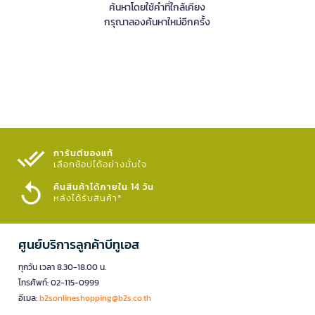
ค้นหาโดยใช้คำที่ใกล้เคียง
กรุณาลองค้นหาใหม่อีกครั้ง
การันตีของแท้
เลือกช้อปได้อย่างมั่นใจ​
คืนสินค้าได้ภายใน 14 วัน
หลังได้รับสินค้า*
ศูนย์บริการลูกค้าบีทูเอส
ทุกวัน เวลา 8.30-18.00 น.
โทรศัพท์: 02-115-0999
อีเมล:
b2sonlineshopping@b2s.co.th