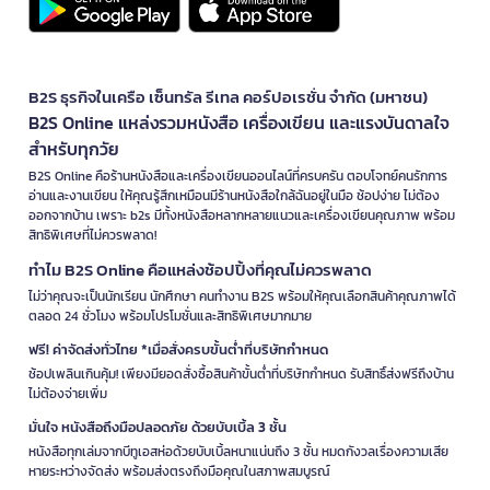
B2S ธุรกิจในเครือ เซ็นทรัล รีเทล คอร์ปอเรชั่น จำกัด (มหาชน)
B2S Online แหล่งรวมหนังสือ เครื่องเขียน และแรงบันดาลใจ
สำหรับทุกวัย
B2S Online คือร้านหนังสือและเครื่องเขียนออนไลน์ที่ครบครัน ตอบโจทย์คนรักการ
อ่านและงานเขียน ให้คุณรู้สึกเหมือนมีร้านหนังสือใกล้ฉันอยู่ในมือ ช้อปง่าย ไม่ต้อง
ออกจากบ้าน เพราะ b2s มีทั้งหนังสือหลากหลายแนวและเครื่องเขียนคุณภาพ พร้อม
สิทธิพิเศษที่ไม่ควรพลาด!
ทำไม B2S Online คือแหล่งช้อปปิ้งที่คุณไม่ควรพลาด
ไม่ว่าคุณจะเป็นนักเรียน นักศึกษา คนทำงาน B2S พร้อมให้คุณเลือกสินค้าคุณภาพได้
ตลอด 24 ชั่วโมง พร้อมโปรโมชั่นและสิทธิพิเศษมากมาย
ฟรี! ค่าจัดส่งทั่วไทย *เมื่อสั่งครบขั้นต่ำที่บริษัทกำหนด
ช้อปเพลินเกินคุ้ม! เพียงมียอดสั่งซื้อสินค้าขั้นต่ำที่บริษัทกำหนด รับสิทธิ์ส่งฟรีถึงบ้าน
ไม่ต้องจ่ายเพิ่ม
มั่นใจ หนังสือถึงมือปลอดภัย ด้วยบับเบิ้ล 3 ชั้น
หนังสือทุกเล่มจากบีทูเอสห่อด้วยบับเบิ้ลหนาแน่นถึง 3 ชั้น หมดกังวลเรื่องความเสีย
หายระหว่างจัดส่ง พร้อมส่งตรงถึงมือคุณในสภาพสมบูรณ์