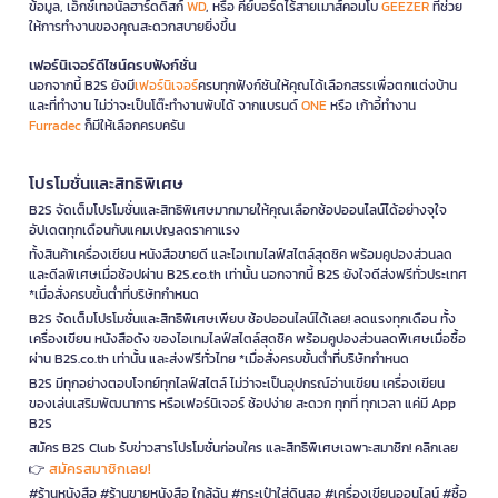
ข้อมูล, เอ็กซ์เทอนัลฮาร์ดดิสก์
WD
, หรือ คีย์บอร์ดไร้สายเมาส์คอมโบ
GEEZER
ที่ช่วย
ให้การทำงานของคุณสะดวกสบายยิ่งขึ้น
เฟอร์นิเจอร์ดีไซน์ครบฟังก์ชั่น
นอกจากนี้ B2S ยังมี
เฟอร์นิเจอร์
ครบทุกฟังก์ชันให้คุณได้เลือกสรรเพื่อตกแต่งบ้าน
และที่ทำงาน ไม่ว่าจะเป็นโต๊ะทำงานพับได้ จากแบรนด์
ONE
หรือ เก้าอี้ทำงาน
Furradec
ก็มีให้เลือกครบครัน
โปรโมชั่นและสิทธิพิเศษ
B2S จัดเต็มโปรโมชั่นและสิทธิพิเศษมากมายให้คุณเลือกช้อปออนไลน์ได้อย่างจุใจ
อัปเดตทุกเดือนกับแคมเปญลดราคาแรง
ทั้งสินค้าเครื่องเขียน หนังสือขายดี และไอเทมไลฟ์สไตล์สุดชิค พร้อมคูปองส่วนลด
และดีลพิเศษเมื่อช้อปผ่าน B2S.co.th เท่านั้น นอกจากนี้ B2S ยังใจดีส่งฟรีทั่วประเทศ
*เมื่อสั่งครบขั้นต่ำที่บริษัทกำหนด
B2S จัดเต็มโปรโมชั่นและสิทธิพิเศษเพียบ ช้อปออนไลน์ได้เลย! ลดแรงทุกเดือน ทั้ง
เครื่องเขียน หนังสือดัง ของไอเทมไลฟ์สไตล์สุดชิค พร้อมคูปองส่วนลดพิเศษเมื่อซื้อ
ผ่าน B2S.co.th เท่านั้น และส่งฟรีทั่วไทย *เมื่อสั่งครบขั้นต่ำที่บริษัทกำหนด
B2S มีทุกอย่างตอบโจทย์ทุกไลฟ์สไตล์ ไม่ว่าจะเป็นอุปกรณ์อ่านเขียน เครื่องเขียน
ของเล่นเสริมพัฒนาการ หรือเฟอร์นิเจอร์ ช้อปง่าย สะดวก ทุกที่ ทุกเวลา แค่มี App
B2S
สมัคร B2S Club รับข่าวสารโปรโมชั่นก่อนใคร และสิทธิพิเศษเฉพาะสมาชิก! คลิกเลย
สมัครสมาชิกเลย!
👉
#ร้านหนังสือ #ร้านขายหนังสือ ใกล้ฉัน #กระเป๋าใส่ดินสอ #เครื่องเขียนออนไลน์ #ซื้อ