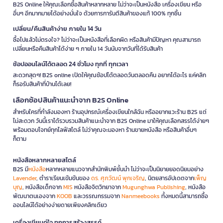
B2S Online ให้คุณเลือกซื้อสินค้าหลากหลาย ไม่ว่าจะเป็นหนังสือ เครื่องเขียน หรือ
อื่นๆ อีกมากมายได้อย่างมั่นใจ ด้วยการการันตีสินค้าของแท้ 100% ทุกชิ้น
เปลี่ยน/คืนสินค้าง่าย ภายใน 14 วัน
ซื้อไปแล้วไม่ตรงใจ? ไม่ว่าจะเป็นหนังสือที่เลือกผิด หรือสินค้ามีปัญหา คุณสามารถ
เปลี่ยนหรือคืนสินค้าได้ง่าย ๆ ภายใน 14 วันนับจากวันที่ได้รับสินค้า
ช้อปออนไลน์ได้ตลอด 24 ชั่วโมง ทุกที่ ทุกเวลา
สะดวกสุดๆ! B2S online เปิดให้คุณช้อปได้ตลอดวันตลอดคืน อยากได้อะไร แค่คลิก
ก็รอรับสินค้าที่บ้านได้เลย!
เลือกช้อปสินค้าแนะนำจาก B2S Online
สำหรับใครที่กำลังมองหา ร้านอุปกรณ์เครื่องเขียนใกล้ฉัน หรืออยากแวะร้าน B2S แต่
ไม่สะดวก วันนี้เราได้รวบรวมสินค้าแนะนำจาก B2S Online มาให้คุณเลือกสรรได้ง่ายๆ
พร้อมตอบโจทย์ทุกไลฟ์สไตล์ ไม่ว่าคุณจะมองหา ร้านขายหนังสือ หรือสินค้าอื่นๆ
ก็ตาม
หนังสือหลากหลายสไตล์
B2S มี
หนังสือ
หลากหลายแนวจากสำนักพิมพ์ชั้นนำ ไม่ว่าจะเป็นนิยายยอดนิยมอย่าง
Lavender
, ตำราเรียนเข้มข้นของ
ดร. ศุภวัฒน์ พุกเจริญ
, นิตยสารอัปเดตจาก
เพ็ญ
บุญ
, หนังสือเด็กจาก
MIS
หนังสือจิตวิทยาจาก
Mugunghwa Publishing
, หนังสือ
พัฒนาตนเองจาก
KOOB
และวรรณกรรมจาก
Nanmeebooks
ทั้งหมดนี้สามารถซื้อ
ออนไลน์ได้อย่างง่ายดายเพียงคลิกเดียว
เครื่องเขียนคู่ใจ ทุกการสร้างสรรค์