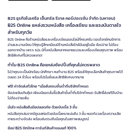
B2S ธุรกิจในเครือ เซ็นทรัล รีเทล คอร์ปอเรชั่น จำกัด (มหาชน)
B2S Online แหล่งรวมหนังสือ เครื่องเขียน และแรงบันดาลใจ
สำหรับทุกวัย
B2S Online คือร้านหนังสือและเครื่องเขียนออนไลน์ที่ครบครัน ตอบโจทย์คนรักการ
อ่านและงานเขียน ให้คุณรู้สึกเหมือนมีร้านหนังสือใกล้ฉันอยู่ในมือ ช้อปง่าย ไม่ต้อง
ออกจากบ้าน เพราะ b2s มีทั้งหนังสือหลากหลายแนวและเครื่องเขียนคุณภาพ พร้อม
สิทธิพิเศษที่ไม่ควรพลาด!
ทำไม B2S Online คือแหล่งช้อปปิ้งที่คุณไม่ควรพลาด
ไม่ว่าคุณจะเป็นนักเรียน นักศึกษา คนทำงาน B2S พร้อมให้คุณเลือกสินค้าคุณภาพได้
ตลอด 24 ชั่วโมง พร้อมโปรโมชั่นและสิทธิพิเศษมากมาย
ฟรี! ค่าจัดส่งทั่วไทย *เมื่อสั่งครบขั้นต่ำที่บริษัทกำหนด
ช้อปเพลินเกินคุ้ม! เพียงมียอดสั่งซื้อสินค้าขั้นต่ำที่บริษัทกำหนด รับสิทธิ์ส่งฟรีถึงบ้าน
ไม่ต้องจ่ายเพิ่ม
มั่นใจ หนังสือถึงมือปลอดภัย ด้วยบับเบิ้ล 3 ชั้น
หนังสือทุกเล่มจากบีทูเอสห่อด้วยบับเบิ้ลหนาแน่นถึง 3 ชั้น หมดกังวลเรื่องความเสีย
หายระหว่างจัดส่ง พร้อมส่งตรงถึงมือคุณในสภาพสมบูรณ์
ช้อป B2S Online การันตีสินค้าของแท้ 100%