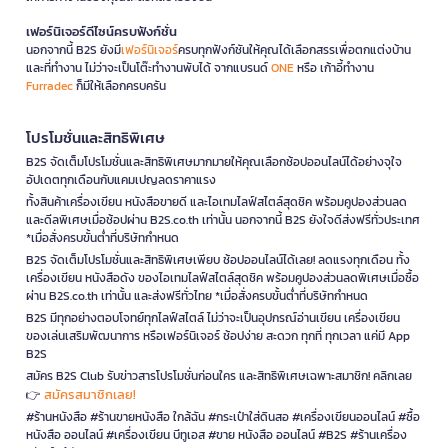
เฟอร์นิเจอร์ดีไซน์ครบฟังก์ชั่น
นอกจากนี้ B2S ยังมี
เฟอร์นิเจอร์
ครบทุกฟังก์ชันให้คุณได้เลือกสรรเพื่อตกแต่งบ้าน
และที่ทำงาน ไม่ว่าจะเป็นโต๊ะทำงานพับได้ จากแบรนด์
ONE
หรือ เก้าอี้ทำงาน
Furradec
ก็มีให้เลือกครบครัน
โปรโมชั่นและสิทธิพิเศษ
B2S จัดเต็มโปรโมชั่นและสิทธิพิเศษมากมายให้คุณเลือกช้อปออนไลน์ได้อย่างจุใจ
อัปเดตทุกเดือนกับแคมเปญลดราคาแรง
ทั้งสินค้าเครื่องเขียน หนังสือขายดี และไอเทมไลฟ์สไตล์สุดชิค พร้อมคูปองส่วนลด
และดีลพิเศษเมื่อช้อปผ่าน B2S.co.th เท่านั้น นอกจากนี้ B2S ยังใจดีส่งฟรีทั่วประเทศ
*เมื่อสั่งครบขั้นต่ำที่บริษัทกำหนด
B2S จัดเต็มโปรโมชั่นและสิทธิพิเศษเพียบ ช้อปออนไลน์ได้เลย! ลดแรงทุกเดือน ทั้ง
เครื่องเขียน หนังสือดัง ของไอเทมไลฟ์สไตล์สุดชิค พร้อมคูปองส่วนลดพิเศษเมื่อซื้อ
ผ่าน B2S.co.th เท่านั้น และส่งฟรีทั่วไทย *เมื่อสั่งครบขั้นต่ำที่บริษัทกำหนด
B2S มีทุกอย่างตอบโจทย์ทุกไลฟ์สไตล์ ไม่ว่าจะเป็นอุปกรณ์อ่านเขียน เครื่องเขียน
ของเล่นเสริมพัฒนาการ หรือเฟอร์นิเจอร์ ช้อปง่าย สะดวก ทุกที่ ทุกเวลา แค่มี App
B2S
สมัคร B2S Club รับข่าวสารโปรโมชั่นก่อนใคร และสิทธิพิเศษเฉพาะสมาชิก! คลิกเลย
สมัครสมาชิกเลย!
👉
#ร้านหนังสือ #ร้านขายหนังสือ ใกล้ฉัน #กระเป๋าใส่ดินสอ #เครื่องเขียนออนไลน์ #ซื้อ
หนังสือ ออนไลน์ #เครื่องเขียน บีทูเอส #ขาย หนังสือ ออนไลน์ #B2S #ร้านเครื่อง