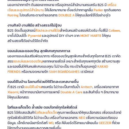
มองหาปากกาดีๆ ดินสอหลากหลาย หรืออุปกรณ์สำนักงานครบครัน B2S มี
เครื่อง
เขียนและอุปกรณ์สำนักงาน
ให้เลือกมากมาย ตั้งแต่ปากกาลูกลื่น
Parker
ชุดดินสอกด
Rotring
ไปจนถึงกระดาษถ่ายเอกสาร
DOUBLE A
ให้คุณเลือกใช้ได้อย่างจุใจ
งานศิลป์ งานฝีมือ สร้างสรรค์ไม่รู้จบ
B2S จัดเต็มอุปกรณ์
ศิลปะและงานฝีมือ
สำหรับคนสร้างสรรค์ตัวจริง ทั้งสีไม้
Colleen
,
ขาตั้งไม้บนโต๊ะ
Pyramid
และอุปกรณ์ DIY ต่างๆ จาก
MONT MARTE
ให้คุณ
สร้างสรรค์ได้อย่างไร้ขีดจำกัด
ของเล่นและของขวัญ สุดพิเศษทุกเทศกาล
มองหาของเล่นเสริมพัฒนาการ หรือของขวัญสุดพิเศษสำหรับทุกโอกาส B2S เราคัด
สรร
ของเล่นและของขวัญ
หลากหลายสไตล์ เหมาะสำหรับทุกเพศทุกวัย สร้างความสุข
และรอยยิ้มให้กับคนพิเศษของคุณ ไม่ว่าจะเป็น กระเป๋าเก็บอุณหภูมิ
KAKAO
FRIENDS
หรือเกมจดหมายรัก
SIAM BOARDGAMES
เรามีครบ!
ของใช้ในบ้าน ไอเทมที่ช่วยให้ชีวิตสะดวกสบายขึ้น
ที่ B2S เรามี
ของใช้ในบ้าน
ครบครัน ไม่ว่าจะเป็นกาต้มน้ำ
Anitech
, เครื่องฟอกอากาศ
Xiaomi
, หน้ากากอนามัยทางการแพทย์
Double A Care
และสินค้าอื่น ๆ อีกมากมาย
ให้คุณเลือกสรร
ไอทีและแก็ดเจ็ต ล้ำสมัย ตอบโจทย์ทุกไลฟ์สไตล์
B2S ได้คัดสรรสินค้า
ไอทีและแก็ดเจ็ต
คุณภาพเยี่ยมมาให้คุณเลือกสรร เพื่อตอบโจทย์
ทุกไลฟ์สไตล์ดิจิทัล ไม่ว่าจะเป็น เครื่องทำลายเอกสาร
NEO
เพื่อความปลอดภัยของ
ข้อมูล, เอ็กซ์เทอนัลฮาร์ดดิสก์
WD
, หรือ คีย์บอร์ดไร้สายเมาส์คอมโบ
GEEZER
ที่ช่วย
ให้การทำงานของคุณสะดวกสบายยิ่งขึ้น