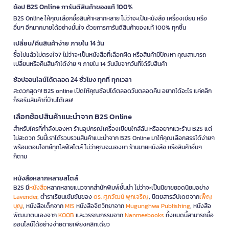
ช้อป B2S Online การันตีสินค้าของแท้ 100%
B2S Online ให้คุณเลือกซื้อสินค้าหลากหลาย ไม่ว่าจะเป็นหนังสือ เครื่องเขียน หรือ
อื่นๆ อีกมากมายได้อย่างมั่นใจ ด้วยการการันตีสินค้าของแท้ 100% ทุกชิ้น
เปลี่ยน/คืนสินค้าง่าย ภายใน 14 วัน
ซื้อไปแล้วไม่ตรงใจ? ไม่ว่าจะเป็นหนังสือที่เลือกผิด หรือสินค้ามีปัญหา คุณสามารถ
เปลี่ยนหรือคืนสินค้าได้ง่าย ๆ ภายใน 14 วันนับจากวันที่ได้รับสินค้า
ช้อปออนไลน์ได้ตลอด 24 ชั่วโมง ทุกที่ ทุกเวลา
สะดวกสุดๆ! B2S online เปิดให้คุณช้อปได้ตลอดวันตลอดคืน อยากได้อะไร แค่คลิก
ก็รอรับสินค้าที่บ้านได้เลย!
เลือกช้อปสินค้าแนะนำจาก B2S Online
สำหรับใครที่กำลังมองหา ร้านอุปกรณ์เครื่องเขียนใกล้ฉัน หรืออยากแวะร้าน B2S แต่
ไม่สะดวก วันนี้เราได้รวบรวมสินค้าแนะนำจาก B2S Online มาให้คุณเลือกสรรได้ง่ายๆ
พร้อมตอบโจทย์ทุกไลฟ์สไตล์ ไม่ว่าคุณจะมองหา ร้านขายหนังสือ หรือสินค้าอื่นๆ
ก็ตาม
หนังสือหลากหลายสไตล์
B2S มี
หนังสือ
หลากหลายแนวจากสำนักพิมพ์ชั้นนำ ไม่ว่าจะเป็นนิยายยอดนิยมอย่าง
Lavender
, ตำราเรียนเข้มข้นของ
ดร. ศุภวัฒน์ พุกเจริญ
, นิตยสารอัปเดตจาก
เพ็ญ
บุญ
, หนังสือเด็กจาก
MIS
หนังสือจิตวิทยาจาก
Mugunghwa Publishing
, หนังสือ
พัฒนาตนเองจาก
KOOB
และวรรณกรรมจาก
Nanmeebooks
ทั้งหมดนี้สามารถซื้อ
ออนไลน์ได้อย่างง่ายดายเพียงคลิกเดียว