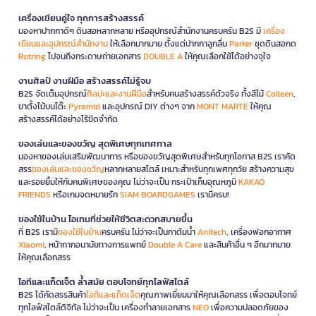
เครื่องเขียนคู่ใจ ทุกการสร้างสรรค์
มองหาปากกาดีๆ ดินสอหลากหลาย หรืออุปกรณ์สำนักงานครบครัน B2S มี
เครื่อง
เขียนและอุปกรณ์สำนักงาน
ให้เลือกมากมาย ตั้งแต่ปากกาลูกลื่น
Parker
ชุดดินสอกด
Rotring
ไปจนถึงกระดาษถ่ายเอกสาร
DOUBLE A
ให้คุณเลือกใช้ได้อย่างจุใจ
งานศิลป์ งานฝีมือ สร้างสรรค์ไม่รู้จบ
B2S จัดเต็มอุปกรณ์
ศิลปะและงานฝีมือ
สำหรับคนสร้างสรรค์ตัวจริง ทั้งสีไม้
Colleen
,
ขาตั้งไม้บนโต๊ะ
Pyramid
และอุปกรณ์ DIY ต่างๆ จาก
MONT MARTE
ให้คุณ
สร้างสรรค์ได้อย่างไร้ขีดจำกัด
ของเล่นและของขวัญ สุดพิเศษทุกเทศกาล
มองหาของเล่นเสริมพัฒนาการ หรือของขวัญสุดพิเศษสำหรับทุกโอกาส B2S เราคัด
สรร
ของเล่นและของขวัญ
หลากหลายสไตล์ เหมาะสำหรับทุกเพศทุกวัย สร้างความสุข
และรอยยิ้มให้กับคนพิเศษของคุณ ไม่ว่าจะเป็น กระเป๋าเก็บอุณหภูมิ
KAKAO
FRIENDS
หรือเกมจดหมายรัก
SIAM BOARDGAMES
เรามีครบ!
ของใช้ในบ้าน ไอเทมที่ช่วยให้ชีวิตสะดวกสบายขึ้น
ที่ B2S เรามี
ของใช้ในบ้าน
ครบครัน ไม่ว่าจะเป็นกาต้มน้ำ
Anitech
, เครื่องฟอกอากาศ
Xiaomi
, หน้ากากอนามัยทางการแพทย์
Double A Care
และสินค้าอื่น ๆ อีกมากมาย
ให้คุณเลือกสรร
ไอทีและแก็ดเจ็ต ล้ำสมัย ตอบโจทย์ทุกไลฟ์สไตล์
B2S ได้คัดสรรสินค้า
ไอทีและแก็ดเจ็ต
คุณภาพเยี่ยมมาให้คุณเลือกสรร เพื่อตอบโจทย์
ทุกไลฟ์สไตล์ดิจิทัล ไม่ว่าจะเป็น เครื่องทำลายเอกสาร
NEO
เพื่อความปลอดภัยของ