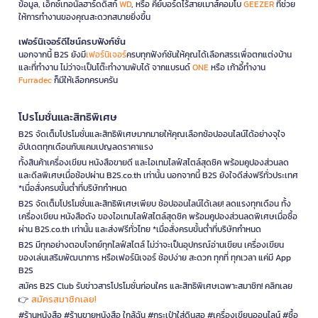
ข้อมูล, เอ็กซ์เทอนัลฮาร์ดดิสก์
WD
, หรือ คีย์บอร์ดไร้สายเมาส์คอมโบ
GEEZER
ที่ช่วย
ให้การทำงานของคุณสะดวกสบายยิ่งขึ้น
เฟอร์นิเจอร์ดีไซน์ครบฟังก์ชั่น
นอกจากนี้ B2S ยังมี
เฟอร์นิเจอร์
ครบทุกฟังก์ชันให้คุณได้เลือกสรรเพื่อตกแต่งบ้าน
และที่ทำงาน ไม่ว่าจะเป็นโต๊ะทำงานพับได้ จากแบรนด์
ONE
หรือ เก้าอี้ทำงาน
Furradec
ก็มีให้เลือกครบครัน
โปรโมชั่นและสิทธิพิเศษ
B2S จัดเต็มโปรโมชั่นและสิทธิพิเศษมากมายให้คุณเลือกช้อปออนไลน์ได้อย่างจุใจ
อัปเดตทุกเดือนกับแคมเปญลดราคาแรง
ทั้งสินค้าเครื่องเขียน หนังสือขายดี และไอเทมไลฟ์สไตล์สุดชิค พร้อมคูปองส่วนลด
และดีลพิเศษเมื่อช้อปผ่าน B2S.co.th เท่านั้น นอกจากนี้ B2S ยังใจดีส่งฟรีทั่วประเทศ
*เมื่อสั่งครบขั้นต่ำที่บริษัทกำหนด
B2S จัดเต็มโปรโมชั่นและสิทธิพิเศษเพียบ ช้อปออนไลน์ได้เลย! ลดแรงทุกเดือน ทั้ง
เครื่องเขียน หนังสือดัง ของไอเทมไลฟ์สไตล์สุดชิค พร้อมคูปองส่วนลดพิเศษเมื่อซื้อ
ผ่าน B2S.co.th เท่านั้น และส่งฟรีทั่วไทย *เมื่อสั่งครบขั้นต่ำที่บริษัทกำหนด
B2S มีทุกอย่างตอบโจทย์ทุกไลฟ์สไตล์ ไม่ว่าจะเป็นอุปกรณ์อ่านเขียน เครื่องเขียน
ของเล่นเสริมพัฒนาการ หรือเฟอร์นิเจอร์ ช้อปง่าย สะดวก ทุกที่ ทุกเวลา แค่มี App
B2S
สมัคร B2S Club รับข่าวสารโปรโมชั่นก่อนใคร และสิทธิพิเศษเฉพาะสมาชิก! คลิกเลย
สมัครสมาชิกเลย!
👉
#ร้านหนังสือ #ร้านขายหนังสือ ใกล้ฉัน #กระเป๋าใส่ดินสอ #เครื่องเขียนออนไลน์ #ซื้อ