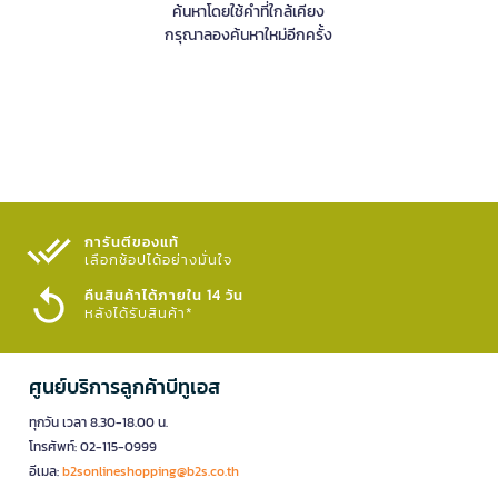
ค้นหาโดยใช้คำที่ใกล้เคียง
กรุณาลองค้นหาใหม่อีกครั้ง
การันตีของแท้
เลือกช้อปได้อย่างมั่นใจ​
คืนสินค้าได้ภายใน 14 วัน
หลังได้รับสินค้า*
ศูนย์บริการลูกค้าบีทูเอส
ทุกวัน เวลา 8.30-18.00 น.
โทรศัพท์: 02-115-0999
อีเมล:
b2sonlineshopping@b2s.co.th