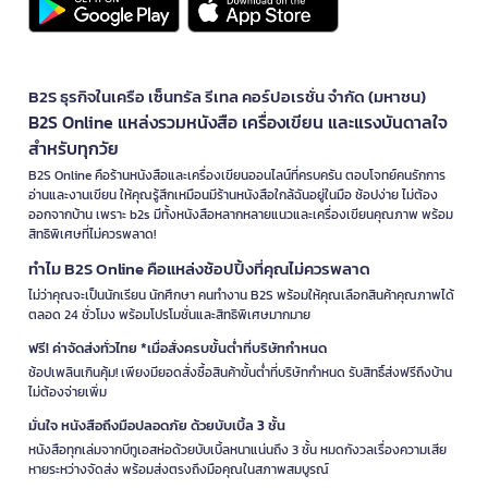
B2S ธุรกิจในเครือ เซ็นทรัล รีเทล คอร์ปอเรชั่น จำกัด (มหาชน)
B2S Online แหล่งรวมหนังสือ เครื่องเขียน และแรงบันดาลใจ
สำหรับทุกวัย
B2S Online คือร้านหนังสือและเครื่องเขียนออนไลน์ที่ครบครัน ตอบโจทย์คนรักการ
อ่านและงานเขียน ให้คุณรู้สึกเหมือนมีร้านหนังสือใกล้ฉันอยู่ในมือ ช้อปง่าย ไม่ต้อง
ออกจากบ้าน เพราะ b2s มีทั้งหนังสือหลากหลายแนวและเครื่องเขียนคุณภาพ พร้อม
สิทธิพิเศษที่ไม่ควรพลาด!
ทำไม B2S Online คือแหล่งช้อปปิ้งที่คุณไม่ควรพลาด
ไม่ว่าคุณจะเป็นนักเรียน นักศึกษา คนทำงาน B2S พร้อมให้คุณเลือกสินค้าคุณภาพได้
ตลอด 24 ชั่วโมง พร้อมโปรโมชั่นและสิทธิพิเศษมากมาย
ฟรี! ค่าจัดส่งทั่วไทย *เมื่อสั่งครบขั้นต่ำที่บริษัทกำหนด
ช้อปเพลินเกินคุ้ม! เพียงมียอดสั่งซื้อสินค้าขั้นต่ำที่บริษัทกำหนด รับสิทธิ์ส่งฟรีถึงบ้าน
ไม่ต้องจ่ายเพิ่ม
มั่นใจ หนังสือถึงมือปลอดภัย ด้วยบับเบิ้ล 3 ชั้น
หนังสือทุกเล่มจากบีทูเอสห่อด้วยบับเบิ้ลหนาแน่นถึง 3 ชั้น หมดกังวลเรื่องความเสีย
หายระหว่างจัดส่ง พร้อมส่งตรงถึงมือคุณในสภาพสมบูรณ์