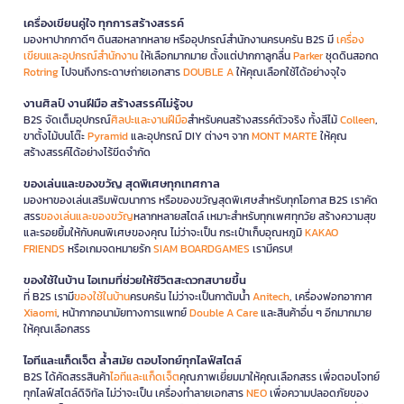
เครื่องเขียนคู่ใจ ทุกการสร้างสรรค์
มองหาปากกาดีๆ ดินสอหลากหลาย หรืออุปกรณ์สำนักงานครบครัน B2S มี
เครื่อง
เขียนและอุปกรณ์สำนักงาน
ให้เลือกมากมาย ตั้งแต่ปากกาลูกลื่น
Parker
ชุดดินสอกด
Rotring
ไปจนถึงกระดาษถ่ายเอกสาร
DOUBLE A
ให้คุณเลือกใช้ได้อย่างจุใจ
งานศิลป์ งานฝีมือ สร้างสรรค์ไม่รู้จบ
B2S จัดเต็มอุปกรณ์
ศิลปะและงานฝีมือ
สำหรับคนสร้างสรรค์ตัวจริง ทั้งสีไม้
Colleen
,
ขาตั้งไม้บนโต๊ะ
Pyramid
และอุปกรณ์ DIY ต่างๆ จาก
MONT MARTE
ให้คุณ
สร้างสรรค์ได้อย่างไร้ขีดจำกัด
ของเล่นและของขวัญ สุดพิเศษทุกเทศกาล
มองหาของเล่นเสริมพัฒนาการ หรือของขวัญสุดพิเศษสำหรับทุกโอกาส B2S เราคัด
สรร
ของเล่นและของขวัญ
หลากหลายสไตล์ เหมาะสำหรับทุกเพศทุกวัย สร้างความสุข
และรอยยิ้มให้กับคนพิเศษของคุณ ไม่ว่าจะเป็น กระเป๋าเก็บอุณหภูมิ
KAKAO
FRIENDS
หรือเกมจดหมายรัก
SIAM BOARDGAMES
เรามีครบ!
ของใช้ในบ้าน ไอเทมที่ช่วยให้ชีวิตสะดวกสบายขึ้น
ที่ B2S เรามี
ของใช้ในบ้าน
ครบครัน ไม่ว่าจะเป็นกาต้มน้ำ
Anitech
, เครื่องฟอกอากาศ
Xiaomi
, หน้ากากอนามัยทางการแพทย์
Double A Care
และสินค้าอื่น ๆ อีกมากมาย
ให้คุณเลือกสรร
ไอทีและแก็ดเจ็ต ล้ำสมัย ตอบโจทย์ทุกไลฟ์สไตล์
B2S ได้คัดสรรสินค้า
ไอทีและแก็ดเจ็ต
คุณภาพเยี่ยมมาให้คุณเลือกสรร เพื่อตอบโจทย์
ทุกไลฟ์สไตล์ดิจิทัล ไม่ว่าจะเป็น เครื่องทำลายเอกสาร
NEO
เพื่อความปลอดภัยของ