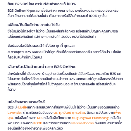
ช้อป B2S Online การันตีสินค้าของแท้ 100%
B2S Online ให้คุณเลือกซื้อสินค้าหลากหลาย ไม่ว่าจะเป็นหนังสือ เครื่องเขียน หรือ
อื่นๆ อีกมากมายได้อย่างมั่นใจ ด้วยการการันตีสินค้าของแท้ 100% ทุกชิ้น
เปลี่ยน/คืนสินค้าง่าย ภายใน 14 วัน
ซื้อไปแล้วไม่ตรงใจ? ไม่ว่าจะเป็นหนังสือที่เลือกผิด หรือสินค้ามีปัญหา คุณสามารถ
เปลี่ยนหรือคืนสินค้าได้ง่าย ๆ ภายใน 14 วันนับจากวันที่ได้รับสินค้า
ช้อปออนไลน์ได้ตลอด 24 ชั่วโมง ทุกที่ ทุกเวลา
สะดวกสุดๆ! B2S online เปิดให้คุณช้อปได้ตลอดวันตลอดคืน อยากได้อะไร แค่คลิก
ก็รอรับสินค้าที่บ้านได้เลย!
เลือกช้อปสินค้าแนะนำจาก B2S Online
สำหรับใครที่กำลังมองหา ร้านอุปกรณ์เครื่องเขียนใกล้ฉัน หรืออยากแวะร้าน B2S แต่
ไม่สะดวก วันนี้เราได้รวบรวมสินค้าแนะนำจาก B2S Online มาให้คุณเลือกสรรได้ง่ายๆ
พร้อมตอบโจทย์ทุกไลฟ์สไตล์ ไม่ว่าคุณจะมองหา ร้านขายหนังสือ หรือสินค้าอื่นๆ
ก็ตาม
หนังสือหลากหลายสไตล์
B2S มี
หนังสือ
หลากหลายแนวจากสำนักพิมพ์ชั้นนำ ไม่ว่าจะเป็นนิยายยอดนิยมอย่าง
Lavender
, ตำราเรียนเข้มข้นของ
ดร. ศุภวัฒน์ พุกเจริญ
, นิตยสารอัปเดตจาก
เพ็ญ
บุญ
, หนังสือเด็กจาก
MIS
หนังสือจิตวิทยาจาก
Mugunghwa Publishing
, หนังสือ
พัฒนาตนเองจาก
KOOB
และวรรณกรรมจาก
Nanmeebooks
ทั้งหมดนี้สามารถซื้อ
ออนไลน์ได้อย่างง่ายดายเพียงคลิกเดียว