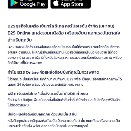
B2S ธุรกิจในเครือ เซ็นทรัล รีเทล คอร์ปอเรชั่น จำกัด (มหาชน)
B2S Online แหล่งรวมหนังสือ เครื่องเขียน และแรงบันดาลใจ
สำหรับทุกวัย
B2S Online คือร้านหนังสือและเครื่องเขียนออนไลน์ที่ครบครัน ตอบโจทย์คนรักการ
อ่านและงานเขียน ให้คุณรู้สึกเหมือนมีร้านหนังสือใกล้ฉันอยู่ในมือ ช้อปง่าย ไม่ต้อง
ออกจากบ้าน เพราะ b2s มีทั้งหนังสือหลากหลายแนวและเครื่องเขียนคุณภาพ พร้อม
สิทธิพิเศษที่ไม่ควรพลาด!
ทำไม B2S Online คือแหล่งช้อปปิ้งที่คุณไม่ควรพลาด
ไม่ว่าคุณจะเป็นนักเรียน นักศึกษา คนทำงาน B2S พร้อมให้คุณเลือกสินค้าคุณภาพได้
ตลอด 24 ชั่วโมง พร้อมโปรโมชั่นและสิทธิพิเศษมากมาย
ฟรี! ค่าจัดส่งทั่วไทย *เมื่อสั่งครบขั้นต่ำที่บริษัทกำหนด
ช้อปเพลินเกินคุ้ม! เพียงมียอดสั่งซื้อสินค้าขั้นต่ำที่บริษัทกำหนด รับสิทธิ์ส่งฟรีถึงบ้าน
ไม่ต้องจ่ายเพิ่ม
มั่นใจ หนังสือถึงมือปลอดภัย ด้วยบับเบิ้ล 3 ชั้น
หนังสือทุกเล่มจากบีทูเอสห่อด้วยบับเบิ้ลหนาแน่นถึง 3 ชั้น หมดกังวลเรื่องความเสีย
หายระหว่างจัดส่ง พร้อมส่งตรงถึงมือคุณในสภาพสมบูรณ์