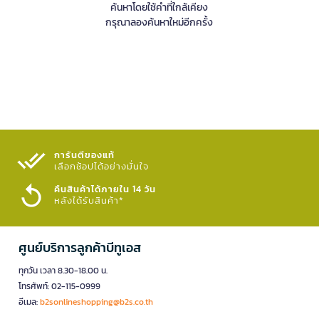
ค้นหาโดยใช้คำที่ใกล้เคียง
กรุณาลองค้นหาใหม่อีกครั้ง
การันตีของแท้
เลือกช้อปได้อย่างมั่นใจ​
คืนสินค้าได้ภายใน 14 วัน
หลังได้รับสินค้า*
ศูนย์บริการลูกค้าบีทูเอส
ทุกวัน เวลา 8.30-18.00 น.
โทรศัพท์: 02-115-0999
อีเมล:
b2sonlineshopping@b2s.co.th