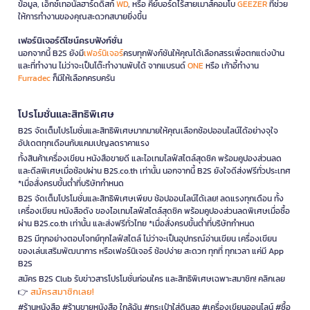
ข้อมูล, เอ็กซ์เทอนัลฮาร์ดดิสก์
WD
, หรือ คีย์บอร์ดไร้สายเมาส์คอมโบ
GEEZER
ที่ช่วย
ให้การทำงานของคุณสะดวกสบายยิ่งขึ้น
เฟอร์นิเจอร์ดีไซน์ครบฟังก์ชั่น
นอกจากนี้ B2S ยังมี
เฟอร์นิเจอร์
ครบทุกฟังก์ชันให้คุณได้เลือกสรรเพื่อตกแต่งบ้าน
และที่ทำงาน ไม่ว่าจะเป็นโต๊ะทำงานพับได้ จากแบรนด์
ONE
หรือ เก้าอี้ทำงาน
Furradec
ก็มีให้เลือกครบครัน
โปรโมชั่นและสิทธิพิเศษ
B2S จัดเต็มโปรโมชั่นและสิทธิพิเศษมากมายให้คุณเลือกช้อปออนไลน์ได้อย่างจุใจ
อัปเดตทุกเดือนกับแคมเปญลดราคาแรง
ทั้งสินค้าเครื่องเขียน หนังสือขายดี และไอเทมไลฟ์สไตล์สุดชิค พร้อมคูปองส่วนลด
และดีลพิเศษเมื่อช้อปผ่าน B2S.co.th เท่านั้น นอกจากนี้ B2S ยังใจดีส่งฟรีทั่วประเทศ
*เมื่อสั่งครบขั้นต่ำที่บริษัทกำหนด
B2S จัดเต็มโปรโมชั่นและสิทธิพิเศษเพียบ ช้อปออนไลน์ได้เลย! ลดแรงทุกเดือน ทั้ง
เครื่องเขียน หนังสือดัง ของไอเทมไลฟ์สไตล์สุดชิค พร้อมคูปองส่วนลดพิเศษเมื่อซื้อ
ผ่าน B2S.co.th เท่านั้น และส่งฟรีทั่วไทย *เมื่อสั่งครบขั้นต่ำที่บริษัทกำหนด
B2S มีทุกอย่างตอบโจทย์ทุกไลฟ์สไตล์ ไม่ว่าจะเป็นอุปกรณ์อ่านเขียน เครื่องเขียน
ของเล่นเสริมพัฒนาการ หรือเฟอร์นิเจอร์ ช้อปง่าย สะดวก ทุกที่ ทุกเวลา แค่มี App
B2S
สมัคร B2S Club รับข่าวสารโปรโมชั่นก่อนใคร และสิทธิพิเศษเฉพาะสมาชิก! คลิกเลย
สมัครสมาชิกเลย!
👉
#ร้านหนังสือ #ร้านขายหนังสือ ใกล้ฉัน #กระเป๋าใส่ดินสอ #เครื่องเขียนออนไลน์ #ซื้อ