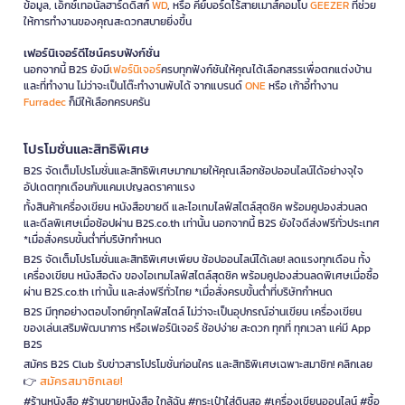
ข้อมูล, เอ็กซ์เทอนัลฮาร์ดดิสก์
WD
, หรือ คีย์บอร์ดไร้สายเมาส์คอมโบ
GEEZER
ที่ช่วย
ให้การทำงานของคุณสะดวกสบายยิ่งขึ้น
เฟอร์นิเจอร์ดีไซน์ครบฟังก์ชั่น
นอกจากนี้ B2S ยังมี
เฟอร์นิเจอร์
ครบทุกฟังก์ชันให้คุณได้เลือกสรรเพื่อตกแต่งบ้าน
และที่ทำงาน ไม่ว่าจะเป็นโต๊ะทำงานพับได้ จากแบรนด์
ONE
หรือ เก้าอี้ทำงาน
Furradec
ก็มีให้เลือกครบครัน
โปรโมชั่นและสิทธิพิเศษ
B2S จัดเต็มโปรโมชั่นและสิทธิพิเศษมากมายให้คุณเลือกช้อปออนไลน์ได้อย่างจุใจ
อัปเดตทุกเดือนกับแคมเปญลดราคาแรง
ทั้งสินค้าเครื่องเขียน หนังสือขายดี และไอเทมไลฟ์สไตล์สุดชิค พร้อมคูปองส่วนลด
และดีลพิเศษเมื่อช้อปผ่าน B2S.co.th เท่านั้น นอกจากนี้ B2S ยังใจดีส่งฟรีทั่วประเทศ
*เมื่อสั่งครบขั้นต่ำที่บริษัทกำหนด
B2S จัดเต็มโปรโมชั่นและสิทธิพิเศษเพียบ ช้อปออนไลน์ได้เลย! ลดแรงทุกเดือน ทั้ง
เครื่องเขียน หนังสือดัง ของไอเทมไลฟ์สไตล์สุดชิค พร้อมคูปองส่วนลดพิเศษเมื่อซื้อ
ผ่าน B2S.co.th เท่านั้น และส่งฟรีทั่วไทย *เมื่อสั่งครบขั้นต่ำที่บริษัทกำหนด
B2S มีทุกอย่างตอบโจทย์ทุกไลฟ์สไตล์ ไม่ว่าจะเป็นอุปกรณ์อ่านเขียน เครื่องเขียน
ของเล่นเสริมพัฒนาการ หรือเฟอร์นิเจอร์ ช้อปง่าย สะดวก ทุกที่ ทุกเวลา แค่มี App
B2S
สมัคร B2S Club รับข่าวสารโปรโมชั่นก่อนใคร และสิทธิพิเศษเฉพาะสมาชิก! คลิกเลย
สมัครสมาชิกเลย!
👉
#ร้านหนังสือ #ร้านขายหนังสือ ใกล้ฉัน #กระเป๋าใส่ดินสอ #เครื่องเขียนออนไลน์ #ซื้อ