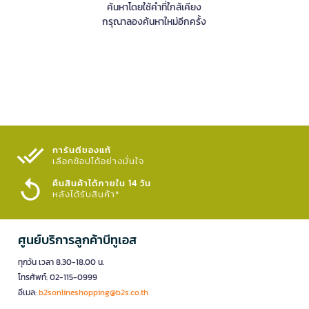
ค้นหาโดยใช้คำที่ใกล้เคียง
กรุณาลองค้นหาใหม่อีกครั้ง
การันตีของแท้
เลือกช้อปได้อย่างมั่นใจ​
คืนสินค้าได้ภายใน 14 วัน
หลังได้รับสินค้า*
ศูนย์บริการลูกค้าบีทูเอส
ทุกวัน เวลา 8.30-18.00 น.
โทรศัพท์: 02-115-0999
อีเมล:
b2sonlineshopping@b2s.co.th