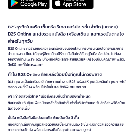
B2S ธุรกิจในเครือ เซ็นทรัล รีเทล คอร์ปอเรชั่น จำกัด (มหาชน)
B2S Online แหล่งรวมหนังสือ เครื่องเขียน และแรงบันดาลใจ
สำหรับทุกวัย
B2S Online คือร้านหนังสือและเครื่องเขียนออนไลน์ที่ครบครัน ตอบโจทย์คนรักการ
อ่านและงานเขียน ให้คุณรู้สึกเหมือนมีร้านหนังสือใกล้ฉันอยู่ในมือ ช้อปง่าย ไม่ต้อง
ออกจากบ้าน เพราะ b2s มีทั้งหนังสือหลากหลายแนวและเครื่องเขียนคุณภาพ พร้อม
สิทธิพิเศษที่ไม่ควรพลาด!
ทำไม B2S Online คือแหล่งช้อปปิ้งที่คุณไม่ควรพลาด
ไม่ว่าคุณจะเป็นนักเรียน นักศึกษา คนทำงาน B2S พร้อมให้คุณเลือกสินค้าคุณภาพได้
ตลอด 24 ชั่วโมง พร้อมโปรโมชั่นและสิทธิพิเศษมากมาย
ฟรี! ค่าจัดส่งทั่วไทย *เมื่อสั่งครบขั้นต่ำที่บริษัทกำหนด
ช้อปเพลินเกินคุ้ม! เพียงมียอดสั่งซื้อสินค้าขั้นต่ำที่บริษัทกำหนด รับสิทธิ์ส่งฟรีถึงบ้าน
ไม่ต้องจ่ายเพิ่ม
มั่นใจ หนังสือถึงมือปลอดภัย ด้วยบับเบิ้ล 3 ชั้น
หนังสือทุกเล่มจากบีทูเอสห่อด้วยบับเบิ้ลหนาแน่นถึง 3 ชั้น หมดกังวลเรื่องความเสีย
หายระหว่างจัดส่ง พร้อมส่งตรงถึงมือคุณในสภาพสมบูรณ์