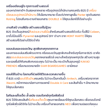
เครื่องเขียนคู่ใจ ทุกการสร้างสรรค์
มองหาปากกาดีๆ ดินสอหลากหลาย หรืออุปกรณ์สำนักงานครบครัน B2S มี
เครื่อง
เขียนและอุปกรณ์สำนักงาน
ให้เลือกมากมาย ตั้งแต่ปากกาลูกลื่น
Parker
ชุดดินสอกด
Rotring
ไปจนถึงกระดาษถ่ายเอกสาร
DOUBLE A
ให้คุณเลือกใช้ได้อย่างจุใจ
งานศิลป์ งานฝีมือ สร้างสรรค์ไม่รู้จบ
B2S จัดเต็มอุปกรณ์
ศิลปะและงานฝีมือ
สำหรับคนสร้างสรรค์ตัวจริง ทั้งสีไม้
Colleen
,
ขาตั้งไม้บนโต๊ะ
Pyramid
และอุปกรณ์ DIY ต่างๆ จาก
MONT MARTE
ให้คุณ
สร้างสรรค์ได้อย่างไร้ขีดจำกัด
ของเล่นและของขวัญ สุดพิเศษทุกเทศกาล
มองหาของเล่นเสริมพัฒนาการ หรือของขวัญสุดพิเศษสำหรับทุกโอกาส B2S เราคัด
สรร
ของเล่นและของขวัญ
หลากหลายสไตล์ เหมาะสำหรับทุกเพศทุกวัย สร้างความสุข
และรอยยิ้มให้กับคนพิเศษของคุณ ไม่ว่าจะเป็น กระเป๋าเก็บอุณหภูมิ
KAKAO
FRIENDS
หรือเกมจดหมายรัก
SIAM BOARDGAMES
เรามีครบ!
ของใช้ในบ้าน ไอเทมที่ช่วยให้ชีวิตสะดวกสบายขึ้น
ที่ B2S เรามี
ของใช้ในบ้าน
ครบครัน ไม่ว่าจะเป็นกาต้มน้ำ
Anitech
, เครื่องฟอกอากาศ
Xiaomi
, หน้ากากอนามัยทางการแพทย์
Double A Care
และสินค้าอื่น ๆ อีกมากมาย
ให้คุณเลือกสรร
ไอทีและแก็ดเจ็ต ล้ำสมัย ตอบโจทย์ทุกไลฟ์สไตล์
B2S ได้คัดสรรสินค้า
ไอทีและแก็ดเจ็ต
คุณภาพเยี่ยมมาให้คุณเลือกสรร เพื่อตอบโจทย์
ทุกไลฟ์สไตล์ดิจิทัล ไม่ว่าจะเป็น เครื่องทำลายเอกสาร
NEO
เพื่อความปลอดภัยของ