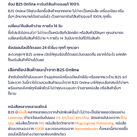
ช้อป B2S Online การันตีสินค้าของแท้ 100%
B2S Online ให้คุณเลือกซื้อสินค้าหลากหลาย ไม่ว่าจะเป็นหนังสือ เครื่องเขียน หรือ
อื่นๆ อีกมากมายได้อย่างมั่นใจ ด้วยการการันตีสินค้าของแท้ 100% ทุกชิ้น
เปลี่ยน/คืนสินค้าง่าย ภายใน 14 วัน
ซื้อไปแล้วไม่ตรงใจ? ไม่ว่าจะเป็นหนังสือที่เลือกผิด หรือสินค้ามีปัญหา คุณสามารถ
เปลี่ยนหรือคืนสินค้าได้ง่าย ๆ ภายใน 14 วันนับจากวันที่ได้รับสินค้า
ช้อปออนไลน์ได้ตลอด 24 ชั่วโมง ทุกที่ ทุกเวลา
สะดวกสุดๆ! B2S online เปิดให้คุณช้อปได้ตลอดวันตลอดคืน อยากได้อะไร แค่คลิก
ก็รอรับสินค้าที่บ้านได้เลย!
เลือกช้อปสินค้าแนะนำจาก B2S Online
สำหรับใครที่กำลังมองหา ร้านอุปกรณ์เครื่องเขียนใกล้ฉัน หรืออยากแวะร้าน B2S แต่
ไม่สะดวก วันนี้เราได้รวบรวมสินค้าแนะนำจาก B2S Online มาให้คุณเลือกสรรได้ง่ายๆ
พร้อมตอบโจทย์ทุกไลฟ์สไตล์ ไม่ว่าคุณจะมองหา ร้านขายหนังสือ หรือสินค้าอื่นๆ
ก็ตาม
หนังสือหลากหลายสไตล์
B2S มี
หนังสือ
หลากหลายแนวจากสำนักพิมพ์ชั้นนำ ไม่ว่าจะเป็นนิยายยอดนิยมอย่าง
Lavender
, ตำราเรียนเข้มข้นของ
ดร. ศุภวัฒน์ พุกเจริญ
, นิตยสารอัปเดตจาก
เพ็ญ
บุญ
, หนังสือเด็กจาก
MIS
หนังสือจิตวิทยาจาก
Mugunghwa Publishing
, หนังสือ
พัฒนาตนเองจาก
KOOB
และวรรณกรรมจาก
Nanmeebooks
ทั้งหมดนี้สามารถซื้อ
ออนไลน์ได้อย่างง่ายดายเพียงคลิกเดียว