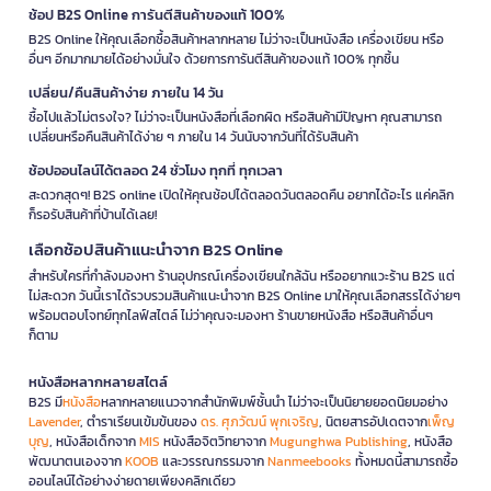
ช้อป B2S Online การันตีสินค้าของแท้ 100%
B2S Online ให้คุณเลือกซื้อสินค้าหลากหลาย ไม่ว่าจะเป็นหนังสือ เครื่องเขียน หรือ
อื่นๆ อีกมากมายได้อย่างมั่นใจ ด้วยการการันตีสินค้าของแท้ 100% ทุกชิ้น
เปลี่ยน/คืนสินค้าง่าย ภายใน 14 วัน
ซื้อไปแล้วไม่ตรงใจ? ไม่ว่าจะเป็นหนังสือที่เลือกผิด หรือสินค้ามีปัญหา คุณสามารถ
เปลี่ยนหรือคืนสินค้าได้ง่าย ๆ ภายใน 14 วันนับจากวันที่ได้รับสินค้า
ช้อปออนไลน์ได้ตลอด 24 ชั่วโมง ทุกที่ ทุกเวลา
สะดวกสุดๆ! B2S online เปิดให้คุณช้อปได้ตลอดวันตลอดคืน อยากได้อะไร แค่คลิก
ก็รอรับสินค้าที่บ้านได้เลย!
เลือกช้อปสินค้าแนะนำจาก B2S Online
สำหรับใครที่กำลังมองหา ร้านอุปกรณ์เครื่องเขียนใกล้ฉัน หรืออยากแวะร้าน B2S แต่
ไม่สะดวก วันนี้เราได้รวบรวมสินค้าแนะนำจาก B2S Online มาให้คุณเลือกสรรได้ง่ายๆ
พร้อมตอบโจทย์ทุกไลฟ์สไตล์ ไม่ว่าคุณจะมองหา ร้านขายหนังสือ หรือสินค้าอื่นๆ
ก็ตาม
หนังสือหลากหลายสไตล์
B2S มี
หนังสือ
หลากหลายแนวจากสำนักพิมพ์ชั้นนำ ไม่ว่าจะเป็นนิยายยอดนิยมอย่าง
Lavender
, ตำราเรียนเข้มข้นของ
ดร. ศุภวัฒน์ พุกเจริญ
, นิตยสารอัปเดตจาก
เพ็ญ
บุญ
, หนังสือเด็กจาก
MIS
หนังสือจิตวิทยาจาก
Mugunghwa Publishing
, หนังสือ
พัฒนาตนเองจาก
KOOB
และวรรณกรรมจาก
Nanmeebooks
ทั้งหมดนี้สามารถซื้อ
ออนไลน์ได้อย่างง่ายดายเพียงคลิกเดียว