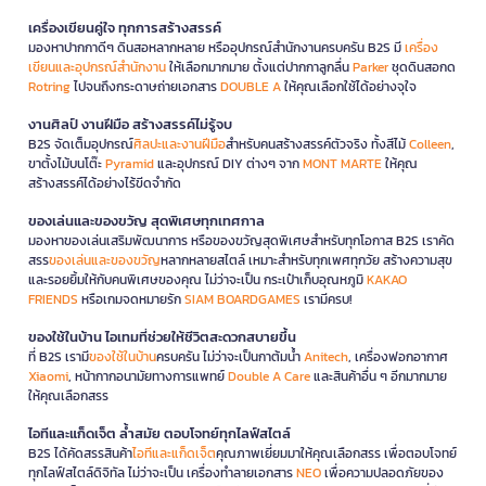
เครื่องเขียนคู่ใจ ทุกการสร้างสรรค์
มองหาปากกาดีๆ ดินสอหลากหลาย หรืออุปกรณ์สำนักงานครบครัน B2S มี
เครื่อง
เขียนและอุปกรณ์สำนักงาน
ให้เลือกมากมาย ตั้งแต่ปากกาลูกลื่น
Parker
ชุดดินสอกด
Rotring
ไปจนถึงกระดาษถ่ายเอกสาร
DOUBLE A
ให้คุณเลือกใช้ได้อย่างจุใจ
งานศิลป์ งานฝีมือ สร้างสรรค์ไม่รู้จบ
B2S จัดเต็มอุปกรณ์
ศิลปะและงานฝีมือ
สำหรับคนสร้างสรรค์ตัวจริง ทั้งสีไม้
Colleen
,
ขาตั้งไม้บนโต๊ะ
Pyramid
และอุปกรณ์ DIY ต่างๆ จาก
MONT MARTE
ให้คุณ
สร้างสรรค์ได้อย่างไร้ขีดจำกัด
ของเล่นและของขวัญ สุดพิเศษทุกเทศกาล
มองหาของเล่นเสริมพัฒนาการ หรือของขวัญสุดพิเศษสำหรับทุกโอกาส B2S เราคัด
สรร
ของเล่นและของขวัญ
หลากหลายสไตล์ เหมาะสำหรับทุกเพศทุกวัย สร้างความสุข
และรอยยิ้มให้กับคนพิเศษของคุณ ไม่ว่าจะเป็น กระเป๋าเก็บอุณหภูมิ
KAKAO
FRIENDS
หรือเกมจดหมายรัก
SIAM BOARDGAMES
เรามีครบ!
ของใช้ในบ้าน ไอเทมที่ช่วยให้ชีวิตสะดวกสบายขึ้น
ที่ B2S เรามี
ของใช้ในบ้าน
ครบครัน ไม่ว่าจะเป็นกาต้มน้ำ
Anitech
, เครื่องฟอกอากาศ
Xiaomi
, หน้ากากอนามัยทางการแพทย์
Double A Care
และสินค้าอื่น ๆ อีกมากมาย
ให้คุณเลือกสรร
ไอทีและแก็ดเจ็ต ล้ำสมัย ตอบโจทย์ทุกไลฟ์สไตล์
B2S ได้คัดสรรสินค้า
ไอทีและแก็ดเจ็ต
คุณภาพเยี่ยมมาให้คุณเลือกสรร เพื่อตอบโจทย์
ทุกไลฟ์สไตล์ดิจิทัล ไม่ว่าจะเป็น เครื่องทำลายเอกสาร
NEO
เพื่อความปลอดภัยของ