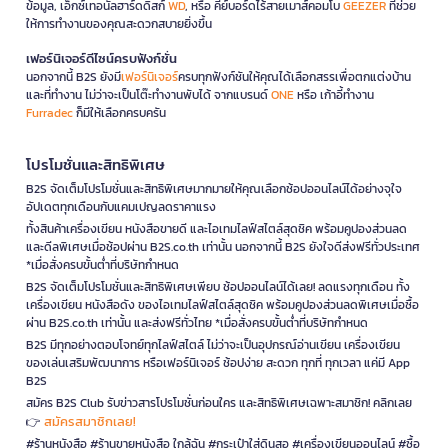
ข้อมูล, เอ็กซ์เทอนัลฮาร์ดดิสก์
WD
, หรือ คีย์บอร์ดไร้สายเมาส์คอมโบ
GEEZER
ที่ช่วย
ให้การทำงานของคุณสะดวกสบายยิ่งขึ้น
เฟอร์นิเจอร์ดีไซน์ครบฟังก์ชั่น
นอกจากนี้ B2S ยังมี
เฟอร์นิเจอร์
ครบทุกฟังก์ชันให้คุณได้เลือกสรรเพื่อตกแต่งบ้าน
และที่ทำงาน ไม่ว่าจะเป็นโต๊ะทำงานพับได้ จากแบรนด์
ONE
หรือ เก้าอี้ทำงาน
Furradec
ก็มีให้เลือกครบครัน
โปรโมชั่นและสิทธิพิเศษ
B2S จัดเต็มโปรโมชั่นและสิทธิพิเศษมากมายให้คุณเลือกช้อปออนไลน์ได้อย่างจุใจ
อัปเดตทุกเดือนกับแคมเปญลดราคาแรง
ทั้งสินค้าเครื่องเขียน หนังสือขายดี และไอเทมไลฟ์สไตล์สุดชิค พร้อมคูปองส่วนลด
และดีลพิเศษเมื่อช้อปผ่าน B2S.co.th เท่านั้น นอกจากนี้ B2S ยังใจดีส่งฟรีทั่วประเทศ
*เมื่อสั่งครบขั้นต่ำที่บริษัทกำหนด
B2S จัดเต็มโปรโมชั่นและสิทธิพิเศษเพียบ ช้อปออนไลน์ได้เลย! ลดแรงทุกเดือน ทั้ง
เครื่องเขียน หนังสือดัง ของไอเทมไลฟ์สไตล์สุดชิค พร้อมคูปองส่วนลดพิเศษเมื่อซื้อ
ผ่าน B2S.co.th เท่านั้น และส่งฟรีทั่วไทย *เมื่อสั่งครบขั้นต่ำที่บริษัทกำหนด
B2S มีทุกอย่างตอบโจทย์ทุกไลฟ์สไตล์ ไม่ว่าจะเป็นอุปกรณ์อ่านเขียน เครื่องเขียน
ของเล่นเสริมพัฒนาการ หรือเฟอร์นิเจอร์ ช้อปง่าย สะดวก ทุกที่ ทุกเวลา แค่มี App
B2S
สมัคร B2S Club รับข่าวสารโปรโมชั่นก่อนใคร และสิทธิพิเศษเฉพาะสมาชิก! คลิกเลย
สมัครสมาชิกเลย!
👉
#ร้านหนังสือ #ร้านขายหนังสือ ใกล้ฉัน #กระเป๋าใส่ดินสอ #เครื่องเขียนออนไลน์ #ซื้อ