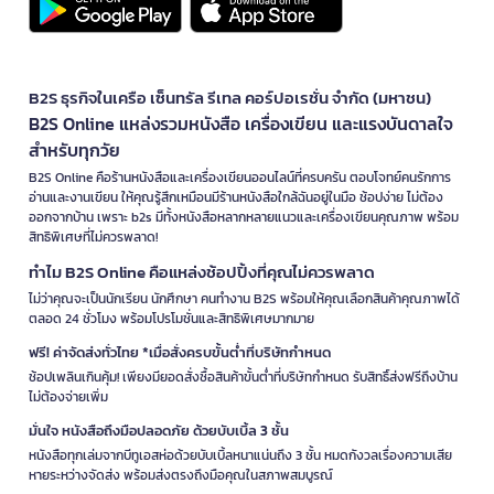
B2S ธุรกิจในเครือ เซ็นทรัล รีเทล คอร์ปอเรชั่น จำกัด (มหาชน)
B2S Online แหล่งรวมหนังสือ เครื่องเขียน และแรงบันดาลใจ
สำหรับทุกวัย
B2S Online คือร้านหนังสือและเครื่องเขียนออนไลน์ที่ครบครัน ตอบโจทย์คนรักการ
อ่านและงานเขียน ให้คุณรู้สึกเหมือนมีร้านหนังสือใกล้ฉันอยู่ในมือ ช้อปง่าย ไม่ต้อง
ออกจากบ้าน เพราะ b2s มีทั้งหนังสือหลากหลายแนวและเครื่องเขียนคุณภาพ พร้อม
สิทธิพิเศษที่ไม่ควรพลาด!
ทำไม B2S Online คือแหล่งช้อปปิ้งที่คุณไม่ควรพลาด
ไม่ว่าคุณจะเป็นนักเรียน นักศึกษา คนทำงาน B2S พร้อมให้คุณเลือกสินค้าคุณภาพได้
ตลอด 24 ชั่วโมง พร้อมโปรโมชั่นและสิทธิพิเศษมากมาย
ฟรี! ค่าจัดส่งทั่วไทย *เมื่อสั่งครบขั้นต่ำที่บริษัทกำหนด
ช้อปเพลินเกินคุ้ม! เพียงมียอดสั่งซื้อสินค้าขั้นต่ำที่บริษัทกำหนด รับสิทธิ์ส่งฟรีถึงบ้าน
ไม่ต้องจ่ายเพิ่ม
มั่นใจ หนังสือถึงมือปลอดภัย ด้วยบับเบิ้ล 3 ชั้น
หนังสือทุกเล่มจากบีทูเอสห่อด้วยบับเบิ้ลหนาแน่นถึง 3 ชั้น หมดกังวลเรื่องความเสีย
หายระหว่างจัดส่ง พร้อมส่งตรงถึงมือคุณในสภาพสมบูรณ์