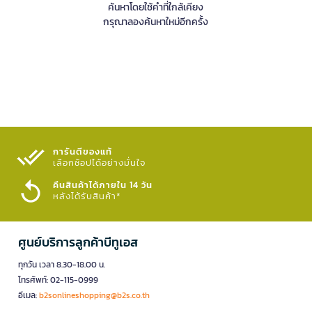
ค้นหาโดยใช้คำที่ใกล้เคียง
กรุณาลองค้นหาใหม่อีกครั้ง
การันตีของแท้
เลือกช้อปได้อย่างมั่นใจ​
คืนสินค้าได้ภายใน 14 วัน
หลังได้รับสินค้า*
ศูนย์บริการลูกค้าบีทูเอส
ทุกวัน เวลา 8.30-18.00 น.
โทรศัพท์: 02-115-0999
อีเมล:
b2sonlineshopping@b2s.co.th