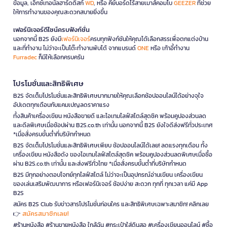
ข้อมูล, เอ็กซ์เทอนัลฮาร์ดดิสก์
WD
, หรือ คีย์บอร์ดไร้สายเมาส์คอมโบ
GEEZER
ที่ช่วย
ให้การทำงานของคุณสะดวกสบายยิ่งขึ้น
เฟอร์นิเจอร์ดีไซน์ครบฟังก์ชั่น
นอกจากนี้ B2S ยังมี
เฟอร์นิเจอร์
ครบทุกฟังก์ชันให้คุณได้เลือกสรรเพื่อตกแต่งบ้าน
และที่ทำงาน ไม่ว่าจะเป็นโต๊ะทำงานพับได้ จากแบรนด์
ONE
หรือ เก้าอี้ทำงาน
Furradec
ก็มีให้เลือกครบครัน
โปรโมชั่นและสิทธิพิเศษ
B2S จัดเต็มโปรโมชั่นและสิทธิพิเศษมากมายให้คุณเลือกช้อปออนไลน์ได้อย่างจุใจ
อัปเดตทุกเดือนกับแคมเปญลดราคาแรง
ทั้งสินค้าเครื่องเขียน หนังสือขายดี และไอเทมไลฟ์สไตล์สุดชิค พร้อมคูปองส่วนลด
และดีลพิเศษเมื่อช้อปผ่าน B2S.co.th เท่านั้น นอกจากนี้ B2S ยังใจดีส่งฟรีทั่วประเทศ
*เมื่อสั่งครบขั้นต่ำที่บริษัทกำหนด
B2S จัดเต็มโปรโมชั่นและสิทธิพิเศษเพียบ ช้อปออนไลน์ได้เลย! ลดแรงทุกเดือน ทั้ง
เครื่องเขียน หนังสือดัง ของไอเทมไลฟ์สไตล์สุดชิค พร้อมคูปองส่วนลดพิเศษเมื่อซื้อ
ผ่าน B2S.co.th เท่านั้น และส่งฟรีทั่วไทย *เมื่อสั่งครบขั้นต่ำที่บริษัทกำหนด
B2S มีทุกอย่างตอบโจทย์ทุกไลฟ์สไตล์ ไม่ว่าจะเป็นอุปกรณ์อ่านเขียน เครื่องเขียน
ของเล่นเสริมพัฒนาการ หรือเฟอร์นิเจอร์ ช้อปง่าย สะดวก ทุกที่ ทุกเวลา แค่มี App
B2S
สมัคร B2S Club รับข่าวสารโปรโมชั่นก่อนใคร และสิทธิพิเศษเฉพาะสมาชิก! คลิกเลย
สมัครสมาชิกเลย!
👉
#ร้านหนังสือ #ร้านขายหนังสือ ใกล้ฉัน #กระเป๋าใส่ดินสอ #เครื่องเขียนออนไลน์ #ซื้อ