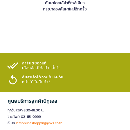
ค้นหาโดยใช้คำที่ใกล้เคียง
กรุณาลองค้นหาใหม่อีกครั้ง
การันตีของแท้
เลือกช้อปได้อย่างมั่นใจ​
คืนสินค้าได้ภายใน 14 วัน
หลังได้รับสินค้า*
ศูนย์บริการลูกค้าบีทูเอส
ทุกวัน เวลา 8.30-18.00 น.
โทรศัพท์: 02-115-0999
อีเมล:
b2sonlineshopping@b2s.co.th