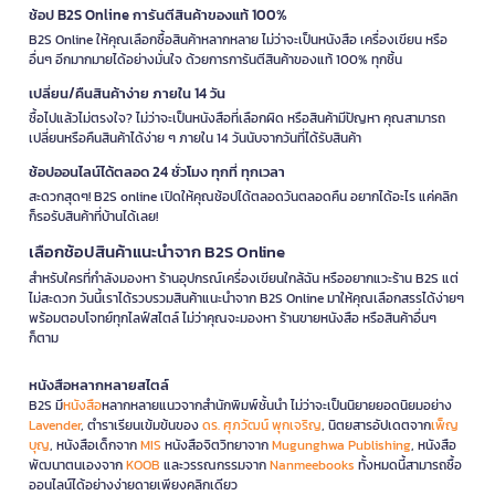
ช้อป B2S Online การันตีสินค้าของแท้ 100%
B2S Online ให้คุณเลือกซื้อสินค้าหลากหลาย ไม่ว่าจะเป็นหนังสือ เครื่องเขียน หรือ
อื่นๆ อีกมากมายได้อย่างมั่นใจ ด้วยการการันตีสินค้าของแท้ 100% ทุกชิ้น
เปลี่ยน/คืนสินค้าง่าย ภายใน 14 วัน
ซื้อไปแล้วไม่ตรงใจ? ไม่ว่าจะเป็นหนังสือที่เลือกผิด หรือสินค้ามีปัญหา คุณสามารถ
เปลี่ยนหรือคืนสินค้าได้ง่าย ๆ ภายใน 14 วันนับจากวันที่ได้รับสินค้า
ช้อปออนไลน์ได้ตลอด 24 ชั่วโมง ทุกที่ ทุกเวลา
สะดวกสุดๆ! B2S online เปิดให้คุณช้อปได้ตลอดวันตลอดคืน อยากได้อะไร แค่คลิก
ก็รอรับสินค้าที่บ้านได้เลย!
เลือกช้อปสินค้าแนะนำจาก B2S Online
สำหรับใครที่กำลังมองหา ร้านอุปกรณ์เครื่องเขียนใกล้ฉัน หรืออยากแวะร้าน B2S แต่
ไม่สะดวก วันนี้เราได้รวบรวมสินค้าแนะนำจาก B2S Online มาให้คุณเลือกสรรได้ง่ายๆ
พร้อมตอบโจทย์ทุกไลฟ์สไตล์ ไม่ว่าคุณจะมองหา ร้านขายหนังสือ หรือสินค้าอื่นๆ
ก็ตาม
หนังสือหลากหลายสไตล์
B2S มี
หนังสือ
หลากหลายแนวจากสำนักพิมพ์ชั้นนำ ไม่ว่าจะเป็นนิยายยอดนิยมอย่าง
Lavender
, ตำราเรียนเข้มข้นของ
ดร. ศุภวัฒน์ พุกเจริญ
, นิตยสารอัปเดตจาก
เพ็ญ
บุญ
, หนังสือเด็กจาก
MIS
หนังสือจิตวิทยาจาก
Mugunghwa Publishing
, หนังสือ
พัฒนาตนเองจาก
KOOB
และวรรณกรรมจาก
Nanmeebooks
ทั้งหมดนี้สามารถซื้อ
ออนไลน์ได้อย่างง่ายดายเพียงคลิกเดียว