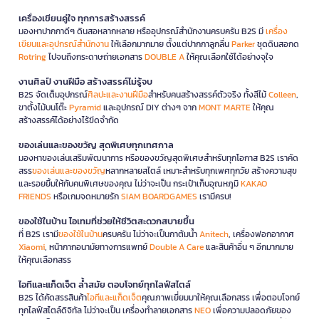
เครื่องเขียนคู่ใจ ทุกการสร้างสรรค์
มองหาปากกาดีๆ ดินสอหลากหลาย หรืออุปกรณ์สำนักงานครบครัน B2S มี
เครื่อง
เขียนและอุปกรณ์สำนักงาน
ให้เลือกมากมาย ตั้งแต่ปากกาลูกลื่น
Parker
ชุดดินสอกด
Rotring
ไปจนถึงกระดาษถ่ายเอกสาร
DOUBLE A
ให้คุณเลือกใช้ได้อย่างจุใจ
งานศิลป์ งานฝีมือ สร้างสรรค์ไม่รู้จบ
B2S จัดเต็มอุปกรณ์
ศิลปะและงานฝีมือ
สำหรับคนสร้างสรรค์ตัวจริง ทั้งสีไม้
Colleen
,
ขาตั้งไม้บนโต๊ะ
Pyramid
และอุปกรณ์ DIY ต่างๆ จาก
MONT MARTE
ให้คุณ
สร้างสรรค์ได้อย่างไร้ขีดจำกัด
ของเล่นและของขวัญ สุดพิเศษทุกเทศกาล
มองหาของเล่นเสริมพัฒนาการ หรือของขวัญสุดพิเศษสำหรับทุกโอกาส B2S เราคัด
สรร
ของเล่นและของขวัญ
หลากหลายสไตล์ เหมาะสำหรับทุกเพศทุกวัย สร้างความสุข
และรอยยิ้มให้กับคนพิเศษของคุณ ไม่ว่าจะเป็น กระเป๋าเก็บอุณหภูมิ
KAKAO
FRIENDS
หรือเกมจดหมายรัก
SIAM BOARDGAMES
เรามีครบ!
ของใช้ในบ้าน ไอเทมที่ช่วยให้ชีวิตสะดวกสบายขึ้น
ที่ B2S เรามี
ของใช้ในบ้าน
ครบครัน ไม่ว่าจะเป็นกาต้มน้ำ
Anitech
, เครื่องฟอกอากาศ
Xiaomi
, หน้ากากอนามัยทางการแพทย์
Double A Care
และสินค้าอื่น ๆ อีกมากมาย
ให้คุณเลือกสรร
ไอทีและแก็ดเจ็ต ล้ำสมัย ตอบโจทย์ทุกไลฟ์สไตล์
B2S ได้คัดสรรสินค้า
ไอทีและแก็ดเจ็ต
คุณภาพเยี่ยมมาให้คุณเลือกสรร เพื่อตอบโจทย์
ทุกไลฟ์สไตล์ดิจิทัล ไม่ว่าจะเป็น เครื่องทำลายเอกสาร
NEO
เพื่อความปลอดภัยของ