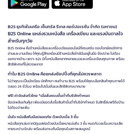
B2S ธุรกิจในเครือ เซ็นทรัล รีเทล คอร์ปอเรชั่น จำกัด (มหาชน)
B2S Online แหล่งรวมหนังสือ เครื่องเขียน และแรงบันดาลใจ
สำหรับทุกวัย
B2S Online คือร้านหนังสือและเครื่องเขียนออนไลน์ที่ครบครัน ตอบโจทย์คนรักการ
อ่านและงานเขียน ให้คุณรู้สึกเหมือนมีร้านหนังสือใกล้ฉันอยู่ในมือ ช้อปง่าย ไม่ต้อง
ออกจากบ้าน เพราะ b2s มีทั้งหนังสือหลากหลายแนวและเครื่องเขียนคุณภาพ พร้อม
สิทธิพิเศษที่ไม่ควรพลาด!
ทำไม B2S Online คือแหล่งช้อปปิ้งที่คุณไม่ควรพลาด
ไม่ว่าคุณจะเป็นนักเรียน นักศึกษา คนทำงาน B2S พร้อมให้คุณเลือกสินค้าคุณภาพได้
ตลอด 24 ชั่วโมง พร้อมโปรโมชั่นและสิทธิพิเศษมากมาย
ฟรี! ค่าจัดส่งทั่วไทย *เมื่อสั่งครบขั้นต่ำที่บริษัทกำหนด
ช้อปเพลินเกินคุ้ม! เพียงมียอดสั่งซื้อสินค้าขั้นต่ำที่บริษัทกำหนด รับสิทธิ์ส่งฟรีถึงบ้าน
ไม่ต้องจ่ายเพิ่ม
มั่นใจ หนังสือถึงมือปลอดภัย ด้วยบับเบิ้ล 3 ชั้น
หนังสือทุกเล่มจากบีทูเอสห่อด้วยบับเบิ้ลหนาแน่นถึง 3 ชั้น หมดกังวลเรื่องความเสีย
หายระหว่างจัดส่ง พร้อมส่งตรงถึงมือคุณในสภาพสมบูรณ์