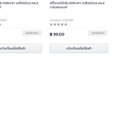
เส้น 5MM.x9Y (แพ็ค5ม้วน) คละส
สติ๊กเกอร์ตีเส้น 5MM.x9Y (แพ็ค6ม้วน) คละส
์
อาร์มสตรองค์
001467
รหัสสินค้า 3001465
หมดชั่วคราว
฿ 99.00
หมดชั่วคราว
แจ้งเตือนเมื่อมีสินค้า
แจ้งเตือนเมื่อมีสินค้า