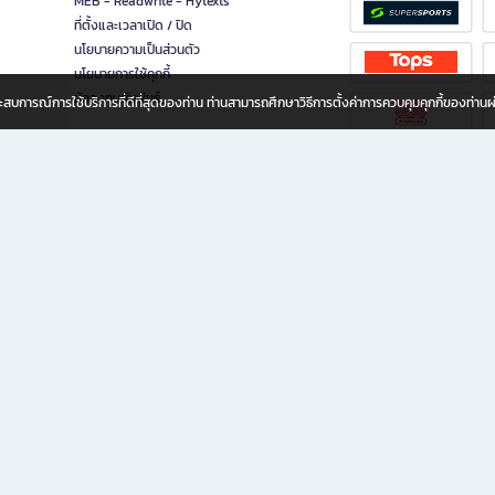
MEB - Readwrite - Hytexts
ที่ตั้งและเวลาเปิด / ปิด
นโยบายความเป็นส่วนตัว
นโยบายการใช้คุกกี้
นักลงทุนสัมพันธ์
อประสบการณ์การใช้บริการที่ดีที่สุดของท่าน ท่านสามารถศึกษาวิธีการตั้งค่าการควบคุมคุกกี้ของท่าน
ทุกวัย
ขียน ให้คุณรู้สึกเหมือนมีร้านหนังสือใกล้ฉันอยู่ในมือ ช้อปง่าย ไม่ต้องออกจากบ้าน เพราะ b2
 ชั่วโมง พร้อมโปรโมชั่นและสิทธิพิเศษมากมาย