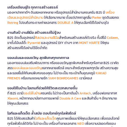
เครื่องเขียนคู่ใจ ทุกการสร้างสรรค์
มองหาปากกาดีๆ ดินสอหลากหลาย หรืออุปกรณ์สำนักงานครบครัน B2S มี
เครื่อง
เขียนและอุปกรณ์สำนักงาน
ให้เลือกมากมาย ตั้งแต่ปากกาลูกลื่น
Parker
ชุดดินสอกด
Rotring
ไปจนถึงกระดาษถ่ายเอกสาร
DOUBLE A
ให้คุณเลือกใช้ได้อย่างจุใจ
งานศิลป์ งานฝีมือ สร้างสรรค์ไม่รู้จบ
B2S จัดเต็มอุปกรณ์
ศิลปะและงานฝีมือ
สำหรับคนสร้างสรรค์ตัวจริง ทั้งสีไม้
Colleen
,
ขาตั้งไม้บนโต๊ะ
Pyramid
และอุปกรณ์ DIY ต่างๆ จาก
MONT MARTE
ให้คุณ
สร้างสรรค์ได้อย่างไร้ขีดจำกัด
ของเล่นและของขวัญ สุดพิเศษทุกเทศกาล
มองหาของเล่นเสริมพัฒนาการ หรือของขวัญสุดพิเศษสำหรับทุกโอกาส B2S เราคัด
สรร
ของเล่นและของขวัญ
หลากหลายสไตล์ เหมาะสำหรับทุกเพศทุกวัย สร้างความสุข
และรอยยิ้มให้กับคนพิเศษของคุณ ไม่ว่าจะเป็น กระเป๋าเก็บอุณหภูมิ
KAKAO
FRIENDS
หรือเกมจดหมายรัก
SIAM BOARDGAMES
เรามีครบ!
ของใช้ในบ้าน ไอเทมที่ช่วยให้ชีวิตสะดวกสบายขึ้น
ที่ B2S เรามี
ของใช้ในบ้าน
ครบครัน ไม่ว่าจะเป็นกาต้มน้ำ
Anitech
, เครื่องฟอกอากาศ
Xiaomi
, หน้ากากอนามัยทางการแพทย์
Double A Care
และสินค้าอื่น ๆ อีกมากมาย
ให้คุณเลือกสรร
ไอทีและแก็ดเจ็ต ล้ำสมัย ตอบโจทย์ทุกไลฟ์สไตล์
B2S ได้คัดสรรสินค้า
ไอทีและแก็ดเจ็ต
คุณภาพเยี่ยมมาให้คุณเลือกสรร เพื่อตอบโจทย์
ทุกไลฟ์สไตล์ดิจิทัล ไม่ว่าจะเป็น เครื่องทำลายเอกสาร
NEO
เพื่อความปลอดภัยของ