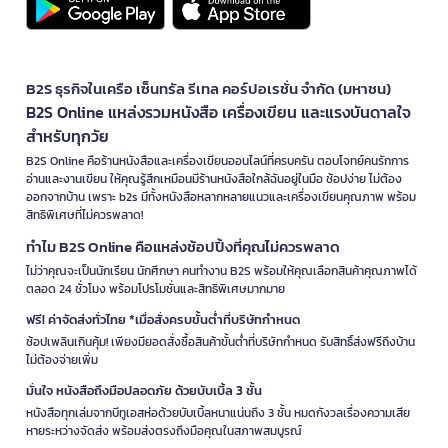
B2S ธุรกิจในเครือ เซ็นทรัล รีเทล คอร์ปอเรชั่น จำกัด (มหาชน)
B2S Online แหล่งรวมหนังสือ เครื่องเขียน และแรงบันดาลใจ
สำหรับทุกวัย
B2S Online คือร้านหนังสือและเครื่องเขียนออนไลน์ที่ครบครัน ตอบโจทย์คนรักการ
อ่านและงานเขียน ให้คุณรู้สึกเหมือนมีร้านหนังสือใกล้ฉันอยู่ในมือ ช้อปง่าย ไม่ต้อง
ออกจากบ้าน เพราะ b2s มีทั้งหนังสือหลากหลายแนวและเครื่องเขียนคุณภาพ พร้อม
สิทธิพิเศษที่ไม่ควรพลาด!
ทำไม B2S Online คือแหล่งช้อปปิ้งที่คุณไม่ควรพลาด
ไม่ว่าคุณจะเป็นนักเรียน นักศึกษา คนทำงาน B2S พร้อมให้คุณเลือกสินค้าคุณภาพได้
ตลอด 24 ชั่วโมง พร้อมโปรโมชั่นและสิทธิพิเศษมากมาย
ฟรี! ค่าจัดส่งทั่วไทย *เมื่อสั่งครบขั้นต่ำที่บริษัทกำหนด
ช้อปเพลินเกินคุ้ม! เพียงมียอดสั่งซื้อสินค้าขั้นต่ำที่บริษัทกำหนด รับสิทธิ์ส่งฟรีถึงบ้าน
ไม่ต้องจ่ายเพิ่ม
มั่นใจ หนังสือถึงมือปลอดภัย ด้วยบับเบิ้ล 3 ชั้น
หนังสือทุกเล่มจากบีทูเอสห่อด้วยบับเบิ้ลหนาแน่นถึง 3 ชั้น หมดกังวลเรื่องความเสีย
หายระหว่างจัดส่ง พร้อมส่งตรงถึงมือคุณในสภาพสมบูรณ์