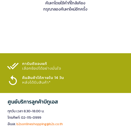
ค้นหาโดยใช้คำที่ใกล้เคียง
กรุณาลองค้นหาใหม่อีกครั้ง
การันตีของแท้
เลือกช้อปได้อย่างมั่นใจ​
คืนสินค้าได้ภายใน 14 วัน
หลังได้รับสินค้า*
ศูนย์บริการลูกค้าบีทูเอส
ทุกวัน เวลา 8.30-18.00 น.
โทรศัพท์: 02-115-0999
อีเมล:
b2sonlineshopping@b2s.co.th