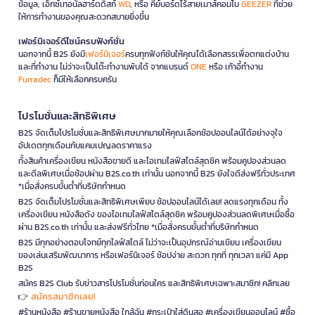
ข้อมูล, เอ็กซ์เทอนัลฮาร์ดดิสก์
WD
, หรือ คีย์บอร์ดไร้สายเมาส์คอมโบ
GEEZER
ที่ช่วย
ให้การทำงานของคุณสะดวกสบายยิ่งขึ้น
เฟอร์นิเจอร์ดีไซน์ครบฟังก์ชั่น
นอกจากนี้ B2S ยังมี
เฟอร์นิเจอร์
ครบทุกฟังก์ชันให้คุณได้เลือกสรรเพื่อตกแต่งบ้าน
และที่ทำงาน ไม่ว่าจะเป็นโต๊ะทำงานพับได้ จากแบรนด์
ONE
หรือ เก้าอี้ทำงาน
Furradec
ก็มีให้เลือกครบครัน
โปรโมชั่นและสิทธิพิเศษ
B2S จัดเต็มโปรโมชั่นและสิทธิพิเศษมากมายให้คุณเลือกช้อปออนไลน์ได้อย่างจุใจ
อัปเดตทุกเดือนกับแคมเปญลดราคาแรง
ทั้งสินค้าเครื่องเขียน หนังสือขายดี และไอเทมไลฟ์สไตล์สุดชิค พร้อมคูปองส่วนลด
และดีลพิเศษเมื่อช้อปผ่าน B2S.co.th เท่านั้น นอกจากนี้ B2S ยังใจดีส่งฟรีทั่วประเทศ
*เมื่อสั่งครบขั้นต่ำที่บริษัทกำหนด
B2S จัดเต็มโปรโมชั่นและสิทธิพิเศษเพียบ ช้อปออนไลน์ได้เลย! ลดแรงทุกเดือน ทั้ง
เครื่องเขียน หนังสือดัง ของไอเทมไลฟ์สไตล์สุดชิค พร้อมคูปองส่วนลดพิเศษเมื่อซื้อ
ผ่าน B2S.co.th เท่านั้น และส่งฟรีทั่วไทย *เมื่อสั่งครบขั้นต่ำที่บริษัทกำหนด
B2S มีทุกอย่างตอบโจทย์ทุกไลฟ์สไตล์ ไม่ว่าจะเป็นอุปกรณ์อ่านเขียน เครื่องเขียน
ของเล่นเสริมพัฒนาการ หรือเฟอร์นิเจอร์ ช้อปง่าย สะดวก ทุกที่ ทุกเวลา แค่มี App
B2S
สมัคร B2S Club รับข่าวสารโปรโมชั่นก่อนใคร และสิทธิพิเศษเฉพาะสมาชิก! คลิกเลย
สมัครสมาชิกเลย!
👉
#ร้านหนังสือ #ร้านขายหนังสือ ใกล้ฉัน #กระเป๋าใส่ดินสอ #เครื่องเขียนออนไลน์ #ซื้อ