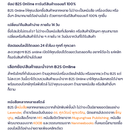
ช้อป B2S Online การันตีสินค้าของแท้ 100%
B2S Online ให้คุณเลือกซื้อสินค้าหลากหลาย ไม่ว่าจะเป็นหนังสือ เครื่องเขียน หรือ
อื่นๆ อีกมากมายได้อย่างมั่นใจ ด้วยการการันตีสินค้าของแท้ 100% ทุกชิ้น
เปลี่ยน/คืนสินค้าง่าย ภายใน 14 วัน
ซื้อไปแล้วไม่ตรงใจ? ไม่ว่าจะเป็นหนังสือที่เลือกผิด หรือสินค้ามีปัญหา คุณสามารถ
เปลี่ยนหรือคืนสินค้าได้ง่าย ๆ ภายใน 14 วันนับจากวันที่ได้รับสินค้า
ช้อปออนไลน์ได้ตลอด 24 ชั่วโมง ทุกที่ ทุกเวลา
สะดวกสุดๆ! B2S online เปิดให้คุณช้อปได้ตลอดวันตลอดคืน อยากได้อะไร แค่คลิก
ก็รอรับสินค้าที่บ้านได้เลย!
เลือกช้อปสินค้าแนะนำจาก B2S Online
สำหรับใครที่กำลังมองหา ร้านอุปกรณ์เครื่องเขียนใกล้ฉัน หรืออยากแวะร้าน B2S แต่
ไม่สะดวก วันนี้เราได้รวบรวมสินค้าแนะนำจาก B2S Online มาให้คุณเลือกสรรได้ง่ายๆ
พร้อมตอบโจทย์ทุกไลฟ์สไตล์ ไม่ว่าคุณจะมองหา ร้านขายหนังสือ หรือสินค้าอื่นๆ
ก็ตาม
หนังสือหลากหลายสไตล์
B2S มี
หนังสือ
หลากหลายแนวจากสำนักพิมพ์ชั้นนำ ไม่ว่าจะเป็นนิยายยอดนิยมอย่าง
Lavender
, ตำราเรียนเข้มข้นของ
ดร. ศุภวัฒน์ พุกเจริญ
, นิตยสารอัปเดตจาก
เพ็ญ
บุญ
, หนังสือเด็กจาก
MIS
หนังสือจิตวิทยาจาก
Mugunghwa Publishing
, หนังสือ
พัฒนาตนเองจาก
KOOB
และวรรณกรรมจาก
Nanmeebooks
ทั้งหมดนี้สามารถซื้อ
ออนไลน์ได้อย่างง่ายดายเพียงคลิกเดียว