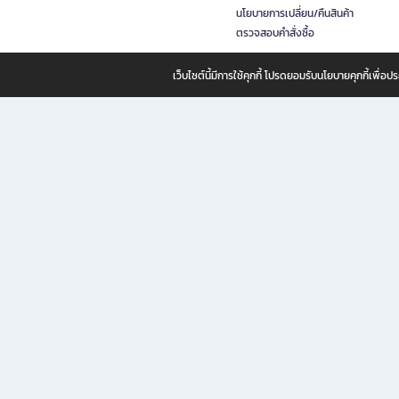
นโยบายการเปลี่ยน/คืนสินค้า
ตรวจสอบคำสั่งซื้อ
เว็บไซต์นี้มีการใช้คุกกี้ โปรดยอมรับนโยบายคุกกี้เพื่
B2S ธุรกิจในเครือ เซ็นทรัล รีเทล คอร์ปอเรชั่น จำกัด (มหาชน)
B2S Online แหล่งรวมหนังสือ เครื่องเขียน และแรงบันดาลใจสำหรับ
B2S Online คือร้านหนังสือและเครื่องเขียนออนไลน์ที่ครบครัน ตอบโจทย์คนรักการอ่านและงานเ
ทำไม B2S Online คือแหล่งช้อปปิ้งที่คุณไม่ควรพลาด
ไม่ว่าคุณจะเป็นนักเรียน นักศึกษา คนทำงาน B2S พร้อมให้คุณเลือกสินค้าคุณภาพได้ตลอด 24