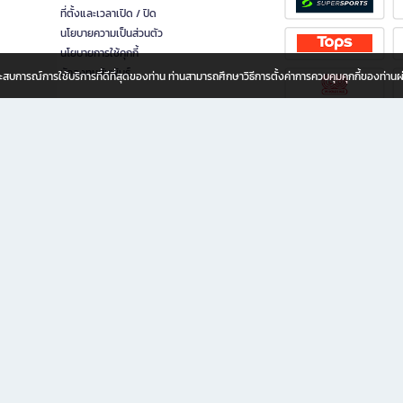
ที่ตั้งและเวลาเปิด / ปิด
นโยบายความเป็นส่วนตัว
นโยบายการใช้คุกกี้
นักลงทุนสัมพันธ์
อประสบการณ์การใช้บริการที่ดีที่สุดของท่าน ท่านสามารถศึกษาวิธีการตั้งค่าการควบคุมคุกกี้ของท่าน
ทุกวัย
ขียน ให้คุณรู้สึกเหมือนมีร้านหนังสือใกล้ฉันอยู่ในมือ ช้อปง่าย ไม่ต้องออกจากบ้าน เพราะ b2
 ชั่วโมง พร้อมโปรโมชั่นและสิทธิพิเศษมากมาย