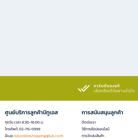
การันตีของแท้
เลือกช้อปได้อย่างมั่นใจ​
ศูนย์บริการลูกค้าบีทูเอส
การสนับสนุนลูกค้า
ทุกวัน เวลา 8.30-18.00 น.
ติดต่อเรา
โทรศัพท์: 02-115-0999
วิธีการช้อปออนไลน์
อีเมล:
b2sonlineshopping@b2s.co.th
การจัดส่งสินค้า