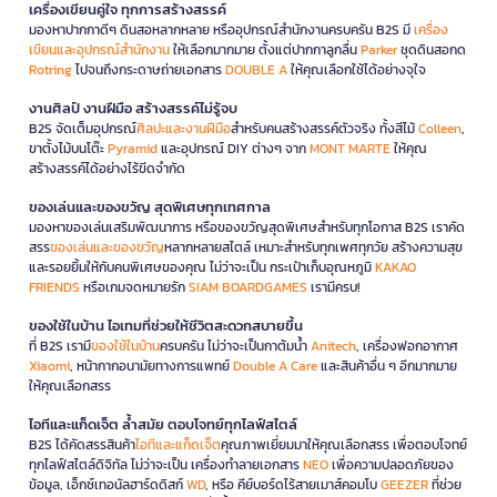
เครื่องเขียนคู่ใจ ทุกการสร้างสรรค์
มองหาปากกาดีๆ ดินสอหลากหลาย หรืออุปกรณ์สำนักงานครบครัน B2S มี
เครื่อง
เขียนและอุปกรณ์สำนักงาน
ให้เลือกมากมาย ตั้งแต่ปากกาลูกลื่น
Parker
ชุดดินสอกด
Rotring
ไปจนถึงกระดาษถ่ายเอกสาร
DOUBLE A
ให้คุณเลือกใช้ได้อย่างจุใจ
งานศิลป์ งานฝีมือ สร้างสรรค์ไม่รู้จบ
B2S จัดเต็มอุปกรณ์
ศิลปะและงานฝีมือ
สำหรับคนสร้างสรรค์ตัวจริง ทั้งสีไม้
Colleen
,
ขาตั้งไม้บนโต๊ะ
Pyramid
และอุปกรณ์ DIY ต่างๆ จาก
MONT MARTE
ให้คุณ
สร้างสรรค์ได้อย่างไร้ขีดจำกัด
ของเล่นและของขวัญ สุดพิเศษทุกเทศกาล
มองหาของเล่นเสริมพัฒนาการ หรือของขวัญสุดพิเศษสำหรับทุกโอกาส B2S เราคัด
สรร
ของเล่นและของขวัญ
หลากหลายสไตล์ เหมาะสำหรับทุกเพศทุกวัย สร้างความสุข
และรอยยิ้มให้กับคนพิเศษของคุณ ไม่ว่าจะเป็น กระเป๋าเก็บอุณหภูมิ
KAKAO
FRIENDS
หรือเกมจดหมายรัก
SIAM BOARDGAMES
เรามีครบ!
ของใช้ในบ้าน ไอเทมที่ช่วยให้ชีวิตสะดวกสบายขึ้น
ที่ B2S เรามี
ของใช้ในบ้าน
ครบครัน ไม่ว่าจะเป็นกาต้มน้ำ
Anitech
, เครื่องฟอกอากาศ
Xiaomi
, หน้ากากอนามัยทางการแพทย์
Double A Care
และสินค้าอื่น ๆ อีกมากมาย
ให้คุณเลือกสรร
ไอทีและแก็ดเจ็ต ล้ำสมัย ตอบโจทย์ทุกไลฟ์สไตล์
B2S ได้คัดสรรสินค้า
ไอทีและแก็ดเจ็ต
คุณภาพเยี่ยมมาให้คุณเลือกสรร เพื่อตอบโจทย์
ทุกไลฟ์สไตล์ดิจิทัล ไม่ว่าจะเป็น เครื่องทำลายเอกสาร
NEO
เพื่อความปลอดภัยของ
ข้อมูล, เอ็กซ์เทอนัลฮาร์ดดิสก์
WD
, หรือ คีย์บอร์ดไร้สายเมาส์คอมโบ
GEEZER
ที่ช่วย