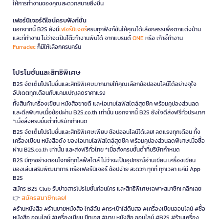
ให้การทำงานของคุณสะดวกสบายยิ่งขึ้น
เฟอร์นิเจอร์ดีไซน์ครบฟังก์ชั่น
นอกจากนี้ B2S ยังมี
เฟอร์นิเจอร์
ครบทุกฟังก์ชันให้คุณได้เลือกสรรเพื่อตกแต่งบ้าน
และที่ทำงาน ไม่ว่าจะเป็นโต๊ะทำงานพับได้ จากแบรนด์
ONE
หรือ เก้าอี้ทำงาน
Furradec
ก็มีให้เลือกครบครัน
โปรโมชั่นและสิทธิพิเศษ
B2S จัดเต็มโปรโมชั่นและสิทธิพิเศษมากมายให้คุณเลือกช้อปออนไลน์ได้อย่างจุใจ
อัปเดตทุกเดือนกับแคมเปญลดราคาแรง
ทั้งสินค้าเครื่องเขียน หนังสือขายดี และไอเทมไลฟ์สไตล์สุดชิค พร้อมคูปองส่วนลด
และดีลพิเศษเมื่อช้อปผ่าน B2S.co.th เท่านั้น นอกจากนี้ B2S ยังใจดีส่งฟรีทั่วประเทศ
*เมื่อสั่งครบขั้นต่ำที่บริษัทกำหนด
B2S จัดเต็มโปรโมชั่นและสิทธิพิเศษเพียบ ช้อปออนไลน์ได้เลย! ลดแรงทุกเดือน ทั้ง
เครื่องเขียน หนังสือดัง ของไอเทมไลฟ์สไตล์สุดชิค พร้อมคูปองส่วนลดพิเศษเมื่อซื้อ
ผ่าน B2S.co.th เท่านั้น และส่งฟรีทั่วไทย *เมื่อสั่งครบขั้นต่ำที่บริษัทกำหนด
B2S มีทุกอย่างตอบโจทย์ทุกไลฟ์สไตล์ ไม่ว่าจะเป็นอุปกรณ์อ่านเขียน เครื่องเขียน
ของเล่นเสริมพัฒนาการ หรือเฟอร์นิเจอร์ ช้อปง่าย สะดวก ทุกที่ ทุกเวลา แค่มี App
B2S
สมัคร B2S Club รับข่าวสารโปรโมชั่นก่อนใคร และสิทธิพิเศษเฉพาะสมาชิก! คลิกเลย
สมัครสมาชิกเลย!
👉
#ร้านหนังสือ #ร้านขายหนังสือ ใกล้ฉัน #กระเป๋าใส่ดินสอ #เครื่องเขียนออนไลน์ #ซื้อ
หนังสือ ออนไลน์ #เครื่องเขียน บีทูเอส #ขาย หนังสือ ออนไลน์ #B2S #ร้านเครื่อง