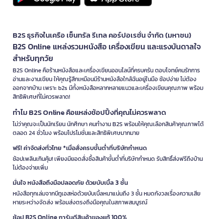
B2S ธุรกิจในเครือ เซ็นทรัล รีเทล คอร์ปอเรชั่น จำกัด (มหาชน)
B2S Online แหล่งรวมหนังสือ เครื่องเขียน และแรงบันดาลใจ
สำหรับทุกวัย
B2S Online คือร้านหนังสือและเครื่องเขียนออนไลน์ที่ครบครัน ตอบโจทย์คนรักการ
อ่านและงานเขียน ให้คุณรู้สึกเหมือนมีร้านหนังสือใกล้ฉันอยู่ในมือ ช้อปง่าย ไม่ต้อง
ออกจากบ้าน เพราะ b2s มีทั้งหนังสือหลากหลายแนวและเครื่องเขียนคุณภาพ พร้อม
สิทธิพิเศษที่ไม่ควรพลาด!
ทำไม B2S Online คือแหล่งช้อปปิ้งที่คุณไม่ควรพลาด
ไม่ว่าคุณจะเป็นนักเรียน นักศึกษา คนทำงาน B2S พร้อมให้คุณเลือกสินค้าคุณภาพได้
ตลอด 24 ชั่วโมง พร้อมโปรโมชั่นและสิทธิพิเศษมากมาย
ฟรี! ค่าจัดส่งทั่วไทย *เมื่อสั่งครบขั้นต่ำที่บริษัทกำหนด
ช้อปเพลินเกินคุ้ม! เพียงมียอดสั่งซื้อสินค้าขั้นต่ำที่บริษัทกำหนด รับสิทธิ์ส่งฟรีถึงบ้าน
ไม่ต้องจ่ายเพิ่ม
มั่นใจ หนังสือถึงมือปลอดภัย ด้วยบับเบิ้ล 3 ชั้น
หนังสือทุกเล่มจากบีทูเอสห่อด้วยบับเบิ้ลหนาแน่นถึง 3 ชั้น หมดกังวลเรื่องความเสีย
หายระหว่างจัดส่ง พร้อมส่งตรงถึงมือคุณในสภาพสมบูรณ์
ช้อป B2S Online การันตีสินค้าของแท้ 100%