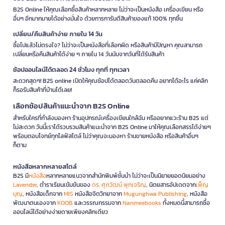
B2S Online ให้คุณเลือกซื้อสินค้าหลากหลาย ไม่ว่าจะเป็นหนังสือ เครื่องเขียน หรือ
อื่นๆ อีกมากมายได้อย่างมั่นใจ ด้วยการการันตีสินค้าของแท้ 100% ทุกชิ้น
เปลี่ยน/คืนสินค้าง่าย ภายใน 14 วัน
ซื้อไปแล้วไม่ตรงใจ? ไม่ว่าจะเป็นหนังสือที่เลือกผิด หรือสินค้ามีปัญหา คุณสามารถ
เปลี่ยนหรือคืนสินค้าได้ง่าย ๆ ภายใน 14 วันนับจากวันที่ได้รับสินค้า
ช้อปออนไลน์ได้ตลอด 24 ชั่วโมง ทุกที่ ทุกเวลา
สะดวกสุดๆ! B2S online เปิดให้คุณช้อปได้ตลอดวันตลอดคืน อยากได้อะไร แค่คลิก
ก็รอรับสินค้าที่บ้านได้เลย!
เลือกช้อปสินค้าแนะนำจาก B2S Online
สำหรับใครที่กำลังมองหา ร้านอุปกรณ์เครื่องเขียนใกล้ฉัน หรืออยากแวะร้าน B2S แต่
ไม่สะดวก วันนี้เราได้รวบรวมสินค้าแนะนำจาก B2S Online มาให้คุณเลือกสรรได้ง่ายๆ
พร้อมตอบโจทย์ทุกไลฟ์สไตล์ ไม่ว่าคุณจะมองหา ร้านขายหนังสือ หรือสินค้าอื่นๆ
ก็ตาม
หนังสือหลากหลายสไตล์
B2S มี
หนังสือ
หลากหลายแนวจากสำนักพิมพ์ชั้นนำ ไม่ว่าจะเป็นนิยายยอดนิยมอย่าง
Lavender
, ตำราเรียนเข้มข้นของ
ดร. ศุภวัฒน์ พุกเจริญ
, นิตยสารอัปเดตจาก
เพ็ญ
บุญ
, หนังสือเด็กจาก
MIS
หนังสือจิตวิทยาจาก
Mugunghwa Publishing
, หนังสือ
พัฒนาตนเองจาก
KOOB
และวรรณกรรมจาก
Nanmeebooks
ทั้งหมดนี้สามารถซื้อ
ออนไลน์ได้อย่างง่ายดายเพียงคลิกเดียว