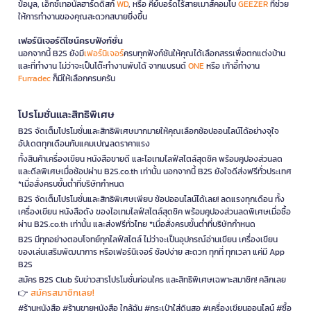
ข้อมูล, เอ็กซ์เทอนัลฮาร์ดดิสก์
WD
, หรือ คีย์บอร์ดไร้สายเมาส์คอมโบ
GEEZER
ที่ช่วย
ให้การทำงานของคุณสะดวกสบายยิ่งขึ้น
เฟอร์นิเจอร์ดีไซน์ครบฟังก์ชั่น
นอกจากนี้ B2S ยังมี
เฟอร์นิเจอร์
ครบทุกฟังก์ชันให้คุณได้เลือกสรรเพื่อตกแต่งบ้าน
และที่ทำงาน ไม่ว่าจะเป็นโต๊ะทำงานพับได้ จากแบรนด์
ONE
หรือ เก้าอี้ทำงาน
Furradec
ก็มีให้เลือกครบครัน
โปรโมชั่นและสิทธิพิเศษ
B2S จัดเต็มโปรโมชั่นและสิทธิพิเศษมากมายให้คุณเลือกช้อปออนไลน์ได้อย่างจุใจ
อัปเดตทุกเดือนกับแคมเปญลดราคาแรง
ทั้งสินค้าเครื่องเขียน หนังสือขายดี และไอเทมไลฟ์สไตล์สุดชิค พร้อมคูปองส่วนลด
และดีลพิเศษเมื่อช้อปผ่าน B2S.co.th เท่านั้น นอกจากนี้ B2S ยังใจดีส่งฟรีทั่วประเทศ
*เมื่อสั่งครบขั้นต่ำที่บริษัทกำหนด
B2S จัดเต็มโปรโมชั่นและสิทธิพิเศษเพียบ ช้อปออนไลน์ได้เลย! ลดแรงทุกเดือน ทั้ง
เครื่องเขียน หนังสือดัง ของไอเทมไลฟ์สไตล์สุดชิค พร้อมคูปองส่วนลดพิเศษเมื่อซื้อ
ผ่าน B2S.co.th เท่านั้น และส่งฟรีทั่วไทย *เมื่อสั่งครบขั้นต่ำที่บริษัทกำหนด
B2S มีทุกอย่างตอบโจทย์ทุกไลฟ์สไตล์ ไม่ว่าจะเป็นอุปกรณ์อ่านเขียน เครื่องเขียน
ของเล่นเสริมพัฒนาการ หรือเฟอร์นิเจอร์ ช้อปง่าย สะดวก ทุกที่ ทุกเวลา แค่มี App
B2S
สมัคร B2S Club รับข่าวสารโปรโมชั่นก่อนใคร และสิทธิพิเศษเฉพาะสมาชิก! คลิกเลย
สมัครสมาชิกเลย!
👉
#ร้านหนังสือ #ร้านขายหนังสือ ใกล้ฉัน #กระเป๋าใส่ดินสอ #เครื่องเขียนออนไลน์ #ซื้อ