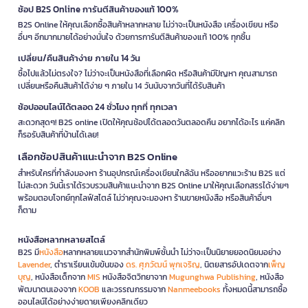
ช้อป B2S Online การันตีสินค้าของแท้ 100%
B2S Online ให้คุณเลือกซื้อสินค้าหลากหลาย ไม่ว่าจะเป็นหนังสือ เครื่องเขียน หรือ
อื่นๆ อีกมากมายได้อย่างมั่นใจ ด้วยการการันตีสินค้าของแท้ 100% ทุกชิ้น
เปลี่ยน/คืนสินค้าง่าย ภายใน 14 วัน
ซื้อไปแล้วไม่ตรงใจ? ไม่ว่าจะเป็นหนังสือที่เลือกผิด หรือสินค้ามีปัญหา คุณสามารถ
เปลี่ยนหรือคืนสินค้าได้ง่าย ๆ ภายใน 14 วันนับจากวันที่ได้รับสินค้า
ช้อปออนไลน์ได้ตลอด 24 ชั่วโมง ทุกที่ ทุกเวลา
สะดวกสุดๆ! B2S online เปิดให้คุณช้อปได้ตลอดวันตลอดคืน อยากได้อะไร แค่คลิก
ก็รอรับสินค้าที่บ้านได้เลย!
เลือกช้อปสินค้าแนะนำจาก B2S Online
สำหรับใครที่กำลังมองหา ร้านอุปกรณ์เครื่องเขียนใกล้ฉัน หรืออยากแวะร้าน B2S แต่
ไม่สะดวก วันนี้เราได้รวบรวมสินค้าแนะนำจาก B2S Online มาให้คุณเลือกสรรได้ง่ายๆ
พร้อมตอบโจทย์ทุกไลฟ์สไตล์ ไม่ว่าคุณจะมองหา ร้านขายหนังสือ หรือสินค้าอื่นๆ
ก็ตาม
หนังสือหลากหลายสไตล์
B2S มี
หนังสือ
หลากหลายแนวจากสำนักพิมพ์ชั้นนำ ไม่ว่าจะเป็นนิยายยอดนิยมอย่าง
Lavender
, ตำราเรียนเข้มข้นของ
ดร. ศุภวัฒน์ พุกเจริญ
, นิตยสารอัปเดตจาก
เพ็ญ
บุญ
, หนังสือเด็กจาก
MIS
หนังสือจิตวิทยาจาก
Mugunghwa Publishing
, หนังสือ
พัฒนาตนเองจาก
KOOB
และวรรณกรรมจาก
Nanmeebooks
ทั้งหมดนี้สามารถซื้อ
ออนไลน์ได้อย่างง่ายดายเพียงคลิกเดียว