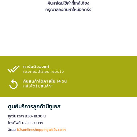
ค้นหาโดยใช้คำที่ใกล้เคียง
กรุณาลองค้นหาใหม่อีกครั้ง
การันตีของแท้
เลือกช้อปได้อย่างมั่นใจ​
คืนสินค้าได้ภายใน 14 วัน
หลังได้รับสินค้า*
ศูนย์บริการลูกค้าบีทูเอส
ทุกวัน เวลา 8.30-18.00 น.
โทรศัพท์: 02-115-0999
อีเมล:
b2sonlineshopping@b2s.co.th