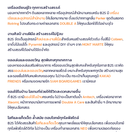
เครื่องเขียนคู่ใจ ทุกการสร้างสรรค์
มองหาปากกาดีๆ ดินสอหลากหลาย หรืออุปกรณ์สำนักงานครบครัน B2S มี
เครื่อง
เขียนและอุปกรณ์สำนักงาน
ให้เลือกมากมาย ตั้งแต่ปากกาลูกลื่น
Parker
ชุดดินสอกด
Rotring
ไปจนถึงกระดาษถ่ายเอกสาร
DOUBLE A
ให้คุณเลือกใช้ได้อย่างจุใจ
งานศิลป์ งานฝีมือ สร้างสรรค์ไม่รู้จบ
B2S จัดเต็มอุปกรณ์
ศิลปะและงานฝีมือ
สำหรับคนสร้างสรรค์ตัวจริง ทั้งสีไม้
Colleen
,
ขาตั้งไม้บนโต๊ะ
Pyramid
และอุปกรณ์ DIY ต่างๆ จาก
MONT MARTE
ให้คุณ
สร้างสรรค์ได้อย่างไร้ขีดจำกัด
ของเล่นและของขวัญ สุดพิเศษทุกเทศกาล
มองหาของเล่นเสริมพัฒนาการ หรือของขวัญสุดพิเศษสำหรับทุกโอกาส B2S เราคัด
สรร
ของเล่นและของขวัญ
หลากหลายสไตล์ เหมาะสำหรับทุกเพศทุกวัย สร้างความสุข
และรอยยิ้มให้กับคนพิเศษของคุณ ไม่ว่าจะเป็น กระเป๋าเก็บอุณหภูมิ
KAKAO
FRIENDS
หรือเกมจดหมายรัก
SIAM BOARDGAMES
เรามีครบ!
ของใช้ในบ้าน ไอเทมที่ช่วยให้ชีวิตสะดวกสบายขึ้น
ที่ B2S เรามี
ของใช้ในบ้าน
ครบครัน ไม่ว่าจะเป็นกาต้มน้ำ
Anitech
, เครื่องฟอกอากาศ
Xiaomi
, หน้ากากอนามัยทางการแพทย์
Double A Care
และสินค้าอื่น ๆ อีกมากมาย
ให้คุณเลือกสรร
ไอทีและแก็ดเจ็ต ล้ำสมัย ตอบโจทย์ทุกไลฟ์สไตล์
B2S ได้คัดสรรสินค้า
ไอทีและแก็ดเจ็ต
คุณภาพเยี่ยมมาให้คุณเลือกสรร เพื่อตอบโจทย์
ทุกไลฟ์สไตล์ดิจิทัล ไม่ว่าจะเป็น เครื่องทำลายเอกสาร
NEO
เพื่อความปลอดภัยของ