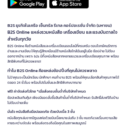
B2S ธุรกิจในเครือ เซ็นทรัล รีเทล คอร์ปอเรชั่น จำกัด (มหาชน)
B2S Online แหล่งรวมหนังสือ เครื่องเขียน และแรงบันดาลใจ
สำหรับทุกวัย
B2S Online คือร้านหนังสือและเครื่องเขียนออนไลน์ที่ครบครัน ตอบโจทย์คนรักการ
อ่านและงานเขียน ให้คุณรู้สึกเหมือนมีร้านหนังสือใกล้ฉันอยู่ในมือ ช้อปง่าย ไม่ต้อง
ออกจากบ้าน เพราะ b2s มีทั้งหนังสือหลากหลายแนวและเครื่องเขียนคุณภาพ พร้อม
สิทธิพิเศษที่ไม่ควรพลาด!
ทำไม B2S Online คือแหล่งช้อปปิ้งที่คุณไม่ควรพลาด
ไม่ว่าคุณจะเป็นนักเรียน นักศึกษา คนทำงาน B2S พร้อมให้คุณเลือกสินค้าคุณภาพได้
ตลอด 24 ชั่วโมง พร้อมโปรโมชั่นและสิทธิพิเศษมากมาย
ฟรี! ค่าจัดส่งทั่วไทย *เมื่อสั่งครบขั้นต่ำที่บริษัทกำหนด
ช้อปเพลินเกินคุ้ม! เพียงมียอดสั่งซื้อสินค้าขั้นต่ำที่บริษัทกำหนด รับสิทธิ์ส่งฟรีถึงบ้าน
ไม่ต้องจ่ายเพิ่ม
มั่นใจ หนังสือถึงมือปลอดภัย ด้วยบับเบิ้ล 3 ชั้น
หนังสือทุกเล่มจากบีทูเอสห่อด้วยบับเบิ้ลหนาแน่นถึง 3 ชั้น หมดกังวลเรื่องความเสีย
หายระหว่างจัดส่ง พร้อมส่งตรงถึงมือคุณในสภาพสมบูรณ์