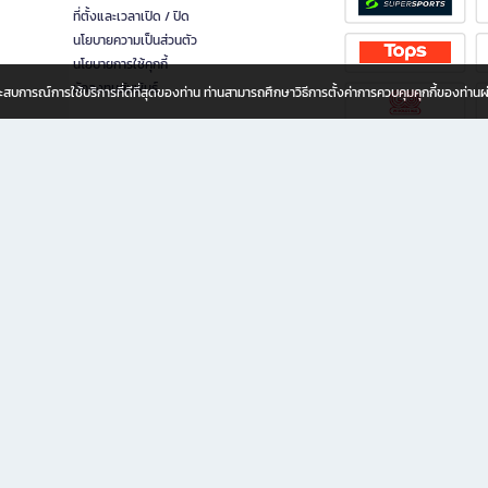
ที่ตั้งและเวลาเปิด / ปิด
นโยบายความเป็นส่วนตัว
นโยบายการใช้คุกกี้
นักลงทุนสัมพันธ์
อประสบการณ์การใช้บริการที่ดีที่สุดของท่าน ท่านสามารถศึกษาวิธีการตั้งค่าการควบคุมคุกกี้ของท่าน
ทุกวัย
ขียน ให้คุณรู้สึกเหมือนมีร้านหนังสือใกล้ฉันอยู่ในมือ ช้อปง่าย ไม่ต้องออกจากบ้าน เพราะ b2
 ชั่วโมง พร้อมโปรโมชั่นและสิทธิพิเศษมากมาย