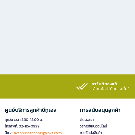
การันตีของแท้
เลือกช้อปได้อย่างมั่นใจ​
ศูนย์บริการลูกค้าบีทูเอส
การสนับสนุนลูกค้า
ทุกวัน เวลา 8.30-18.00 น.
ติดต่อเรา
โทรศัพท์: 02-115-0999
วิธีการช้อปออนไลน์
อีเมล:
b2sonlineshopping@b2s.co.th
การจัดส่งสินค้า