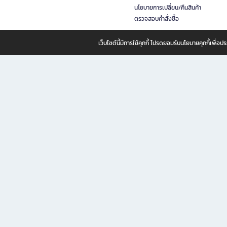
นโยบายการเปลี่ยน/คืนสินค้า
ตรวจสอบคำสั่งซื้อ
เว็บไซต์นี้มีการใช้คุกกี้ โปรดยอมรับนโยบายคุกกี้เพื่
B2S ธุรกิจในเครือ เซ็นทรัล รีเทล คอร์ปอเรชั่น จำกัด (มหาชน)
B2S Online แหล่งรวมหนังสือ เครื่องเขียน และแรงบันดาลใจสำหรับ
B2S Online คือร้านหนังสือและเครื่องเขียนออนไลน์ที่ครบครัน ตอบโจทย์คนรักการอ่านและงานเ
ทำไม B2S Online คือแหล่งช้อปปิ้งที่คุณไม่ควรพลาด
ไม่ว่าคุณจะเป็นนักเรียน นักศึกษา คนทำงาน B2S พร้อมให้คุณเลือกสินค้าคุณภาพได้ตลอด 24