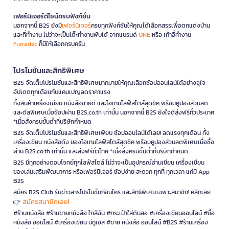
เฟอร์นิเจอร์ดีไซน์ครบฟังก์ชั่น
นอกจากนี้ B2S ยังมี
เฟอร์นิเจอร์
ครบทุกฟังก์ชันให้คุณได้เลือกสรรเพื่อตกแต่งบ้าน
และที่ทำงาน ไม่ว่าจะเป็นโต๊ะทำงานพับได้ จากแบรนด์
ONE
หรือ เก้าอี้ทำงาน
Furradec
ก็มีให้เลือกครบครัน
โปรโมชั่นและสิทธิพิเศษ
B2S จัดเต็มโปรโมชั่นและสิทธิพิเศษมากมายให้คุณเลือกช้อปออนไลน์ได้อย่างจุใจ
อัปเดตทุกเดือนกับแคมเปญลดราคาแรง
ทั้งสินค้าเครื่องเขียน หนังสือขายดี และไอเทมไลฟ์สไตล์สุดชิค พร้อมคูปองส่วนลด
และดีลพิเศษเมื่อช้อปผ่าน B2S.co.th เท่านั้น นอกจากนี้ B2S ยังใจดีส่งฟรีทั่วประเทศ
*เมื่อสั่งครบขั้นต่ำที่บริษัทกำหนด
B2S จัดเต็มโปรโมชั่นและสิทธิพิเศษเพียบ ช้อปออนไลน์ได้เลย! ลดแรงทุกเดือน ทั้ง
เครื่องเขียน หนังสือดัง ของไอเทมไลฟ์สไตล์สุดชิค พร้อมคูปองส่วนลดพิเศษเมื่อซื้อ
ผ่าน B2S.co.th เท่านั้น และส่งฟรีทั่วไทย *เมื่อสั่งครบขั้นต่ำที่บริษัทกำหนด
B2S มีทุกอย่างตอบโจทย์ทุกไลฟ์สไตล์ ไม่ว่าจะเป็นอุปกรณ์อ่านเขียน เครื่องเขียน
ของเล่นเสริมพัฒนาการ หรือเฟอร์นิเจอร์ ช้อปง่าย สะดวก ทุกที่ ทุกเวลา แค่มี App
B2S
สมัคร B2S Club รับข่าวสารโปรโมชั่นก่อนใคร และสิทธิพิเศษเฉพาะสมาชิก! คลิกเลย
สมัครสมาชิกเลย!
👉
#ร้านหนังสือ #ร้านขายหนังสือ ใกล้ฉัน #กระเป๋าใส่ดินสอ #เครื่องเขียนออนไลน์ #ซื้อ
หนังสือ ออนไลน์ #เครื่องเขียน บีทูเอส #ขาย หนังสือ ออนไลน์ #B2S #ร้านเครื่อง