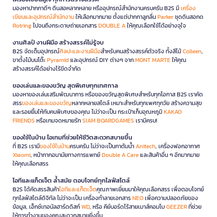
มองหาปากกาดีๆ ดินสอหลากหลาย หรืออุปกรณ์สำนักงานครบครัน B2S มี
เครื่อง
เขียนและอุปกรณ์สำนักงาน
ให้เลือกมากมาย ตั้งแต่ปากกาลูกลื่น
Parker
ชุดดินสอกด
Rotring
ไปจนถึงกระดาษถ่ายเอกสาร
DOUBLE A
ให้คุณเลือกใช้ได้อย่างจุใจ
งานศิลป์ งานฝีมือ สร้างสรรค์ไม่รู้จบ
B2S จัดเต็มอุปกรณ์
ศิลปะและงานฝีมือ
สำหรับคนสร้างสรรค์ตัวจริง ทั้งสีไม้
Colleen
,
ขาตั้งไม้บนโต๊ะ
Pyramid
และอุปกรณ์ DIY ต่างๆ จาก
MONT MARTE
ให้คุณ
สร้างสรรค์ได้อย่างไร้ขีดจำกัด
ของเล่นและของขวัญ สุดพิเศษทุกเทศกาล
มองหาของเล่นเสริมพัฒนาการ หรือของขวัญสุดพิเศษสำหรับทุกโอกาส B2S เราคัด
สรร
ของเล่นและของขวัญ
หลากหลายสไตล์ เหมาะสำหรับทุกเพศทุกวัย สร้างความสุข
และรอยยิ้มให้กับคนพิเศษของคุณ ไม่ว่าจะเป็น กระเป๋าเก็บอุณหภูมิ
KAKAO
FRIENDS
หรือเกมจดหมายรัก
SIAM BOARDGAMES
เรามีครบ!
ของใช้ในบ้าน ไอเทมที่ช่วยให้ชีวิตสะดวกสบายขึ้น
ที่ B2S เรามี
ของใช้ในบ้าน
ครบครัน ไม่ว่าจะเป็นกาต้มน้ำ
Anitech
, เครื่องฟอกอากาศ
Xiaomi
, หน้ากากอนามัยทางการแพทย์
Double A Care
และสินค้าอื่น ๆ อีกมากมาย
ให้คุณเลือกสรร
ไอทีและแก็ดเจ็ต ล้ำสมัย ตอบโจทย์ทุกไลฟ์สไตล์
B2S ได้คัดสรรสินค้า
ไอทีและแก็ดเจ็ต
คุณภาพเยี่ยมมาให้คุณเลือกสรร เพื่อตอบโจทย์
ทุกไลฟ์สไตล์ดิจิทัล ไม่ว่าจะเป็น เครื่องทำลายเอกสาร
NEO
เพื่อความปลอดภัยของ
ข้อมูล, เอ็กซ์เทอนัลฮาร์ดดิสก์
WD
, หรือ คีย์บอร์ดไร้สายเมาส์คอมโบ
GEEZER
ที่ช่วย
ให้การทำงานของคุณสะดวกสบายยิ่งขึ้น