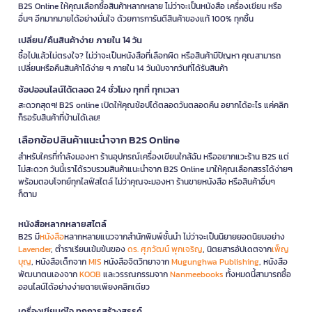
B2S Online ให้คุณเลือกซื้อสินค้าหลากหลาย ไม่ว่าจะเป็นหนังสือ เครื่องเขียน หรือ
อื่นๆ อีกมากมายได้อย่างมั่นใจ ด้วยการการันตีสินค้าของแท้ 100% ทุกชิ้น
เปลี่ยน/คืนสินค้าง่าย ภายใน 14 วัน
ซื้อไปแล้วไม่ตรงใจ? ไม่ว่าจะเป็นหนังสือที่เลือกผิด หรือสินค้ามีปัญหา คุณสามารถ
เปลี่ยนหรือคืนสินค้าได้ง่าย ๆ ภายใน 14 วันนับจากวันที่ได้รับสินค้า
ช้อปออนไลน์ได้ตลอด 24 ชั่วโมง ทุกที่ ทุกเวลา
สะดวกสุดๆ! B2S online เปิดให้คุณช้อปได้ตลอดวันตลอดคืน อยากได้อะไร แค่คลิก
ก็รอรับสินค้าที่บ้านได้เลย!
เลือกช้อปสินค้าแนะนำจาก B2S Online
สำหรับใครที่กำลังมองหา ร้านอุปกรณ์เครื่องเขียนใกล้ฉัน หรืออยากแวะร้าน B2S แต่
ไม่สะดวก วันนี้เราได้รวบรวมสินค้าแนะนำจาก B2S Online มาให้คุณเลือกสรรได้ง่ายๆ
พร้อมตอบโจทย์ทุกไลฟ์สไตล์ ไม่ว่าคุณจะมองหา ร้านขายหนังสือ หรือสินค้าอื่นๆ
ก็ตาม
หนังสือหลากหลายสไตล์
B2S มี
หนังสือ
หลากหลายแนวจากสำนักพิมพ์ชั้นนำ ไม่ว่าจะเป็นนิยายยอดนิยมอย่าง
Lavender
, ตำราเรียนเข้มข้นของ
ดร. ศุภวัฒน์ พุกเจริญ
, นิตยสารอัปเดตจาก
เพ็ญ
บุญ
, หนังสือเด็กจาก
MIS
หนังสือจิตวิทยาจาก
Mugunghwa Publishing
, หนังสือ
พัฒนาตนเองจาก
KOOB
และวรรณกรรมจาก
Nanmeebooks
ทั้งหมดนี้สามารถซื้อ
ออนไลน์ได้อย่างง่ายดายเพียงคลิกเดียว
เครื่องเขียนคู่ใจ ทุกการสร้างสรรค์