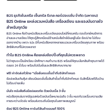
B2S ธุรกิจในเครือ เซ็นทรัล รีเทล คอร์ปอเรชั่น จำกัด (มหาชน)
B2S Online แหล่งรวมหนังสือ เครื่องเขียน และแรงบันดาลใจ
สำหรับทุกวัย
B2S Online คือร้านหนังสือและเครื่องเขียนออนไลน์ที่ครบครัน ตอบโจทย์คนรักการ
อ่านและงานเขียน ให้คุณรู้สึกเหมือนมีร้านหนังสือใกล้ฉันอยู่ในมือ ช้อปง่าย ไม่ต้อง
ออกจากบ้าน เพราะ b2s มีทั้งหนังสือหลากหลายแนวและเครื่องเขียนคุณภาพ พร้อม
สิทธิพิเศษที่ไม่ควรพลาด!
ทำไม B2S Online คือแหล่งช้อปปิ้งที่คุณไม่ควรพลาด
ไม่ว่าคุณจะเป็นนักเรียน นักศึกษา คนทำงาน B2S พร้อมให้คุณเลือกสินค้าคุณภาพได้
ตลอด 24 ชั่วโมง พร้อมโปรโมชั่นและสิทธิพิเศษมากมาย
ฟรี! ค่าจัดส่งทั่วไทย *เมื่อสั่งครบขั้นต่ำที่บริษัทกำหนด
ช้อปเพลินเกินคุ้ม! เพียงมียอดสั่งซื้อสินค้าขั้นต่ำที่บริษัทกำหนด รับสิทธิ์ส่งฟรีถึงบ้าน
ไม่ต้องจ่ายเพิ่ม
มั่นใจ หนังสือถึงมือปลอดภัย ด้วยบับเบิ้ล 3 ชั้น
หนังสือทุกเล่มจากบีทูเอสห่อด้วยบับเบิ้ลหนาแน่นถึง 3 ชั้น หมดกังวลเรื่องความเสีย
หายระหว่างจัดส่ง พร้อมส่งตรงถึงมือคุณในสภาพสมบูรณ์
ช้อป B2S Online การันตีสินค้าของแท้ 100%