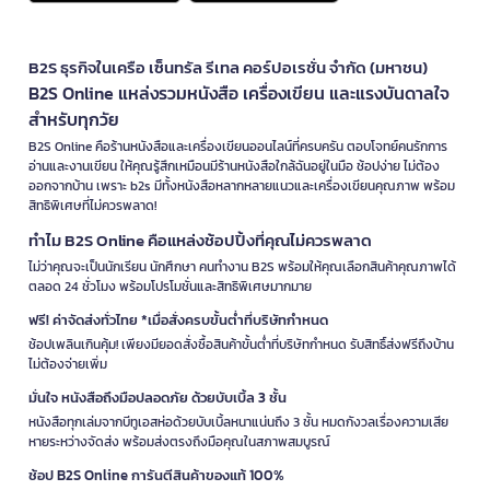
B2S ธุรกิจในเครือ เซ็นทรัล รีเทล คอร์ปอเรชั่น จำกัด (มหาชน)
B2S Online แหล่งรวมหนังสือ เครื่องเขียน และแรงบันดาลใจ
สำหรับทุกวัย
B2S Online คือร้านหนังสือและเครื่องเขียนออนไลน์ที่ครบครัน ตอบโจทย์คนรักการ
อ่านและงานเขียน ให้คุณรู้สึกเหมือนมีร้านหนังสือใกล้ฉันอยู่ในมือ ช้อปง่าย ไม่ต้อง
ออกจากบ้าน เพราะ b2s มีทั้งหนังสือหลากหลายแนวและเครื่องเขียนคุณภาพ พร้อม
สิทธิพิเศษที่ไม่ควรพลาด!
ทำไม B2S Online คือแหล่งช้อปปิ้งที่คุณไม่ควรพลาด
ไม่ว่าคุณจะเป็นนักเรียน นักศึกษา คนทำงาน B2S พร้อมให้คุณเลือกสินค้าคุณภาพได้
ตลอด 24 ชั่วโมง พร้อมโปรโมชั่นและสิทธิพิเศษมากมาย
ฟรี! ค่าจัดส่งทั่วไทย *เมื่อสั่งครบขั้นต่ำที่บริษัทกำหนด
ช้อปเพลินเกินคุ้ม! เพียงมียอดสั่งซื้อสินค้าขั้นต่ำที่บริษัทกำหนด รับสิทธิ์ส่งฟรีถึงบ้าน
ไม่ต้องจ่ายเพิ่ม
มั่นใจ หนังสือถึงมือปลอดภัย ด้วยบับเบิ้ล 3 ชั้น
หนังสือทุกเล่มจากบีทูเอสห่อด้วยบับเบิ้ลหนาแน่นถึง 3 ชั้น หมดกังวลเรื่องความเสีย
หายระหว่างจัดส่ง พร้อมส่งตรงถึงมือคุณในสภาพสมบูรณ์
ช้อป B2S Online การันตีสินค้าของแท้ 100%