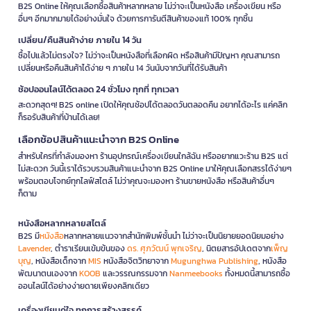
B2S Online ให้คุณเลือกซื้อสินค้าหลากหลาย ไม่ว่าจะเป็นหนังสือ เครื่องเขียน หรือ
อื่นๆ อีกมากมายได้อย่างมั่นใจ ด้วยการการันตีสินค้าของแท้ 100% ทุกชิ้น
เปลี่ยน/คืนสินค้าง่าย ภายใน 14 วัน
ซื้อไปแล้วไม่ตรงใจ? ไม่ว่าจะเป็นหนังสือที่เลือกผิด หรือสินค้ามีปัญหา คุณสามารถ
เปลี่ยนหรือคืนสินค้าได้ง่าย ๆ ภายใน 14 วันนับจากวันที่ได้รับสินค้า
ช้อปออนไลน์ได้ตลอด 24 ชั่วโมง ทุกที่ ทุกเวลา
สะดวกสุดๆ! B2S online เปิดให้คุณช้อปได้ตลอดวันตลอดคืน อยากได้อะไร แค่คลิก
ก็รอรับสินค้าที่บ้านได้เลย!
เลือกช้อปสินค้าแนะนำจาก B2S Online
สำหรับใครที่กำลังมองหา ร้านอุปกรณ์เครื่องเขียนใกล้ฉัน หรืออยากแวะร้าน B2S แต่
ไม่สะดวก วันนี้เราได้รวบรวมสินค้าแนะนำจาก B2S Online มาให้คุณเลือกสรรได้ง่ายๆ
พร้อมตอบโจทย์ทุกไลฟ์สไตล์ ไม่ว่าคุณจะมองหา ร้านขายหนังสือ หรือสินค้าอื่นๆ
ก็ตาม
หนังสือหลากหลายสไตล์
B2S มี
หนังสือ
หลากหลายแนวจากสำนักพิมพ์ชั้นนำ ไม่ว่าจะเป็นนิยายยอดนิยมอย่าง
Lavender
, ตำราเรียนเข้มข้นของ
ดร. ศุภวัฒน์ พุกเจริญ
, นิตยสารอัปเดตจาก
เพ็ญ
บุญ
, หนังสือเด็กจาก
MIS
หนังสือจิตวิทยาจาก
Mugunghwa Publishing
, หนังสือ
พัฒนาตนเองจาก
KOOB
และวรรณกรรมจาก
Nanmeebooks
ทั้งหมดนี้สามารถซื้อ
ออนไลน์ได้อย่างง่ายดายเพียงคลิกเดียว
เครื่องเขียนคู่ใจ ทุกการสร้างสรรค์