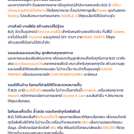
มองหาปากกาดีๆ ดินสอหลากหลาย หรืออุปกรณ์สำนักงานครบครัน B2S มี
เครื่อง
เขียนและอุปกรณ์สำนักงาน
ให้เลือกมากมาย ตั้งแต่ปากกาลูกลื่น
Parker
ชุดดินสอกด
Rotring
ไปจนถึงกระดาษถ่ายเอกสาร
DOUBLE A
ให้คุณเลือกใช้ได้อย่างจุใจ
งานศิลป์ งานฝีมือ สร้างสรรค์ไม่รู้จบ
B2S จัดเต็มอุปกรณ์
ศิลปะและงานฝีมือ
สำหรับคนสร้างสรรค์ตัวจริง ทั้งสีไม้
Colleen
,
ขาตั้งไม้บนโต๊ะ
Pyramid
และอุปกรณ์ DIY ต่างๆ จาก
MONT MARTE
ให้คุณ
สร้างสรรค์ได้อย่างไร้ขีดจำกัด
ของเล่นและของขวัญ สุดพิเศษทุกเทศกาล
มองหาของเล่นเสริมพัฒนาการ หรือของขวัญสุดพิเศษสำหรับทุกโอกาส B2S เราคัด
สรร
ของเล่นและของขวัญ
หลากหลายสไตล์ เหมาะสำหรับทุกเพศทุกวัย สร้างความสุข
และรอยยิ้มให้กับคนพิเศษของคุณ ไม่ว่าจะเป็น กระเป๋าเก็บอุณหภูมิ
KAKAO
FRIENDS
หรือเกมจดหมายรัก
SIAM BOARDGAMES
เรามีครบ!
ของใช้ในบ้าน ไอเทมที่ช่วยให้ชีวิตสะดวกสบายขึ้น
ที่ B2S เรามี
ของใช้ในบ้าน
ครบครัน ไม่ว่าจะเป็นกาต้มน้ำ
Anitech
, เครื่องฟอกอากาศ
Xiaomi
, หน้ากากอนามัยทางการแพทย์
Double A Care
และสินค้าอื่น ๆ อีกมากมาย
ให้คุณเลือกสรร
ไอทีและแก็ดเจ็ต ล้ำสมัย ตอบโจทย์ทุกไลฟ์สไตล์
B2S ได้คัดสรรสินค้า
ไอทีและแก็ดเจ็ต
คุณภาพเยี่ยมมาให้คุณเลือกสรร เพื่อตอบโจทย์
ทุกไลฟ์สไตล์ดิจิทัล ไม่ว่าจะเป็น เครื่องทำลายเอกสาร
NEO
เพื่อความปลอดภัยของ
ข้อมูล, เอ็กซ์เทอนัลฮาร์ดดิสก์
WD
, หรือ คีย์บอร์ดไร้สายเมาส์คอมโบ
GEEZER
ที่ช่วย
ให้การทำงานของคุณสะดวกสบายยิ่งขึ้น