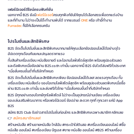
เฟอร์นิเจอร์ดีไซน์ครบฟังก์ชั่น
นอกจากนี้ B2S ยังมี
เฟอร์นิเจอร์
ครบทุกฟังก์ชันให้คุณได้เลือกสรรเพื่อตกแต่งบ้าน
และที่ทำงาน ไม่ว่าจะเป็นโต๊ะทำงานพับได้ จากแบรนด์
ONE
หรือ เก้าอี้ทำงาน
Furradec
ก็มีให้เลือกครบครัน
โปรโมชั่นและสิทธิพิเศษ
B2S จัดเต็มโปรโมชั่นและสิทธิพิเศษมากมายให้คุณเลือกช้อปออนไลน์ได้อย่างจุใจ
อัปเดตทุกเดือนกับแคมเปญลดราคาแรง
ทั้งสินค้าเครื่องเขียน หนังสือขายดี และไอเทมไลฟ์สไตล์สุดชิค พร้อมคูปองส่วนลด
และดีลพิเศษเมื่อช้อปผ่าน B2S.co.th เท่านั้น นอกจากนี้ B2S ยังใจดีส่งฟรีทั่วประเทศ
*เมื่อสั่งครบขั้นต่ำที่บริษัทกำหนด
B2S จัดเต็มโปรโมชั่นและสิทธิพิเศษเพียบ ช้อปออนไลน์ได้เลย! ลดแรงทุกเดือน ทั้ง
เครื่องเขียน หนังสือดัง ของไอเทมไลฟ์สไตล์สุดชิค พร้อมคูปองส่วนลดพิเศษเมื่อซื้อ
ผ่าน B2S.co.th เท่านั้น และส่งฟรีทั่วไทย *เมื่อสั่งครบขั้นต่ำที่บริษัทกำหนด
B2S มีทุกอย่างตอบโจทย์ทุกไลฟ์สไตล์ ไม่ว่าจะเป็นอุปกรณ์อ่านเขียน เครื่องเขียน
ของเล่นเสริมพัฒนาการ หรือเฟอร์นิเจอร์ ช้อปง่าย สะดวก ทุกที่ ทุกเวลา แค่มี App
B2S
สมัคร B2S Club รับข่าวสารโปรโมชั่นก่อนใคร และสิทธิพิเศษเฉพาะสมาชิก! คลิกเลย
สมัครสมาชิกเลย!
👉
#ร้านหนังสือ #ร้านขายหนังสือ ใกล้ฉัน #กระเป๋าใส่ดินสอ #เครื่องเขียนออนไลน์ #ซื้อ
หนังสือ ออนไลน์ #เครื่องเขียน บีทูเอส #ขาย หนังสือ ออนไลน์ #B2S #ร้านเครื่อง