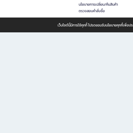
นโยบายการเปลี่ยน/คืนสินค้า
ตรวจสอบคำสั่งซื้อ
เว็บไซต์นี้มีการใช้คุกกี้ โปรดยอมรับนโยบายคุกกี้เพื่
B2S ธุรกิจในเครือ เซ็นทรัล รีเทล คอร์ปอเรชั่น จำกัด (มหาชน)
B2S Online แหล่งรวมหนังสือ เครื่องเขียน และแรงบันดาลใจสำหรับ
B2S Online คือร้านหนังสือและเครื่องเขียนออนไลน์ที่ครบครัน ตอบโจทย์คนรักการอ่านและงานเ
ทำไม B2S Online คือแหล่งช้อปปิ้งที่คุณไม่ควรพลาด
ไม่ว่าคุณจะเป็นนักเรียน นักศึกษา คนทำงาน B2S พร้อมให้คุณเลือกสินค้าคุณภาพได้ตลอด 24