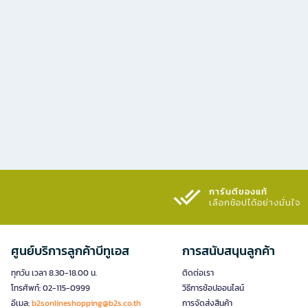
การันตีของแท้
เลือกช้อปได้อย่างมั่นใจ​
ศูนย์บริการลูกค้าบีทูเอส
การสนับสนุนลูกค้า
ทุกวัน เวลา 8.30-18.00 น.
ติดต่อเรา
โทรศัพท์: 02-115-0999
วิธีการช้อปออนไลน์
อีเมล:
b2sonlineshopping@b2s.co.th
การจัดส่งสินค้า