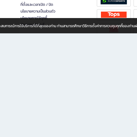
ที่ตั้งและเวลาเปิด / ปิด
นโยบายความเป็นส่วนตัว
นโยบายการใช้คุกกี้
นักลงทุนสัมพันธ์
อประสบการณ์การใช้บริการที่ดีที่สุดของท่าน ท่านสามารถศึกษาวิธีการตั้งค่าการควบคุมคุกกี้ของท่าน
ทุกวัย
ขียน ให้คุณรู้สึกเหมือนมีร้านหนังสือใกล้ฉันอยู่ในมือ ช้อปง่าย ไม่ต้องออกจากบ้าน เพราะ b2
 ชั่วโมง พร้อมโปรโมชั่นและสิทธิพิเศษมากมาย