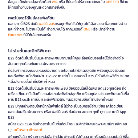
ข้อมูล, เอ็กซ์เทอนัลฮาร์ดดิสก์
WD
, หรือ คีย์บอร์ดไร้สายเมาส์คอมโบ
GEEZER
ที่ช่วย
ให้การทำงานของคุณสะดวกสบายยิ่งขึ้น
เฟอร์นิเจอร์ดีไซน์ครบฟังก์ชั่น
นอกจากนี้ B2S ยังมี
เฟอร์นิเจอร์
ครบทุกฟังก์ชันให้คุณได้เลือกสรรเพื่อตกแต่งบ้าน
และที่ทำงาน ไม่ว่าจะเป็นโต๊ะทำงานพับได้ จากแบรนด์
ONE
หรือ เก้าอี้ทำงาน
Furradec
ก็มีให้เลือกครบครัน
โปรโมชั่นและสิทธิพิเศษ
B2S จัดเต็มโปรโมชั่นและสิทธิพิเศษมากมายให้คุณเลือกช้อปออนไลน์ได้อย่างจุใจ
อัปเดตทุกเดือนกับแคมเปญลดราคาแรง
ทั้งสินค้าเครื่องเขียน หนังสือขายดี และไอเทมไลฟ์สไตล์สุดชิค พร้อมคูปองส่วนลด
และดีลพิเศษเมื่อช้อปผ่าน B2S.co.th เท่านั้น นอกจากนี้ B2S ยังใจดีส่งฟรีทั่วประเทศ
*เมื่อสั่งครบขั้นต่ำที่บริษัทกำหนด
B2S จัดเต็มโปรโมชั่นและสิทธิพิเศษเพียบ ช้อปออนไลน์ได้เลย! ลดแรงทุกเดือน ทั้ง
เครื่องเขียน หนังสือดัง ของไอเทมไลฟ์สไตล์สุดชิค พร้อมคูปองส่วนลดพิเศษเมื่อซื้อ
ผ่าน B2S.co.th เท่านั้น และส่งฟรีทั่วไทย *เมื่อสั่งครบขั้นต่ำที่บริษัทกำหนด
B2S มีทุกอย่างตอบโจทย์ทุกไลฟ์สไตล์ ไม่ว่าจะเป็นอุปกรณ์อ่านเขียน เครื่องเขียน
ของเล่นเสริมพัฒนาการ หรือเฟอร์นิเจอร์ ช้อปง่าย สะดวก ทุกที่ ทุกเวลา แค่มี App
B2S
สมัคร B2S Club รับข่าวสารโปรโมชั่นก่อนใคร และสิทธิพิเศษเฉพาะสมาชิก! คลิกเลย
สมัครสมาชิกเลย!
👉
#ร้านหนังสือ #ร้านขายหนังสือ ใกล้ฉัน #กระเป๋าใส่ดินสอ #เครื่องเขียนออนไลน์ #ซื้อ