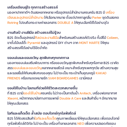
เครื่องเขียนคู่ใจ ทุกการสร้างสรรค์
มองหาปากกาดีๆ ดินสอหลากหลาย หรืออุปกรณ์สำนักงานครบครัน B2S มี
เครื่อง
เขียนและอุปกรณ์สำนักงาน
ให้เลือกมากมาย ตั้งแต่ปากกาลูกลื่น
Parker
ชุดดินสอกด
Rotring
ไปจนถึงกระดาษถ่ายเอกสาร
DOUBLE A
ให้คุณเลือกใช้ได้อย่างจุใจ
งานศิลป์ งานฝีมือ สร้างสรรค์ไม่รู้จบ
B2S จัดเต็มอุปกรณ์
ศิลปะและงานฝีมือ
สำหรับคนสร้างสรรค์ตัวจริง ทั้งสีไม้
Colleen
,
ขาตั้งไม้บนโต๊ะ
Pyramid
และอุปกรณ์ DIY ต่างๆ จาก
MONT MARTE
ให้คุณ
สร้างสรรค์ได้อย่างไร้ขีดจำกัด
ของเล่นและของขวัญ สุดพิเศษทุกเทศกาล
มองหาของเล่นเสริมพัฒนาการ หรือของขวัญสุดพิเศษสำหรับทุกโอกาส B2S เราคัด
สรร
ของเล่นและของขวัญ
หลากหลายสไตล์ เหมาะสำหรับทุกเพศทุกวัย สร้างความสุข
และรอยยิ้มให้กับคนพิเศษของคุณ ไม่ว่าจะเป็น กระเป๋าเก็บอุณหภูมิ
KAKAO
FRIENDS
หรือเกมจดหมายรัก
SIAM BOARDGAMES
เรามีครบ!
ของใช้ในบ้าน ไอเทมที่ช่วยให้ชีวิตสะดวกสบายขึ้น
ที่ B2S เรามี
ของใช้ในบ้าน
ครบครัน ไม่ว่าจะเป็นกาต้มน้ำ
Anitech
, เครื่องฟอกอากาศ
Xiaomi
, หน้ากากอนามัยทางการแพทย์
Double A Care
และสินค้าอื่น ๆ อีกมากมาย
ให้คุณเลือกสรร
ไอทีและแก็ดเจ็ต ล้ำสมัย ตอบโจทย์ทุกไลฟ์สไตล์
B2S ได้คัดสรรสินค้า
ไอทีและแก็ดเจ็ต
คุณภาพเยี่ยมมาให้คุณเลือกสรร เพื่อตอบโจทย์
ทุกไลฟ์สไตล์ดิจิทัล ไม่ว่าจะเป็น เครื่องทำลายเอกสาร
NEO
เพื่อความปลอดภัยของ