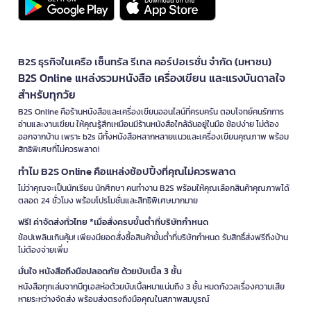
B2S ธุรกิจในเครือ เซ็นทรัล รีเทล คอร์ปอเรชั่น จำกัด (มหาชน)
B2S Online แหล่งรวมหนังสือ เครื่องเขียน และแรงบันดาลใจ
สำหรับทุกวัย
B2S Online คือร้านหนังสือและเครื่องเขียนออนไลน์ที่ครบครัน ตอบโจทย์คนรักการ
อ่านและงานเขียน ให้คุณรู้สึกเหมือนมีร้านหนังสือใกล้ฉันอยู่ในมือ ช้อปง่าย ไม่ต้อง
ออกจากบ้าน เพราะ b2s มีทั้งหนังสือหลากหลายแนวและเครื่องเขียนคุณภาพ พร้อม
สิทธิพิเศษที่ไม่ควรพลาด!
ทำไม B2S Online คือแหล่งช้อปปิ้งที่คุณไม่ควรพลาด
ไม่ว่าคุณจะเป็นนักเรียน นักศึกษา คนทำงาน B2S พร้อมให้คุณเลือกสินค้าคุณภาพได้
ตลอด 24 ชั่วโมง พร้อมโปรโมชั่นและสิทธิพิเศษมากมาย
ฟรี! ค่าจัดส่งทั่วไทย *เมื่อสั่งครบขั้นต่ำที่บริษัทกำหนด
ช้อปเพลินเกินคุ้ม! เพียงมียอดสั่งซื้อสินค้าขั้นต่ำที่บริษัทกำหนด รับสิทธิ์ส่งฟรีถึงบ้าน
ไม่ต้องจ่ายเพิ่ม
มั่นใจ หนังสือถึงมือปลอดภัย ด้วยบับเบิ้ล 3 ชั้น
หนังสือทุกเล่มจากบีทูเอสห่อด้วยบับเบิ้ลหนาแน่นถึง 3 ชั้น หมดกังวลเรื่องความเสีย
หายระหว่างจัดส่ง พร้อมส่งตรงถึงมือคุณในสภาพสมบูรณ์