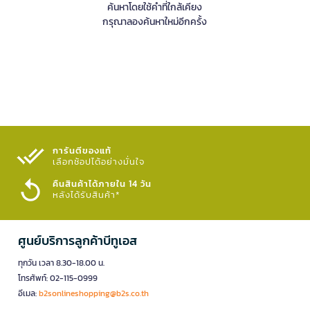
ค้นหาโดยใช้คำที่ใกล้เคียง
กรุณาลองค้นหาใหม่อีกครั้ง
การันตีของแท้
เลือกช้อปได้อย่างมั่นใจ​
คืนสินค้าได้ภายใน 14 วัน
หลังได้รับสินค้า*
ศูนย์บริการลูกค้าบีทูเอส
ทุกวัน เวลา 8.30-18.00 น.
โทรศัพท์: 02-115-0999
อีเมล:
b2sonlineshopping@b2s.co.th