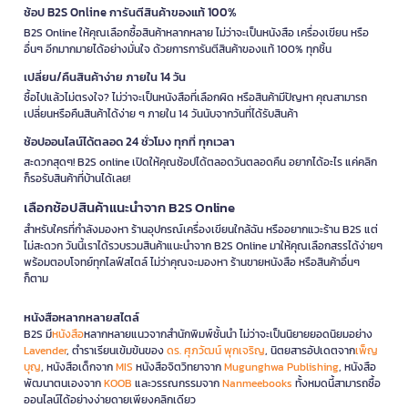
ช้อป B2S Online การันตีสินค้าของแท้ 100%
B2S Online ให้คุณเลือกซื้อสินค้าหลากหลาย ไม่ว่าจะเป็นหนังสือ เครื่องเขียน หรือ
อื่นๆ อีกมากมายได้อย่างมั่นใจ ด้วยการการันตีสินค้าของแท้ 100% ทุกชิ้น
เปลี่ยน/คืนสินค้าง่าย ภายใน 14 วัน
ซื้อไปแล้วไม่ตรงใจ? ไม่ว่าจะเป็นหนังสือที่เลือกผิด หรือสินค้ามีปัญหา คุณสามารถ
เปลี่ยนหรือคืนสินค้าได้ง่าย ๆ ภายใน 14 วันนับจากวันที่ได้รับสินค้า
ช้อปออนไลน์ได้ตลอด 24 ชั่วโมง ทุกที่ ทุกเวลา
สะดวกสุดๆ! B2S online เปิดให้คุณช้อปได้ตลอดวันตลอดคืน อยากได้อะไร แค่คลิก
ก็รอรับสินค้าที่บ้านได้เลย!
เลือกช้อปสินค้าแนะนำจาก B2S Online
สำหรับใครที่กำลังมองหา ร้านอุปกรณ์เครื่องเขียนใกล้ฉัน หรืออยากแวะร้าน B2S แต่
ไม่สะดวก วันนี้เราได้รวบรวมสินค้าแนะนำจาก B2S Online มาให้คุณเลือกสรรได้ง่ายๆ
พร้อมตอบโจทย์ทุกไลฟ์สไตล์ ไม่ว่าคุณจะมองหา ร้านขายหนังสือ หรือสินค้าอื่นๆ
ก็ตาม
หนังสือหลากหลายสไตล์
B2S มี
หนังสือ
หลากหลายแนวจากสำนักพิมพ์ชั้นนำ ไม่ว่าจะเป็นนิยายยอดนิยมอย่าง
Lavender
, ตำราเรียนเข้มข้นของ
ดร. ศุภวัฒน์ พุกเจริญ
, นิตยสารอัปเดตจาก
เพ็ญ
บุญ
, หนังสือเด็กจาก
MIS
หนังสือจิตวิทยาจาก
Mugunghwa Publishing
, หนังสือ
พัฒนาตนเองจาก
KOOB
และวรรณกรรมจาก
Nanmeebooks
ทั้งหมดนี้สามารถซื้อ
ออนไลน์ได้อย่างง่ายดายเพียงคลิกเดียว