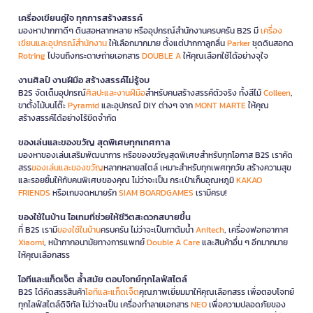
เครื่องเขียนคู่ใจ ทุกการสร้างสรรค์
มองหาปากกาดีๆ ดินสอหลากหลาย หรืออุปกรณ์สำนักงานครบครัน B2S มี
เครื่อง
เขียนและอุปกรณ์สำนักงาน
ให้เลือกมากมาย ตั้งแต่ปากกาลูกลื่น
Parker
ชุดดินสอกด
Rotring
ไปจนถึงกระดาษถ่ายเอกสาร
DOUBLE A
ให้คุณเลือกใช้ได้อย่างจุใจ
งานศิลป์ งานฝีมือ สร้างสรรค์ไม่รู้จบ
B2S จัดเต็มอุปกรณ์
ศิลปะและงานฝีมือ
สำหรับคนสร้างสรรค์ตัวจริง ทั้งสีไม้
Colleen
,
ขาตั้งไม้บนโต๊ะ
Pyramid
และอุปกรณ์ DIY ต่างๆ จาก
MONT MARTE
ให้คุณ
สร้างสรรค์ได้อย่างไร้ขีดจำกัด
ของเล่นและของขวัญ สุดพิเศษทุกเทศกาล
มองหาของเล่นเสริมพัฒนาการ หรือของขวัญสุดพิเศษสำหรับทุกโอกาส B2S เราคัด
สรร
ของเล่นและของขวัญ
หลากหลายสไตล์ เหมาะสำหรับทุกเพศทุกวัย สร้างความสุข
และรอยยิ้มให้กับคนพิเศษของคุณ ไม่ว่าจะเป็น กระเป๋าเก็บอุณหภูมิ
KAKAO
FRIENDS
หรือเกมจดหมายรัก
SIAM BOARDGAMES
เรามีครบ!
ของใช้ในบ้าน ไอเทมที่ช่วยให้ชีวิตสะดวกสบายขึ้น
ที่ B2S เรามี
ของใช้ในบ้าน
ครบครัน ไม่ว่าจะเป็นกาต้มน้ำ
Anitech
, เครื่องฟอกอากาศ
Xiaomi
, หน้ากากอนามัยทางการแพทย์
Double A Care
และสินค้าอื่น ๆ อีกมากมาย
ให้คุณเลือกสรร
ไอทีและแก็ดเจ็ต ล้ำสมัย ตอบโจทย์ทุกไลฟ์สไตล์
B2S ได้คัดสรรสินค้า
ไอทีและแก็ดเจ็ต
คุณภาพเยี่ยมมาให้คุณเลือกสรร เพื่อตอบโจทย์
ทุกไลฟ์สไตล์ดิจิทัล ไม่ว่าจะเป็น เครื่องทำลายเอกสาร
NEO
เพื่อความปลอดภัยของ