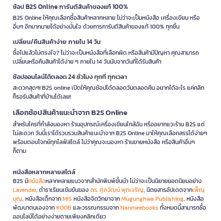
ช้อป B2S Online การันตีสินค้าของแท้ 100%
B2S Online ให้คุณเลือกซื้อสินค้าหลากหลาย ไม่ว่าจะเป็นหนังสือ เครื่องเขียน หรือ
อื่นๆ อีกมากมายได้อย่างมั่นใจ ด้วยการการันตีสินค้าของแท้ 100% ทุกชิ้น
เปลี่ยน/คืนสินค้าง่าย ภายใน 14 วัน
ซื้อไปแล้วไม่ตรงใจ? ไม่ว่าจะเป็นหนังสือที่เลือกผิด หรือสินค้ามีปัญหา คุณสามารถ
เปลี่ยนหรือคืนสินค้าได้ง่าย ๆ ภายใน 14 วันนับจากวันที่ได้รับสินค้า
ช้อปออนไลน์ได้ตลอด 24 ชั่วโมง ทุกที่ ทุกเวลา
สะดวกสุดๆ! B2S online เปิดให้คุณช้อปได้ตลอดวันตลอดคืน อยากได้อะไร แค่คลิก
ก็รอรับสินค้าที่บ้านได้เลย!
เลือกช้อปสินค้าแนะนำจาก B2S Online
สำหรับใครที่กำลังมองหา ร้านอุปกรณ์เครื่องเขียนใกล้ฉัน หรืออยากแวะร้าน B2S แต่
ไม่สะดวก วันนี้เราได้รวบรวมสินค้าแนะนำจาก B2S Online มาให้คุณเลือกสรรได้ง่ายๆ
พร้อมตอบโจทย์ทุกไลฟ์สไตล์ ไม่ว่าคุณจะมองหา ร้านขายหนังสือ หรือสินค้าอื่นๆ
ก็ตาม
หนังสือหลากหลายสไตล์
B2S มี
หนังสือ
หลากหลายแนวจากสำนักพิมพ์ชั้นนำ ไม่ว่าจะเป็นนิยายยอดนิยมอย่าง
Lavender
, ตำราเรียนเข้มข้นของ
ดร. ศุภวัฒน์ พุกเจริญ
, นิตยสารอัปเดตจาก
เพ็ญ
บุญ
, หนังสือเด็กจาก
MIS
หนังสือจิตวิทยาจาก
Mugunghwa Publishing
, หนังสือ
พัฒนาตนเองจาก
KOOB
และวรรณกรรมจาก
Nanmeebooks
ทั้งหมดนี้สามารถซื้อ
ออนไลน์ได้อย่างง่ายดายเพียงคลิกเดียว