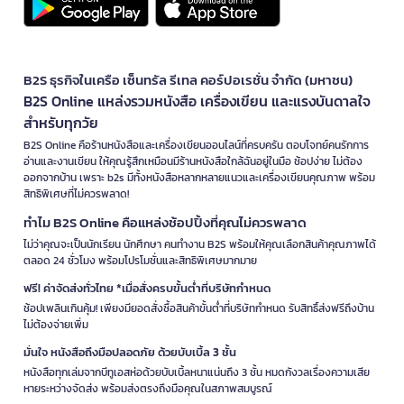
B2S ธุรกิจในเครือ เซ็นทรัล รีเทล คอร์ปอเรชั่น จำกัด (มหาชน)
B2S Online แหล่งรวมหนังสือ เครื่องเขียน และแรงบันดาลใจ
สำหรับทุกวัย
B2S Online คือร้านหนังสือและเครื่องเขียนออนไลน์ที่ครบครัน ตอบโจทย์คนรักการ
อ่านและงานเขียน ให้คุณรู้สึกเหมือนมีร้านหนังสือใกล้ฉันอยู่ในมือ ช้อปง่าย ไม่ต้อง
ออกจากบ้าน เพราะ b2s มีทั้งหนังสือหลากหลายแนวและเครื่องเขียนคุณภาพ พร้อม
สิทธิพิเศษที่ไม่ควรพลาด!
ทำไม B2S Online คือแหล่งช้อปปิ้งที่คุณไม่ควรพลาด
ไม่ว่าคุณจะเป็นนักเรียน นักศึกษา คนทำงาน B2S พร้อมให้คุณเลือกสินค้าคุณภาพได้
ตลอด 24 ชั่วโมง พร้อมโปรโมชั่นและสิทธิพิเศษมากมาย
ฟรี! ค่าจัดส่งทั่วไทย *เมื่อสั่งครบขั้นต่ำที่บริษัทกำหนด
ช้อปเพลินเกินคุ้ม! เพียงมียอดสั่งซื้อสินค้าขั้นต่ำที่บริษัทกำหนด รับสิทธิ์ส่งฟรีถึงบ้าน
ไม่ต้องจ่ายเพิ่ม
มั่นใจ หนังสือถึงมือปลอดภัย ด้วยบับเบิ้ล 3 ชั้น
หนังสือทุกเล่มจากบีทูเอสห่อด้วยบับเบิ้ลหนาแน่นถึง 3 ชั้น หมดกังวลเรื่องความเสีย
หายระหว่างจัดส่ง พร้อมส่งตรงถึงมือคุณในสภาพสมบูรณ์