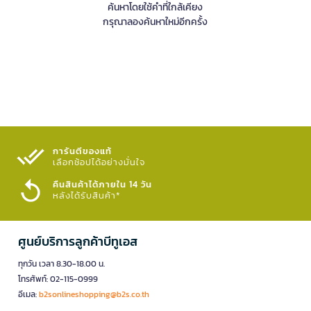
ค้นหาโดยใช้คำที่ใกล้เคียง
กรุณาลองค้นหาใหม่อีกครั้ง
การันตีของแท้
เลือกช้อปได้อย่างมั่นใจ​
คืนสินค้าได้ภายใน 14 วัน
หลังได้รับสินค้า*
ศูนย์บริการลูกค้าบีทูเอส
ทุกวัน เวลา 8.30-18.00 น.
โทรศัพท์: 02-115-0999
อีเมล:
b2sonlineshopping@b2s.co.th