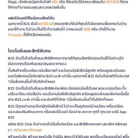
ข้อมูล, เอ็กซ์เทอนัลฮาร์ดดิสก์
WD
, หรือ คีย์บอร์ดไร้สายเมาส์คอมโบ
GEEZER
ที่ช่วย
ให้การทำงานของคุณสะดวกสบายยิ่งขึ้น
เฟอร์นิเจอร์ดีไซน์ครบฟังก์ชั่น
นอกจากนี้ B2S ยังมี
เฟอร์นิเจอร์
ครบทุกฟังก์ชันให้คุณได้เลือกสรรเพื่อตกแต่งบ้าน
และที่ทำงาน ไม่ว่าจะเป็นโต๊ะทำงานพับได้ จากแบรนด์
ONE
หรือ เก้าอี้ทำงาน
Furradec
ก็มีให้เลือกครบครัน
โปรโมชั่นและสิทธิพิเศษ
B2S จัดเต็มโปรโมชั่นและสิทธิพิเศษมากมายให้คุณเลือกช้อปออนไลน์ได้อย่างจุใจ
อัปเดตทุกเดือนกับแคมเปญลดราคาแรง
ทั้งสินค้าเครื่องเขียน หนังสือขายดี และไอเทมไลฟ์สไตล์สุดชิค พร้อมคูปองส่วนลด
และดีลพิเศษเมื่อช้อปผ่าน B2S.co.th เท่านั้น นอกจากนี้ B2S ยังใจดีส่งฟรีทั่วประเทศ
*เมื่อสั่งครบขั้นต่ำที่บริษัทกำหนด
B2S จัดเต็มโปรโมชั่นและสิทธิพิเศษเพียบ ช้อปออนไลน์ได้เลย! ลดแรงทุกเดือน ทั้ง
เครื่องเขียน หนังสือดัง ของไอเทมไลฟ์สไตล์สุดชิค พร้อมคูปองส่วนลดพิเศษเมื่อซื้อ
ผ่าน B2S.co.th เท่านั้น และส่งฟรีทั่วไทย *เมื่อสั่งครบขั้นต่ำที่บริษัทกำหนด
B2S มีทุกอย่างตอบโจทย์ทุกไลฟ์สไตล์ ไม่ว่าจะเป็นอุปกรณ์อ่านเขียน เครื่องเขียน
ของเล่นเสริมพัฒนาการ หรือเฟอร์นิเจอร์ ช้อปง่าย สะดวก ทุกที่ ทุกเวลา แค่มี App
B2S
สมัคร B2S Club รับข่าวสารโปรโมชั่นก่อนใคร และสิทธิพิเศษเฉพาะสมาชิก! คลิกเลย
สมัครสมาชิกเลย!
👉
#ร้านหนังสือ #ร้านขายหนังสือ ใกล้ฉัน #กระเป๋าใส่ดินสอ #เครื่องเขียนออนไลน์ #ซื้อ