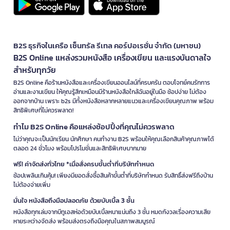
B2S ธุรกิจในเครือ เซ็นทรัล รีเทล คอร์ปอเรชั่น จำกัด (มหาชน)
B2S Online แหล่งรวมหนังสือ เครื่องเขียน และแรงบันดาลใจ
สำหรับทุกวัย
B2S Online คือร้านหนังสือและเครื่องเขียนออนไลน์ที่ครบครัน ตอบโจทย์คนรักการ
อ่านและงานเขียน ให้คุณรู้สึกเหมือนมีร้านหนังสือใกล้ฉันอยู่ในมือ ช้อปง่าย ไม่ต้อง
ออกจากบ้าน เพราะ b2s มีทั้งหนังสือหลากหลายแนวและเครื่องเขียนคุณภาพ พร้อม
สิทธิพิเศษที่ไม่ควรพลาด!
ทำไม B2S Online คือแหล่งช้อปปิ้งที่คุณไม่ควรพลาด
ไม่ว่าคุณจะเป็นนักเรียน นักศึกษา คนทำงาน B2S พร้อมให้คุณเลือกสินค้าคุณภาพได้
ตลอด 24 ชั่วโมง พร้อมโปรโมชั่นและสิทธิพิเศษมากมาย
ฟรี! ค่าจัดส่งทั่วไทย *เมื่อสั่งครบขั้นต่ำที่บริษัทกำหนด
ช้อปเพลินเกินคุ้ม! เพียงมียอดสั่งซื้อสินค้าขั้นต่ำที่บริษัทกำหนด รับสิทธิ์ส่งฟรีถึงบ้าน
ไม่ต้องจ่ายเพิ่ม
มั่นใจ หนังสือถึงมือปลอดภัย ด้วยบับเบิ้ล 3 ชั้น
หนังสือทุกเล่มจากบีทูเอสห่อด้วยบับเบิ้ลหนาแน่นถึง 3 ชั้น หมดกังวลเรื่องความเสีย
หายระหว่างจัดส่ง พร้อมส่งตรงถึงมือคุณในสภาพสมบูรณ์