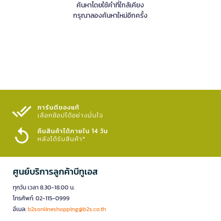
ค้นหาโดยใช้คำที่ใกล้เคียง
กรุณาลองค้นหาใหม่อีกครั้ง
การันตีของแท้
เลือกช้อปได้อย่างมั่นใจ​
คืนสินค้าได้ภายใน 14 วัน
หลังได้รับสินค้า*
ศูนย์บริการลูกค้าบีทูเอส
ทุกวัน เวลา 8.30-18.00 น.
โทรศัพท์: 02-115-0999
อีเมล:
b2sonlineshopping@b2s.co.th