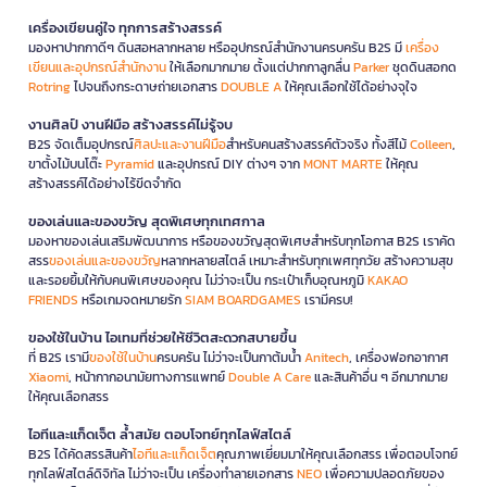
เครื่องเขียนคู่ใจ ทุกการสร้างสรรค์
มองหาปากกาดีๆ ดินสอหลากหลาย หรืออุปกรณ์สำนักงานครบครัน B2S มี
เครื่อง
เขียนและอุปกรณ์สำนักงาน
ให้เลือกมากมาย ตั้งแต่ปากกาลูกลื่น
Parker
ชุดดินสอกด
Rotring
ไปจนถึงกระดาษถ่ายเอกสาร
DOUBLE A
ให้คุณเลือกใช้ได้อย่างจุใจ
งานศิลป์ งานฝีมือ สร้างสรรค์ไม่รู้จบ
B2S จัดเต็มอุปกรณ์
ศิลปะและงานฝีมือ
สำหรับคนสร้างสรรค์ตัวจริง ทั้งสีไม้
Colleen
,
ขาตั้งไม้บนโต๊ะ
Pyramid
และอุปกรณ์ DIY ต่างๆ จาก
MONT MARTE
ให้คุณ
สร้างสรรค์ได้อย่างไร้ขีดจำกัด
ของเล่นและของขวัญ สุดพิเศษทุกเทศกาล
มองหาของเล่นเสริมพัฒนาการ หรือของขวัญสุดพิเศษสำหรับทุกโอกาส B2S เราคัด
สรร
ของเล่นและของขวัญ
หลากหลายสไตล์ เหมาะสำหรับทุกเพศทุกวัย สร้างความสุข
และรอยยิ้มให้กับคนพิเศษของคุณ ไม่ว่าจะเป็น กระเป๋าเก็บอุณหภูมิ
KAKAO
FRIENDS
หรือเกมจดหมายรัก
SIAM BOARDGAMES
เรามีครบ!
ของใช้ในบ้าน ไอเทมที่ช่วยให้ชีวิตสะดวกสบายขึ้น
ที่ B2S เรามี
ของใช้ในบ้าน
ครบครัน ไม่ว่าจะเป็นกาต้มน้ำ
Anitech
, เครื่องฟอกอากาศ
Xiaomi
, หน้ากากอนามัยทางการแพทย์
Double A Care
และสินค้าอื่น ๆ อีกมากมาย
ให้คุณเลือกสรร
ไอทีและแก็ดเจ็ต ล้ำสมัย ตอบโจทย์ทุกไลฟ์สไตล์
B2S ได้คัดสรรสินค้า
ไอทีและแก็ดเจ็ต
คุณภาพเยี่ยมมาให้คุณเลือกสรร เพื่อตอบโจทย์
ทุกไลฟ์สไตล์ดิจิทัล ไม่ว่าจะเป็น เครื่องทำลายเอกสาร
NEO
เพื่อความปลอดภัยของ