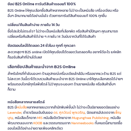
ช้อป B2S Online การันตีสินค้าของแท้ 100%
B2S Online ให้คุณเลือกซื้อสินค้าหลากหลาย ไม่ว่าจะเป็นหนังสือ เครื่องเขียน หรือ
อื่นๆ อีกมากมายได้อย่างมั่นใจ ด้วยการการันตีสินค้าของแท้ 100% ทุกชิ้น
เปลี่ยน/คืนสินค้าง่าย ภายใน 14 วัน
ซื้อไปแล้วไม่ตรงใจ? ไม่ว่าจะเป็นหนังสือที่เลือกผิด หรือสินค้ามีปัญหา คุณสามารถ
เปลี่ยนหรือคืนสินค้าได้ง่าย ๆ ภายใน 14 วันนับจากวันที่ได้รับสินค้า
ช้อปออนไลน์ได้ตลอด 24 ชั่วโมง ทุกที่ ทุกเวลา
สะดวกสุดๆ! B2S online เปิดให้คุณช้อปได้ตลอดวันตลอดคืน อยากได้อะไร แค่คลิก
ก็รอรับสินค้าที่บ้านได้เลย!
เลือกช้อปสินค้าแนะนำจาก B2S Online
สำหรับใครที่กำลังมองหา ร้านอุปกรณ์เครื่องเขียนใกล้ฉัน หรืออยากแวะร้าน B2S แต่
ไม่สะดวก วันนี้เราได้รวบรวมสินค้าแนะนำจาก B2S Online มาให้คุณเลือกสรรได้ง่ายๆ
พร้อมตอบโจทย์ทุกไลฟ์สไตล์ ไม่ว่าคุณจะมองหา ร้านขายหนังสือ หรือสินค้าอื่นๆ
ก็ตาม
หนังสือหลากหลายสไตล์
B2S มี
หนังสือ
หลากหลายแนวจากสำนักพิมพ์ชั้นนำ ไม่ว่าจะเป็นนิยายยอดนิยมอย่าง
Lavender
, ตำราเรียนเข้มข้นของ
ดร. ศุภวัฒน์ พุกเจริญ
, นิตยสารอัปเดตจาก
เพ็ญ
บุญ
, หนังสือเด็กจาก
MIS
หนังสือจิตวิทยาจาก
Mugunghwa Publishing
, หนังสือ
พัฒนาตนเองจาก
KOOB
และวรรณกรรมจาก
Nanmeebooks
ทั้งหมดนี้สามารถซื้อ
ออนไลน์ได้อย่างง่ายดายเพียงคลิกเดียว