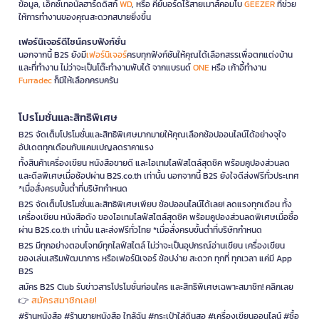
ข้อมูล, เอ็กซ์เทอนัลฮาร์ดดิสก์
WD
, หรือ คีย์บอร์ดไร้สายเมาส์คอมโบ
GEEZER
ที่ช่วย
ให้การทำงานของคุณสะดวกสบายยิ่งขึ้น
เฟอร์นิเจอร์ดีไซน์ครบฟังก์ชั่น
นอกจากนี้ B2S ยังมี
เฟอร์นิเจอร์
ครบทุกฟังก์ชันให้คุณได้เลือกสรรเพื่อตกแต่งบ้าน
และที่ทำงาน ไม่ว่าจะเป็นโต๊ะทำงานพับได้ จากแบรนด์
ONE
หรือ เก้าอี้ทำงาน
Furradec
ก็มีให้เลือกครบครัน
โปรโมชั่นและสิทธิพิเศษ
B2S จัดเต็มโปรโมชั่นและสิทธิพิเศษมากมายให้คุณเลือกช้อปออนไลน์ได้อย่างจุใจ
อัปเดตทุกเดือนกับแคมเปญลดราคาแรง
ทั้งสินค้าเครื่องเขียน หนังสือขายดี และไอเทมไลฟ์สไตล์สุดชิค พร้อมคูปองส่วนลด
และดีลพิเศษเมื่อช้อปผ่าน B2S.co.th เท่านั้น นอกจากนี้ B2S ยังใจดีส่งฟรีทั่วประเทศ
*เมื่อสั่งครบขั้นต่ำที่บริษัทกำหนด
B2S จัดเต็มโปรโมชั่นและสิทธิพิเศษเพียบ ช้อปออนไลน์ได้เลย! ลดแรงทุกเดือน ทั้ง
เครื่องเขียน หนังสือดัง ของไอเทมไลฟ์สไตล์สุดชิค พร้อมคูปองส่วนลดพิเศษเมื่อซื้อ
ผ่าน B2S.co.th เท่านั้น และส่งฟรีทั่วไทย *เมื่อสั่งครบขั้นต่ำที่บริษัทกำหนด
B2S มีทุกอย่างตอบโจทย์ทุกไลฟ์สไตล์ ไม่ว่าจะเป็นอุปกรณ์อ่านเขียน เครื่องเขียน
ของเล่นเสริมพัฒนาการ หรือเฟอร์นิเจอร์ ช้อปง่าย สะดวก ทุกที่ ทุกเวลา แค่มี App
B2S
สมัคร B2S Club รับข่าวสารโปรโมชั่นก่อนใคร และสิทธิพิเศษเฉพาะสมาชิก! คลิกเลย
สมัครสมาชิกเลย!
👉
#ร้านหนังสือ #ร้านขายหนังสือ ใกล้ฉัน #กระเป๋าใส่ดินสอ #เครื่องเขียนออนไลน์ #ซื้อ