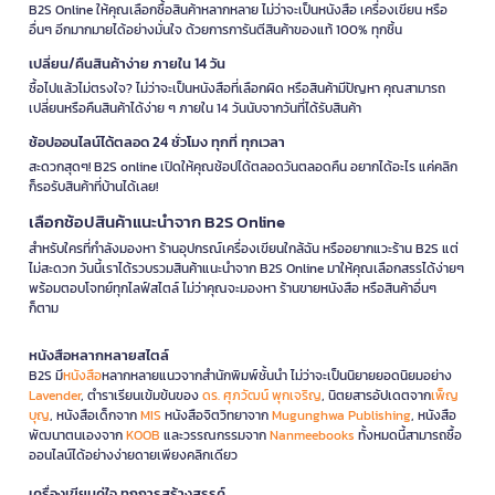
B2S Online ให้คุณเลือกซื้อสินค้าหลากหลาย ไม่ว่าจะเป็นหนังสือ เครื่องเขียน หรือ
อื่นๆ อีกมากมายได้อย่างมั่นใจ ด้วยการการันตีสินค้าของแท้ 100% ทุกชิ้น
เปลี่ยน/คืนสินค้าง่าย ภายใน 14 วัน
ซื้อไปแล้วไม่ตรงใจ? ไม่ว่าจะเป็นหนังสือที่เลือกผิด หรือสินค้ามีปัญหา คุณสามารถ
เปลี่ยนหรือคืนสินค้าได้ง่าย ๆ ภายใน 14 วันนับจากวันที่ได้รับสินค้า
ช้อปออนไลน์ได้ตลอด 24 ชั่วโมง ทุกที่ ทุกเวลา
สะดวกสุดๆ! B2S online เปิดให้คุณช้อปได้ตลอดวันตลอดคืน อยากได้อะไร แค่คลิก
ก็รอรับสินค้าที่บ้านได้เลย!
เลือกช้อปสินค้าแนะนำจาก B2S Online
สำหรับใครที่กำลังมองหา ร้านอุปกรณ์เครื่องเขียนใกล้ฉัน หรืออยากแวะร้าน B2S แต่
ไม่สะดวก วันนี้เราได้รวบรวมสินค้าแนะนำจาก B2S Online มาให้คุณเลือกสรรได้ง่ายๆ
พร้อมตอบโจทย์ทุกไลฟ์สไตล์ ไม่ว่าคุณจะมองหา ร้านขายหนังสือ หรือสินค้าอื่นๆ
ก็ตาม
หนังสือหลากหลายสไตล์
B2S มี
หนังสือ
หลากหลายแนวจากสำนักพิมพ์ชั้นนำ ไม่ว่าจะเป็นนิยายยอดนิยมอย่าง
Lavender
, ตำราเรียนเข้มข้นของ
ดร. ศุภวัฒน์ พุกเจริญ
, นิตยสารอัปเดตจาก
เพ็ญ
บุญ
, หนังสือเด็กจาก
MIS
หนังสือจิตวิทยาจาก
Mugunghwa Publishing
, หนังสือ
พัฒนาตนเองจาก
KOOB
และวรรณกรรมจาก
Nanmeebooks
ทั้งหมดนี้สามารถซื้อ
ออนไลน์ได้อย่างง่ายดายเพียงคลิกเดียว
เครื่องเขียนคู่ใจ ทุกการสร้างสรรค์