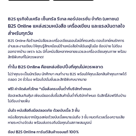
B2S ธุรกิจในเครือ เซ็นทรัล รีเทล คอร์ปอเรชั่น จำกัด (มหาชน)
B2S Online แหล่งรวมหนังสือ เครื่องเขียน และแรงบันดาลใจ
สำหรับทุกวัย
B2S Online คือร้านหนังสือและเครื่องเขียนออนไลน์ที่ครบครัน ตอบโจทย์คนรักการ
อ่านและงานเขียน ให้คุณรู้สึกเหมือนมีร้านหนังสือใกล้ฉันอยู่ในมือ ช้อปง่าย ไม่ต้อง
ออกจากบ้าน เพราะ b2s มีทั้งหนังสือหลากหลายแนวและเครื่องเขียนคุณภาพ พร้อม
สิทธิพิเศษที่ไม่ควรพลาด!
ทำไม B2S Online คือแหล่งช้อปปิ้งที่คุณไม่ควรพลาด
ไม่ว่าคุณจะเป็นนักเรียน นักศึกษา คนทำงาน B2S พร้อมให้คุณเลือกสินค้าคุณภาพได้
ตลอด 24 ชั่วโมง พร้อมโปรโมชั่นและสิทธิพิเศษมากมาย
ฟรี! ค่าจัดส่งทั่วไทย *เมื่อสั่งครบขั้นต่ำที่บริษัทกำหนด
ช้อปเพลินเกินคุ้ม! เพียงมียอดสั่งซื้อสินค้าขั้นต่ำที่บริษัทกำหนด รับสิทธิ์ส่งฟรีถึงบ้าน
ไม่ต้องจ่ายเพิ่ม
มั่นใจ หนังสือถึงมือปลอดภัย ด้วยบับเบิ้ล 3 ชั้น
หนังสือทุกเล่มจากบีทูเอสห่อด้วยบับเบิ้ลหนาแน่นถึง 3 ชั้น หมดกังวลเรื่องความเสีย
หายระหว่างจัดส่ง พร้อมส่งตรงถึงมือคุณในสภาพสมบูรณ์
ช้อป B2S Online การันตีสินค้าของแท้ 100%