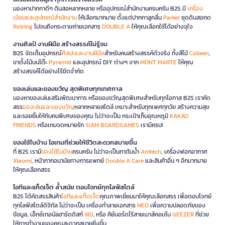
มองหาปากกาดีๆ ดินสอหลากหลาย หรืออุปกรณ์สำนักงานครบครัน B2S มี
เครื่อง
เขียนและอุปกรณ์สำนักงาน
ให้เลือกมากมาย ตั้งแต่ปากกาลูกลื่น
Parker
ชุดดินสอกด
Rotring
ไปจนถึงกระดาษถ่ายเอกสาร
DOUBLE A
ให้คุณเลือกใช้ได้อย่างจุใจ
งานศิลป์ งานฝีมือ สร้างสรรค์ไม่รู้จบ
B2S จัดเต็มอุปกรณ์
ศิลปะและงานฝีมือ
สำหรับคนสร้างสรรค์ตัวจริง ทั้งสีไม้
Colleen
,
ขาตั้งไม้บนโต๊ะ
Pyramid
และอุปกรณ์ DIY ต่างๆ จาก
MONT MARTE
ให้คุณ
สร้างสรรค์ได้อย่างไร้ขีดจำกัด
ของเล่นและของขวัญ สุดพิเศษทุกเทศกาล
มองหาของเล่นเสริมพัฒนาการ หรือของขวัญสุดพิเศษสำหรับทุกโอกาส B2S เราคัด
สรร
ของเล่นและของขวัญ
หลากหลายสไตล์ เหมาะสำหรับทุกเพศทุกวัย สร้างความสุข
และรอยยิ้มให้กับคนพิเศษของคุณ ไม่ว่าจะเป็น กระเป๋าเก็บอุณหภูมิ
KAKAO
FRIENDS
หรือเกมจดหมายรัก
SIAM BOARDGAMES
เรามีครบ!
ของใช้ในบ้าน ไอเทมที่ช่วยให้ชีวิตสะดวกสบายขึ้น
ที่ B2S เรามี
ของใช้ในบ้าน
ครบครัน ไม่ว่าจะเป็นกาต้มน้ำ
Anitech
, เครื่องฟอกอากาศ
Xiaomi
, หน้ากากอนามัยทางการแพทย์
Double A Care
และสินค้าอื่น ๆ อีกมากมาย
ให้คุณเลือกสรร
ไอทีและแก็ดเจ็ต ล้ำสมัย ตอบโจทย์ทุกไลฟ์สไตล์
B2S ได้คัดสรรสินค้า
ไอทีและแก็ดเจ็ต
คุณภาพเยี่ยมมาให้คุณเลือกสรร เพื่อตอบโจทย์
ทุกไลฟ์สไตล์ดิจิทัล ไม่ว่าจะเป็น เครื่องทำลายเอกสาร
NEO
เพื่อความปลอดภัยของ
ข้อมูล, เอ็กซ์เทอนัลฮาร์ดดิสก์
WD
, หรือ คีย์บอร์ดไร้สายเมาส์คอมโบ
GEEZER
ที่ช่วย
ให้การทำงานของคุณสะดวกสบายยิ่งขึ้น