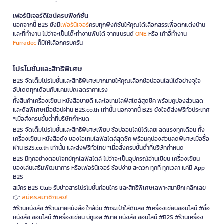
เฟอร์นิเจอร์ดีไซน์ครบฟังก์ชั่น
นอกจากนี้ B2S ยังมี
เฟอร์นิเจอร์
ครบทุกฟังก์ชันให้คุณได้เลือกสรรเพื่อตกแต่งบ้าน
และที่ทำงาน ไม่ว่าจะเป็นโต๊ะทำงานพับได้ จากแบรนด์
ONE
หรือ เก้าอี้ทำงาน
Furradec
ก็มีให้เลือกครบครัน
โปรโมชั่นและสิทธิพิเศษ
B2S จัดเต็มโปรโมชั่นและสิทธิพิเศษมากมายให้คุณเลือกช้อปออนไลน์ได้อย่างจุใจ
อัปเดตทุกเดือนกับแคมเปญลดราคาแรง
ทั้งสินค้าเครื่องเขียน หนังสือขายดี และไอเทมไลฟ์สไตล์สุดชิค พร้อมคูปองส่วนลด
และดีลพิเศษเมื่อช้อปผ่าน B2S.co.th เท่านั้น นอกจากนี้ B2S ยังใจดีส่งฟรีทั่วประเทศ
*เมื่อสั่งครบขั้นต่ำที่บริษัทกำหนด
B2S จัดเต็มโปรโมชั่นและสิทธิพิเศษเพียบ ช้อปออนไลน์ได้เลย! ลดแรงทุกเดือน ทั้ง
เครื่องเขียน หนังสือดัง ของไอเทมไลฟ์สไตล์สุดชิค พร้อมคูปองส่วนลดพิเศษเมื่อซื้อ
ผ่าน B2S.co.th เท่านั้น และส่งฟรีทั่วไทย *เมื่อสั่งครบขั้นต่ำที่บริษัทกำหนด
B2S มีทุกอย่างตอบโจทย์ทุกไลฟ์สไตล์ ไม่ว่าจะเป็นอุปกรณ์อ่านเขียน เครื่องเขียน
ของเล่นเสริมพัฒนาการ หรือเฟอร์นิเจอร์ ช้อปง่าย สะดวก ทุกที่ ทุกเวลา แค่มี App
B2S
สมัคร B2S Club รับข่าวสารโปรโมชั่นก่อนใคร และสิทธิพิเศษเฉพาะสมาชิก! คลิกเลย
สมัครสมาชิกเลย!
👉
#ร้านหนังสือ #ร้านขายหนังสือ ใกล้ฉัน #กระเป๋าใส่ดินสอ #เครื่องเขียนออนไลน์ #ซื้อ
หนังสือ ออนไลน์ #เครื่องเขียน บีทูเอส #ขาย หนังสือ ออนไลน์ #B2S #ร้านเครื่อง