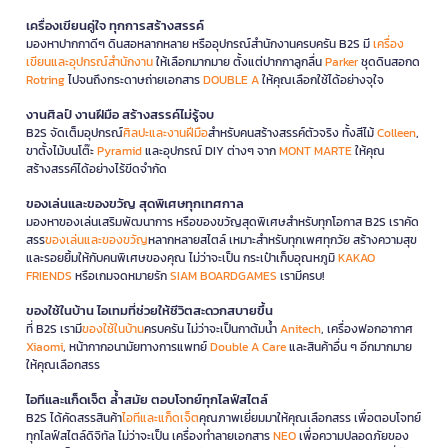
เครื่องเขียนคู่ใจ ทุกการสร้างสรรค์
มองหาปากกาดีๆ ดินสอหลากหลาย หรืออุปกรณ์สำนักงานครบครัน B2S มี
เครื่อง
เขียนและอุปกรณ์สำนักงาน
ให้เลือกมากมาย ตั้งแต่ปากกาลูกลื่น
Parker
ชุดดินสอกด
Rotring
ไปจนถึงกระดาษถ่ายเอกสาร
DOUBLE A
ให้คุณเลือกใช้ได้อย่างจุใจ
งานศิลป์ งานฝีมือ สร้างสรรค์ไม่รู้จบ
B2S จัดเต็มอุปกรณ์
ศิลปะและงานฝีมือ
สำหรับคนสร้างสรรค์ตัวจริง ทั้งสีไม้
Colleen
,
ขาตั้งไม้บนโต๊ะ
Pyramid
และอุปกรณ์ DIY ต่างๆ จาก
MONT MARTE
ให้คุณ
สร้างสรรค์ได้อย่างไร้ขีดจำกัด
ของเล่นและของขวัญ สุดพิเศษทุกเทศกาล
มองหาของเล่นเสริมพัฒนาการ หรือของขวัญสุดพิเศษสำหรับทุกโอกาส B2S เราคัด
สรร
ของเล่นและของขวัญ
หลากหลายสไตล์ เหมาะสำหรับทุกเพศทุกวัย สร้างความสุข
และรอยยิ้มให้กับคนพิเศษของคุณ ไม่ว่าจะเป็น กระเป๋าเก็บอุณหภูมิ
KAKAO
FRIENDS
หรือเกมจดหมายรัก
SIAM BOARDGAMES
เรามีครบ!
ของใช้ในบ้าน ไอเทมที่ช่วยให้ชีวิตสะดวกสบายขึ้น
ที่ B2S เรามี
ของใช้ในบ้าน
ครบครัน ไม่ว่าจะเป็นกาต้มน้ำ
Anitech
, เครื่องฟอกอากาศ
Xiaomi
, หน้ากากอนามัยทางการแพทย์
Double A Care
และสินค้าอื่น ๆ อีกมากมาย
ให้คุณเลือกสรร
ไอทีและแก็ดเจ็ต ล้ำสมัย ตอบโจทย์ทุกไลฟ์สไตล์
B2S ได้คัดสรรสินค้า
ไอทีและแก็ดเจ็ต
คุณภาพเยี่ยมมาให้คุณเลือกสรร เพื่อตอบโจทย์
ทุกไลฟ์สไตล์ดิจิทัล ไม่ว่าจะเป็น เครื่องทำลายเอกสาร
NEO
เพื่อความปลอดภัยของ