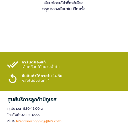
ค้นหาโดยใช้คำที่ใกล้เคียง
กรุณาลองค้นหาใหม่อีกครั้ง
การันตีของแท้
เลือกช้อปได้อย่างมั่นใจ​
คืนสินค้าได้ภายใน 14 วัน
หลังได้รับสินค้า*
ศูนย์บริการลูกค้าบีทูเอส
ทุกวัน เวลา 8.30-18.00 น.
โทรศัพท์: 02-115-0999
อีเมล:
b2sonlineshopping@b2s.co.th