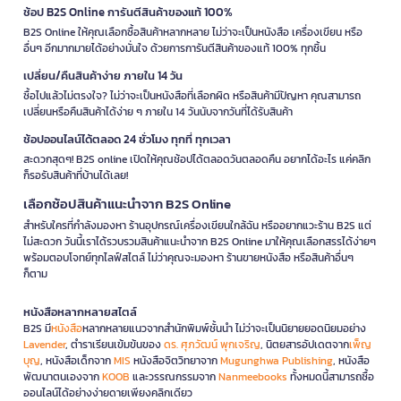
ช้อป B2S Online การันตีสินค้าของแท้ 100%
B2S Online ให้คุณเลือกซื้อสินค้าหลากหลาย ไม่ว่าจะเป็นหนังสือ เครื่องเขียน หรือ
อื่นๆ อีกมากมายได้อย่างมั่นใจ ด้วยการการันตีสินค้าของแท้ 100% ทุกชิ้น
เปลี่ยน/คืนสินค้าง่าย ภายใน 14 วัน
ซื้อไปแล้วไม่ตรงใจ? ไม่ว่าจะเป็นหนังสือที่เลือกผิด หรือสินค้ามีปัญหา คุณสามารถ
เปลี่ยนหรือคืนสินค้าได้ง่าย ๆ ภายใน 14 วันนับจากวันที่ได้รับสินค้า
ช้อปออนไลน์ได้ตลอด 24 ชั่วโมง ทุกที่ ทุกเวลา
สะดวกสุดๆ! B2S online เปิดให้คุณช้อปได้ตลอดวันตลอดคืน อยากได้อะไร แค่คลิก
ก็รอรับสินค้าที่บ้านได้เลย!
เลือกช้อปสินค้าแนะนำจาก B2S Online
สำหรับใครที่กำลังมองหา ร้านอุปกรณ์เครื่องเขียนใกล้ฉัน หรืออยากแวะร้าน B2S แต่
ไม่สะดวก วันนี้เราได้รวบรวมสินค้าแนะนำจาก B2S Online มาให้คุณเลือกสรรได้ง่ายๆ
พร้อมตอบโจทย์ทุกไลฟ์สไตล์ ไม่ว่าคุณจะมองหา ร้านขายหนังสือ หรือสินค้าอื่นๆ
ก็ตาม
หนังสือหลากหลายสไตล์
B2S มี
หนังสือ
หลากหลายแนวจากสำนักพิมพ์ชั้นนำ ไม่ว่าจะเป็นนิยายยอดนิยมอย่าง
Lavender
, ตำราเรียนเข้มข้นของ
ดร. ศุภวัฒน์ พุกเจริญ
, นิตยสารอัปเดตจาก
เพ็ญ
บุญ
, หนังสือเด็กจาก
MIS
หนังสือจิตวิทยาจาก
Mugunghwa Publishing
, หนังสือ
พัฒนาตนเองจาก
KOOB
และวรรณกรรมจาก
Nanmeebooks
ทั้งหมดนี้สามารถซื้อ
ออนไลน์ได้อย่างง่ายดายเพียงคลิกเดียว