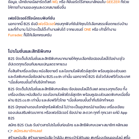
ข้อมูล, เอ็กซ์เทอนัลฮาร์ดดิสก์
WD
, หรือ คีย์บอร์ดไร้สายเมาส์คอมโบ
GEEZER
ที่ช่วย
ให้การทำงานของคุณสะดวกสบายยิ่งขึ้น
เฟอร์นิเจอร์ดีไซน์ครบฟังก์ชั่น
นอกจากนี้ B2S ยังมี
เฟอร์นิเจอร์
ครบทุกฟังก์ชันให้คุณได้เลือกสรรเพื่อตกแต่งบ้าน
และที่ทำงาน ไม่ว่าจะเป็นโต๊ะทำงานพับได้ จากแบรนด์
ONE
หรือ เก้าอี้ทำงาน
Furradec
ก็มีให้เลือกครบครัน
โปรโมชั่นและสิทธิพิเศษ
B2S จัดเต็มโปรโมชั่นและสิทธิพิเศษมากมายให้คุณเลือกช้อปออนไลน์ได้อย่างจุใจ
อัปเดตทุกเดือนกับแคมเปญลดราคาแรง
ทั้งสินค้าเครื่องเขียน หนังสือขายดี และไอเทมไลฟ์สไตล์สุดชิค พร้อมคูปองส่วนลด
และดีลพิเศษเมื่อช้อปผ่าน B2S.co.th เท่านั้น นอกจากนี้ B2S ยังใจดีส่งฟรีทั่วประเทศ
*เมื่อสั่งครบขั้นต่ำที่บริษัทกำหนด
B2S จัดเต็มโปรโมชั่นและสิทธิพิเศษเพียบ ช้อปออนไลน์ได้เลย! ลดแรงทุกเดือน ทั้ง
เครื่องเขียน หนังสือดัง ของไอเทมไลฟ์สไตล์สุดชิค พร้อมคูปองส่วนลดพิเศษเมื่อซื้อ
ผ่าน B2S.co.th เท่านั้น และส่งฟรีทั่วไทย *เมื่อสั่งครบขั้นต่ำที่บริษัทกำหนด
B2S มีทุกอย่างตอบโจทย์ทุกไลฟ์สไตล์ ไม่ว่าจะเป็นอุปกรณ์อ่านเขียน เครื่องเขียน
ของเล่นเสริมพัฒนาการ หรือเฟอร์นิเจอร์ ช้อปง่าย สะดวก ทุกที่ ทุกเวลา แค่มี App
B2S
สมัคร B2S Club รับข่าวสารโปรโมชั่นก่อนใคร และสิทธิพิเศษเฉพาะสมาชิก! คลิกเลย
สมัครสมาชิกเลย!
👉
#ร้านหนังสือ #ร้านขายหนังสือ ใกล้ฉัน #กระเป๋าใส่ดินสอ #เครื่องเขียนออนไลน์ #ซื้อ