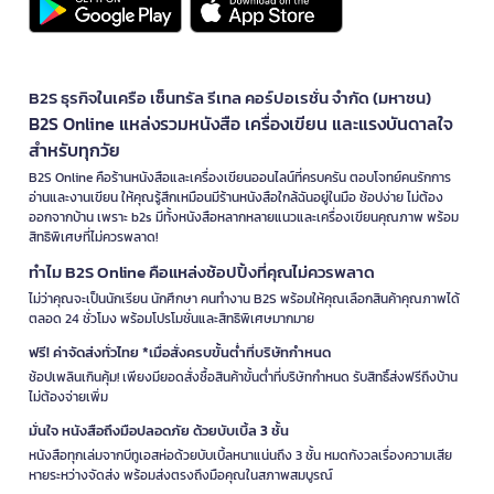
B2S ธุรกิจในเครือ เซ็นทรัล รีเทล คอร์ปอเรชั่น จำกัด (มหาชน)
B2S Online แหล่งรวมหนังสือ เครื่องเขียน และแรงบันดาลใจ
สำหรับทุกวัย
B2S Online คือร้านหนังสือและเครื่องเขียนออนไลน์ที่ครบครัน ตอบโจทย์คนรักการ
อ่านและงานเขียน ให้คุณรู้สึกเหมือนมีร้านหนังสือใกล้ฉันอยู่ในมือ ช้อปง่าย ไม่ต้อง
ออกจากบ้าน เพราะ b2s มีทั้งหนังสือหลากหลายแนวและเครื่องเขียนคุณภาพ พร้อม
สิทธิพิเศษที่ไม่ควรพลาด!
ทำไม B2S Online คือแหล่งช้อปปิ้งที่คุณไม่ควรพลาด
ไม่ว่าคุณจะเป็นนักเรียน นักศึกษา คนทำงาน B2S พร้อมให้คุณเลือกสินค้าคุณภาพได้
ตลอด 24 ชั่วโมง พร้อมโปรโมชั่นและสิทธิพิเศษมากมาย
ฟรี! ค่าจัดส่งทั่วไทย *เมื่อสั่งครบขั้นต่ำที่บริษัทกำหนด
ช้อปเพลินเกินคุ้ม! เพียงมียอดสั่งซื้อสินค้าขั้นต่ำที่บริษัทกำหนด รับสิทธิ์ส่งฟรีถึงบ้าน
ไม่ต้องจ่ายเพิ่ม
มั่นใจ หนังสือถึงมือปลอดภัย ด้วยบับเบิ้ล 3 ชั้น
หนังสือทุกเล่มจากบีทูเอสห่อด้วยบับเบิ้ลหนาแน่นถึง 3 ชั้น หมดกังวลเรื่องความเสีย
หายระหว่างจัดส่ง พร้อมส่งตรงถึงมือคุณในสภาพสมบูรณ์