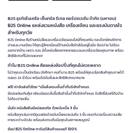
B2S ธุรกิจในเครือ เซ็นทรัล รีเทล คอร์ปอเรชั่น จำกัด (มหาชน)
B2S Online แหล่งรวมหนังสือ เครื่องเขียน และแรงบันดาลใจ
สำหรับทุกวัย
B2S Online คือร้านหนังสือและเครื่องเขียนออนไลน์ที่ครบครัน ตอบโจทย์คนรักการ
อ่านและงานเขียน ให้คุณรู้สึกเหมือนมีร้านหนังสือใกล้ฉันอยู่ในมือ ช้อปง่าย ไม่ต้อง
ออกจากบ้าน เพราะ b2s มีทั้งหนังสือหลากหลายแนวและเครื่องเขียนคุณภาพ พร้อม
สิทธิพิเศษที่ไม่ควรพลาด!
ทำไม B2S Online คือแหล่งช้อปปิ้งที่คุณไม่ควรพลาด
ไม่ว่าคุณจะเป็นนักเรียน นักศึกษา คนทำงาน B2S พร้อมให้คุณเลือกสินค้าคุณภาพได้
ตลอด 24 ชั่วโมง พร้อมโปรโมชั่นและสิทธิพิเศษมากมาย
ฟรี! ค่าจัดส่งทั่วไทย *เมื่อสั่งครบขั้นต่ำที่บริษัทกำหนด
ช้อปเพลินเกินคุ้ม! เพียงมียอดสั่งซื้อสินค้าขั้นต่ำที่บริษัทกำหนด รับสิทธิ์ส่งฟรีถึงบ้าน
ไม่ต้องจ่ายเพิ่ม
มั่นใจ หนังสือถึงมือปลอดภัย ด้วยบับเบิ้ล 3 ชั้น
หนังสือทุกเล่มจากบีทูเอสห่อด้วยบับเบิ้ลหนาแน่นถึง 3 ชั้น หมดกังวลเรื่องความเสีย
หายระหว่างจัดส่ง พร้อมส่งตรงถึงมือคุณในสภาพสมบูรณ์
ช้อป B2S Online การันตีสินค้าของแท้ 100%