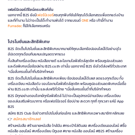
เฟอร์นิเจอร์ดีไซน์ครบฟังก์ชั่น
นอกจากนี้ B2S ยังมี
เฟอร์นิเจอร์
ครบทุกฟังก์ชันให้คุณได้เลือกสรรเพื่อตกแต่งบ้าน
และที่ทำงาน ไม่ว่าจะเป็นโต๊ะทำงานพับได้ จากแบรนด์
ONE
หรือ เก้าอี้ทำงาน
Furradec
ก็มีให้เลือกครบครัน
โปรโมชั่นและสิทธิพิเศษ
B2S จัดเต็มโปรโมชั่นและสิทธิพิเศษมากมายให้คุณเลือกช้อปออนไลน์ได้อย่างจุใจ
อัปเดตทุกเดือนกับแคมเปญลดราคาแรง
ทั้งสินค้าเครื่องเขียน หนังสือขายดี และไอเทมไลฟ์สไตล์สุดชิค พร้อมคูปองส่วนลด
และดีลพิเศษเมื่อช้อปผ่าน B2S.co.th เท่านั้น นอกจากนี้ B2S ยังใจดีส่งฟรีทั่วประเทศ
*เมื่อสั่งครบขั้นต่ำที่บริษัทกำหนด
B2S จัดเต็มโปรโมชั่นและสิทธิพิเศษเพียบ ช้อปออนไลน์ได้เลย! ลดแรงทุกเดือน ทั้ง
เครื่องเขียน หนังสือดัง ของไอเทมไลฟ์สไตล์สุดชิค พร้อมคูปองส่วนลดพิเศษเมื่อซื้อ
ผ่าน B2S.co.th เท่านั้น และส่งฟรีทั่วไทย *เมื่อสั่งครบขั้นต่ำที่บริษัทกำหนด
B2S มีทุกอย่างตอบโจทย์ทุกไลฟ์สไตล์ ไม่ว่าจะเป็นอุปกรณ์อ่านเขียน เครื่องเขียน
ของเล่นเสริมพัฒนาการ หรือเฟอร์นิเจอร์ ช้อปง่าย สะดวก ทุกที่ ทุกเวลา แค่มี App
B2S
สมัคร B2S Club รับข่าวสารโปรโมชั่นก่อนใคร และสิทธิพิเศษเฉพาะสมาชิก! คลิกเลย
สมัครสมาชิกเลย!
👉
#ร้านหนังสือ #ร้านขายหนังสือ ใกล้ฉัน #กระเป๋าใส่ดินสอ #เครื่องเขียนออนไลน์ #ซื้อ
หนังสือ ออนไลน์ #เครื่องเขียน บีทูเอส #ขาย หนังสือ ออนไลน์ #B2S #ร้านเครื่อง