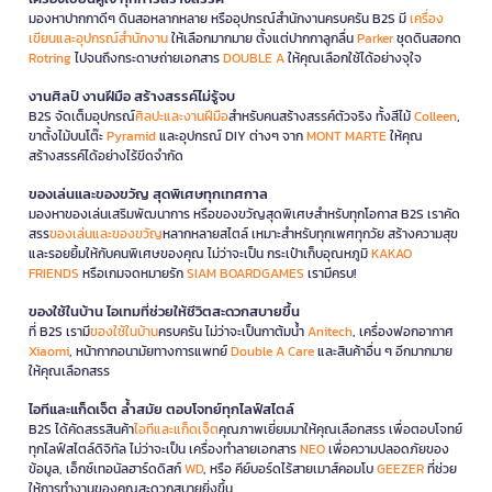
มองหาปากกาดีๆ ดินสอหลากหลาย หรืออุปกรณ์สำนักงานครบครัน B2S มี
เครื่อง
เขียนและอุปกรณ์สำนักงาน
ให้เลือกมากมาย ตั้งแต่ปากกาลูกลื่น
Parker
ชุดดินสอกด
Rotring
ไปจนถึงกระดาษถ่ายเอกสาร
DOUBLE A
ให้คุณเลือกใช้ได้อย่างจุใจ
งานศิลป์ งานฝีมือ สร้างสรรค์ไม่รู้จบ
B2S จัดเต็มอุปกรณ์
ศิลปะและงานฝีมือ
สำหรับคนสร้างสรรค์ตัวจริง ทั้งสีไม้
Colleen
,
ขาตั้งไม้บนโต๊ะ
Pyramid
และอุปกรณ์ DIY ต่างๆ จาก
MONT MARTE
ให้คุณ
สร้างสรรค์ได้อย่างไร้ขีดจำกัด
ของเล่นและของขวัญ สุดพิเศษทุกเทศกาล
มองหาของเล่นเสริมพัฒนาการ หรือของขวัญสุดพิเศษสำหรับทุกโอกาส B2S เราคัด
สรร
ของเล่นและของขวัญ
หลากหลายสไตล์ เหมาะสำหรับทุกเพศทุกวัย สร้างความสุข
และรอยยิ้มให้กับคนพิเศษของคุณ ไม่ว่าจะเป็น กระเป๋าเก็บอุณหภูมิ
KAKAO
FRIENDS
หรือเกมจดหมายรัก
SIAM BOARDGAMES
เรามีครบ!
ของใช้ในบ้าน ไอเทมที่ช่วยให้ชีวิตสะดวกสบายขึ้น
ที่ B2S เรามี
ของใช้ในบ้าน
ครบครัน ไม่ว่าจะเป็นกาต้มน้ำ
Anitech
, เครื่องฟอกอากาศ
Xiaomi
, หน้ากากอนามัยทางการแพทย์
Double A Care
และสินค้าอื่น ๆ อีกมากมาย
ให้คุณเลือกสรร
ไอทีและแก็ดเจ็ต ล้ำสมัย ตอบโจทย์ทุกไลฟ์สไตล์
B2S ได้คัดสรรสินค้า
ไอทีและแก็ดเจ็ต
คุณภาพเยี่ยมมาให้คุณเลือกสรร เพื่อตอบโจทย์
ทุกไลฟ์สไตล์ดิจิทัล ไม่ว่าจะเป็น เครื่องทำลายเอกสาร
NEO
เพื่อความปลอดภัยของ
ข้อมูล, เอ็กซ์เทอนัลฮาร์ดดิสก์
WD
, หรือ คีย์บอร์ดไร้สายเมาส์คอมโบ
GEEZER
ที่ช่วย
ให้การทำงานของคุณสะดวกสบายยิ่งขึ้น