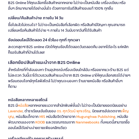
B2S Online ให้คุณเลือกซื้อสินค้าหลากหลาย ไม่ว่าจะเป็นหนังสือ เครื่องเขียน หรือ
อื่นๆ อีกมากมายได้อย่างมั่นใจ ด้วยการการันตีสินค้าของแท้ 100% ทุกชิ้น
เปลี่ยน/คืนสินค้าง่าย ภายใน 14 วัน
ซื้อไปแล้วไม่ตรงใจ? ไม่ว่าจะเป็นหนังสือที่เลือกผิด หรือสินค้ามีปัญหา คุณสามารถ
เปลี่ยนหรือคืนสินค้าได้ง่าย ๆ ภายใน 14 วันนับจากวันที่ได้รับสินค้า
ช้อปออนไลน์ได้ตลอด 24 ชั่วโมง ทุกที่ ทุกเวลา
สะดวกสุดๆ! B2S online เปิดให้คุณช้อปได้ตลอดวันตลอดคืน อยากได้อะไร แค่คลิก
ก็รอรับสินค้าที่บ้านได้เลย!
เลือกช้อปสินค้าแนะนำจาก B2S Online
สำหรับใครที่กำลังมองหา ร้านอุปกรณ์เครื่องเขียนใกล้ฉัน หรืออยากแวะร้าน B2S แต่
ไม่สะดวก วันนี้เราได้รวบรวมสินค้าแนะนำจาก B2S Online มาให้คุณเลือกสรรได้ง่ายๆ
พร้อมตอบโจทย์ทุกไลฟ์สไตล์ ไม่ว่าคุณจะมองหา ร้านขายหนังสือ หรือสินค้าอื่นๆ
ก็ตาม
หนังสือหลากหลายสไตล์
B2S มี
หนังสือ
หลากหลายแนวจากสำนักพิมพ์ชั้นนำ ไม่ว่าจะเป็นนิยายยอดนิยมอย่าง
Lavender
, ตำราเรียนเข้มข้นของ
ดร. ศุภวัฒน์ พุกเจริญ
, นิตยสารอัปเดตจาก
เพ็ญ
บุญ
, หนังสือเด็กจาก
MIS
หนังสือจิตวิทยาจาก
Mugunghwa Publishing
, หนังสือ
พัฒนาตนเองจาก
KOOB
และวรรณกรรมจาก
Nanmeebooks
ทั้งหมดนี้สามารถซื้อ
ออนไลน์ได้อย่างง่ายดายเพียงคลิกเดียว
เครื่องเขียนคู่ใจ ทุกการสร้างสรรค์