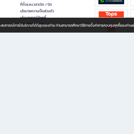
ที่ตั้งและเวลาเปิด / ปิด
นโยบายความเป็นส่วนตัว
นโยบายการใช้คุกกี้
นักลงทุนสัมพันธ์
อประสบการณ์การใช้บริการที่ดีที่สุดของท่าน ท่านสามารถศึกษาวิธีการตั้งค่าการควบคุมคุกกี้ของท่าน
ทุกวัย
ขียน ให้คุณรู้สึกเหมือนมีร้านหนังสือใกล้ฉันอยู่ในมือ ช้อปง่าย ไม่ต้องออกจากบ้าน เพราะ b2
 ชั่วโมง พร้อมโปรโมชั่นและสิทธิพิเศษมากมาย