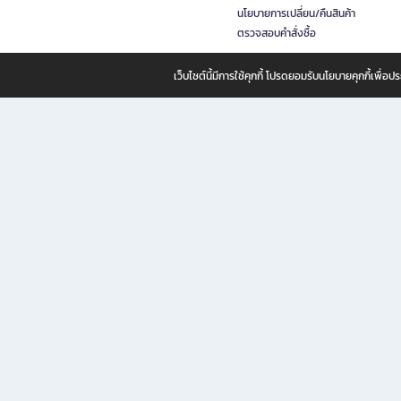
นโยบายการเปลี่ยน/คืนสินค้า
ตรวจสอบคำสั่งซื้อ
เว็บไซต์นี้มีการใช้คุกกี้ โปรดยอมรับนโยบายคุกกี้เพื่
B2S ธุรกิจในเครือ เซ็นทรัล รีเทล คอร์ปอเรชั่น จำกัด (มหาชน)
B2S Online แหล่งรวมหนังสือ เครื่องเขียน และแรงบันดาลใจสำหรับ
B2S Online คือร้านหนังสือและเครื่องเขียนออนไลน์ที่ครบครัน ตอบโจทย์คนรักการอ่านและงานเ
ทำไม B2S Online คือแหล่งช้อปปิ้งที่คุณไม่ควรพลาด
ไม่ว่าคุณจะเป็นนักเรียน นักศึกษา คนทำงาน B2S พร้อมให้คุณเลือกสินค้าคุณภาพได้ตลอด 24