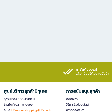
การันตีของแท้
เลือกช้อปได้อย่างมั่นใจ​
ศูนย์บริการลูกค้าบีทูเอส
การสนับสนุนลูกค้า
ทุกวัน เวลา 8.30-18.00 น.
ติดต่อเรา
โทรศัพท์: 02-115-0999
วิธีการช้อปออนไลน์
อีเมล:
b2sonlineshopping@b2s.co.th
การจัดส่งสินค้า