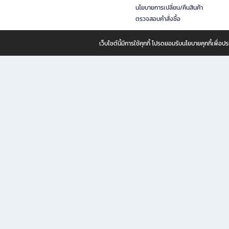
นโยบายการเปลี่ยน/คืนสินค้า
ตรวจสอบคำสั่งซื้อ
เว็บไซต์นี้มีการใช้คุกกี้ โปรดยอมรับนโยบายคุกกี้เพื่
B2S ธุรกิจในเครือ เซ็นทรัล รีเทล คอร์ปอเรชั่น จำกัด (มหาชน)
B2S Online แหล่งรวมหนังสือ เครื่องเขียน และแรงบันดาลใจสำหรับ
B2S Online คือร้านหนังสือและเครื่องเขียนออนไลน์ที่ครบครัน ตอบโจทย์คนรักการอ่านและงานเ
ทำไม B2S Online คือแหล่งช้อปปิ้งที่คุณไม่ควรพลาด
ไม่ว่าคุณจะเป็นนักเรียน นักศึกษา คนทำงาน B2S พร้อมให้คุณเลือกสินค้าคุณภาพได้ตลอด 24