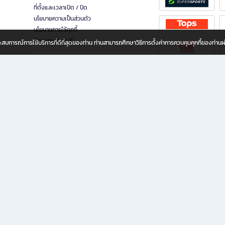
ที่ตั้งและเวลาเปิด / ปิด
นโยบายความเป็นส่วนตัว
นโยบายการใช้คุกกี้
นักลงทุนสัมพันธ์
อประสบการณ์การใช้บริการที่ดีที่สุดของท่าน ท่านสามารถศึกษาวิธีการตั้งค่าการควบคุมคุกกี้ของท่าน
ทุกวัย
ขียน ให้คุณรู้สึกเหมือนมีร้านหนังสือใกล้ฉันอยู่ในมือ ช้อปง่าย ไม่ต้องออกจากบ้าน เพราะ b2
 ชั่วโมง พร้อมโปรโมชั่นและสิทธิพิเศษมากมาย