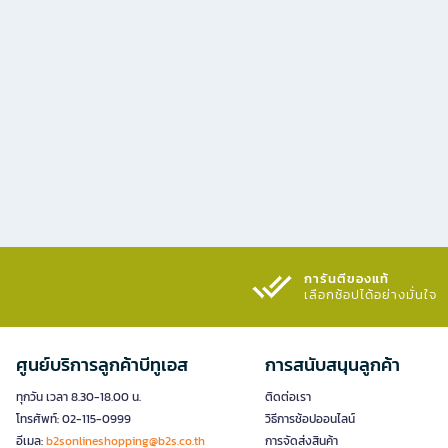
การันตีของแท้
เลือกช้อปได้อย่างมั่นใจ​
ศูนย์บริการลูกค้าบีทูเอส
การสนับสนุนลูกค้า
ทุกวัน เวลา 8.30-18.00 น.
ติดต่อเรา
โทรศัพท์: 02-115-0999
วิธีการช้อปออนไลน์
อีเมล:
b2sonlineshopping@b2s.co.th
การจัดส่งสินค้า