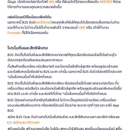
ข้อมูล, เอ็กซ์เทอนัลฮาร์ดดิสก์
WD
, หรือ คีย์บอร์ดไร้สายเมาส์คอมโบ
GEEZER
ที่ช่วย
ให้การทำงานของคุณสะดวกสบายยิ่งขึ้น
เฟอร์นิเจอร์ดีไซน์ครบฟังก์ชั่น
นอกจากนี้ B2S ยังมี
เฟอร์นิเจอร์
ครบทุกฟังก์ชันให้คุณได้เลือกสรรเพื่อตกแต่งบ้าน
และที่ทำงาน ไม่ว่าจะเป็นโต๊ะทำงานพับได้ จากแบรนด์
ONE
หรือ เก้าอี้ทำงาน
Furradec
ก็มีให้เลือกครบครัน
โปรโมชั่นและสิทธิพิเศษ
B2S จัดเต็มโปรโมชั่นและสิทธิพิเศษมากมายให้คุณเลือกช้อปออนไลน์ได้อย่างจุใจ
อัปเดตทุกเดือนกับแคมเปญลดราคาแรง
ทั้งสินค้าเครื่องเขียน หนังสือขายดี และไอเทมไลฟ์สไตล์สุดชิค พร้อมคูปองส่วนลด
และดีลพิเศษเมื่อช้อปผ่าน B2S.co.th เท่านั้น นอกจากนี้ B2S ยังใจดีส่งฟรีทั่วประเทศ
*เมื่อสั่งครบขั้นต่ำที่บริษัทกำหนด
B2S จัดเต็มโปรโมชั่นและสิทธิพิเศษเพียบ ช้อปออนไลน์ได้เลย! ลดแรงทุกเดือน ทั้ง
เครื่องเขียน หนังสือดัง ของไอเทมไลฟ์สไตล์สุดชิค พร้อมคูปองส่วนลดพิเศษเมื่อซื้อ
ผ่าน B2S.co.th เท่านั้น และส่งฟรีทั่วไทย *เมื่อสั่งครบขั้นต่ำที่บริษัทกำหนด
B2S มีทุกอย่างตอบโจทย์ทุกไลฟ์สไตล์ ไม่ว่าจะเป็นอุปกรณ์อ่านเขียน เครื่องเขียน
ของเล่นเสริมพัฒนาการ หรือเฟอร์นิเจอร์ ช้อปง่าย สะดวก ทุกที่ ทุกเวลา แค่มี App
B2S
สมัคร B2S Club รับข่าวสารโปรโมชั่นก่อนใคร และสิทธิพิเศษเฉพาะสมาชิก! คลิกเลย
สมัครสมาชิกเลย!
👉
#ร้านหนังสือ #ร้านขายหนังสือ ใกล้ฉัน #กระเป๋าใส่ดินสอ #เครื่องเขียนออนไลน์ #ซื้อ