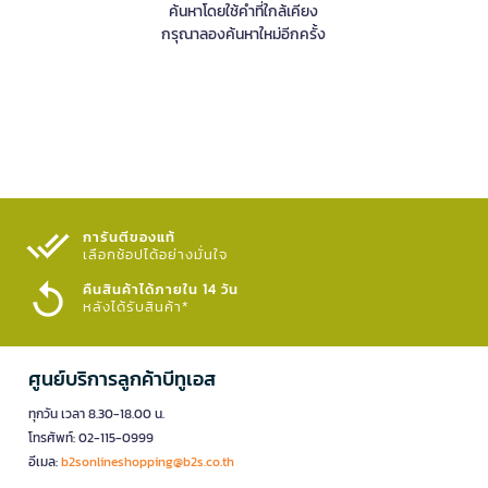
ค้นหาโดยใช้คำที่ใกล้เคียง
กรุณาลองค้นหาใหม่อีกครั้ง
การันตีของแท้
เลือกช้อปได้อย่างมั่นใจ​
คืนสินค้าได้ภายใน 14 วัน
หลังได้รับสินค้า*
ศูนย์บริการลูกค้าบีทูเอส
ทุกวัน เวลา 8.30-18.00 น.
โทรศัพท์: 02-115-0999
อีเมล:
b2sonlineshopping@b2s.co.th