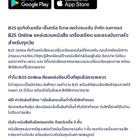
B2S ธุรกิจในเครือ เซ็นทรัล รีเทล คอร์ปอเรชั่น จำกัด (มหาชน)
B2S Online แหล่งรวมหนังสือ เครื่องเขียน และแรงบันดาลใจ
สำหรับทุกวัย
B2S Online คือร้านหนังสือและเครื่องเขียนออนไลน์ที่ครบครัน ตอบโจทย์คนรักการ
อ่านและงานเขียน ให้คุณรู้สึกเหมือนมีร้านหนังสือใกล้ฉันอยู่ในมือ ช้อปง่าย ไม่ต้อง
ออกจากบ้าน เพราะ b2s มีทั้งหนังสือหลากหลายแนวและเครื่องเขียนคุณภาพ พร้อม
สิทธิพิเศษที่ไม่ควรพลาด!
ทำไม B2S Online คือแหล่งช้อปปิ้งที่คุณไม่ควรพลาด
ไม่ว่าคุณจะเป็นนักเรียน นักศึกษา คนทำงาน B2S พร้อมให้คุณเลือกสินค้าคุณภาพได้
ตลอด 24 ชั่วโมง พร้อมโปรโมชั่นและสิทธิพิเศษมากมาย
ฟรี! ค่าจัดส่งทั่วไทย *เมื่อสั่งครบขั้นต่ำที่บริษัทกำหนด
ช้อปเพลินเกินคุ้ม! เพียงมียอดสั่งซื้อสินค้าขั้นต่ำที่บริษัทกำหนด รับสิทธิ์ส่งฟรีถึงบ้าน
ไม่ต้องจ่ายเพิ่ม
มั่นใจ หนังสือถึงมือปลอดภัย ด้วยบับเบิ้ล 3 ชั้น
หนังสือทุกเล่มจากบีทูเอสห่อด้วยบับเบิ้ลหนาแน่นถึง 3 ชั้น หมดกังวลเรื่องความเสีย
หายระหว่างจัดส่ง พร้อมส่งตรงถึงมือคุณในสภาพสมบูรณ์