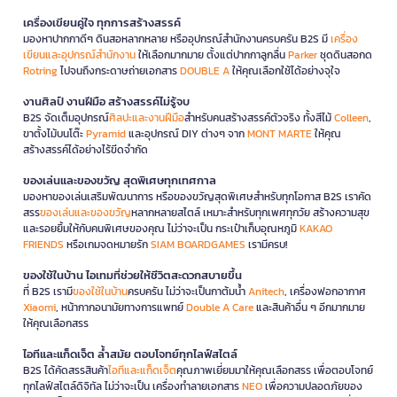
เครื่องเขียนคู่ใจ ทุกการสร้างสรรค์
มองหาปากกาดีๆ ดินสอหลากหลาย หรืออุปกรณ์สำนักงานครบครัน B2S มี
เครื่อง
เขียนและอุปกรณ์สำนักงาน
ให้เลือกมากมาย ตั้งแต่ปากกาลูกลื่น
Parker
ชุดดินสอกด
Rotring
ไปจนถึงกระดาษถ่ายเอกสาร
DOUBLE A
ให้คุณเลือกใช้ได้อย่างจุใจ
งานศิลป์ งานฝีมือ สร้างสรรค์ไม่รู้จบ
B2S จัดเต็มอุปกรณ์
ศิลปะและงานฝีมือ
สำหรับคนสร้างสรรค์ตัวจริง ทั้งสีไม้
Colleen
,
ขาตั้งไม้บนโต๊ะ
Pyramid
และอุปกรณ์ DIY ต่างๆ จาก
MONT MARTE
ให้คุณ
สร้างสรรค์ได้อย่างไร้ขีดจำกัด
ของเล่นและของขวัญ สุดพิเศษทุกเทศกาล
มองหาของเล่นเสริมพัฒนาการ หรือของขวัญสุดพิเศษสำหรับทุกโอกาส B2S เราคัด
สรร
ของเล่นและของขวัญ
หลากหลายสไตล์ เหมาะสำหรับทุกเพศทุกวัย สร้างความสุข
และรอยยิ้มให้กับคนพิเศษของคุณ ไม่ว่าจะเป็น กระเป๋าเก็บอุณหภูมิ
KAKAO
FRIENDS
หรือเกมจดหมายรัก
SIAM BOARDGAMES
เรามีครบ!
ของใช้ในบ้าน ไอเทมที่ช่วยให้ชีวิตสะดวกสบายขึ้น
ที่ B2S เรามี
ของใช้ในบ้าน
ครบครัน ไม่ว่าจะเป็นกาต้มน้ำ
Anitech
, เครื่องฟอกอากาศ
Xiaomi
, หน้ากากอนามัยทางการแพทย์
Double A Care
และสินค้าอื่น ๆ อีกมากมาย
ให้คุณเลือกสรร
ไอทีและแก็ดเจ็ต ล้ำสมัย ตอบโจทย์ทุกไลฟ์สไตล์
B2S ได้คัดสรรสินค้า
ไอทีและแก็ดเจ็ต
คุณภาพเยี่ยมมาให้คุณเลือกสรร เพื่อตอบโจทย์
ทุกไลฟ์สไตล์ดิจิทัล ไม่ว่าจะเป็น เครื่องทำลายเอกสาร
NEO
เพื่อความปลอดภัยของ