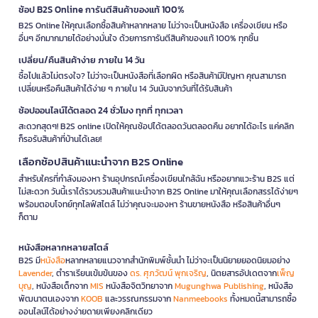
ช้อป B2S Online การันตีสินค้าของแท้ 100%
B2S Online ให้คุณเลือกซื้อสินค้าหลากหลาย ไม่ว่าจะเป็นหนังสือ เครื่องเขียน หรือ
อื่นๆ อีกมากมายได้อย่างมั่นใจ ด้วยการการันตีสินค้าของแท้ 100% ทุกชิ้น
เปลี่ยน/คืนสินค้าง่าย ภายใน 14 วัน
ซื้อไปแล้วไม่ตรงใจ? ไม่ว่าจะเป็นหนังสือที่เลือกผิด หรือสินค้ามีปัญหา คุณสามารถ
เปลี่ยนหรือคืนสินค้าได้ง่าย ๆ ภายใน 14 วันนับจากวันที่ได้รับสินค้า
ช้อปออนไลน์ได้ตลอด 24 ชั่วโมง ทุกที่ ทุกเวลา
สะดวกสุดๆ! B2S online เปิดให้คุณช้อปได้ตลอดวันตลอดคืน อยากได้อะไร แค่คลิก
ก็รอรับสินค้าที่บ้านได้เลย!
เลือกช้อปสินค้าแนะนำจาก B2S Online
สำหรับใครที่กำลังมองหา ร้านอุปกรณ์เครื่องเขียนใกล้ฉัน หรืออยากแวะร้าน B2S แต่
ไม่สะดวก วันนี้เราได้รวบรวมสินค้าแนะนำจาก B2S Online มาให้คุณเลือกสรรได้ง่ายๆ
พร้อมตอบโจทย์ทุกไลฟ์สไตล์ ไม่ว่าคุณจะมองหา ร้านขายหนังสือ หรือสินค้าอื่นๆ
ก็ตาม
หนังสือหลากหลายสไตล์
B2S มี
หนังสือ
หลากหลายแนวจากสำนักพิมพ์ชั้นนำ ไม่ว่าจะเป็นนิยายยอดนิยมอย่าง
Lavender
, ตำราเรียนเข้มข้นของ
ดร. ศุภวัฒน์ พุกเจริญ
, นิตยสารอัปเดตจาก
เพ็ญ
บุญ
, หนังสือเด็กจาก
MIS
หนังสือจิตวิทยาจาก
Mugunghwa Publishing
, หนังสือ
พัฒนาตนเองจาก
KOOB
และวรรณกรรมจาก
Nanmeebooks
ทั้งหมดนี้สามารถซื้อ
ออนไลน์ได้อย่างง่ายดายเพียงคลิกเดียว