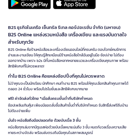
B2S ธุรกิจในเครือ เซ็นทรัล รีเทล คอร์ปอเรชั่น จำกัด (มหาชน)
B2S Online แหล่งรวมหนังสือ เครื่องเขียน และแรงบันดาลใจ
สำหรับทุกวัย
B2S Online คือร้านหนังสือและเครื่องเขียนออนไลน์ที่ครบครัน ตอบโจทย์คนรักการ
อ่านและงานเขียน ให้คุณรู้สึกเหมือนมีร้านหนังสือใกล้ฉันอยู่ในมือ ช้อปง่าย ไม่ต้อง
ออกจากบ้าน เพราะ b2s มีทั้งหนังสือหลากหลายแนวและเครื่องเขียนคุณภาพ พร้อม
สิทธิพิเศษที่ไม่ควรพลาด!
ทำไม B2S Online คือแหล่งช้อปปิ้งที่คุณไม่ควรพลาด
ไม่ว่าคุณจะเป็นนักเรียน นักศึกษา คนทำงาน B2S พร้อมให้คุณเลือกสินค้าคุณภาพได้
ตลอด 24 ชั่วโมง พร้อมโปรโมชั่นและสิทธิพิเศษมากมาย
ฟรี! ค่าจัดส่งทั่วไทย *เมื่อสั่งครบขั้นต่ำที่บริษัทกำหนด
ช้อปเพลินเกินคุ้ม! เพียงมียอดสั่งซื้อสินค้าขั้นต่ำที่บริษัทกำหนด รับสิทธิ์ส่งฟรีถึงบ้าน
ไม่ต้องจ่ายเพิ่ม
มั่นใจ หนังสือถึงมือปลอดภัย ด้วยบับเบิ้ล 3 ชั้น
หนังสือทุกเล่มจากบีทูเอสห่อด้วยบับเบิ้ลหนาแน่นถึง 3 ชั้น หมดกังวลเรื่องความเสีย
หายระหว่างจัดส่ง พร้อมส่งตรงถึงมือคุณในสภาพสมบูรณ์