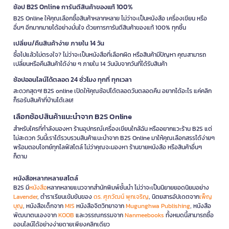
ช้อป B2S Online การันตีสินค้าของแท้ 100%
B2S Online ให้คุณเลือกซื้อสินค้าหลากหลาย ไม่ว่าจะเป็นหนังสือ เครื่องเขียน หรือ
อื่นๆ อีกมากมายได้อย่างมั่นใจ ด้วยการการันตีสินค้าของแท้ 100% ทุกชิ้น
เปลี่ยน/คืนสินค้าง่าย ภายใน 14 วัน
ซื้อไปแล้วไม่ตรงใจ? ไม่ว่าจะเป็นหนังสือที่เลือกผิด หรือสินค้ามีปัญหา คุณสามารถ
เปลี่ยนหรือคืนสินค้าได้ง่าย ๆ ภายใน 14 วันนับจากวันที่ได้รับสินค้า
ช้อปออนไลน์ได้ตลอด 24 ชั่วโมง ทุกที่ ทุกเวลา
สะดวกสุดๆ! B2S online เปิดให้คุณช้อปได้ตลอดวันตลอดคืน อยากได้อะไร แค่คลิก
ก็รอรับสินค้าที่บ้านได้เลย!
เลือกช้อปสินค้าแนะนำจาก B2S Online
สำหรับใครที่กำลังมองหา ร้านอุปกรณ์เครื่องเขียนใกล้ฉัน หรืออยากแวะร้าน B2S แต่
ไม่สะดวก วันนี้เราได้รวบรวมสินค้าแนะนำจาก B2S Online มาให้คุณเลือกสรรได้ง่ายๆ
พร้อมตอบโจทย์ทุกไลฟ์สไตล์ ไม่ว่าคุณจะมองหา ร้านขายหนังสือ หรือสินค้าอื่นๆ
ก็ตาม
หนังสือหลากหลายสไตล์
B2S มี
หนังสือ
หลากหลายแนวจากสำนักพิมพ์ชั้นนำ ไม่ว่าจะเป็นนิยายยอดนิยมอย่าง
Lavender
, ตำราเรียนเข้มข้นของ
ดร. ศุภวัฒน์ พุกเจริญ
, นิตยสารอัปเดตจาก
เพ็ญ
บุญ
, หนังสือเด็กจาก
MIS
หนังสือจิตวิทยาจาก
Mugunghwa Publishing
, หนังสือ
พัฒนาตนเองจาก
KOOB
และวรรณกรรมจาก
Nanmeebooks
ทั้งหมดนี้สามารถซื้อ
ออนไลน์ได้อย่างง่ายดายเพียงคลิกเดียว