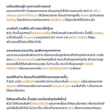
เครื่องเขียนคู่ใจ ทุกการสร้างสรรค์
มองหาปากกาดีๆ ดินสอหลากหลาย หรืออุปกรณ์สำนักงานครบครัน B2S มี
เครื่อง
เขียนและอุปกรณ์สำนักงาน
ให้เลือกมากมาย ตั้งแต่ปากกาลูกลื่น
Parker
ชุดดินสอกด
Rotring
ไปจนถึงกระดาษถ่ายเอกสาร
DOUBLE A
ให้คุณเลือกใช้ได้อย่างจุใจ
งานศิลป์ งานฝีมือ สร้างสรรค์ไม่รู้จบ
B2S จัดเต็มอุปกรณ์
ศิลปะและงานฝีมือ
สำหรับคนสร้างสรรค์ตัวจริง ทั้งสีไม้
Colleen
,
ขาตั้งไม้บนโต๊ะ
Pyramid
และอุปกรณ์ DIY ต่างๆ จาก
MONT MARTE
ให้คุณ
สร้างสรรค์ได้อย่างไร้ขีดจำกัด
ของเล่นและของขวัญ สุดพิเศษทุกเทศกาล
มองหาของเล่นเสริมพัฒนาการ หรือของขวัญสุดพิเศษสำหรับทุกโอกาส B2S เราคัด
สรร
ของเล่นและของขวัญ
หลากหลายสไตล์ เหมาะสำหรับทุกเพศทุกวัย สร้างความสุข
และรอยยิ้มให้กับคนพิเศษของคุณ ไม่ว่าจะเป็น กระเป๋าเก็บอุณหภูมิ
KAKAO
FRIENDS
หรือเกมจดหมายรัก
SIAM BOARDGAMES
เรามีครบ!
ของใช้ในบ้าน ไอเทมที่ช่วยให้ชีวิตสะดวกสบายขึ้น
ที่ B2S เรามี
ของใช้ในบ้าน
ครบครัน ไม่ว่าจะเป็นกาต้มน้ำ
Anitech
, เครื่องฟอกอากาศ
Xiaomi
, หน้ากากอนามัยทางการแพทย์
Double A Care
และสินค้าอื่น ๆ อีกมากมาย
ให้คุณเลือกสรร
ไอทีและแก็ดเจ็ต ล้ำสมัย ตอบโจทย์ทุกไลฟ์สไตล์
B2S ได้คัดสรรสินค้า
ไอทีและแก็ดเจ็ต
คุณภาพเยี่ยมมาให้คุณเลือกสรร เพื่อตอบโจทย์
ทุกไลฟ์สไตล์ดิจิทัล ไม่ว่าจะเป็น เครื่องทำลายเอกสาร
NEO
เพื่อความปลอดภัยของ