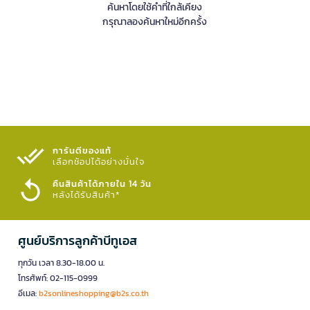
ค้นหาโดยใช้คำที่ใกล้เคียง
กรุณาลองค้นหาใหม่อีกครั้ง
การันตีของแท้
เลือกช้อปได้อย่างมั่นใจ​
คืนสินค้าได้ภายใน 14 วัน
หลังได้รับสินค้า*
ศูนย์บริการลูกค้าบีทูเอส
ทุกวัน เวลา 8.30-18.00 น.
โทรศัพท์: 02-115-0999
อีเมล:
b2sonlineshopping@b2s.co.th