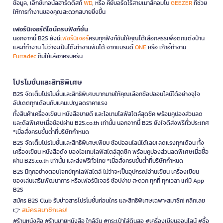
ข้อมูล, เอ็กซ์เทอนัลฮาร์ดดิสก์
WD
, หรือ คีย์บอร์ดไร้สายเมาส์คอมโบ
GEEZER
ที่ช่วย
ให้การทำงานของคุณสะดวกสบายยิ่งขึ้น
เฟอร์นิเจอร์ดีไซน์ครบฟังก์ชั่น
นอกจากนี้ B2S ยังมี
เฟอร์นิเจอร์
ครบทุกฟังก์ชันให้คุณได้เลือกสรรเพื่อตกแต่งบ้าน
และที่ทำงาน ไม่ว่าจะเป็นโต๊ะทำงานพับได้ จากแบรนด์
ONE
หรือ เก้าอี้ทำงาน
Furradec
ก็มีให้เลือกครบครัน
โปรโมชั่นและสิทธิพิเศษ
B2S จัดเต็มโปรโมชั่นและสิทธิพิเศษมากมายให้คุณเลือกช้อปออนไลน์ได้อย่างจุใจ
อัปเดตทุกเดือนกับแคมเปญลดราคาแรง
ทั้งสินค้าเครื่องเขียน หนังสือขายดี และไอเทมไลฟ์สไตล์สุดชิค พร้อมคูปองส่วนลด
และดีลพิเศษเมื่อช้อปผ่าน B2S.co.th เท่านั้น นอกจากนี้ B2S ยังใจดีส่งฟรีทั่วประเทศ
*เมื่อสั่งครบขั้นต่ำที่บริษัทกำหนด
B2S จัดเต็มโปรโมชั่นและสิทธิพิเศษเพียบ ช้อปออนไลน์ได้เลย! ลดแรงทุกเดือน ทั้ง
เครื่องเขียน หนังสือดัง ของไอเทมไลฟ์สไตล์สุดชิค พร้อมคูปองส่วนลดพิเศษเมื่อซื้อ
ผ่าน B2S.co.th เท่านั้น และส่งฟรีทั่วไทย *เมื่อสั่งครบขั้นต่ำที่บริษัทกำหนด
B2S มีทุกอย่างตอบโจทย์ทุกไลฟ์สไตล์ ไม่ว่าจะเป็นอุปกรณ์อ่านเขียน เครื่องเขียน
ของเล่นเสริมพัฒนาการ หรือเฟอร์นิเจอร์ ช้อปง่าย สะดวก ทุกที่ ทุกเวลา แค่มี App
B2S
สมัคร B2S Club รับข่าวสารโปรโมชั่นก่อนใคร และสิทธิพิเศษเฉพาะสมาชิก! คลิกเลย
สมัครสมาชิกเลย!
👉
#ร้านหนังสือ #ร้านขายหนังสือ ใกล้ฉัน #กระเป๋าใส่ดินสอ #เครื่องเขียนออนไลน์ #ซื้อ