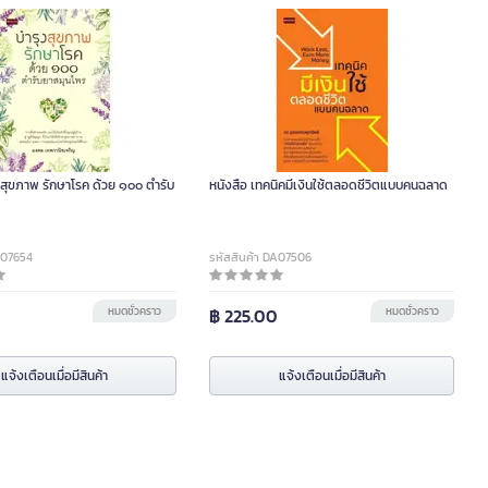
งสุขภาพ รักษาโรค ด้วย ๑๐๐ ตำรับ
หนังสือ เทคนิคมีเงินใช้ตลอดชีวิตแบบคนฉลาด
A07654
รหัสสินค้า DA07506
0
หมดชั่วคราว
฿ 225.00
หมดชั่วคราว
แจ้งเตือนเมื่อมีสินค้า
แจ้งเตือนเมื่อมีสินค้า