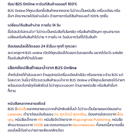
ช้อป B2S Online การันตีสินค้าของแท้ 100%
B2S Online ให้คุณเลือกซื้อสินค้าหลากหลาย ไม่ว่าจะเป็นหนังสือ เครื่องเขียน หรือ
อื่นๆ อีกมากมายได้อย่างมั่นใจ ด้วยการการันตีสินค้าของแท้ 100% ทุกชิ้น
เปลี่ยน/คืนสินค้าง่าย ภายใน 14 วัน
ซื้อไปแล้วไม่ตรงใจ? ไม่ว่าจะเป็นหนังสือที่เลือกผิด หรือสินค้ามีปัญหา คุณสามารถ
เปลี่ยนหรือคืนสินค้าได้ง่าย ๆ ภายใน 14 วันนับจากวันที่ได้รับสินค้า
ช้อปออนไลน์ได้ตลอด 24 ชั่วโมง ทุกที่ ทุกเวลา
สะดวกสุดๆ! B2S online เปิดให้คุณช้อปได้ตลอดวันตลอดคืน อยากได้อะไร แค่คลิก
ก็รอรับสินค้าที่บ้านได้เลย!
เลือกช้อปสินค้าแนะนำจาก B2S Online
สำหรับใครที่กำลังมองหา ร้านอุปกรณ์เครื่องเขียนใกล้ฉัน หรืออยากแวะร้าน B2S แต่
ไม่สะดวก วันนี้เราได้รวบรวมสินค้าแนะนำจาก B2S Online มาให้คุณเลือกสรรได้ง่ายๆ
พร้อมตอบโจทย์ทุกไลฟ์สไตล์ ไม่ว่าคุณจะมองหา ร้านขายหนังสือ หรือสินค้าอื่นๆ
ก็ตาม
หนังสือหลากหลายสไตล์
B2S มี
หนังสือ
หลากหลายแนวจากสำนักพิมพ์ชั้นนำ ไม่ว่าจะเป็นนิยายยอดนิยมอย่าง
Lavender
, ตำราเรียนเข้มข้นของ
ดร. ศุภวัฒน์ พุกเจริญ
, นิตยสารอัปเดตจาก
เพ็ญ
บุญ
, หนังสือเด็กจาก
MIS
หนังสือจิตวิทยาจาก
Mugunghwa Publishing
, หนังสือ
พัฒนาตนเองจาก
KOOB
และวรรณกรรมจาก
Nanmeebooks
ทั้งหมดนี้สามารถซื้อ
ออนไลน์ได้อย่างง่ายดายเพียงคลิกเดียว