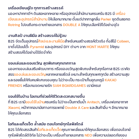
เครื่องเขียนคู่ใจ ทุกการสร้างสรรค์
มองหาปากกาดีๆ ดินสอหลากหลาย หรืออุปกรณ์สำนักงานครบครัน B2S มี
เครื่อง
เขียนและอุปกรณ์สำนักงาน
ให้เลือกมากมาย ตั้งแต่ปากกาลูกลื่น
Parker
ชุดดินสอกด
Rotring
ไปจนถึงกระดาษถ่ายเอกสาร
DOUBLE A
ให้คุณเลือกใช้ได้อย่างจุใจ
งานศิลป์ งานฝีมือ สร้างสรรค์ไม่รู้จบ
B2S จัดเต็มอุปกรณ์
ศิลปะและงานฝีมือ
สำหรับคนสร้างสรรค์ตัวจริง ทั้งสีไม้
Colleen
,
ขาตั้งไม้บนโต๊ะ
Pyramid
และอุปกรณ์ DIY ต่างๆ จาก
MONT MARTE
ให้คุณ
สร้างสรรค์ได้อย่างไร้ขีดจำกัด
ของเล่นและของขวัญ สุดพิเศษทุกเทศกาล
มองหาของเล่นเสริมพัฒนาการ หรือของขวัญสุดพิเศษสำหรับทุกโอกาส B2S เราคัด
สรร
ของเล่นและของขวัญ
หลากหลายสไตล์ เหมาะสำหรับทุกเพศทุกวัย สร้างความสุข
และรอยยิ้มให้กับคนพิเศษของคุณ ไม่ว่าจะเป็น กระเป๋าเก็บอุณหภูมิ
KAKAO
FRIENDS
หรือเกมจดหมายรัก
SIAM BOARDGAMES
เรามีครบ!
ของใช้ในบ้าน ไอเทมที่ช่วยให้ชีวิตสะดวกสบายขึ้น
ที่ B2S เรามี
ของใช้ในบ้าน
ครบครัน ไม่ว่าจะเป็นกาต้มน้ำ
Anitech
, เครื่องฟอกอากาศ
Xiaomi
, หน้ากากอนามัยทางการแพทย์
Double A Care
และสินค้าอื่น ๆ อีกมากมาย
ให้คุณเลือกสรร
ไอทีและแก็ดเจ็ต ล้ำสมัย ตอบโจทย์ทุกไลฟ์สไตล์
B2S ได้คัดสรรสินค้า
ไอทีและแก็ดเจ็ต
คุณภาพเยี่ยมมาให้คุณเลือกสรร เพื่อตอบโจทย์
ทุกไลฟ์สไตล์ดิจิทัล ไม่ว่าจะเป็น เครื่องทำลายเอกสาร
NEO
เพื่อความปลอดภัยของ