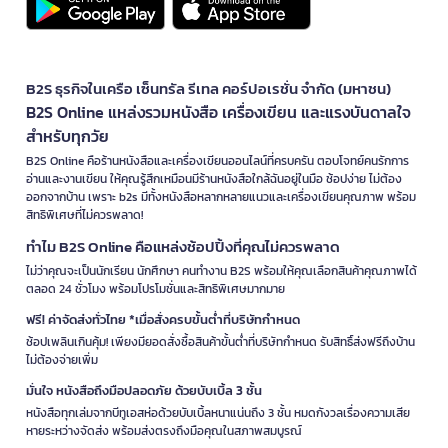
B2S ธุรกิจในเครือ เซ็นทรัล รีเทล คอร์ปอเรชั่น จำกัด (มหาชน)
B2S Online แหล่งรวมหนังสือ เครื่องเขียน และแรงบันดาลใจ
สำหรับทุกวัย
B2S Online คือร้านหนังสือและเครื่องเขียนออนไลน์ที่ครบครัน ตอบโจทย์คนรักการ
อ่านและงานเขียน ให้คุณรู้สึกเหมือนมีร้านหนังสือใกล้ฉันอยู่ในมือ ช้อปง่าย ไม่ต้อง
ออกจากบ้าน เพราะ b2s มีทั้งหนังสือหลากหลายแนวและเครื่องเขียนคุณภาพ พร้อม
สิทธิพิเศษที่ไม่ควรพลาด!
ทำไม B2S Online คือแหล่งช้อปปิ้งที่คุณไม่ควรพลาด
ไม่ว่าคุณจะเป็นนักเรียน นักศึกษา คนทำงาน B2S พร้อมให้คุณเลือกสินค้าคุณภาพได้
ตลอด 24 ชั่วโมง พร้อมโปรโมชั่นและสิทธิพิเศษมากมาย
ฟรี! ค่าจัดส่งทั่วไทย *เมื่อสั่งครบขั้นต่ำที่บริษัทกำหนด
ช้อปเพลินเกินคุ้ม! เพียงมียอดสั่งซื้อสินค้าขั้นต่ำที่บริษัทกำหนด รับสิทธิ์ส่งฟรีถึงบ้าน
ไม่ต้องจ่ายเพิ่ม
มั่นใจ หนังสือถึงมือปลอดภัย ด้วยบับเบิ้ล 3 ชั้น
หนังสือทุกเล่มจากบีทูเอสห่อด้วยบับเบิ้ลหนาแน่นถึง 3 ชั้น หมดกังวลเรื่องความเสีย
หายระหว่างจัดส่ง พร้อมส่งตรงถึงมือคุณในสภาพสมบูรณ์