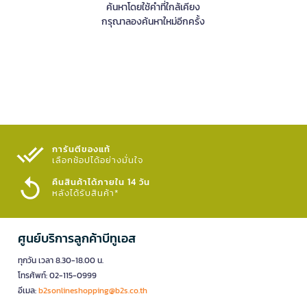
ค้นหาโดยใช้คำที่ใกล้เคียง
กรุณาลองค้นหาใหม่อีกครั้ง
การันตีของแท้
เลือกช้อปได้อย่างมั่นใจ​
คืนสินค้าได้ภายใน 14 วัน
หลังได้รับสินค้า*
ศูนย์บริการลูกค้าบีทูเอส
ทุกวัน เวลา 8.30-18.00 น.
โทรศัพท์: 02-115-0999
อีเมล:
b2sonlineshopping@b2s.co.th