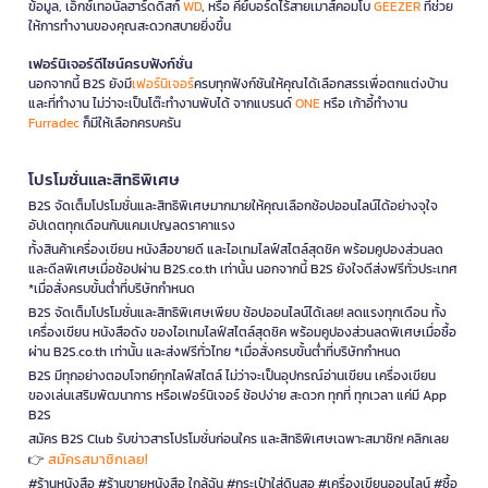
ข้อมูล, เอ็กซ์เทอนัลฮาร์ดดิสก์
WD
, หรือ คีย์บอร์ดไร้สายเมาส์คอมโบ
GEEZER
ที่ช่วย
ให้การทำงานของคุณสะดวกสบายยิ่งขึ้น
เฟอร์นิเจอร์ดีไซน์ครบฟังก์ชั่น
นอกจากนี้ B2S ยังมี
เฟอร์นิเจอร์
ครบทุกฟังก์ชันให้คุณได้เลือกสรรเพื่อตกแต่งบ้าน
และที่ทำงาน ไม่ว่าจะเป็นโต๊ะทำงานพับได้ จากแบรนด์
ONE
หรือ เก้าอี้ทำงาน
Furradec
ก็มีให้เลือกครบครัน
โปรโมชั่นและสิทธิพิเศษ
B2S จัดเต็มโปรโมชั่นและสิทธิพิเศษมากมายให้คุณเลือกช้อปออนไลน์ได้อย่างจุใจ
อัปเดตทุกเดือนกับแคมเปญลดราคาแรง
ทั้งสินค้าเครื่องเขียน หนังสือขายดี และไอเทมไลฟ์สไตล์สุดชิค พร้อมคูปองส่วนลด
และดีลพิเศษเมื่อช้อปผ่าน B2S.co.th เท่านั้น นอกจากนี้ B2S ยังใจดีส่งฟรีทั่วประเทศ
*เมื่อสั่งครบขั้นต่ำที่บริษัทกำหนด
B2S จัดเต็มโปรโมชั่นและสิทธิพิเศษเพียบ ช้อปออนไลน์ได้เลย! ลดแรงทุกเดือน ทั้ง
เครื่องเขียน หนังสือดัง ของไอเทมไลฟ์สไตล์สุดชิค พร้อมคูปองส่วนลดพิเศษเมื่อซื้อ
ผ่าน B2S.co.th เท่านั้น และส่งฟรีทั่วไทย *เมื่อสั่งครบขั้นต่ำที่บริษัทกำหนด
B2S มีทุกอย่างตอบโจทย์ทุกไลฟ์สไตล์ ไม่ว่าจะเป็นอุปกรณ์อ่านเขียน เครื่องเขียน
ของเล่นเสริมพัฒนาการ หรือเฟอร์นิเจอร์ ช้อปง่าย สะดวก ทุกที่ ทุกเวลา แค่มี App
B2S
สมัคร B2S Club รับข่าวสารโปรโมชั่นก่อนใคร และสิทธิพิเศษเฉพาะสมาชิก! คลิกเลย
สมัครสมาชิกเลย!
👉
#ร้านหนังสือ #ร้านขายหนังสือ ใกล้ฉัน #กระเป๋าใส่ดินสอ #เครื่องเขียนออนไลน์ #ซื้อ