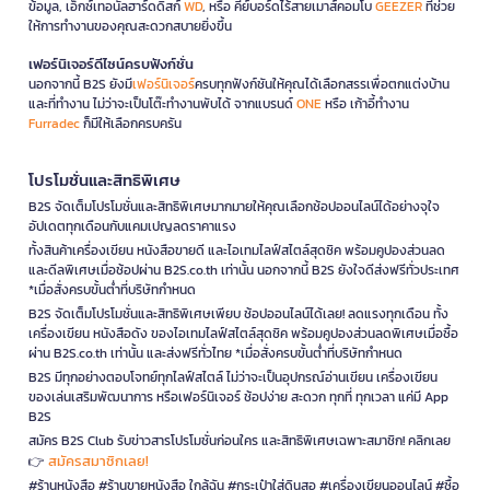
ข้อมูล, เอ็กซ์เทอนัลฮาร์ดดิสก์
WD
, หรือ คีย์บอร์ดไร้สายเมาส์คอมโบ
GEEZER
ที่ช่วย
ให้การทำงานของคุณสะดวกสบายยิ่งขึ้น
เฟอร์นิเจอร์ดีไซน์ครบฟังก์ชั่น
นอกจากนี้ B2S ยังมี
เฟอร์นิเจอร์
ครบทุกฟังก์ชันให้คุณได้เลือกสรรเพื่อตกแต่งบ้าน
และที่ทำงาน ไม่ว่าจะเป็นโต๊ะทำงานพับได้ จากแบรนด์
ONE
หรือ เก้าอี้ทำงาน
Furradec
ก็มีให้เลือกครบครัน
โปรโมชั่นและสิทธิพิเศษ
B2S จัดเต็มโปรโมชั่นและสิทธิพิเศษมากมายให้คุณเลือกช้อปออนไลน์ได้อย่างจุใจ
อัปเดตทุกเดือนกับแคมเปญลดราคาแรง
ทั้งสินค้าเครื่องเขียน หนังสือขายดี และไอเทมไลฟ์สไตล์สุดชิค พร้อมคูปองส่วนลด
และดีลพิเศษเมื่อช้อปผ่าน B2S.co.th เท่านั้น นอกจากนี้ B2S ยังใจดีส่งฟรีทั่วประเทศ
*เมื่อสั่งครบขั้นต่ำที่บริษัทกำหนด
B2S จัดเต็มโปรโมชั่นและสิทธิพิเศษเพียบ ช้อปออนไลน์ได้เลย! ลดแรงทุกเดือน ทั้ง
เครื่องเขียน หนังสือดัง ของไอเทมไลฟ์สไตล์สุดชิค พร้อมคูปองส่วนลดพิเศษเมื่อซื้อ
ผ่าน B2S.co.th เท่านั้น และส่งฟรีทั่วไทย *เมื่อสั่งครบขั้นต่ำที่บริษัทกำหนด
B2S มีทุกอย่างตอบโจทย์ทุกไลฟ์สไตล์ ไม่ว่าจะเป็นอุปกรณ์อ่านเขียน เครื่องเขียน
ของเล่นเสริมพัฒนาการ หรือเฟอร์นิเจอร์ ช้อปง่าย สะดวก ทุกที่ ทุกเวลา แค่มี App
B2S
สมัคร B2S Club รับข่าวสารโปรโมชั่นก่อนใคร และสิทธิพิเศษเฉพาะสมาชิก! คลิกเลย
สมัครสมาชิกเลย!
👉
#ร้านหนังสือ #ร้านขายหนังสือ ใกล้ฉัน #กระเป๋าใส่ดินสอ #เครื่องเขียนออนไลน์ #ซื้อ