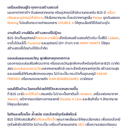
เครื่องเขียนคู่ใจ ทุกการสร้างสรรค์
มองหาปากกาดีๆ ดินสอหลากหลาย หรืออุปกรณ์สำนักงานครบครัน B2S มี
เครื่อง
เขียนและอุปกรณ์สำนักงาน
ให้เลือกมากมาย ตั้งแต่ปากกาลูกลื่น
Parker
ชุดดินสอกด
Rotring
ไปจนถึงกระดาษถ่ายเอกสาร
DOUBLE A
ให้คุณเลือกใช้ได้อย่างจุใจ
งานศิลป์ งานฝีมือ สร้างสรรค์ไม่รู้จบ
B2S จัดเต็มอุปกรณ์
ศิลปะและงานฝีมือ
สำหรับคนสร้างสรรค์ตัวจริง ทั้งสีไม้
Colleen
,
ขาตั้งไม้บนโต๊ะ
Pyramid
และอุปกรณ์ DIY ต่างๆ จาก
MONT MARTE
ให้คุณ
สร้างสรรค์ได้อย่างไร้ขีดจำกัด
ของเล่นและของขวัญ สุดพิเศษทุกเทศกาล
มองหาของเล่นเสริมพัฒนาการ หรือของขวัญสุดพิเศษสำหรับทุกโอกาส B2S เราคัด
สรร
ของเล่นและของขวัญ
หลากหลายสไตล์ เหมาะสำหรับทุกเพศทุกวัย สร้างความสุข
และรอยยิ้มให้กับคนพิเศษของคุณ ไม่ว่าจะเป็น กระเป๋าเก็บอุณหภูมิ
KAKAO
FRIENDS
หรือเกมจดหมายรัก
SIAM BOARDGAMES
เรามีครบ!
ของใช้ในบ้าน ไอเทมที่ช่วยให้ชีวิตสะดวกสบายขึ้น
ที่ B2S เรามี
ของใช้ในบ้าน
ครบครัน ไม่ว่าจะเป็นกาต้มน้ำ
Anitech
, เครื่องฟอกอากาศ
Xiaomi
, หน้ากากอนามัยทางการแพทย์
Double A Care
และสินค้าอื่น ๆ อีกมากมาย
ให้คุณเลือกสรร
ไอทีและแก็ดเจ็ต ล้ำสมัย ตอบโจทย์ทุกไลฟ์สไตล์
B2S ได้คัดสรรสินค้า
ไอทีและแก็ดเจ็ต
คุณภาพเยี่ยมมาให้คุณเลือกสรร เพื่อตอบโจทย์
ทุกไลฟ์สไตล์ดิจิทัล ไม่ว่าจะเป็น เครื่องทำลายเอกสาร
NEO
เพื่อความปลอดภัยของ