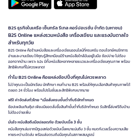
B2S ธุรกิจในเครือ เซ็นทรัล รีเทล คอร์ปอเรชั่น จำกัด (มหาชน)
B2S Online แหล่งรวมหนังสือ เครื่องเขียน และแรงบันดาลใจ
สำหรับทุกวัย
B2S Online คือร้านหนังสือและเครื่องเขียนออนไลน์ที่ครบครัน ตอบโจทย์คนรักการ
อ่านและงานเขียน ให้คุณรู้สึกเหมือนมีร้านหนังสือใกล้ฉันอยู่ในมือ ช้อปง่าย ไม่ต้อง
ออกจากบ้าน เพราะ b2s มีทั้งหนังสือหลากหลายแนวและเครื่องเขียนคุณภาพ พร้อม
สิทธิพิเศษที่ไม่ควรพลาด!
ทำไม B2S Online คือแหล่งช้อปปิ้งที่คุณไม่ควรพลาด
ไม่ว่าคุณจะเป็นนักเรียน นักศึกษา คนทำงาน B2S พร้อมให้คุณเลือกสินค้าคุณภาพได้
ตลอด 24 ชั่วโมง พร้อมโปรโมชั่นและสิทธิพิเศษมากมาย
ฟรี! ค่าจัดส่งทั่วไทย *เมื่อสั่งครบขั้นต่ำที่บริษัทกำหนด
ช้อปเพลินเกินคุ้ม! เพียงมียอดสั่งซื้อสินค้าขั้นต่ำที่บริษัทกำหนด รับสิทธิ์ส่งฟรีถึงบ้าน
ไม่ต้องจ่ายเพิ่ม
มั่นใจ หนังสือถึงมือปลอดภัย ด้วยบับเบิ้ล 3 ชั้น
หนังสือทุกเล่มจากบีทูเอสห่อด้วยบับเบิ้ลหนาแน่นถึง 3 ชั้น หมดกังวลเรื่องความเสีย
หายระหว่างจัดส่ง พร้อมส่งตรงถึงมือคุณในสภาพสมบูรณ์