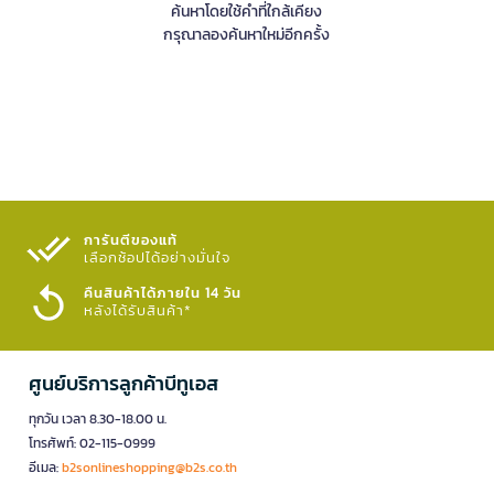
ค้นหาโดยใช้คำที่ใกล้เคียง
กรุณาลองค้นหาใหม่อีกครั้ง
การันตีของแท้
เลือกช้อปได้อย่างมั่นใจ​
คืนสินค้าได้ภายใน 14 วัน
หลังได้รับสินค้า*
ศูนย์บริการลูกค้าบีทูเอส
ทุกวัน เวลา 8.30-18.00 น.
โทรศัพท์: 02-115-0999
อีเมล:
b2sonlineshopping@b2s.co.th