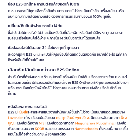
ช้อป B2S Online การันตีสินค้าของแท้ 100%
B2S Online ให้คุณเลือกซื้อสินค้าหลากหลาย ไม่ว่าจะเป็นหนังสือ เครื่องเขียน หรือ
อื่นๆ อีกมากมายได้อย่างมั่นใจ ด้วยการการันตีสินค้าของแท้ 100% ทุกชิ้น
เปลี่ยน/คืนสินค้าง่าย ภายใน 14 วัน
ซื้อไปแล้วไม่ตรงใจ? ไม่ว่าจะเป็นหนังสือที่เลือกผิด หรือสินค้ามีปัญหา คุณสามารถ
เปลี่ยนหรือคืนสินค้าได้ง่าย ๆ ภายใน 14 วันนับจากวันที่ได้รับสินค้า
ช้อปออนไลน์ได้ตลอด 24 ชั่วโมง ทุกที่ ทุกเวลา
สะดวกสุดๆ! B2S online เปิดให้คุณช้อปได้ตลอดวันตลอดคืน อยากได้อะไร แค่คลิก
ก็รอรับสินค้าที่บ้านได้เลย!
เลือกช้อปสินค้าแนะนำจาก B2S Online
สำหรับใครที่กำลังมองหา ร้านอุปกรณ์เครื่องเขียนใกล้ฉัน หรืออยากแวะร้าน B2S แต่
ไม่สะดวก วันนี้เราได้รวบรวมสินค้าแนะนำจาก B2S Online มาให้คุณเลือกสรรได้ง่ายๆ
พร้อมตอบโจทย์ทุกไลฟ์สไตล์ ไม่ว่าคุณจะมองหา ร้านขายหนังสือ หรือสินค้าอื่นๆ
ก็ตาม
หนังสือหลากหลายสไตล์
B2S มี
หนังสือ
หลากหลายแนวจากสำนักพิมพ์ชั้นนำ ไม่ว่าจะเป็นนิยายยอดนิยมอย่าง
Lavender
, ตำราเรียนเข้มข้นของ
ดร. ศุภวัฒน์ พุกเจริญ
, นิตยสารอัปเดตจาก
เพ็ญ
บุญ
, หนังสือเด็กจาก
MIS
หนังสือจิตวิทยาจาก
Mugunghwa Publishing
, หนังสือ
พัฒนาตนเองจาก
KOOB
และวรรณกรรมจาก
Nanmeebooks
ทั้งหมดนี้สามารถซื้อ
ออนไลน์ได้อย่างง่ายดายเพียงคลิกเดียว