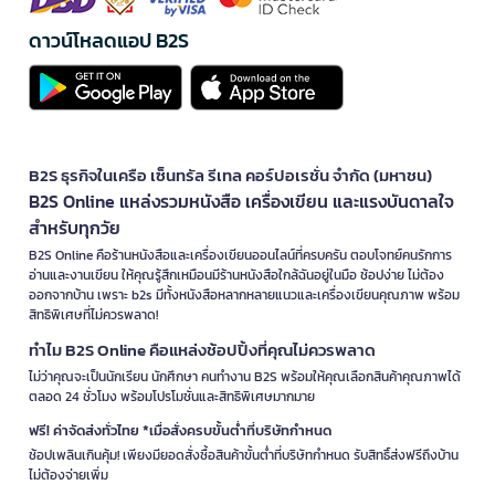
ดาวน์โหลดแอป B2S
B2S ธุรกิจในเครือ เซ็นทรัล รีเทล คอร์ปอเรชั่น จำกัด (มหาชน)
B2S Online แหล่งรวมหนังสือ เครื่องเขียน และแรงบันดาลใจ
สำหรับทุกวัย
B2S Online คือร้านหนังสือและเครื่องเขียนออนไลน์ที่ครบครัน ตอบโจทย์คนรักการ
อ่านและงานเขียน ให้คุณรู้สึกเหมือนมีร้านหนังสือใกล้ฉันอยู่ในมือ ช้อปง่าย ไม่ต้อง
ออกจากบ้าน เพราะ b2s มีทั้งหนังสือหลากหลายแนวและเครื่องเขียนคุณภาพ พร้อม
สิทธิพิเศษที่ไม่ควรพลาด!
ทำไม B2S Online คือแหล่งช้อปปิ้งที่คุณไม่ควรพลาด
ไม่ว่าคุณจะเป็นนักเรียน นักศึกษา คนทำงาน B2S พร้อมให้คุณเลือกสินค้าคุณภาพได้
ตลอด 24 ชั่วโมง พร้อมโปรโมชั่นและสิทธิพิเศษมากมาย
ฟรี! ค่าจัดส่งทั่วไทย *เมื่อสั่งครบขั้นต่ำที่บริษัทกำหนด
ช้อปเพลินเกินคุ้ม! เพียงมียอดสั่งซื้อสินค้าขั้นต่ำที่บริษัทกำหนด รับสิทธิ์ส่งฟรีถึงบ้าน
ไม่ต้องจ่ายเพิ่ม