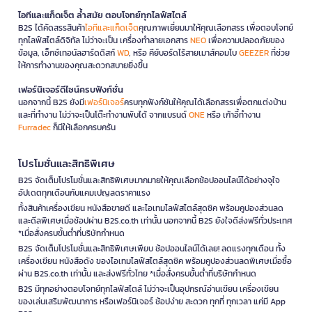
ไอทีและแก็ดเจ็ต ล้ำสมัย ตอบโจทย์ทุกไลฟ์สไตล์
B2S ได้คัดสรรสินค้า
ไอทีและแก็ดเจ็ต
คุณภาพเยี่ยมมาให้คุณเลือกสรร เพื่อตอบโจทย์
ทุกไลฟ์สไตล์ดิจิทัล ไม่ว่าจะเป็น เครื่องทำลายเอกสาร
NEO
เพื่อความปลอดภัยของ
ข้อมูล, เอ็กซ์เทอนัลฮาร์ดดิสก์
WD
, หรือ คีย์บอร์ดไร้สายเมาส์คอมโบ
GEEZER
ที่ช่วย
ให้การทำงานของคุณสะดวกสบายยิ่งขึ้น
เฟอร์นิเจอร์ดีไซน์ครบฟังก์ชั่น
นอกจากนี้ B2S ยังมี
เฟอร์นิเจอร์
ครบทุกฟังก์ชันให้คุณได้เลือกสรรเพื่อตกแต่งบ้าน
และที่ทำงาน ไม่ว่าจะเป็นโต๊ะทำงานพับได้ จากแบรนด์
ONE
หรือ เก้าอี้ทำงาน
Furradec
ก็มีให้เลือกครบครัน
โปรโมชั่นและสิทธิพิเศษ
B2S จัดเต็มโปรโมชั่นและสิทธิพิเศษมากมายให้คุณเลือกช้อปออนไลน์ได้อย่างจุใจ
อัปเดตทุกเดือนกับแคมเปญลดราคาแรง
ทั้งสินค้าเครื่องเขียน หนังสือขายดี และไอเทมไลฟ์สไตล์สุดชิค พร้อมคูปองส่วนลด
และดีลพิเศษเมื่อช้อปผ่าน B2S.co.th เท่านั้น นอกจากนี้ B2S ยังใจดีส่งฟรีทั่วประเทศ
*เมื่อสั่งครบขั้นต่ำที่บริษัทกำหนด
B2S จัดเต็มโปรโมชั่นและสิทธิพิเศษเพียบ ช้อปออนไลน์ได้เลย! ลดแรงทุกเดือน ทั้ง
เครื่องเขียน หนังสือดัง ของไอเทมไลฟ์สไตล์สุดชิค พร้อมคูปองส่วนลดพิเศษเมื่อซื้อ
ผ่าน B2S.co.th เท่านั้น และส่งฟรีทั่วไทย *เมื่อสั่งครบขั้นต่ำที่บริษัทกำหนด
B2S มีทุกอย่างตอบโจทย์ทุกไลฟ์สไตล์ ไม่ว่าจะเป็นอุปกรณ์อ่านเขียน เครื่องเขียน
ของเล่นเสริมพัฒนาการ หรือเฟอร์นิเจอร์ ช้อปง่าย สะดวก ทุกที่ ทุกเวลา แค่มี App