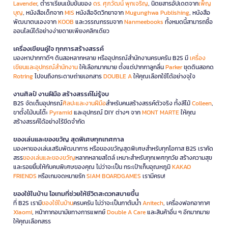
Lavender
, ตำราเรียนเข้มข้นของ
ดร. ศุภวัฒน์ พุกเจริญ
, นิตยสารอัปเดตจาก
เพ็ญ
บุญ
, หนังสือเด็กจาก
MIS
หนังสือจิตวิทยาจาก
Mugunghwa Publishing
, หนังสือ
พัฒนาตนเองจาก
KOOB
และวรรณกรรมจาก
Nanmeebooks
ทั้งหมดนี้สามารถซื้อ
ออนไลน์ได้อย่างง่ายดายเพียงคลิกเดียว
เครื่องเขียนคู่ใจ ทุกการสร้างสรรค์
มองหาปากกาดีๆ ดินสอหลากหลาย หรืออุปกรณ์สำนักงานครบครัน B2S มี
เครื่อง
เขียนและอุปกรณ์สำนักงาน
ให้เลือกมากมาย ตั้งแต่ปากกาลูกลื่น
Parker
ชุดดินสอกด
Rotring
ไปจนถึงกระดาษถ่ายเอกสาร
DOUBLE A
ให้คุณเลือกใช้ได้อย่างจุใจ
งานศิลป์ งานฝีมือ สร้างสรรค์ไม่รู้จบ
B2S จัดเต็มอุปกรณ์
ศิลปะและงานฝีมือ
สำหรับคนสร้างสรรค์ตัวจริง ทั้งสีไม้
Colleen
,
ขาตั้งไม้บนโต๊ะ
Pyramid
และอุปกรณ์ DIY ต่างๆ จาก
MONT MARTE
ให้คุณ
สร้างสรรค์ได้อย่างไร้ขีดจำกัด
ของเล่นและของขวัญ สุดพิเศษทุกเทศกาล
มองหาของเล่นเสริมพัฒนาการ หรือของขวัญสุดพิเศษสำหรับทุกโอกาส B2S เราคัด
สรร
ของเล่นและของขวัญ
หลากหลายสไตล์ เหมาะสำหรับทุกเพศทุกวัย สร้างความสุข
และรอยยิ้มให้กับคนพิเศษของคุณ ไม่ว่าจะเป็น กระเป๋าเก็บอุณหภูมิ
KAKAO
FRIENDS
หรือเกมจดหมายรัก
SIAM BOARDGAMES
เรามีครบ!
ของใช้ในบ้าน ไอเทมที่ช่วยให้ชีวิตสะดวกสบายขึ้น
ที่ B2S เรามี
ของใช้ในบ้าน
ครบครัน ไม่ว่าจะเป็นกาต้มน้ำ
Anitech
, เครื่องฟอกอากาศ
Xiaomi
, หน้ากากอนามัยทางการแพทย์
Double A Care
และสินค้าอื่น ๆ อีกมากมาย
ให้คุณเลือกสรร