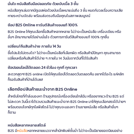
มั่นใจ หนังสือถึงมือปลอดภัย ด้วยบับเบิ้ล 3 ชั้น
หนังสือทุกเล่มจากบีทูเอสห่อด้วยบับเบิ้ลหนาแน่นถึง 3 ชั้น หมดกังวลเรื่องความเสีย
หายระหว่างจัดส่ง พร้อมส่งตรงถึงมือคุณในสภาพสมบูรณ์
ช้อป B2S Online การันตีสินค้าของแท้ 100%
B2S Online ให้คุณเลือกซื้อสินค้าหลากหลาย ไม่ว่าจะเป็นหนังสือ เครื่องเขียน หรือ
อื่นๆ อีกมากมายได้อย่างมั่นใจ ด้วยการการันตีสินค้าของแท้ 100% ทุกชิ้น
เปลี่ยน/คืนสินค้าง่าย ภายใน 14 วัน
ซื้อไปแล้วไม่ตรงใจ? ไม่ว่าจะเป็นหนังสือที่เลือกผิด หรือสินค้ามีปัญหา คุณสามารถ
เปลี่ยนหรือคืนสินค้าได้ง่าย ๆ ภายใน 14 วันนับจากวันที่ได้รับสินค้า
ช้อปออนไลน์ได้ตลอด 24 ชั่วโมง ทุกที่ ทุกเวลา
สะดวกสุดๆ! B2S online เปิดให้คุณช้อปได้ตลอดวันตลอดคืน อยากได้อะไร แค่คลิก
ก็รอรับสินค้าที่บ้านได้เลย!
เลือกช้อปสินค้าแนะนำจาก B2S Online
สำหรับใครที่กำลังมองหา ร้านอุปกรณ์เครื่องเขียนใกล้ฉัน หรืออยากแวะร้าน B2S แต่
ไม่สะดวก วันนี้เราได้รวบรวมสินค้าแนะนำจาก B2S Online มาให้คุณเลือกสรรได้ง่ายๆ
พร้อมตอบโจทย์ทุกไลฟ์สไตล์ ไม่ว่าคุณจะมองหา ร้านขายหนังสือ หรือสินค้าอื่นๆ
ก็ตาม
หนังสือหลากหลายสไตล์
B2S มี
หนังสือ
หลากหลายแนวจากสำนักพิมพ์ชั้นนำ ไม่ว่าจะเป็นนิยายยอดนิยมอย่าง