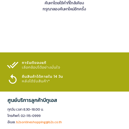
ค้นหาโดยใช้คำที่ใกล้เคียง
กรุณาลองค้นหาใหม่อีกครั้ง
การันตีของแท้
เลือกช้อปได้อย่างมั่นใจ​
คืนสินค้าได้ภายใน 14 วัน
หลังได้รับสินค้า*
ศูนย์บริการลูกค้าบีทูเอส
ทุกวัน เวลา 8.30-18.00 น.
โทรศัพท์: 02-115-0999
อีเมล:
b2sonlineshopping@b2s.co.th