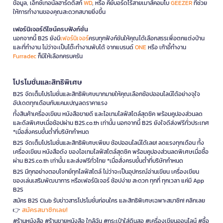
ข้อมูล, เอ็กซ์เทอนัลฮาร์ดดิสก์
WD
, หรือ คีย์บอร์ดไร้สายเมาส์คอมโบ
GEEZER
ที่ช่วย
ให้การทำงานของคุณสะดวกสบายยิ่งขึ้น
เฟอร์นิเจอร์ดีไซน์ครบฟังก์ชั่น
นอกจากนี้ B2S ยังมี
เฟอร์นิเจอร์
ครบทุกฟังก์ชันให้คุณได้เลือกสรรเพื่อตกแต่งบ้าน
และที่ทำงาน ไม่ว่าจะเป็นโต๊ะทำงานพับได้ จากแบรนด์
ONE
หรือ เก้าอี้ทำงาน
Furradec
ก็มีให้เลือกครบครัน
โปรโมชั่นและสิทธิพิเศษ
B2S จัดเต็มโปรโมชั่นและสิทธิพิเศษมากมายให้คุณเลือกช้อปออนไลน์ได้อย่างจุใจ
อัปเดตทุกเดือนกับแคมเปญลดราคาแรง
ทั้งสินค้าเครื่องเขียน หนังสือขายดี และไอเทมไลฟ์สไตล์สุดชิค พร้อมคูปองส่วนลด
และดีลพิเศษเมื่อช้อปผ่าน B2S.co.th เท่านั้น นอกจากนี้ B2S ยังใจดีส่งฟรีทั่วประเทศ
*เมื่อสั่งครบขั้นต่ำที่บริษัทกำหนด
B2S จัดเต็มโปรโมชั่นและสิทธิพิเศษเพียบ ช้อปออนไลน์ได้เลย! ลดแรงทุกเดือน ทั้ง
เครื่องเขียน หนังสือดัง ของไอเทมไลฟ์สไตล์สุดชิค พร้อมคูปองส่วนลดพิเศษเมื่อซื้อ
ผ่าน B2S.co.th เท่านั้น และส่งฟรีทั่วไทย *เมื่อสั่งครบขั้นต่ำที่บริษัทกำหนด
B2S มีทุกอย่างตอบโจทย์ทุกไลฟ์สไตล์ ไม่ว่าจะเป็นอุปกรณ์อ่านเขียน เครื่องเขียน
ของเล่นเสริมพัฒนาการ หรือเฟอร์นิเจอร์ ช้อปง่าย สะดวก ทุกที่ ทุกเวลา แค่มี App
B2S
สมัคร B2S Club รับข่าวสารโปรโมชั่นก่อนใคร และสิทธิพิเศษเฉพาะสมาชิก! คลิกเลย
สมัครสมาชิกเลย!
👉
#ร้านหนังสือ #ร้านขายหนังสือ ใกล้ฉัน #กระเป๋าใส่ดินสอ #เครื่องเขียนออนไลน์ #ซื้อ