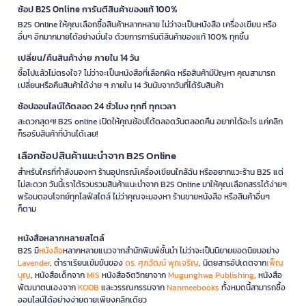
ช้อป B2S Online การันตีสินค้าของแท้ 100%
B2S Online ให้คุณเลือกซื้อสินค้าหลากหลาย ไม่ว่าจะเป็นหนังสือ เครื่องเขียน หรือ
อื่นๆ อีกมากมายได้อย่างมั่นใจ ด้วยการการันตีสินค้าของแท้ 100% ทุกชิ้น
เปลี่ยน/คืนสินค้าง่าย ภายใน 14 วัน
ซื้อไปแล้วไม่ตรงใจ? ไม่ว่าจะเป็นหนังสือที่เลือกผิด หรือสินค้ามีปัญหา คุณสามารถ
เปลี่ยนหรือคืนสินค้าได้ง่าย ๆ ภายใน 14 วันนับจากวันที่ได้รับสินค้า
ช้อปออนไลน์ได้ตลอด 24 ชั่วโมง ทุกที่ ทุกเวลา
สะดวกสุดๆ! B2S online เปิดให้คุณช้อปได้ตลอดวันตลอดคืน อยากได้อะไร แค่คลิก
ก็รอรับสินค้าที่บ้านได้เลย!
เลือกช้อปสินค้าแนะนำจาก B2S Online
สำหรับใครที่กำลังมองหา ร้านอุปกรณ์เครื่องเขียนใกล้ฉัน หรืออยากแวะร้าน B2S แต่
ไม่สะดวก วันนี้เราได้รวบรวมสินค้าแนะนำจาก B2S Online มาให้คุณเลือกสรรได้ง่ายๆ
พร้อมตอบโจทย์ทุกไลฟ์สไตล์ ไม่ว่าคุณจะมองหา ร้านขายหนังสือ หรือสินค้าอื่นๆ
ก็ตาม
หนังสือหลากหลายสไตล์
B2S มี
หนังสือ
หลากหลายแนวจากสำนักพิมพ์ชั้นนำ ไม่ว่าจะเป็นนิยายยอดนิยมอย่าง
Lavender
, ตำราเรียนเข้มข้นของ
ดร. ศุภวัฒน์ พุกเจริญ
, นิตยสารอัปเดตจาก
เพ็ญ
บุญ
, หนังสือเด็กจาก
MIS
หนังสือจิตวิทยาจาก
Mugunghwa Publishing
, หนังสือ
พัฒนาตนเองจาก
KOOB
และวรรณกรรมจาก
Nanmeebooks
ทั้งหมดนี้สามารถซื้อ
ออนไลน์ได้อย่างง่ายดายเพียงคลิกเดียว