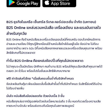
B2S ธุรกิจในเครือ เซ็นทรัล รีเทล คอร์ปอเรชั่น จำกัด (มหาชน)
B2S Online แหล่งรวมหนังสือ เครื่องเขียน และแรงบันดาลใจ
สำหรับทุกวัย
B2S Online คือร้านหนังสือและเครื่องเขียนออนไลน์ที่ครบครัน ตอบโจทย์คนรักการ
อ่านและงานเขียน ให้คุณรู้สึกเหมือนมีร้านหนังสือใกล้ฉันอยู่ในมือ ช้อปง่าย ไม่ต้อง
ออกจากบ้าน เพราะ b2s มีทั้งหนังสือหลากหลายแนวและเครื่องเขียนคุณภาพ พร้อม
สิทธิพิเศษที่ไม่ควรพลาด!
ทำไม B2S Online คือแหล่งช้อปปิ้งที่คุณไม่ควรพลาด
ไม่ว่าคุณจะเป็นนักเรียน นักศึกษา คนทำงาน B2S พร้อมให้คุณเลือกสินค้าคุณภาพได้
ตลอด 24 ชั่วโมง พร้อมโปรโมชั่นและสิทธิพิเศษมากมาย
ฟรี! ค่าจัดส่งทั่วไทย *เมื่อสั่งครบขั้นต่ำที่บริษัทกำหนด
ช้อปเพลินเกินคุ้ม! เพียงมียอดสั่งซื้อสินค้าขั้นต่ำที่บริษัทกำหนด รับสิทธิ์ส่งฟรีถึงบ้าน
ไม่ต้องจ่ายเพิ่ม
มั่นใจ หนังสือถึงมือปลอดภัย ด้วยบับเบิ้ล 3 ชั้น
หนังสือทุกเล่มจากบีทูเอสห่อด้วยบับเบิ้ลหนาแน่นถึง 3 ชั้น หมดกังวลเรื่องความเสีย
หายระหว่างจัดส่ง พร้อมส่งตรงถึงมือคุณในสภาพสมบูรณ์