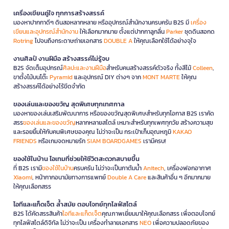
เครื่องเขียนคู่ใจ ทุกการสร้างสรรค์
มองหาปากกาดีๆ ดินสอหลากหลาย หรืออุปกรณ์สำนักงานครบครัน B2S มี
เครื่อง
เขียนและอุปกรณ์สำนักงาน
ให้เลือกมากมาย ตั้งแต่ปากกาลูกลื่น
Parker
ชุดดินสอกด
Rotring
ไปจนถึงกระดาษถ่ายเอกสาร
DOUBLE A
ให้คุณเลือกใช้ได้อย่างจุใจ
งานศิลป์ งานฝีมือ สร้างสรรค์ไม่รู้จบ
B2S จัดเต็มอุปกรณ์
ศิลปะและงานฝีมือ
สำหรับคนสร้างสรรค์ตัวจริง ทั้งสีไม้
Colleen
,
ขาตั้งไม้บนโต๊ะ
Pyramid
และอุปกรณ์ DIY ต่างๆ จาก
MONT MARTE
ให้คุณ
สร้างสรรค์ได้อย่างไร้ขีดจำกัด
ของเล่นและของขวัญ สุดพิเศษทุกเทศกาล
มองหาของเล่นเสริมพัฒนาการ หรือของขวัญสุดพิเศษสำหรับทุกโอกาส B2S เราคัด
สรร
ของเล่นและของขวัญ
หลากหลายสไตล์ เหมาะสำหรับทุกเพศทุกวัย สร้างความสุข
และรอยยิ้มให้กับคนพิเศษของคุณ ไม่ว่าจะเป็น กระเป๋าเก็บอุณหภูมิ
KAKAO
FRIENDS
หรือเกมจดหมายรัก
SIAM BOARDGAMES
เรามีครบ!
ของใช้ในบ้าน ไอเทมที่ช่วยให้ชีวิตสะดวกสบายขึ้น
ที่ B2S เรามี
ของใช้ในบ้าน
ครบครัน ไม่ว่าจะเป็นกาต้มน้ำ
Anitech
, เครื่องฟอกอากาศ
Xiaomi
, หน้ากากอนามัยทางการแพทย์
Double A Care
และสินค้าอื่น ๆ อีกมากมาย
ให้คุณเลือกสรร
ไอทีและแก็ดเจ็ต ล้ำสมัย ตอบโจทย์ทุกไลฟ์สไตล์
B2S ได้คัดสรรสินค้า
ไอทีและแก็ดเจ็ต
คุณภาพเยี่ยมมาให้คุณเลือกสรร เพื่อตอบโจทย์
ทุกไลฟ์สไตล์ดิจิทัล ไม่ว่าจะเป็น เครื่องทำลายเอกสาร
NEO
เพื่อความปลอดภัยของ