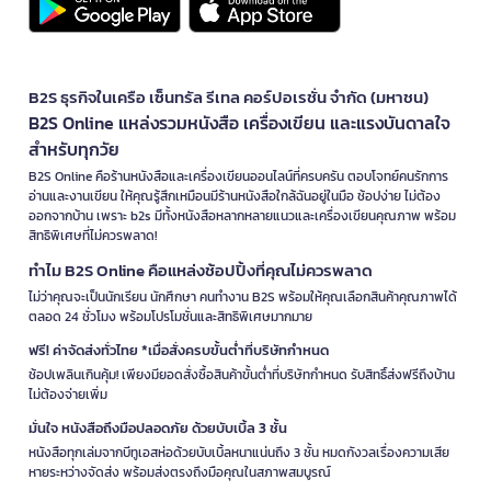
B2S ธุรกิจในเครือ เซ็นทรัล รีเทล คอร์ปอเรชั่น จำกัด (มหาชน)
B2S Online แหล่งรวมหนังสือ เครื่องเขียน และแรงบันดาลใจ
สำหรับทุกวัย
B2S Online คือร้านหนังสือและเครื่องเขียนออนไลน์ที่ครบครัน ตอบโจทย์คนรักการ
อ่านและงานเขียน ให้คุณรู้สึกเหมือนมีร้านหนังสือใกล้ฉันอยู่ในมือ ช้อปง่าย ไม่ต้อง
ออกจากบ้าน เพราะ b2s มีทั้งหนังสือหลากหลายแนวและเครื่องเขียนคุณภาพ พร้อม
สิทธิพิเศษที่ไม่ควรพลาด!
ทำไม B2S Online คือแหล่งช้อปปิ้งที่คุณไม่ควรพลาด
ไม่ว่าคุณจะเป็นนักเรียน นักศึกษา คนทำงาน B2S พร้อมให้คุณเลือกสินค้าคุณภาพได้
ตลอด 24 ชั่วโมง พร้อมโปรโมชั่นและสิทธิพิเศษมากมาย
ฟรี! ค่าจัดส่งทั่วไทย *เมื่อสั่งครบขั้นต่ำที่บริษัทกำหนด
ช้อปเพลินเกินคุ้ม! เพียงมียอดสั่งซื้อสินค้าขั้นต่ำที่บริษัทกำหนด รับสิทธิ์ส่งฟรีถึงบ้าน
ไม่ต้องจ่ายเพิ่ม
มั่นใจ หนังสือถึงมือปลอดภัย ด้วยบับเบิ้ล 3 ชั้น
หนังสือทุกเล่มจากบีทูเอสห่อด้วยบับเบิ้ลหนาแน่นถึง 3 ชั้น หมดกังวลเรื่องความเสีย
หายระหว่างจัดส่ง พร้อมส่งตรงถึงมือคุณในสภาพสมบูรณ์