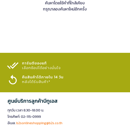
ค้นหาโดยใช้คำที่ใกล้เคียง
กรุณาลองค้นหาใหม่อีกครั้ง
การันตีของแท้
เลือกช้อปได้อย่างมั่นใจ​
คืนสินค้าได้ภายใน 14 วัน
หลังได้รับสินค้า*
ศูนย์บริการลูกค้าบีทูเอส
ทุกวัน เวลา 8.30-18.00 น.
โทรศัพท์: 02-115-0999
อีเมล:
b2sonlineshopping@b2s.co.th