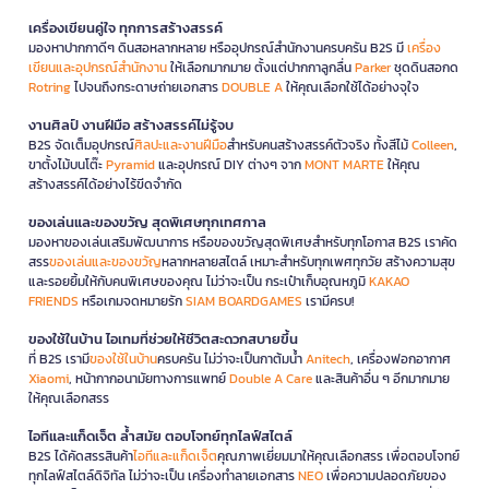
เครื่องเขียนคู่ใจ ทุกการสร้างสรรค์
มองหาปากกาดีๆ ดินสอหลากหลาย หรืออุปกรณ์สำนักงานครบครัน B2S มี
เครื่อง
เขียนและอุปกรณ์สำนักงาน
ให้เลือกมากมาย ตั้งแต่ปากกาลูกลื่น
Parker
ชุดดินสอกด
Rotring
ไปจนถึงกระดาษถ่ายเอกสาร
DOUBLE A
ให้คุณเลือกใช้ได้อย่างจุใจ
งานศิลป์ งานฝีมือ สร้างสรรค์ไม่รู้จบ
B2S จัดเต็มอุปกรณ์
ศิลปะและงานฝีมือ
สำหรับคนสร้างสรรค์ตัวจริง ทั้งสีไม้
Colleen
,
ขาตั้งไม้บนโต๊ะ
Pyramid
และอุปกรณ์ DIY ต่างๆ จาก
MONT MARTE
ให้คุณ
สร้างสรรค์ได้อย่างไร้ขีดจำกัด
ของเล่นและของขวัญ สุดพิเศษทุกเทศกาล
มองหาของเล่นเสริมพัฒนาการ หรือของขวัญสุดพิเศษสำหรับทุกโอกาส B2S เราคัด
สรร
ของเล่นและของขวัญ
หลากหลายสไตล์ เหมาะสำหรับทุกเพศทุกวัย สร้างความสุข
และรอยยิ้มให้กับคนพิเศษของคุณ ไม่ว่าจะเป็น กระเป๋าเก็บอุณหภูมิ
KAKAO
FRIENDS
หรือเกมจดหมายรัก
SIAM BOARDGAMES
เรามีครบ!
ของใช้ในบ้าน ไอเทมที่ช่วยให้ชีวิตสะดวกสบายขึ้น
ที่ B2S เรามี
ของใช้ในบ้าน
ครบครัน ไม่ว่าจะเป็นกาต้มน้ำ
Anitech
, เครื่องฟอกอากาศ
Xiaomi
, หน้ากากอนามัยทางการแพทย์
Double A Care
และสินค้าอื่น ๆ อีกมากมาย
ให้คุณเลือกสรร
ไอทีและแก็ดเจ็ต ล้ำสมัย ตอบโจทย์ทุกไลฟ์สไตล์
B2S ได้คัดสรรสินค้า
ไอทีและแก็ดเจ็ต
คุณภาพเยี่ยมมาให้คุณเลือกสรร เพื่อตอบโจทย์
ทุกไลฟ์สไตล์ดิจิทัล ไม่ว่าจะเป็น เครื่องทำลายเอกสาร
NEO
เพื่อความปลอดภัยของ