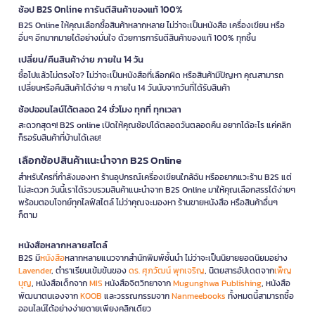
ช้อป B2S Online การันตีสินค้าของแท้ 100%
B2S Online ให้คุณเลือกซื้อสินค้าหลากหลาย ไม่ว่าจะเป็นหนังสือ เครื่องเขียน หรือ
อื่นๆ อีกมากมายได้อย่างมั่นใจ ด้วยการการันตีสินค้าของแท้ 100% ทุกชิ้น
เปลี่ยน/คืนสินค้าง่าย ภายใน 14 วัน
ซื้อไปแล้วไม่ตรงใจ? ไม่ว่าจะเป็นหนังสือที่เลือกผิด หรือสินค้ามีปัญหา คุณสามารถ
เปลี่ยนหรือคืนสินค้าได้ง่าย ๆ ภายใน 14 วันนับจากวันที่ได้รับสินค้า
ช้อปออนไลน์ได้ตลอด 24 ชั่วโมง ทุกที่ ทุกเวลา
สะดวกสุดๆ! B2S online เปิดให้คุณช้อปได้ตลอดวันตลอดคืน อยากได้อะไร แค่คลิก
ก็รอรับสินค้าที่บ้านได้เลย!
เลือกช้อปสินค้าแนะนำจาก B2S Online
สำหรับใครที่กำลังมองหา ร้านอุปกรณ์เครื่องเขียนใกล้ฉัน หรืออยากแวะร้าน B2S แต่
ไม่สะดวก วันนี้เราได้รวบรวมสินค้าแนะนำจาก B2S Online มาให้คุณเลือกสรรได้ง่ายๆ
พร้อมตอบโจทย์ทุกไลฟ์สไตล์ ไม่ว่าคุณจะมองหา ร้านขายหนังสือ หรือสินค้าอื่นๆ
ก็ตาม
หนังสือหลากหลายสไตล์
B2S มี
หนังสือ
หลากหลายแนวจากสำนักพิมพ์ชั้นนำ ไม่ว่าจะเป็นนิยายยอดนิยมอย่าง
Lavender
, ตำราเรียนเข้มข้นของ
ดร. ศุภวัฒน์ พุกเจริญ
, นิตยสารอัปเดตจาก
เพ็ญ
บุญ
, หนังสือเด็กจาก
MIS
หนังสือจิตวิทยาจาก
Mugunghwa Publishing
, หนังสือ
พัฒนาตนเองจาก
KOOB
และวรรณกรรมจาก
Nanmeebooks
ทั้งหมดนี้สามารถซื้อ
ออนไลน์ได้อย่างง่ายดายเพียงคลิกเดียว