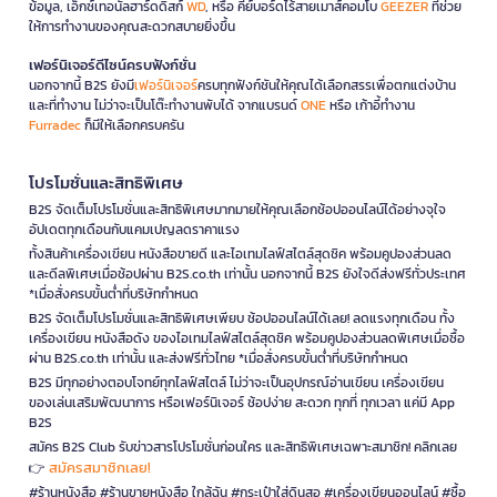
ข้อมูล, เอ็กซ์เทอนัลฮาร์ดดิสก์
WD
, หรือ คีย์บอร์ดไร้สายเมาส์คอมโบ
GEEZER
ที่ช่วย
ให้การทำงานของคุณสะดวกสบายยิ่งขึ้น
เฟอร์นิเจอร์ดีไซน์ครบฟังก์ชั่น
นอกจากนี้ B2S ยังมี
เฟอร์นิเจอร์
ครบทุกฟังก์ชันให้คุณได้เลือกสรรเพื่อตกแต่งบ้าน
และที่ทำงาน ไม่ว่าจะเป็นโต๊ะทำงานพับได้ จากแบรนด์
ONE
หรือ เก้าอี้ทำงาน
Furradec
ก็มีให้เลือกครบครัน
โปรโมชั่นและสิทธิพิเศษ
B2S จัดเต็มโปรโมชั่นและสิทธิพิเศษมากมายให้คุณเลือกช้อปออนไลน์ได้อย่างจุใจ
อัปเดตทุกเดือนกับแคมเปญลดราคาแรง
ทั้งสินค้าเครื่องเขียน หนังสือขายดี และไอเทมไลฟ์สไตล์สุดชิค พร้อมคูปองส่วนลด
และดีลพิเศษเมื่อช้อปผ่าน B2S.co.th เท่านั้น นอกจากนี้ B2S ยังใจดีส่งฟรีทั่วประเทศ
*เมื่อสั่งครบขั้นต่ำที่บริษัทกำหนด
B2S จัดเต็มโปรโมชั่นและสิทธิพิเศษเพียบ ช้อปออนไลน์ได้เลย! ลดแรงทุกเดือน ทั้ง
เครื่องเขียน หนังสือดัง ของไอเทมไลฟ์สไตล์สุดชิค พร้อมคูปองส่วนลดพิเศษเมื่อซื้อ
ผ่าน B2S.co.th เท่านั้น และส่งฟรีทั่วไทย *เมื่อสั่งครบขั้นต่ำที่บริษัทกำหนด
B2S มีทุกอย่างตอบโจทย์ทุกไลฟ์สไตล์ ไม่ว่าจะเป็นอุปกรณ์อ่านเขียน เครื่องเขียน
ของเล่นเสริมพัฒนาการ หรือเฟอร์นิเจอร์ ช้อปง่าย สะดวก ทุกที่ ทุกเวลา แค่มี App
B2S
สมัคร B2S Club รับข่าวสารโปรโมชั่นก่อนใคร และสิทธิพิเศษเฉพาะสมาชิก! คลิกเลย
สมัครสมาชิกเลย!
👉
#ร้านหนังสือ #ร้านขายหนังสือ ใกล้ฉัน #กระเป๋าใส่ดินสอ #เครื่องเขียนออนไลน์ #ซื้อ