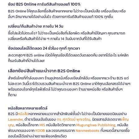
ช้อป B2S Online การันตีสินค้าของแท้ 100%
B2S Online ให้คุณเลือกซื้อสินค้าหลากหลาย ไม่ว่าจะเป็นหนังสือ เครื่องเขียน หรือ
อื่นๆ อีกมากมายได้อย่างมั่นใจ ด้วยการการันตีสินค้าของแท้ 100% ทุกชิ้น
เปลี่ยน/คืนสินค้าง่าย ภายใน 14 วัน
ซื้อไปแล้วไม่ตรงใจ? ไม่ว่าจะเป็นหนังสือที่เลือกผิด หรือสินค้ามีปัญหา คุณสามารถ
เปลี่ยนหรือคืนสินค้าได้ง่าย ๆ ภายใน 14 วันนับจากวันที่ได้รับสินค้า
ช้อปออนไลน์ได้ตลอด 24 ชั่วโมง ทุกที่ ทุกเวลา
สะดวกสุดๆ! B2S online เปิดให้คุณช้อปได้ตลอดวันตลอดคืน อยากได้อะไร แค่คลิก
ก็รอรับสินค้าที่บ้านได้เลย!
เลือกช้อปสินค้าแนะนำจาก B2S Online
สำหรับใครที่กำลังมองหา ร้านอุปกรณ์เครื่องเขียนใกล้ฉัน หรืออยากแวะร้าน B2S แต่
ไม่สะดวก วันนี้เราได้รวบรวมสินค้าแนะนำจาก B2S Online มาให้คุณเลือกสรรได้ง่ายๆ
พร้อมตอบโจทย์ทุกไลฟ์สไตล์ ไม่ว่าคุณจะมองหา ร้านขายหนังสือ หรือสินค้าอื่นๆ
ก็ตาม
หนังสือหลากหลายสไตล์
B2S มี
หนังสือ
หลากหลายแนวจากสำนักพิมพ์ชั้นนำ ไม่ว่าจะเป็นนิยายยอดนิยมอย่าง
Lavender
, ตำราเรียนเข้มข้นของ
ดร. ศุภวัฒน์ พุกเจริญ
, นิตยสารอัปเดตจาก
เพ็ญ
บุญ
, หนังสือเด็กจาก
MIS
หนังสือจิตวิทยาจาก
Mugunghwa Publishing
, หนังสือ
พัฒนาตนเองจาก
KOOB
และวรรณกรรมจาก
Nanmeebooks
ทั้งหมดนี้สามารถซื้อ
ออนไลน์ได้อย่างง่ายดายเพียงคลิกเดียว