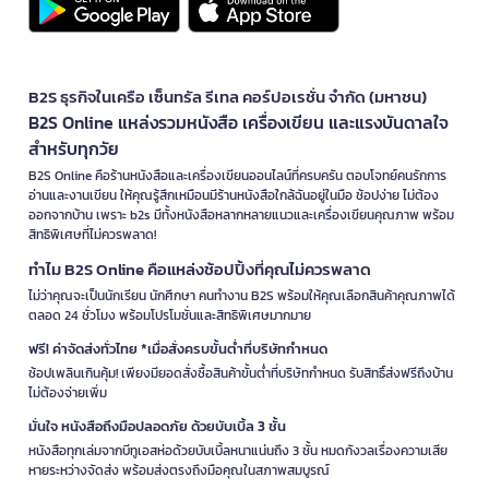
B2S ธุรกิจในเครือ เซ็นทรัล รีเทล คอร์ปอเรชั่น จำกัด (มหาชน)
B2S Online แหล่งรวมหนังสือ เครื่องเขียน และแรงบันดาลใจ
สำหรับทุกวัย
B2S Online คือร้านหนังสือและเครื่องเขียนออนไลน์ที่ครบครัน ตอบโจทย์คนรักการ
อ่านและงานเขียน ให้คุณรู้สึกเหมือนมีร้านหนังสือใกล้ฉันอยู่ในมือ ช้อปง่าย ไม่ต้อง
ออกจากบ้าน เพราะ b2s มีทั้งหนังสือหลากหลายแนวและเครื่องเขียนคุณภาพ พร้อม
สิทธิพิเศษที่ไม่ควรพลาด!
ทำไม B2S Online คือแหล่งช้อปปิ้งที่คุณไม่ควรพลาด
ไม่ว่าคุณจะเป็นนักเรียน นักศึกษา คนทำงาน B2S พร้อมให้คุณเลือกสินค้าคุณภาพได้
ตลอด 24 ชั่วโมง พร้อมโปรโมชั่นและสิทธิพิเศษมากมาย
ฟรี! ค่าจัดส่งทั่วไทย *เมื่อสั่งครบขั้นต่ำที่บริษัทกำหนด
ช้อปเพลินเกินคุ้ม! เพียงมียอดสั่งซื้อสินค้าขั้นต่ำที่บริษัทกำหนด รับสิทธิ์ส่งฟรีถึงบ้าน
ไม่ต้องจ่ายเพิ่ม
มั่นใจ หนังสือถึงมือปลอดภัย ด้วยบับเบิ้ล 3 ชั้น
หนังสือทุกเล่มจากบีทูเอสห่อด้วยบับเบิ้ลหนาแน่นถึง 3 ชั้น หมดกังวลเรื่องความเสีย
หายระหว่างจัดส่ง พร้อมส่งตรงถึงมือคุณในสภาพสมบูรณ์