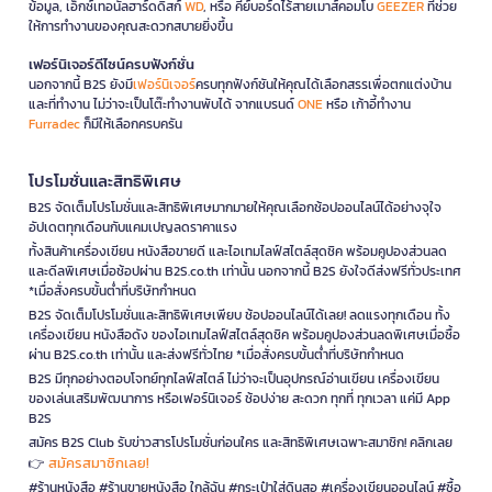
ข้อมูล, เอ็กซ์เทอนัลฮาร์ดดิสก์
WD
, หรือ คีย์บอร์ดไร้สายเมาส์คอมโบ
GEEZER
ที่ช่วย
ให้การทำงานของคุณสะดวกสบายยิ่งขึ้น
เฟอร์นิเจอร์ดีไซน์ครบฟังก์ชั่น
นอกจากนี้ B2S ยังมี
เฟอร์นิเจอร์
ครบทุกฟังก์ชันให้คุณได้เลือกสรรเพื่อตกแต่งบ้าน
และที่ทำงาน ไม่ว่าจะเป็นโต๊ะทำงานพับได้ จากแบรนด์
ONE
หรือ เก้าอี้ทำงาน
Furradec
ก็มีให้เลือกครบครัน
โปรโมชั่นและสิทธิพิเศษ
B2S จัดเต็มโปรโมชั่นและสิทธิพิเศษมากมายให้คุณเลือกช้อปออนไลน์ได้อย่างจุใจ
อัปเดตทุกเดือนกับแคมเปญลดราคาแรง
ทั้งสินค้าเครื่องเขียน หนังสือขายดี และไอเทมไลฟ์สไตล์สุดชิค พร้อมคูปองส่วนลด
และดีลพิเศษเมื่อช้อปผ่าน B2S.co.th เท่านั้น นอกจากนี้ B2S ยังใจดีส่งฟรีทั่วประเทศ
*เมื่อสั่งครบขั้นต่ำที่บริษัทกำหนด
B2S จัดเต็มโปรโมชั่นและสิทธิพิเศษเพียบ ช้อปออนไลน์ได้เลย! ลดแรงทุกเดือน ทั้ง
เครื่องเขียน หนังสือดัง ของไอเทมไลฟ์สไตล์สุดชิค พร้อมคูปองส่วนลดพิเศษเมื่อซื้อ
ผ่าน B2S.co.th เท่านั้น และส่งฟรีทั่วไทย *เมื่อสั่งครบขั้นต่ำที่บริษัทกำหนด
B2S มีทุกอย่างตอบโจทย์ทุกไลฟ์สไตล์ ไม่ว่าจะเป็นอุปกรณ์อ่านเขียน เครื่องเขียน
ของเล่นเสริมพัฒนาการ หรือเฟอร์นิเจอร์ ช้อปง่าย สะดวก ทุกที่ ทุกเวลา แค่มี App
B2S
สมัคร B2S Club รับข่าวสารโปรโมชั่นก่อนใคร และสิทธิพิเศษเฉพาะสมาชิก! คลิกเลย
สมัครสมาชิกเลย!
👉
#ร้านหนังสือ #ร้านขายหนังสือ ใกล้ฉัน #กระเป๋าใส่ดินสอ #เครื่องเขียนออนไลน์ #ซื้อ