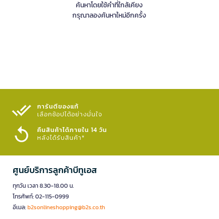
ค้นหาโดยใช้คำที่ใกล้เคียง
กรุณาลองค้นหาใหม่อีกครั้ง
การันตีของแท้
เลือกช้อปได้อย่างมั่นใจ​
คืนสินค้าได้ภายใน 14 วัน
หลังได้รับสินค้า*
ศูนย์บริการลูกค้าบีทูเอส
ทุกวัน เวลา 8.30-18.00 น.
โทรศัพท์: 02-115-0999
อีเมล:
b2sonlineshopping@b2s.co.th