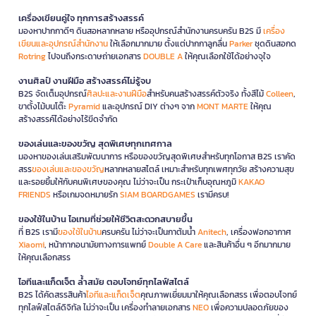
เครื่องเขียนคู่ใจ ทุกการสร้างสรรค์
มองหาปากกาดีๆ ดินสอหลากหลาย หรืออุปกรณ์สำนักงานครบครัน B2S มี
เครื่อง
เขียนและอุปกรณ์สำนักงาน
ให้เลือกมากมาย ตั้งแต่ปากกาลูกลื่น
Parker
ชุดดินสอกด
Rotring
ไปจนถึงกระดาษถ่ายเอกสาร
DOUBLE A
ให้คุณเลือกใช้ได้อย่างจุใจ
งานศิลป์ งานฝีมือ สร้างสรรค์ไม่รู้จบ
B2S จัดเต็มอุปกรณ์
ศิลปะและงานฝีมือ
สำหรับคนสร้างสรรค์ตัวจริง ทั้งสีไม้
Colleen
,
ขาตั้งไม้บนโต๊ะ
Pyramid
และอุปกรณ์ DIY ต่างๆ จาก
MONT MARTE
ให้คุณ
สร้างสรรค์ได้อย่างไร้ขีดจำกัด
ของเล่นและของขวัญ สุดพิเศษทุกเทศกาล
มองหาของเล่นเสริมพัฒนาการ หรือของขวัญสุดพิเศษสำหรับทุกโอกาส B2S เราคัด
สรร
ของเล่นและของขวัญ
หลากหลายสไตล์ เหมาะสำหรับทุกเพศทุกวัย สร้างความสุข
และรอยยิ้มให้กับคนพิเศษของคุณ ไม่ว่าจะเป็น กระเป๋าเก็บอุณหภูมิ
KAKAO
FRIENDS
หรือเกมจดหมายรัก
SIAM BOARDGAMES
เรามีครบ!
ของใช้ในบ้าน ไอเทมที่ช่วยให้ชีวิตสะดวกสบายขึ้น
ที่ B2S เรามี
ของใช้ในบ้าน
ครบครัน ไม่ว่าจะเป็นกาต้มน้ำ
Anitech
, เครื่องฟอกอากาศ
Xiaomi
, หน้ากากอนามัยทางการแพทย์
Double A Care
และสินค้าอื่น ๆ อีกมากมาย
ให้คุณเลือกสรร
ไอทีและแก็ดเจ็ต ล้ำสมัย ตอบโจทย์ทุกไลฟ์สไตล์
B2S ได้คัดสรรสินค้า
ไอทีและแก็ดเจ็ต
คุณภาพเยี่ยมมาให้คุณเลือกสรร เพื่อตอบโจทย์
ทุกไลฟ์สไตล์ดิจิทัล ไม่ว่าจะเป็น เครื่องทำลายเอกสาร
NEO
เพื่อความปลอดภัยของ