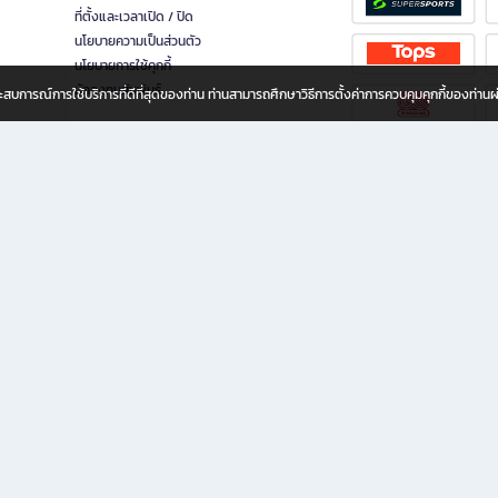
ที่ตั้งและเวลาเปิด / ปิด
นโยบายความเป็นส่วนตัว
นโยบายการใช้คุกกี้
นักลงทุนสัมพันธ์
อประสบการณ์การใช้บริการที่ดีที่สุดของท่าน ท่านสามารถศึกษาวิธีการตั้งค่าการควบคุมคุกกี้ของท่าน
ทุกวัย
ขียน ให้คุณรู้สึกเหมือนมีร้านหนังสือใกล้ฉันอยู่ในมือ ช้อปง่าย ไม่ต้องออกจากบ้าน เพราะ b2
 ชั่วโมง พร้อมโปรโมชั่นและสิทธิพิเศษมากมาย