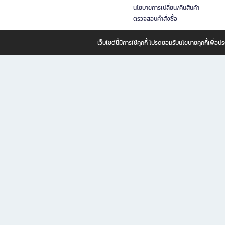
นโยบายการเปลี่ยน/คืนสินค้า
ตรวจสอบคำสั่งซื้อ
เว็บไซต์นี้มีการใช้คุกกี้ โปรดยอมรับนโยบายคุกกี้เพื่
B2S ธุรกิจในเครือ เซ็นทรัล รีเทล คอร์ปอเรชั่น จำกัด (มหาชน)
B2S Online แหล่งรวมหนังสือ เครื่องเขียน และแรงบันดาลใจสำหรับ
B2S Online คือร้านหนังสือและเครื่องเขียนออนไลน์ที่ครบครัน ตอบโจทย์คนรักการอ่านและงานเ
ทำไม B2S Online คือแหล่งช้อปปิ้งที่คุณไม่ควรพลาด
ไม่ว่าคุณจะเป็นนักเรียน นักศึกษา คนทำงาน B2S พร้อมให้คุณเลือกสินค้าคุณภาพได้ตลอด 24