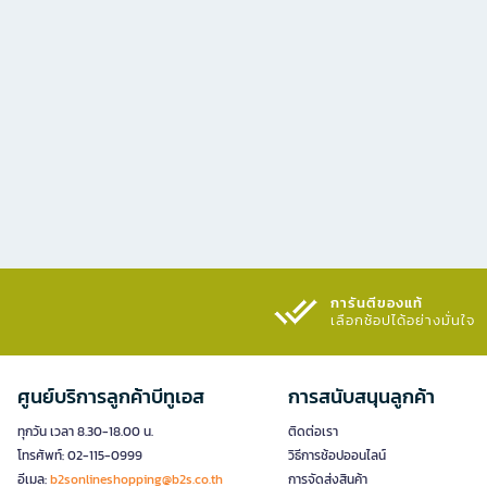
การันตีของแท้
เลือกช้อปได้อย่างมั่นใจ​
ศูนย์บริการลูกค้าบีทูเอส
การสนับสนุนลูกค้า
ทุกวัน เวลา 8.30-18.00 น.
ติดต่อเรา
โทรศัพท์: 02-115-0999
วิธีการช้อปออนไลน์
อีเมล:
b2sonlineshopping@b2s.co.th
การจัดส่งสินค้า