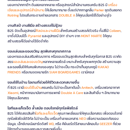
มองหาปากกาดีๆ ดินสอหลากหลาย หรืออุปกรณ์สำนักงานครบครัน B2S มี
เครื่อง
เขียนและอุปกรณ์สำนักงาน
ให้เลือกมากมาย ตั้งแต่ปากกาลูกลื่น
Parker
ชุดดินสอกด
Rotring
ไปจนถึงกระดาษถ่ายเอกสาร
DOUBLE A
ให้คุณเลือกใช้ได้อย่างจุใจ
งานศิลป์ งานฝีมือ สร้างสรรค์ไม่รู้จบ
B2S จัดเต็มอุปกรณ์
ศิลปะและงานฝีมือ
สำหรับคนสร้างสรรค์ตัวจริง ทั้งสีไม้
Colleen
,
ขาตั้งไม้บนโต๊ะ
Pyramid
และอุปกรณ์ DIY ต่างๆ จาก
MONT MARTE
ให้คุณ
สร้างสรรค์ได้อย่างไร้ขีดจำกัด
ของเล่นและของขวัญ สุดพิเศษทุกเทศกาล
มองหาของเล่นเสริมพัฒนาการ หรือของขวัญสุดพิเศษสำหรับทุกโอกาส B2S เราคัด
สรร
ของเล่นและของขวัญ
หลากหลายสไตล์ เหมาะสำหรับทุกเพศทุกวัย สร้างความสุข
และรอยยิ้มให้กับคนพิเศษของคุณ ไม่ว่าจะเป็น กระเป๋าเก็บอุณหภูมิ
KAKAO
FRIENDS
หรือเกมจดหมายรัก
SIAM BOARDGAMES
เรามีครบ!
ของใช้ในบ้าน ไอเทมที่ช่วยให้ชีวิตสะดวกสบายขึ้น
ที่ B2S เรามี
ของใช้ในบ้าน
ครบครัน ไม่ว่าจะเป็นกาต้มน้ำ
Anitech
, เครื่องฟอกอากาศ
Xiaomi
, หน้ากากอนามัยทางการแพทย์
Double A Care
และสินค้าอื่น ๆ อีกมากมาย
ให้คุณเลือกสรร
ไอทีและแก็ดเจ็ต ล้ำสมัย ตอบโจทย์ทุกไลฟ์สไตล์
B2S ได้คัดสรรสินค้า
ไอทีและแก็ดเจ็ต
คุณภาพเยี่ยมมาให้คุณเลือกสรร เพื่อตอบโจทย์
ทุกไลฟ์สไตล์ดิจิทัล ไม่ว่าจะเป็น เครื่องทำลายเอกสาร
NEO
เพื่อความปลอดภัยของ
ข้อมูล, เอ็กซ์เทอนัลฮาร์ดดิสก์
WD
, หรือ คีย์บอร์ดไร้สายเมาส์คอมโบ
GEEZER
ที่ช่วย
ให้การทำงานของคุณสะดวกสบายยิ่งขึ้น