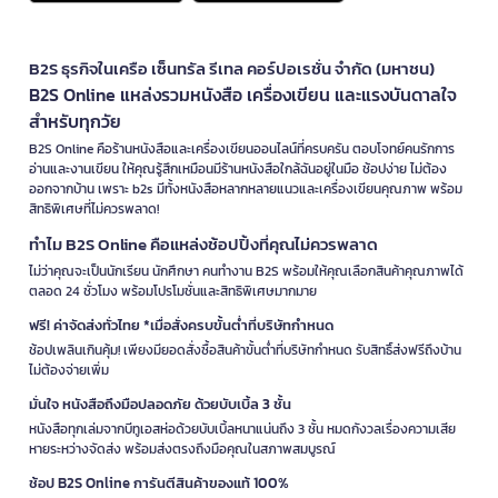
B2S ธุรกิจในเครือ เซ็นทรัล รีเทล คอร์ปอเรชั่น จำกัด (มหาชน)
B2S Online แหล่งรวมหนังสือ เครื่องเขียน และแรงบันดาลใจ
สำหรับทุกวัย
B2S Online คือร้านหนังสือและเครื่องเขียนออนไลน์ที่ครบครัน ตอบโจทย์คนรักการ
อ่านและงานเขียน ให้คุณรู้สึกเหมือนมีร้านหนังสือใกล้ฉันอยู่ในมือ ช้อปง่าย ไม่ต้อง
ออกจากบ้าน เพราะ b2s มีทั้งหนังสือหลากหลายแนวและเครื่องเขียนคุณภาพ พร้อม
สิทธิพิเศษที่ไม่ควรพลาด!
ทำไม B2S Online คือแหล่งช้อปปิ้งที่คุณไม่ควรพลาด
ไม่ว่าคุณจะเป็นนักเรียน นักศึกษา คนทำงาน B2S พร้อมให้คุณเลือกสินค้าคุณภาพได้
ตลอด 24 ชั่วโมง พร้อมโปรโมชั่นและสิทธิพิเศษมากมาย
ฟรี! ค่าจัดส่งทั่วไทย *เมื่อสั่งครบขั้นต่ำที่บริษัทกำหนด
ช้อปเพลินเกินคุ้ม! เพียงมียอดสั่งซื้อสินค้าขั้นต่ำที่บริษัทกำหนด รับสิทธิ์ส่งฟรีถึงบ้าน
ไม่ต้องจ่ายเพิ่ม
มั่นใจ หนังสือถึงมือปลอดภัย ด้วยบับเบิ้ล 3 ชั้น
หนังสือทุกเล่มจากบีทูเอสห่อด้วยบับเบิ้ลหนาแน่นถึง 3 ชั้น หมดกังวลเรื่องความเสีย
หายระหว่างจัดส่ง พร้อมส่งตรงถึงมือคุณในสภาพสมบูรณ์
ช้อป B2S Online การันตีสินค้าของแท้ 100%