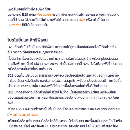
เฟอร์นิเจอร์ดีไซน์ครบฟังก์ชั่น
นอกจากนี้ B2S ยังมี
เฟอร์นิเจอร์
ครบทุกฟังก์ชันให้คุณได้เลือกสรรเพื่อตกแต่งบ้าน
และที่ทำงาน ไม่ว่าจะเป็นโต๊ะทำงานพับได้ จากแบรนด์
ONE
หรือ เก้าอี้ทำงาน
Furradec
ก็มีให้เลือกครบครัน
โปรโมชั่นและสิทธิพิเศษ
B2S จัดเต็มโปรโมชั่นและสิทธิพิเศษมากมายให้คุณเลือกช้อปออนไลน์ได้อย่างจุใจ
อัปเดตทุกเดือนกับแคมเปญลดราคาแรง
ทั้งสินค้าเครื่องเขียน หนังสือขายดี และไอเทมไลฟ์สไตล์สุดชิค พร้อมคูปองส่วนลด
และดีลพิเศษเมื่อช้อปผ่าน B2S.co.th เท่านั้น นอกจากนี้ B2S ยังใจดีส่งฟรีทั่วประเทศ
*เมื่อสั่งครบขั้นต่ำที่บริษัทกำหนด
B2S จัดเต็มโปรโมชั่นและสิทธิพิเศษเพียบ ช้อปออนไลน์ได้เลย! ลดแรงทุกเดือน ทั้ง
เครื่องเขียน หนังสือดัง ของไอเทมไลฟ์สไตล์สุดชิค พร้อมคูปองส่วนลดพิเศษเมื่อซื้อ
ผ่าน B2S.co.th เท่านั้น และส่งฟรีทั่วไทย *เมื่อสั่งครบขั้นต่ำที่บริษัทกำหนด
B2S มีทุกอย่างตอบโจทย์ทุกไลฟ์สไตล์ ไม่ว่าจะเป็นอุปกรณ์อ่านเขียน เครื่องเขียน
ของเล่นเสริมพัฒนาการ หรือเฟอร์นิเจอร์ ช้อปง่าย สะดวก ทุกที่ ทุกเวลา แค่มี App
B2S
สมัคร B2S Club รับข่าวสารโปรโมชั่นก่อนใคร และสิทธิพิเศษเฉพาะสมาชิก! คลิกเลย
สมัครสมาชิกเลย!
👉
#ร้านหนังสือ #ร้านขายหนังสือ ใกล้ฉัน #กระเป๋าใส่ดินสอ #เครื่องเขียนออนไลน์ #ซื้อ
หนังสือ ออนไลน์ #เครื่องเขียน บีทูเอส #ขาย หนังสือ ออนไลน์ #B2S #ร้านเครื่อง