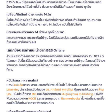
B2S Online ให้คุณเลือกซื้อสินค้าหลากหลาย ไม่ว่าจะเป็นหนังสือ เครื่องเขียน หรือ
อื่นๆ อีกมากมายได้อย่างมั่นใจ ด้วยการการันตีสินค้าของแท้ 100% ทุกชิ้น
เปลี่ยน/คืนสินค้าง่าย ภายใน 14 วัน
ซื้อไปแล้วไม่ตรงใจ? ไม่ว่าจะเป็นหนังสือที่เลือกผิด หรือสินค้ามีปัญหา คุณสามารถ
เปลี่ยนหรือคืนสินค้าได้ง่าย ๆ ภายใน 14 วันนับจากวันที่ได้รับสินค้า
ช้อปออนไลน์ได้ตลอด 24 ชั่วโมง ทุกที่ ทุกเวลา
สะดวกสุดๆ! B2S online เปิดให้คุณช้อปได้ตลอดวันตลอดคืน อยากได้อะไร แค่คลิก
ก็รอรับสินค้าที่บ้านได้เลย!
เลือกช้อปสินค้าแนะนำจาก B2S Online
สำหรับใครที่กำลังมองหา ร้านอุปกรณ์เครื่องเขียนใกล้ฉัน หรืออยากแวะร้าน B2S แต่
ไม่สะดวก วันนี้เราได้รวบรวมสินค้าแนะนำจาก B2S Online มาให้คุณเลือกสรรได้ง่ายๆ
พร้อมตอบโจทย์ทุกไลฟ์สไตล์ ไม่ว่าคุณจะมองหา ร้านขายหนังสือ หรือสินค้าอื่นๆ
ก็ตาม
หนังสือหลากหลายสไตล์
B2S มี
หนังสือ
หลากหลายแนวจากสำนักพิมพ์ชั้นนำ ไม่ว่าจะเป็นนิยายยอดนิยมอย่าง
Lavender
, ตำราเรียนเข้มข้นของ
ดร. ศุภวัฒน์ พุกเจริญ
, นิตยสารอัปเดตจาก
เพ็ญ
บุญ
, หนังสือเด็กจาก
MIS
หนังสือจิตวิทยาจาก
Mugunghwa Publishing
, หนังสือ
พัฒนาตนเองจาก
KOOB
และวรรณกรรมจาก
Nanmeebooks
ทั้งหมดนี้สามารถซื้อ
ออนไลน์ได้อย่างง่ายดายเพียงคลิกเดียว
เครื่องเขียนคู่ใจ ทุกการสร้างสรรค์