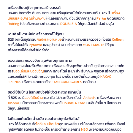
เครื่องเขียนคู่ใจ ทุกการสร้างสรรค์
มองหาปากกาดีๆ ดินสอหลากหลาย หรืออุปกรณ์สำนักงานครบครัน B2S มี
เครื่อง
เขียนและอุปกรณ์สำนักงาน
ให้เลือกมากมาย ตั้งแต่ปากกาลูกลื่น
Parker
ชุดดินสอกด
Rotring
ไปจนถึงกระดาษถ่ายเอกสาร
DOUBLE A
ให้คุณเลือกใช้ได้อย่างจุใจ
งานศิลป์ งานฝีมือ สร้างสรรค์ไม่รู้จบ
B2S จัดเต็มอุปกรณ์
ศิลปะและงานฝีมือ
สำหรับคนสร้างสรรค์ตัวจริง ทั้งสีไม้
Colleen
,
ขาตั้งไม้บนโต๊ะ
Pyramid
และอุปกรณ์ DIY ต่างๆ จาก
MONT MARTE
ให้คุณ
สร้างสรรค์ได้อย่างไร้ขีดจำกัด
ของเล่นและของขวัญ สุดพิเศษทุกเทศกาล
มองหาของเล่นเสริมพัฒนาการ หรือของขวัญสุดพิเศษสำหรับทุกโอกาส B2S เราคัด
สรร
ของเล่นและของขวัญ
หลากหลายสไตล์ เหมาะสำหรับทุกเพศทุกวัย สร้างความสุข
และรอยยิ้มให้กับคนพิเศษของคุณ ไม่ว่าจะเป็น กระเป๋าเก็บอุณหภูมิ
KAKAO
FRIENDS
หรือเกมจดหมายรัก
SIAM BOARDGAMES
เรามีครบ!
ของใช้ในบ้าน ไอเทมที่ช่วยให้ชีวิตสะดวกสบายขึ้น
ที่ B2S เรามี
ของใช้ในบ้าน
ครบครัน ไม่ว่าจะเป็นกาต้มน้ำ
Anitech
, เครื่องฟอกอากาศ
Xiaomi
, หน้ากากอนามัยทางการแพทย์
Double A Care
และสินค้าอื่น ๆ อีกมากมาย
ให้คุณเลือกสรร
ไอทีและแก็ดเจ็ต ล้ำสมัย ตอบโจทย์ทุกไลฟ์สไตล์
B2S ได้คัดสรรสินค้า
ไอทีและแก็ดเจ็ต
คุณภาพเยี่ยมมาให้คุณเลือกสรร เพื่อตอบโจทย์
ทุกไลฟ์สไตล์ดิจิทัล ไม่ว่าจะเป็น เครื่องทำลายเอกสาร
NEO
เพื่อความปลอดภัยของ