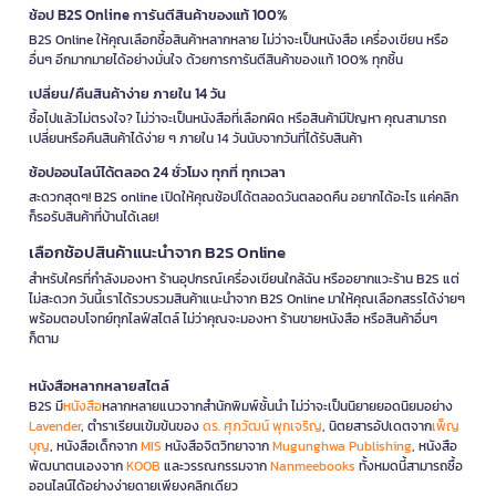
ช้อป B2S Online การันตีสินค้าของแท้ 100%
B2S Online ให้คุณเลือกซื้อสินค้าหลากหลาย ไม่ว่าจะเป็นหนังสือ เครื่องเขียน หรือ
อื่นๆ อีกมากมายได้อย่างมั่นใจ ด้วยการการันตีสินค้าของแท้ 100% ทุกชิ้น
เปลี่ยน/คืนสินค้าง่าย ภายใน 14 วัน
ซื้อไปแล้วไม่ตรงใจ? ไม่ว่าจะเป็นหนังสือที่เลือกผิด หรือสินค้ามีปัญหา คุณสามารถ
เปลี่ยนหรือคืนสินค้าได้ง่าย ๆ ภายใน 14 วันนับจากวันที่ได้รับสินค้า
ช้อปออนไลน์ได้ตลอด 24 ชั่วโมง ทุกที่ ทุกเวลา
สะดวกสุดๆ! B2S online เปิดให้คุณช้อปได้ตลอดวันตลอดคืน อยากได้อะไร แค่คลิก
ก็รอรับสินค้าที่บ้านได้เลย!
เลือกช้อปสินค้าแนะนำจาก B2S Online
สำหรับใครที่กำลังมองหา ร้านอุปกรณ์เครื่องเขียนใกล้ฉัน หรืออยากแวะร้าน B2S แต่
ไม่สะดวก วันนี้เราได้รวบรวมสินค้าแนะนำจาก B2S Online มาให้คุณเลือกสรรได้ง่ายๆ
พร้อมตอบโจทย์ทุกไลฟ์สไตล์ ไม่ว่าคุณจะมองหา ร้านขายหนังสือ หรือสินค้าอื่นๆ
ก็ตาม
หนังสือหลากหลายสไตล์
B2S มี
หนังสือ
หลากหลายแนวจากสำนักพิมพ์ชั้นนำ ไม่ว่าจะเป็นนิยายยอดนิยมอย่าง
Lavender
, ตำราเรียนเข้มข้นของ
ดร. ศุภวัฒน์ พุกเจริญ
, นิตยสารอัปเดตจาก
เพ็ญ
บุญ
, หนังสือเด็กจาก
MIS
หนังสือจิตวิทยาจาก
Mugunghwa Publishing
, หนังสือ
พัฒนาตนเองจาก
KOOB
และวรรณกรรมจาก
Nanmeebooks
ทั้งหมดนี้สามารถซื้อ
ออนไลน์ได้อย่างง่ายดายเพียงคลิกเดียว