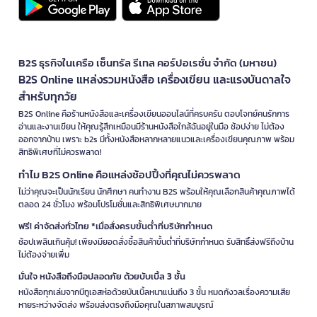
B2S ธุรกิจในเครือ เซ็นทรัล รีเทล คอร์ปอเรชั่น จำกัด (มหาชน)
B2S Online แหล่งรวมหนังสือ เครื่องเขียน และแรงบันดาลใจ
สำหรับทุกวัย
B2S Online คือร้านหนังสือและเครื่องเขียนออนไลน์ที่ครบครัน ตอบโจทย์คนรักการ
อ่านและงานเขียน ให้คุณรู้สึกเหมือนมีร้านหนังสือใกล้ฉันอยู่ในมือ ช้อปง่าย ไม่ต้อง
ออกจากบ้าน เพราะ b2s มีทั้งหนังสือหลากหลายแนวและเครื่องเขียนคุณภาพ พร้อม
สิทธิพิเศษที่ไม่ควรพลาด!
ทำไม B2S Online คือแหล่งช้อปปิ้งที่คุณไม่ควรพลาด
ไม่ว่าคุณจะเป็นนักเรียน นักศึกษา คนทำงาน B2S พร้อมให้คุณเลือกสินค้าคุณภาพได้
ตลอด 24 ชั่วโมง พร้อมโปรโมชั่นและสิทธิพิเศษมากมาย
ฟรี! ค่าจัดส่งทั่วไทย *เมื่อสั่งครบขั้นต่ำที่บริษัทกำหนด
ช้อปเพลินเกินคุ้ม! เพียงมียอดสั่งซื้อสินค้าขั้นต่ำที่บริษัทกำหนด รับสิทธิ์ส่งฟรีถึงบ้าน
ไม่ต้องจ่ายเพิ่ม
มั่นใจ หนังสือถึงมือปลอดภัย ด้วยบับเบิ้ล 3 ชั้น
หนังสือทุกเล่มจากบีทูเอสห่อด้วยบับเบิ้ลหนาแน่นถึง 3 ชั้น หมดกังวลเรื่องความเสีย
หายระหว่างจัดส่ง พร้อมส่งตรงถึงมือคุณในสภาพสมบูรณ์