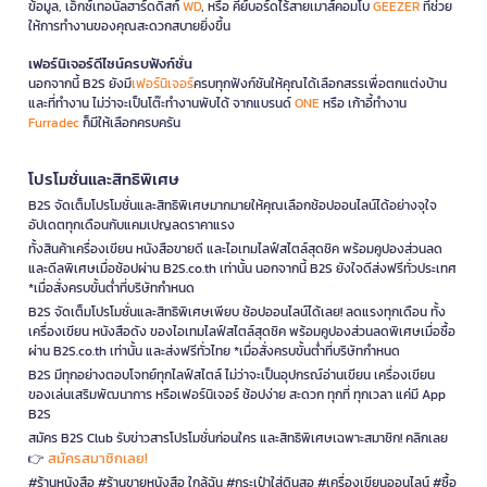
ข้อมูล, เอ็กซ์เทอนัลฮาร์ดดิสก์
WD
, หรือ คีย์บอร์ดไร้สายเมาส์คอมโบ
GEEZER
ที่ช่วย
ให้การทำงานของคุณสะดวกสบายยิ่งขึ้น
เฟอร์นิเจอร์ดีไซน์ครบฟังก์ชั่น
นอกจากนี้ B2S ยังมี
เฟอร์นิเจอร์
ครบทุกฟังก์ชันให้คุณได้เลือกสรรเพื่อตกแต่งบ้าน
และที่ทำงาน ไม่ว่าจะเป็นโต๊ะทำงานพับได้ จากแบรนด์
ONE
หรือ เก้าอี้ทำงาน
Furradec
ก็มีให้เลือกครบครัน
โปรโมชั่นและสิทธิพิเศษ
B2S จัดเต็มโปรโมชั่นและสิทธิพิเศษมากมายให้คุณเลือกช้อปออนไลน์ได้อย่างจุใจ
อัปเดตทุกเดือนกับแคมเปญลดราคาแรง
ทั้งสินค้าเครื่องเขียน หนังสือขายดี และไอเทมไลฟ์สไตล์สุดชิค พร้อมคูปองส่วนลด
และดีลพิเศษเมื่อช้อปผ่าน B2S.co.th เท่านั้น นอกจากนี้ B2S ยังใจดีส่งฟรีทั่วประเทศ
*เมื่อสั่งครบขั้นต่ำที่บริษัทกำหนด
B2S จัดเต็มโปรโมชั่นและสิทธิพิเศษเพียบ ช้อปออนไลน์ได้เลย! ลดแรงทุกเดือน ทั้ง
เครื่องเขียน หนังสือดัง ของไอเทมไลฟ์สไตล์สุดชิค พร้อมคูปองส่วนลดพิเศษเมื่อซื้อ
ผ่าน B2S.co.th เท่านั้น และส่งฟรีทั่วไทย *เมื่อสั่งครบขั้นต่ำที่บริษัทกำหนด
B2S มีทุกอย่างตอบโจทย์ทุกไลฟ์สไตล์ ไม่ว่าจะเป็นอุปกรณ์อ่านเขียน เครื่องเขียน
ของเล่นเสริมพัฒนาการ หรือเฟอร์นิเจอร์ ช้อปง่าย สะดวก ทุกที่ ทุกเวลา แค่มี App
B2S
สมัคร B2S Club รับข่าวสารโปรโมชั่นก่อนใคร และสิทธิพิเศษเฉพาะสมาชิก! คลิกเลย
สมัครสมาชิกเลย!
👉
#ร้านหนังสือ #ร้านขายหนังสือ ใกล้ฉัน #กระเป๋าใส่ดินสอ #เครื่องเขียนออนไลน์ #ซื้อ