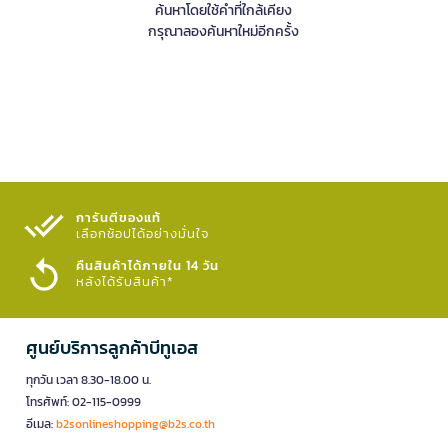
ค้นหาโดยใช้คำที่ใกล้เคียง
กรุณาลองค้นหาใหม่อีกครั้ง
การันตีของแท้
เลือกช้อปได้อย่างมั่นใจ​
คืนสินค้าได้ภายใน 14 วัน
หลังได้รับสินค้า*
ศูนย์บริการลูกค้าบีทูเอส
ทุกวัน เวลา 8.30-18.00 น.
โทรศัพท์: 02-115-0999
อีเมล:
b2sonlineshopping@b2s.co.th