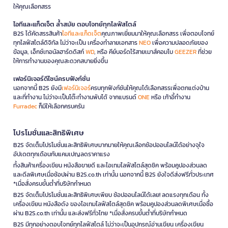
ให้คุณเลือกสรร
ไอทีและแก็ดเจ็ต ล้ำสมัย ตอบโจทย์ทุกไลฟ์สไตล์
B2S ได้คัดสรรสินค้า
ไอทีและแก็ดเจ็ต
คุณภาพเยี่ยมมาให้คุณเลือกสรร เพื่อตอบโจทย์
ทุกไลฟ์สไตล์ดิจิทัล ไม่ว่าจะเป็น เครื่องทำลายเอกสาร
NEO
เพื่อความปลอดภัยของ
ข้อมูล, เอ็กซ์เทอนัลฮาร์ดดิสก์
WD
, หรือ คีย์บอร์ดไร้สายเมาส์คอมโบ
GEEZER
ที่ช่วย
ให้การทำงานของคุณสะดวกสบายยิ่งขึ้น
เฟอร์นิเจอร์ดีไซน์ครบฟังก์ชั่น
นอกจากนี้ B2S ยังมี
เฟอร์นิเจอร์
ครบทุกฟังก์ชันให้คุณได้เลือกสรรเพื่อตกแต่งบ้าน
และที่ทำงาน ไม่ว่าจะเป็นโต๊ะทำงานพับได้ จากแบรนด์
ONE
หรือ เก้าอี้ทำงาน
Furradec
ก็มีให้เลือกครบครัน
โปรโมชั่นและสิทธิพิเศษ
B2S จัดเต็มโปรโมชั่นและสิทธิพิเศษมากมายให้คุณเลือกช้อปออนไลน์ได้อย่างจุใจ
อัปเดตทุกเดือนกับแคมเปญลดราคาแรง
ทั้งสินค้าเครื่องเขียน หนังสือขายดี และไอเทมไลฟ์สไตล์สุดชิค พร้อมคูปองส่วนลด
และดีลพิเศษเมื่อช้อปผ่าน B2S.co.th เท่านั้น นอกจากนี้ B2S ยังใจดีส่งฟรีทั่วประเทศ
*เมื่อสั่งครบขั้นต่ำที่บริษัทกำหนด
B2S จัดเต็มโปรโมชั่นและสิทธิพิเศษเพียบ ช้อปออนไลน์ได้เลย! ลดแรงทุกเดือน ทั้ง
เครื่องเขียน หนังสือดัง ของไอเทมไลฟ์สไตล์สุดชิค พร้อมคูปองส่วนลดพิเศษเมื่อซื้อ
ผ่าน B2S.co.th เท่านั้น และส่งฟรีทั่วไทย *เมื่อสั่งครบขั้นต่ำที่บริษัทกำหนด
B2S มีทุกอย่างตอบโจทย์ทุกไลฟ์สไตล์ ไม่ว่าจะเป็นอุปกรณ์อ่านเขียน เครื่องเขียน