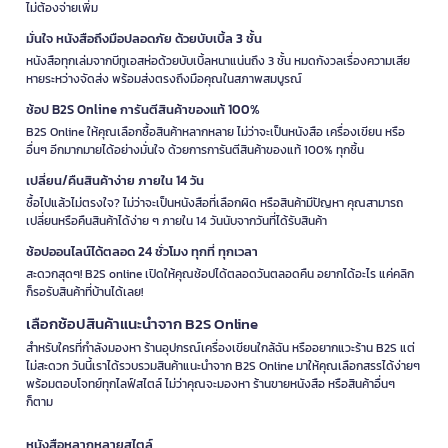
ไม่ต้องจ่ายเพิ่ม
มั่นใจ หนังสือถึงมือปลอดภัย ด้วยบับเบิ้ล 3 ชั้น
หนังสือทุกเล่มจากบีทูเอสห่อด้วยบับเบิ้ลหนาแน่นถึง 3 ชั้น หมดกังวลเรื่องความเสีย
หายระหว่างจัดส่ง พร้อมส่งตรงถึงมือคุณในสภาพสมบูรณ์
ช้อป B2S Online การันตีสินค้าของแท้ 100%
B2S Online ให้คุณเลือกซื้อสินค้าหลากหลาย ไม่ว่าจะเป็นหนังสือ เครื่องเขียน หรือ
อื่นๆ อีกมากมายได้อย่างมั่นใจ ด้วยการการันตีสินค้าของแท้ 100% ทุกชิ้น
เปลี่ยน/คืนสินค้าง่าย ภายใน 14 วัน
ซื้อไปแล้วไม่ตรงใจ? ไม่ว่าจะเป็นหนังสือที่เลือกผิด หรือสินค้ามีปัญหา คุณสามารถ
เปลี่ยนหรือคืนสินค้าได้ง่าย ๆ ภายใน 14 วันนับจากวันที่ได้รับสินค้า
ช้อปออนไลน์ได้ตลอด 24 ชั่วโมง ทุกที่ ทุกเวลา
สะดวกสุดๆ! B2S online เปิดให้คุณช้อปได้ตลอดวันตลอดคืน อยากได้อะไร แค่คลิก
ก็รอรับสินค้าที่บ้านได้เลย!
เลือกช้อปสินค้าแนะนำจาก B2S Online
สำหรับใครที่กำลังมองหา ร้านอุปกรณ์เครื่องเขียนใกล้ฉัน หรืออยากแวะร้าน B2S แต่
ไม่สะดวก วันนี้เราได้รวบรวมสินค้าแนะนำจาก B2S Online มาให้คุณเลือกสรรได้ง่ายๆ
พร้อมตอบโจทย์ทุกไลฟ์สไตล์ ไม่ว่าคุณจะมองหา ร้านขายหนังสือ หรือสินค้าอื่นๆ
ก็ตาม
หนังสือหลากหลายสไตล์