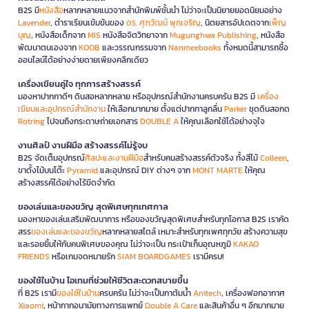
B2S มี
หนังสือ
หลากหลายแนวจากสำนักพิมพ์ชั้นนำ ไม่ว่าจะเป็นนิยายยอดนิยมอย่าง
Lavender
, ตำราเรียนเข้มข้นของ
ดร. ศุภวัฒน์ พุกเจริญ
, นิตยสารอัปเดตจาก
เพ็ญ
บุญ
, หนังสือเด็กจาก
MIS
หนังสือจิตวิทยาจาก
Mugunghwa Publishing
, หนังสือ
พัฒนาตนเองจาก
KOOB
และวรรณกรรมจาก
Nanmeebooks
ทั้งหมดนี้สามารถซื้อ
ออนไลน์ได้อย่างง่ายดายเพียงคลิกเดียว
เครื่องเขียนคู่ใจ ทุกการสร้างสรรค์
มองหาปากกาดีๆ ดินสอหลากหลาย หรืออุปกรณ์สำนักงานครบครัน B2S มี
เครื่อง
เขียนและอุปกรณ์สำนักงาน
ให้เลือกมากมาย ตั้งแต่ปากกาลูกลื่น
Parker
ชุดดินสอกด
Rotring
ไปจนถึงกระดาษถ่ายเอกสาร
DOUBLE A
ให้คุณเลือกใช้ได้อย่างจุใจ
งานศิลป์ งานฝีมือ สร้างสรรค์ไม่รู้จบ
B2S จัดเต็มอุปกรณ์
ศิลปะและงานฝีมือ
สำหรับคนสร้างสรรค์ตัวจริง ทั้งสีไม้
Colleen
,
ขาตั้งไม้บนโต๊ะ
Pyramid
และอุปกรณ์ DIY ต่างๆ จาก
MONT MARTE
ให้คุณ
สร้างสรรค์ได้อย่างไร้ขีดจำกัด
ของเล่นและของขวัญ สุดพิเศษทุกเทศกาล
มองหาของเล่นเสริมพัฒนาการ หรือของขวัญสุดพิเศษสำหรับทุกโอกาส B2S เราคัด
สรร
ของเล่นและของขวัญ
หลากหลายสไตล์ เหมาะสำหรับทุกเพศทุกวัย สร้างความสุข
และรอยยิ้มให้กับคนพิเศษของคุณ ไม่ว่าจะเป็น กระเป๋าเก็บอุณหภูมิ
KAKAO
FRIENDS
หรือเกมจดหมายรัก
SIAM BOARDGAMES
เรามีครบ!
ของใช้ในบ้าน ไอเทมที่ช่วยให้ชีวิตสะดวกสบายขึ้น
ที่ B2S เรามี
ของใช้ในบ้าน
ครบครัน ไม่ว่าจะเป็นกาต้มน้ำ
Anitech
, เครื่องฟอกอากาศ
Xiaomi
, หน้ากากอนามัยทางการแพทย์
Double A Care
และสินค้าอื่น ๆ อีกมากมาย