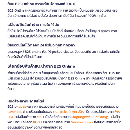
ช้อป B2S Online การันตีสินค้าของแท้ 100%
B2S Online ให้คุณเลือกซื้อสินค้าหลากหลาย ไม่ว่าจะเป็นหนังสือ เครื่องเขียน หรือ
อื่นๆ อีกมากมายได้อย่างมั่นใจ ด้วยการการันตีสินค้าของแท้ 100% ทุกชิ้น
เปลี่ยน/คืนสินค้าง่าย ภายใน 14 วัน
ซื้อไปแล้วไม่ตรงใจ? ไม่ว่าจะเป็นหนังสือที่เลือกผิด หรือสินค้ามีปัญหา คุณสามารถ
เปลี่ยนหรือคืนสินค้าได้ง่าย ๆ ภายใน 14 วันนับจากวันที่ได้รับสินค้า
ช้อปออนไลน์ได้ตลอด 24 ชั่วโมง ทุกที่ ทุกเวลา
สะดวกสุดๆ! B2S online เปิดให้คุณช้อปได้ตลอดวันตลอดคืน อยากได้อะไร แค่คลิก
ก็รอรับสินค้าที่บ้านได้เลย!
เลือกช้อปสินค้าแนะนำจาก B2S Online
สำหรับใครที่กำลังมองหา ร้านอุปกรณ์เครื่องเขียนใกล้ฉัน หรืออยากแวะร้าน B2S แต่
ไม่สะดวก วันนี้เราได้รวบรวมสินค้าแนะนำจาก B2S Online มาให้คุณเลือกสรรได้ง่ายๆ
พร้อมตอบโจทย์ทุกไลฟ์สไตล์ ไม่ว่าคุณจะมองหา ร้านขายหนังสือ หรือสินค้าอื่นๆ
ก็ตาม
หนังสือหลากหลายสไตล์
B2S มี
หนังสือ
หลากหลายแนวจากสำนักพิมพ์ชั้นนำ ไม่ว่าจะเป็นนิยายยอดนิยมอย่าง
Lavender
, ตำราเรียนเข้มข้นของ
ดร. ศุภวัฒน์ พุกเจริญ
, นิตยสารอัปเดตจาก
เพ็ญ
บุญ
, หนังสือเด็กจาก
MIS
หนังสือจิตวิทยาจาก
Mugunghwa Publishing
, หนังสือ
พัฒนาตนเองจาก
KOOB
และวรรณกรรมจาก
Nanmeebooks
ทั้งหมดนี้สามารถซื้อ
ออนไลน์ได้อย่างง่ายดายเพียงคลิกเดียว