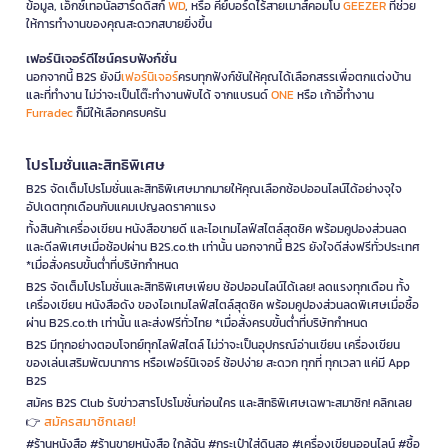
ข้อมูล, เอ็กซ์เทอนัลฮาร์ดดิสก์
WD
, หรือ คีย์บอร์ดไร้สายเมาส์คอมโบ
GEEZER
ที่ช่วย
ให้การทำงานของคุณสะดวกสบายยิ่งขึ้น
เฟอร์นิเจอร์ดีไซน์ครบฟังก์ชั่น
นอกจากนี้ B2S ยังมี
เฟอร์นิเจอร์
ครบทุกฟังก์ชันให้คุณได้เลือกสรรเพื่อตกแต่งบ้าน
และที่ทำงาน ไม่ว่าจะเป็นโต๊ะทำงานพับได้ จากแบรนด์
ONE
หรือ เก้าอี้ทำงาน
Furradec
ก็มีให้เลือกครบครัน
โปรโมชั่นและสิทธิพิเศษ
B2S จัดเต็มโปรโมชั่นและสิทธิพิเศษมากมายให้คุณเลือกช้อปออนไลน์ได้อย่างจุใจ
อัปเดตทุกเดือนกับแคมเปญลดราคาแรง
ทั้งสินค้าเครื่องเขียน หนังสือขายดี และไอเทมไลฟ์สไตล์สุดชิค พร้อมคูปองส่วนลด
และดีลพิเศษเมื่อช้อปผ่าน B2S.co.th เท่านั้น นอกจากนี้ B2S ยังใจดีส่งฟรีทั่วประเทศ
*เมื่อสั่งครบขั้นต่ำที่บริษัทกำหนด
B2S จัดเต็มโปรโมชั่นและสิทธิพิเศษเพียบ ช้อปออนไลน์ได้เลย! ลดแรงทุกเดือน ทั้ง
เครื่องเขียน หนังสือดัง ของไอเทมไลฟ์สไตล์สุดชิค พร้อมคูปองส่วนลดพิเศษเมื่อซื้อ
ผ่าน B2S.co.th เท่านั้น และส่งฟรีทั่วไทย *เมื่อสั่งครบขั้นต่ำที่บริษัทกำหนด
B2S มีทุกอย่างตอบโจทย์ทุกไลฟ์สไตล์ ไม่ว่าจะเป็นอุปกรณ์อ่านเขียน เครื่องเขียน
ของเล่นเสริมพัฒนาการ หรือเฟอร์นิเจอร์ ช้อปง่าย สะดวก ทุกที่ ทุกเวลา แค่มี App
B2S
สมัคร B2S Club รับข่าวสารโปรโมชั่นก่อนใคร และสิทธิพิเศษเฉพาะสมาชิก! คลิกเลย
สมัครสมาชิกเลย!
👉
#ร้านหนังสือ #ร้านขายหนังสือ ใกล้ฉัน #กระเป๋าใส่ดินสอ #เครื่องเขียนออนไลน์ #ซื้อ