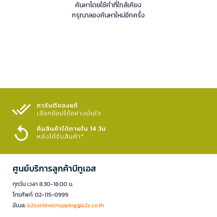
ค้นหาโดยใช้คำที่ใกล้เคียง
กรุณาลองค้นหาใหม่อีกครั้ง
การันตีของแท้
เลือกช้อปได้อย่างมั่นใจ​
คืนสินค้าได้ภายใน 14 วัน
หลังได้รับสินค้า*
ศูนย์บริการลูกค้าบีทูเอส
ทุกวัน เวลา 8.30-18.00 น.
โทรศัพท์: 02-115-0999
อีเมล:
b2sonlineshopping@b2s.co.th