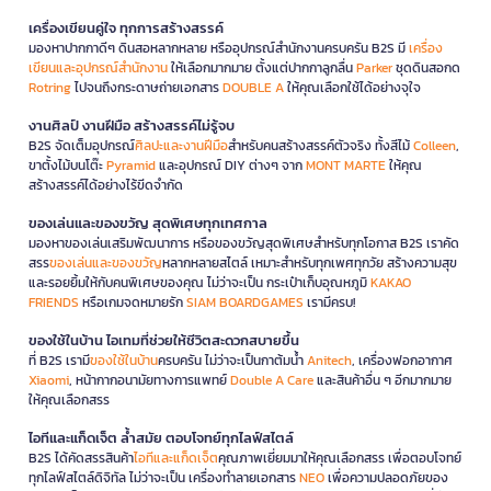
เครื่องเขียนคู่ใจ ทุกการสร้างสรรค์
มองหาปากกาดีๆ ดินสอหลากหลาย หรืออุปกรณ์สำนักงานครบครัน B2S มี
เครื่อง
เขียนและอุปกรณ์สำนักงาน
ให้เลือกมากมาย ตั้งแต่ปากกาลูกลื่น
Parker
ชุดดินสอกด
Rotring
ไปจนถึงกระดาษถ่ายเอกสาร
DOUBLE A
ให้คุณเลือกใช้ได้อย่างจุใจ
งานศิลป์ งานฝีมือ สร้างสรรค์ไม่รู้จบ
B2S จัดเต็มอุปกรณ์
ศิลปะและงานฝีมือ
สำหรับคนสร้างสรรค์ตัวจริง ทั้งสีไม้
Colleen
,
ขาตั้งไม้บนโต๊ะ
Pyramid
และอุปกรณ์ DIY ต่างๆ จาก
MONT MARTE
ให้คุณ
สร้างสรรค์ได้อย่างไร้ขีดจำกัด
ของเล่นและของขวัญ สุดพิเศษทุกเทศกาล
มองหาของเล่นเสริมพัฒนาการ หรือของขวัญสุดพิเศษสำหรับทุกโอกาส B2S เราคัด
สรร
ของเล่นและของขวัญ
หลากหลายสไตล์ เหมาะสำหรับทุกเพศทุกวัย สร้างความสุข
และรอยยิ้มให้กับคนพิเศษของคุณ ไม่ว่าจะเป็น กระเป๋าเก็บอุณหภูมิ
KAKAO
FRIENDS
หรือเกมจดหมายรัก
SIAM BOARDGAMES
เรามีครบ!
ของใช้ในบ้าน ไอเทมที่ช่วยให้ชีวิตสะดวกสบายขึ้น
ที่ B2S เรามี
ของใช้ในบ้าน
ครบครัน ไม่ว่าจะเป็นกาต้มน้ำ
Anitech
, เครื่องฟอกอากาศ
Xiaomi
, หน้ากากอนามัยทางการแพทย์
Double A Care
และสินค้าอื่น ๆ อีกมากมาย
ให้คุณเลือกสรร
ไอทีและแก็ดเจ็ต ล้ำสมัย ตอบโจทย์ทุกไลฟ์สไตล์
B2S ได้คัดสรรสินค้า
ไอทีและแก็ดเจ็ต
คุณภาพเยี่ยมมาให้คุณเลือกสรร เพื่อตอบโจทย์
ทุกไลฟ์สไตล์ดิจิทัล ไม่ว่าจะเป็น เครื่องทำลายเอกสาร
NEO
เพื่อความปลอดภัยของ