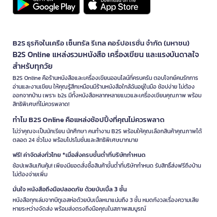
B2S ธุรกิจในเครือ เซ็นทรัล รีเทล คอร์ปอเรชั่น จำกัด (มหาชน)
B2S Online แหล่งรวมหนังสือ เครื่องเขียน และแรงบันดาลใจ
สำหรับทุกวัย
B2S Online คือร้านหนังสือและเครื่องเขียนออนไลน์ที่ครบครัน ตอบโจทย์คนรักการ
อ่านและงานเขียน ให้คุณรู้สึกเหมือนมีร้านหนังสือใกล้ฉันอยู่ในมือ ช้อปง่าย ไม่ต้อง
ออกจากบ้าน เพราะ b2s มีทั้งหนังสือหลากหลายแนวและเครื่องเขียนคุณภาพ พร้อม
สิทธิพิเศษที่ไม่ควรพลาด!
ทำไม B2S Online คือแหล่งช้อปปิ้งที่คุณไม่ควรพลาด
ไม่ว่าคุณจะเป็นนักเรียน นักศึกษา คนทำงาน B2S พร้อมให้คุณเลือกสินค้าคุณภาพได้
ตลอด 24 ชั่วโมง พร้อมโปรโมชั่นและสิทธิพิเศษมากมาย
ฟรี! ค่าจัดส่งทั่วไทย *เมื่อสั่งครบขั้นต่ำที่บริษัทกำหนด
ช้อปเพลินเกินคุ้ม! เพียงมียอดสั่งซื้อสินค้าขั้นต่ำที่บริษัทกำหนด รับสิทธิ์ส่งฟรีถึงบ้าน
ไม่ต้องจ่ายเพิ่ม
มั่นใจ หนังสือถึงมือปลอดภัย ด้วยบับเบิ้ล 3 ชั้น
หนังสือทุกเล่มจากบีทูเอสห่อด้วยบับเบิ้ลหนาแน่นถึง 3 ชั้น หมดกังวลเรื่องความเสีย
หายระหว่างจัดส่ง พร้อมส่งตรงถึงมือคุณในสภาพสมบูรณ์